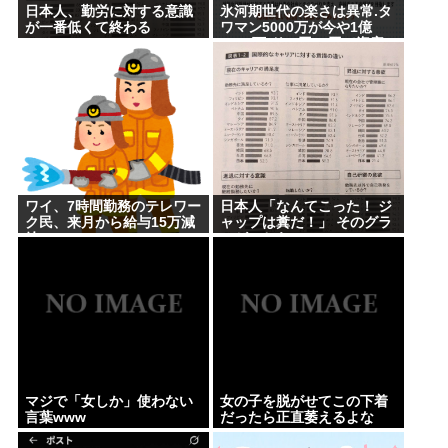
日本人、勤労に対する意識
氷河期世代の楽さは異常.タ
が一番低くて終わる
ワマン5000万が今や1億
5000万.ドル円80円で資産
形成.マジで楽な世代だった
な
ワイ、7時間勤務のテレワー
日本人「なんてこった！ ジ
ク民、来月から給与15万減
ャップは糞だ！」 そのグラ
給
フがこちら。
マジで「女しか」使わない
女の子を脱がせてこの下着
言葉www
だったら正直萎えるよな