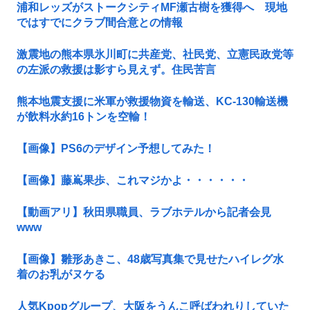
浦和レッズがストークシティMF瀬古樹を獲得へ 現地
ではすでにクラブ間合意との情報
激震地の熊本県氷川町に共産党、社民党、立憲民政党等
の左派の救援は影すら見えず。住民苦言
熊本地震支援に米軍が救援物資を輸送、KC-130輸送機
が飲料水約16トンを空輸！
【画像】PS6のデザイン予想してみた！
【画像】藤嶌果歩、これマジかよ・・・・・・
【動画アリ】秋田県職員、ラブホテルから記者会見
www
【画像】雛形あきこ、48歳写真集で見せたハイレグ水
着のお乳がヌケる
人気Kpopグループ、大阪をうんこ呼ばわれりしていた