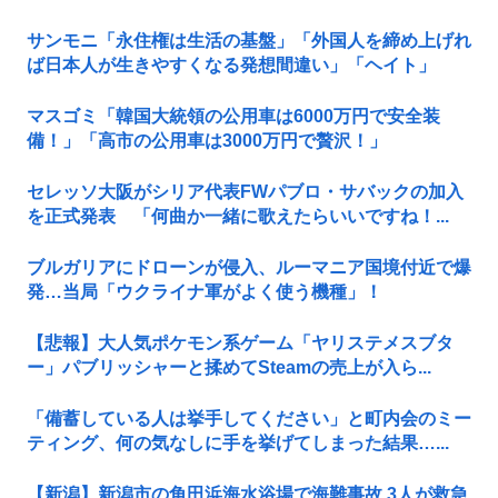
サンモニ「永住権は生活の基盤」「外国人を締め上げれ
ば日本人が生きやすくなる発想間違い」「ヘイト」
マスゴミ「韓国大統領の公用車は6000万円で安全装
備！」「高市の公用車は3000万円で贅沢！」
セレッソ大阪がシリア代表FWパブロ・サバックの加入
を正式発表 「何曲か一緒に歌えたらいいですね！...
ブルガリアにドローンが侵入、ルーマニア国境付近で爆
発…当局「ウクライナ軍がよく使う機種」！
【悲報】大人気ポケモン系ゲーム「ヤリステメスブタ
ー」パブリッシャーと揉めてSteamの売上が入ら...
「備蓄している人は挙手してください」と町内会のミー
ティング、何の気なしに手を挙げてしまった結果…...
【新潟】新潟市の角田浜海水浴場で海難事故 3人が救急