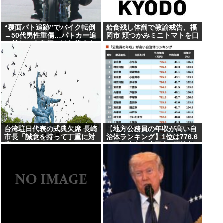
“覆面パト追跡”でバイク転倒
給食残し体罰で教諭戒告、福
→50代男性重傷…パトカー追
岡市 頬つかみミニトマトを口
い越し→赤色灯つけた後まも
に
なく転倒
台湾駐日代表の式典欠席 長崎
【地方公務員の年収が高い自
市長「誠意を持って丁重に対
治体ランキング】1位は776.6
応」
万円の東京都小平市 (平均年
齢41.1歳）、2位は神奈川県
川崎市の776.4万円、3位は東
京都武蔵野市の765.4万円