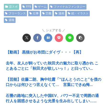
芸スポ
FF9
ゲーム
ファイナルファンタジー
フリーランス
仕事
労働
漫画
絵・イラスト
退職
シェアする
【動画】 黒猫がお布団にダイヴ・・・【再】
去年、友人が飼っていた秋田犬の魅力に取り憑かれ こ
とあるごとに「秋田犬が欲しいっ！」と曰ってい...
【芸能】佐藤二朗、胸中吐露「“ほんとうのこと”を僕の
口からは何ひとつ言えなくて… 言葉にできぬ悔...
石畳の路地に突入した中国EV、パワー不足で周囲の通
行人を困惑させるような光景を生み出してしまい…...