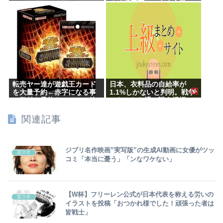
る「超円高」…中小企業の
景況も厳しい水準だった←
これエグいよな
転売ヤー達が遊戯王カード
日本、衣料品の自給率が
を大量予約←赤字になる事
1.1%しかないと判明。戦争
に気付き予約キャンセル放
になったら裸で戦う模様
置開始
www
関連記事
ジブリ名作映画”実写版”の生成AI動画に女優がツッ
芸スポ
コミ「本当に憂う」「ンなワケない」
【W杯】フリーレン公式が日本代表を称える労いの
芸スポ
イラストを投稿「おつかれ様でした！頑張った者は
皆戦士」