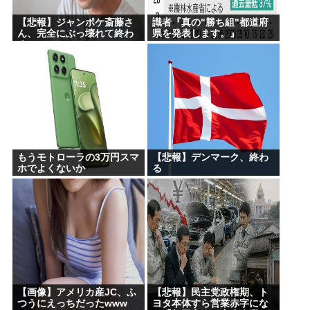
【悲報】ジャンポケ斎藤さ
識者『真の"勝ち組"都道府
ん、完全にぶっ壊れて終わ
県を発表します。』
るwww
もうモトローラの3万円スマ
【悲報】デンマーク、終わ
ホでよくないか
る
【画像】アメリカ産JC、ふ
【悲報】民主党政権期、ト
つうにえっちだったwww
ヨタ本体すら営業赤字にな