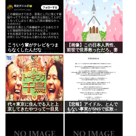
こういう輩がテレビをつま
【画像】この日本人男性、
らなくしたんだな
前世で世界救っただろ。妻
のウクライナ女性が可愛す
ぎる件
代々東京に住んでる人と上
【悲報】アイドル、とんで
京してきたやつって一目見
もない事実がSNSで拡散→
て分かるよね。あれなん
運営が声明を発表www
で？