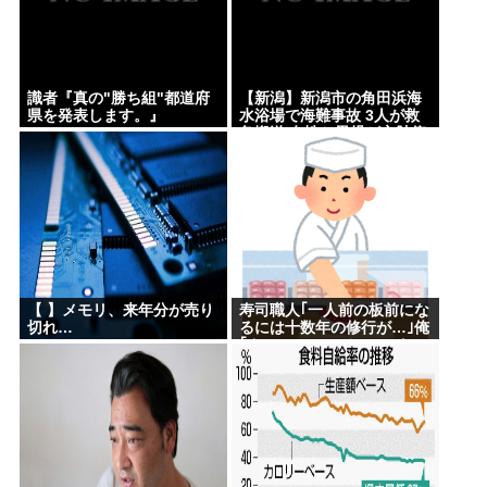
識者『真の"勝ち組"都道府
【新潟】新潟市の角田浜海
県を発表します。』
水浴場で海難事故 3人が救
急搬送 女性と男児が心肺停
止 男性は意識あり
【 】メモリ、来年分が売り
寿司職人｢一人前の板前にな
切れ…
るには十数年の修行が…｣俺
｢ん、スシローでいいっしょ
(笑)あんまかわんねｗ｣