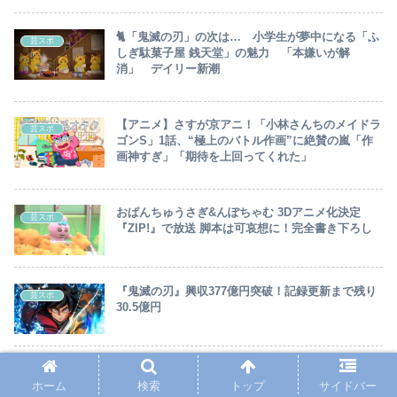
🐈「鬼滅の刃」の次は… 小学生が夢中になる「ふ
芸スポ
しぎ駄菓子屋 銭天堂」の魅力 「本嫌いが解
消」 デイリー新潮
【アニメ】さすが京アニ！「小林さんちのメイドラ
芸スポ
ゴンS」1話、“極上のバトル作画”に絶賛の嵐「作
画神すぎ」「期待を上回ってくれた」
おぱんちゅうさぎ&んぽちゃむ 3Dアニメ化決定
芸スポ
『ZIP!』で放送 脚本は可哀想に！完全書き下ろし
『鬼滅の刃』興収377億円突破！記録更新まで残り
芸スポ
30.5億円
【漫画】 こち亀：5年ぶり新刊201巻 10月4日発
芸スポ
売 「こち亀展」限定の「想い出の巻」収録
ホーム
検索
トップ
サイドバー