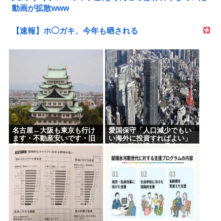
動画が拡散www
【速報】ホ◯ガキ、今年も晒される
名古屋←大阪も東京も行け
愛国保守「人口減少でもい
ます・不動産安いです・旧
い海外に投資すればよい」
帝あります・空港あります
資本が海外流出し賃金も
不人気な理由
GDPも上がらず海外が成長