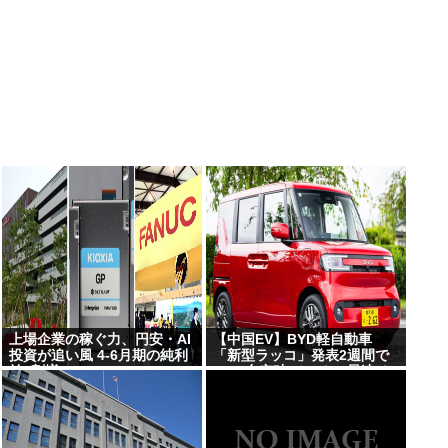
上場企業の稼ぐ力、円安・AI
【中国EV】BYD軽自動車
投資が追い風 4-6月期の純利
「新型ラッコ」発表2週間で
益7割増
1000台突破 メーカー最速ペ
ースで好発進