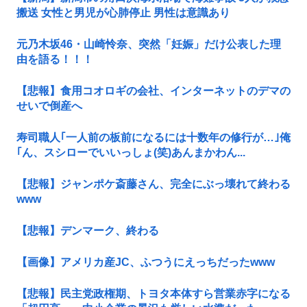
搬送 女性と男児が心肺停止 男性は意識あり
元乃木坂46・山崎怜奈、突然「妊娠」だけ公表した理
由を語る！！！
【悲報】食用コオロギの会社、インターネットのデマの
せいで倒産へ
寿司職人｢一人前の板前になるには十数年の修行が…｣俺
｢ん、スシローでいいっしょ(笑)あんまかわん...
【悲報】ジャンポケ斎藤さん、完全にぶっ壊れて終わる
www
【悲報】デンマーク、終わる
【画像】アメリカ産JC、ふつうにえっちだったwww
【悲報】民主党政権期、トヨタ本体すら営業赤字になる