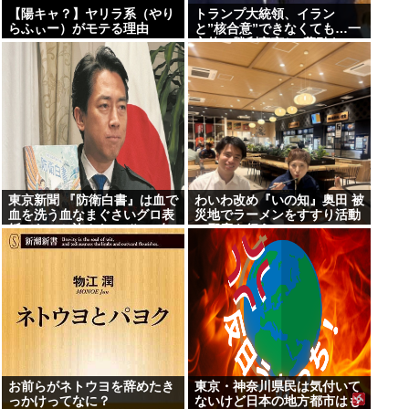
【陽キャ？】ヤリラ系（やり
トランプ大統領、イラン
らふぃー）がモテる理由
と”核合意”できなくても…一
www
方的に勝利宣言し”幕引き”の
考え示唆 米メディア
東京新聞 『防衛白書』は血で
わいわ改め『いの知』奥田 被
血を洗う血なまぐさいグロ表
災地でラーメンをすすり活動
紙でないと許さないぞ!!→有
の邪魔を行う
権者「？？？」
お前らがネトウヨを辞めたき
東京・神奈川県民は気付いて
っかけってなに？
ないけど日本の地方都市はも