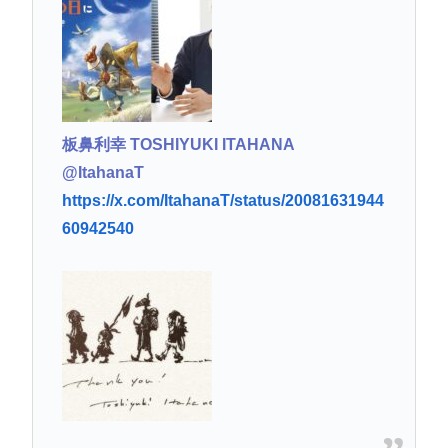
板鼻利幸 TOSHIYUKI ITAHANA
@ItahanaT
https://x.com/ItahanaT/status/20081631944
60942540