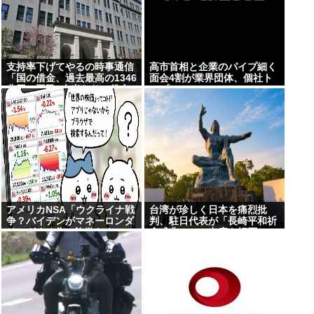
支持率下げてやるの時事通信
高市首相と企業のパイプ細く
「国の借金、過去最高の1346
面会4割が業界団体、個社ト
兆円。国民1人当たりの借金
ップは9%
は約1095万円に」
アメリカNSA「ウクライナ戦
台湾が珍しく日本を痛烈批
争？バイデンがマネーロンダ
判、駐日代表が「長崎平和祈
リングする為の詐欺だよ」
念式典」への出席を拒否