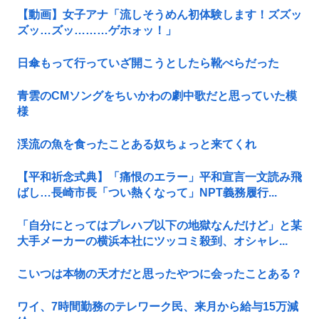
【動画】女子アナ「流しそうめん初体験します！ズズッ
ズッ…ズッ………ゲホォッ！」
日傘もって行っていざ開こうとしたら靴べらだった
青雲のCMソングをちいかわの劇中歌だと思っていた模
様
渓流の魚を食ったことある奴ちょっと来てくれ
【平和祈念式典】「痛恨のエラー」平和宣言一文読み飛
ばし…長崎市長「つい熱くなって」NPT義務履行...
「自分にとってはプレハブ以下の地獄なんだけど」と某
大手メーカーの横浜本社にツッコミ殺到、オシャレ...
こいつは本物の天才だと思ったやつに会ったことある？
ワイ、7時間勤務のテレワーク民、来月から給与15万減