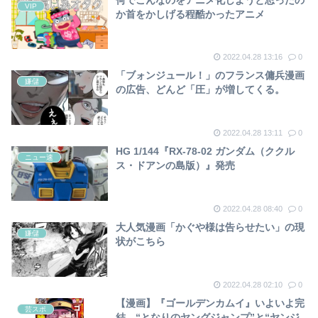
VIP
か首をかしげる程酷かったアニメ
2022.04.28 13:16
0
「ブォンジュール！」のフランス傭兵漫画
嫌儲
の広告、どんど「圧」が増してくる。
2022.04.28 13:11
0
HG 1/144『RX-78-02 ガンダム（ククル
ニュー速
ス・ドアンの島版）』発売
2022.04.28 08:40
0
大人気漫画「かぐや様は告らせたい」の現
嫌儲
状がこちら
2022.04.28 02:10
0
【漫画】『ゴールデンカムイ』いよいよ完
芸スポ
結 “となりのヤングジャンプ”と“ヤンジ