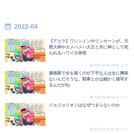
模様
乗効果
2022-04
【アエラ】ワシントンやリンカーンが、天
ニュー速＋
照大神やカメハメハ大王と共に神として祀
られるハワイ大神宮
2022.04.30 18:40
0
漫画家で女を描くのが下手な人は女に興味
ニュー速
ないんだろうな。戦車とかは細かく描写す
るんだがね
2022.04.30 16:10
0
ジョジョリオンはなぜつまらないのか
嫌儲
2022.04.30 15:40
0