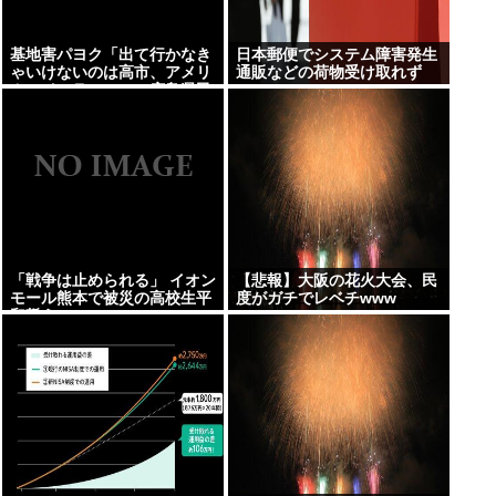
基地害パヨク「出て行かなき
日本郵便でシステム障害発生
ゃいけないのは高市、アメリ
通販などの荷物受け取れず
カ、イスラエル」→広島県民
「中国に言えや」
「戦争は止められる」 イオン
【悲報】大阪の花火大会、民
モール熊本で被災の高校生平
度がガチでレベチwww
和誓う