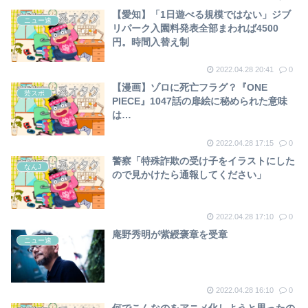
【愛知】「1日遊べる規模ではない」ジブ
ニュー速
リパーク入園料発表全部まわれば4500
円。時間入替え制
2022.04.28 20:41
0
【漫画】ゾロに死亡フラグ？『ONE
芸スポ
PIECE』1047話の扉絵に秘められた意味
は…
2022.04.28 17:15
0
警察「特殊詐欺の受け子をイラストにした
なんJ
ので見かけたら通報してください」
2022.04.28 17:10
0
庵野秀明が紫綬褒章を受章
ニュー速
2022.04.28 16:10
0
何でこんなのをアニメ化しようと思ったの