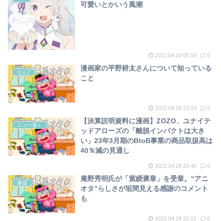
可愛いとかいう風潮
2022.04.29 08:10
0
漫画家の平野耕太さんについて知っている
なんJ
こと
2022.04.28 23:13
0
【決算説明資料に漫画】ZOZO、ユナイテ
ニュー速＋
ッドアローズの「離脱インパクトは大き
い」23年3月期のBtoB事業の商品取扱高は
40％減の見通し
2022.04.28 22:40
0
庵野秀明氏が「紫綬褒章」を受章。“アニ
嫌儲
オタ”らしさが垣間見える感謝のコメント
も
2022.04.28 22:10
0