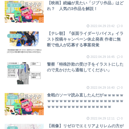
【映画】続編が見たい「ジブリ作品」はど
芸スポ
れ？ 人気の3作品を解説！
2022.04.29 23:42
0
【テレ朝】『仮面ライダーリバイス』イラ
芸スポ
スト投稿キャンペーン休止発表 作者に無
断で他人が応募する事案発覚
2022.04.29 16:45
0
警察「特殊詐欺の受け子をイラストにした
ニュー速
ので見かけたら通報してください」
2022.04.29 16:40
0
食戟のソーマ読み直したんだがｗｗｗｗｗ
VIP
ｗｗｗｗｗｗｗｗｗｗｗｗｗｗｗｗｗｗｗ
ｗｗｗｗｗｗｗｗｗｗｗｗｗｗｗｗ
2022.04.29 12:11
0
【画像】リゼロでエミリアよりレムの方が
VIP