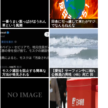
一番うまい葉っぱがほうれん
田舎に引っ越して来たがマジ
草という風潮
でなんもねえな
モスク建設を阻止する簡単な
【愛知】サーフィン中に溺れ
方法が発見される
公務員の男性（46）死亡 田
原市 現場はサーフィンで有名
なスポット