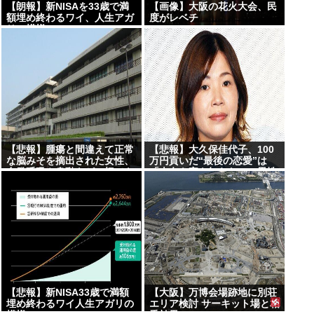
【朗報】新NISAを33歳で満
【画像】大阪の花火大会、民
額埋め終わるワイ、人生アガ
度がレベチ
リの模様www
【悲報】腫瘍と間違えて正常
【悲報】大久保佳代子、100
な脳みそを摘出された女性、
万円貢いだ“最後の恋愛”は
自発呼吸や身動きが一切でき
「本名も家も知らない」男性
ないが意識はあることが判明
【悲報】新NISA33歳で満額
【大阪】万博会場跡地に別荘
埋め終わるワイ人生アガリの
エリア検討 サーキット場と相