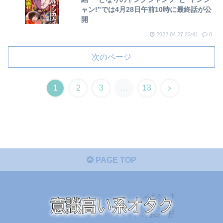
ャン!”では4月28日午前10時に最終話が公
開
2022.04.27 23:41
0
次のページ
次
1
2
3
…
13
へ
PAGE TOP