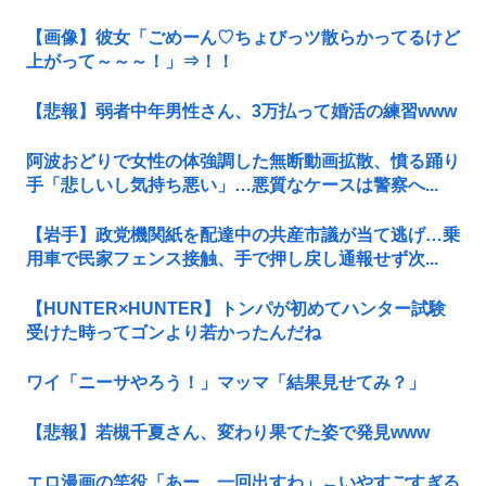
【画像】彼女「ごめーん♡ちょびっツ散らかってるけど
上がって～～～！」⇒！！
【悲報】弱者中年男性さん、3万払って婚活の練習www
阿波おどりで女性の体強調した無断動画拡散、憤る踊り
手「悲しいし気持ち悪い」…悪質なケースは警察へ...
【岩手】政党機関紙を配達中の共産市議が当て逃げ…乗
用車で民家フェンス接触、手で押し戻し通報せず次...
【HUNTER×HUNTER】トンパが初めてハンター試験
受けた時ってゴンより若かったんだね
ワイ「ニーサやろう！」マッマ「結果見せてみ？」
【悲報】若槻千夏さん、変わり果てた姿で発見www
エロ漫画の竿役「あー、一回出すわ」←いやすごすぎる