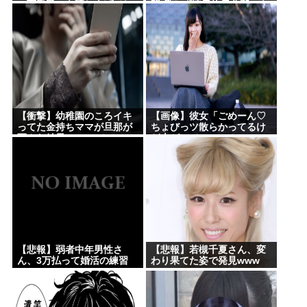
の下手民」を晒し上げてし
明 働かず連日終日公邸のも
まう
よう
【衝撃】幼稚園のころイキ
【画像】彼女「ごめーん♡
ってた金持ちママが旦那が
ちょびっツ散らかってるけ
死んだ結果･････⇒！！
ど上がって～～～！」
⇒！！
【悲報】弱者中年男性さ
【悲報】若槻千夏さん、変
ん、3万払って婚活の練習
わり果てた姿で発見www
www