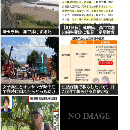
【8月6日】蓮舫氏、高市首相
埼玉県民、海で泳げず溺死
の歯科受診に私見「定期検査
と治療は大事ですが…この日
を避けて行くべきお立場で
は」
女子高生とオッサンが熱中症
生活保護で暮らしたいが、月
で同時に倒れたらどっち助け
7万円で暮らせる自信がな
る？
い…