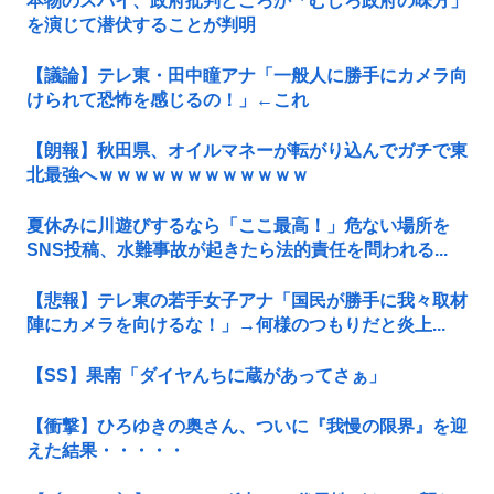
本物のスパイ、政府批判どころか「むしろ政府の味方」
を演じて潜伏することが判明
【議論】テレ東・田中瞳アナ「一般人に勝手にカメラ向
けられて恐怖を感じるの！」←これ
【朗報】秋田県、オイルマネーが転がり込んでガチで東
北最強へｗｗｗｗｗｗｗｗｗｗｗｗ
夏休みに川遊びするなら「ここ最高！」危ない場所を
SNS投稿、水難事故が起きたら法的責任を問われる...
【悲報】テレ東の若手女子アナ「国民が勝手に我々取材
陣にカメラを向けるな！」→何様のつもりだと炎上...
【SS】果南「ダイヤんちに蔵があってさぁ」
【衝撃】ひろゆきの奥さん、ついに『我慢の限界』を迎
えた結果・・・・・