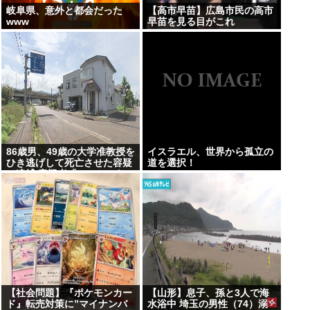
岐阜県、意外と都会だった
【高市早苗】広島市民の高市
www
早苗を見る目がこれ
86歳男、49歳の大学准教授を
イスラエル、世界から孤立の
ひき逃げして死亡させた容疑
道を選択！
で逮捕 容疑者「ぶつかったの
は大木」と否認
【社会問題】『ポケモンカー
【山形】息子、孫と3人で海
ド』転売対策に”マイナンバ
水浴中 埼玉の男性（74）溺