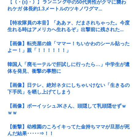
【（・(ｪ)・）】ランニング中の50代男性がクマに襲わ
れケガ 体長約1.3メートルのツキノワグマ...
【特攻隊員の本音】「ああァ、だまされちゃった。今度
生れる時はアメリカへ生れるぞ」出撃前に残された...
【画像】転売屋の娘「ママー！ちいかわのシール貼った
よー！」親「！！！！！！」
韓国人「廃モーテルで肝試しに行ったら…」中学生が遺
体を発見、衝撃の事態に
【画像】日テレ、絶対ネタにしちゃいけない「生きるの
下手民」を晒し上げてしまう
【画像】ボーイッシュJKさん、頭隠して乳頭隠せずｗ
ｗｗ
【衝撃】幼稚園のころイキってた金持ちママが旦那が死
んだ結果･････⇒！！