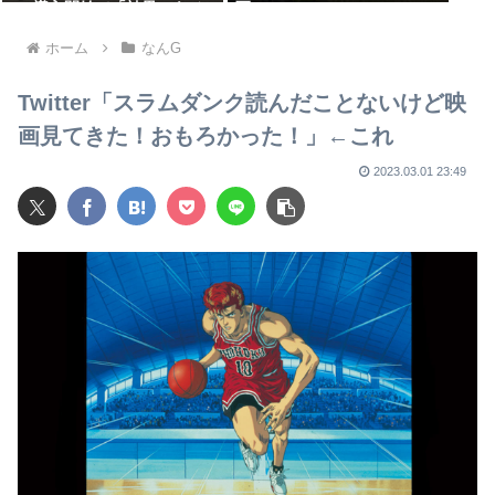
ー”導入開始で「効果テキメ
死
ン」広がる新システム
ホーム
なんG
Twitter「スラムダンク読んだことないけど映
画見てきた！おもろかった！」←これ
2023.03.01 23:49