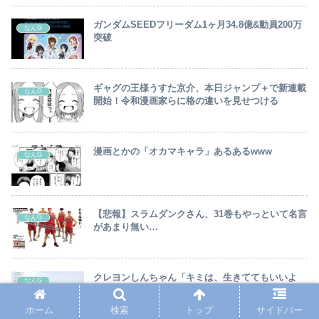
ガンダムSEEDフリーダム1ヶ月34.8億&動員200万
なんG
突破
ギャグの王様うすた京介、本日ジャンプ＋で新連載
なんG
開始！令和漫画家らに格の違いを見せつける
漫画とかの「オカマキャラ」あるあるwww
なんG
【悲報】スラムダンクさん、31巻もやっといて名言
なんG
があまり無い…
クレヨンしんちゃん「キミは、生きててもいいよ
なんG
(笑)」
ホーム
検索
トップ
サイドバー