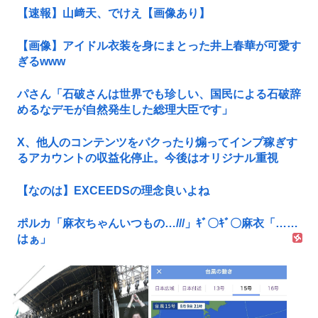
【速報】山﨑天、でけえ【画像あり】
【画像】アイドル衣装を身にまとった井上春華が可愛す
ぎるwww
パさん「石破さんは世界でも珍しい、国民による石破辞
めるなデモが自然発生した総理大臣です」
X、他人のコンテンツをパクったり煽ってインプ稼ぎす
るアカウントの収益化停止。今後はオリジナル重視
【なのは】EXCEEDSの理念良いよね
ポルカ「麻衣ちゃんいつもの…///」ｷﾞ〇ｷﾞ〇麻衣「……
はぁ」