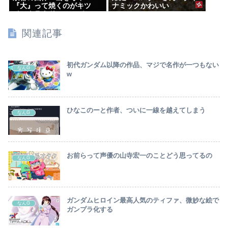
『大』って焼くのがキツ
ナミックかわいい
イ。クラウドファンディン
グで支援してください」
関連記事
初代ガンダム以降の作品、マジで名作が一つもない
なんG
w
ひなこのーと作者、ついに一線を越えてしまう
なんG
お前らって声優の山寺宏一のことどう思ってるの
なんG
ガンダムヒロイン最高人気のティファ、微妙な絵で
なんG
ガンプラ化する