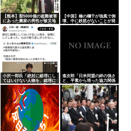
【熊本】梨5000個の盗難被害
【中国】橋の欄干が強風で倒
にあった農家の男性が被災地
壊、中に鉄筋がないことが発
で炊き出しや支援物資、現地
覚＝当局「接着剤で固定し
で目にした”助け合いの輪”
た」
小沢一郎氏「絶対に総理にし
進次郎「日米同盟の絆の強さ
てはいけない人物を、総理に
と、平素から培った協力関係
してしまった。もはや取り返
が」米軍 熊本に飲料水約16
しがつかない」
トン支援