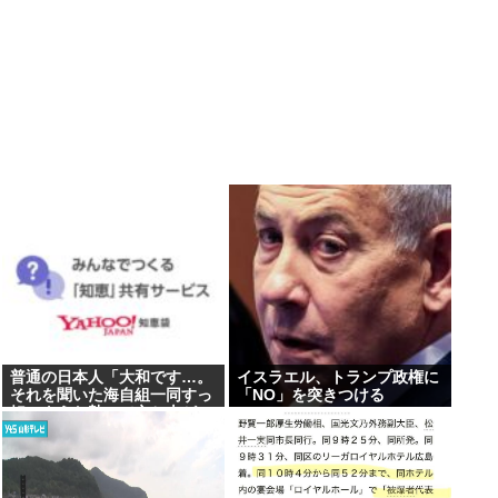
普通の日本人「大和です…。
イスラエル、トランプ政権に
それを聞いた海自組一同すっ
「NO」を突きつける
転ぶような勢いで立ち上が
り、直立不動で敬礼を送りま
した」