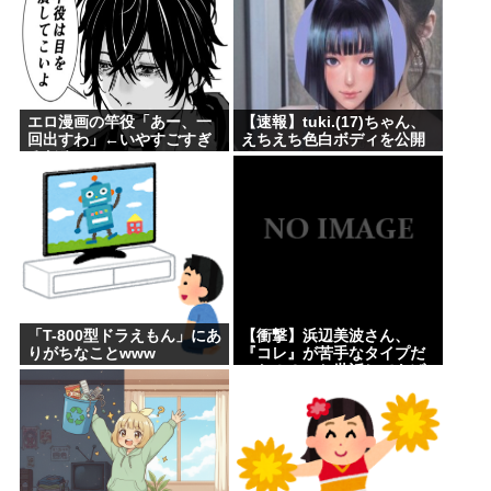
エロ漫画の竿役「あー、一
【速報】tuki.(17)ちゃん、
回出すわ」←いやすごすぎ
えちえち色白ボディを公開
るだろwww
www
「T-800型ドラえもん」にあ
【衝撃】浜辺美波さん、
りがちなことwww
『コレ』が苦手なタイプだ
った！？←お世話してあげ
たい弱男が大量沸きしてし
まうw w w w w w w w w