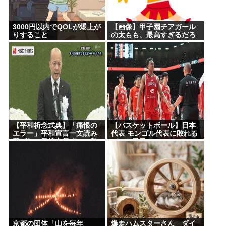
3000円以内でQOLが爆上が
【画像】甲子園チアガール
りすること
の太もも、最高すぎるだろ
www
【平和祈念式典】「痛恨の
【バスケットボール】日本
エラー」平和宣言一文読み
代表 モンゴル代表に敗れる
飛ばし…長崎市長「つい熱
バスケ男子
くなって」NPT義務履行求
める重要一文
京都の団体「山を毎年
爆走ハムスターさん ダイ