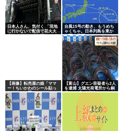
日本人さん、気付く 「現地
台風15号の動き、もうめち
に行かないで配信で花火大
ゃくちゃ。日本列島を東か
会やフジロックを楽しめば
ら西に横断
いいんだ」
【画像】転売屋の娘「ママ
【富山】グエン容疑者ら2人
ー！ちいかわのシール貼っ
を逮捕 太陽光発電所から銅
たよー！」親
線ケーブルを盗む
「！！！！！！」