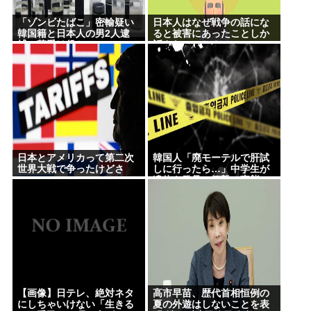
「ゾンビたばこ」密輸疑い
日本人はなぜ戦争の話にな
韓国籍と日本人の男2人逮
ると被害にあったことしか
捕、荷受け役か
話さないのか？
日本とアメリカって第二次
韓国人「廃モーテルで肝試
世界大戦で争ったけどさ
しに行ったら…」中学生が
遺体を発見、衝撃の事態に
【画像】日テレ、絶対ネタ
高市早苗、歴代首相恒例の
にしちゃいけない「生きる
夏の外遊はしないことを表