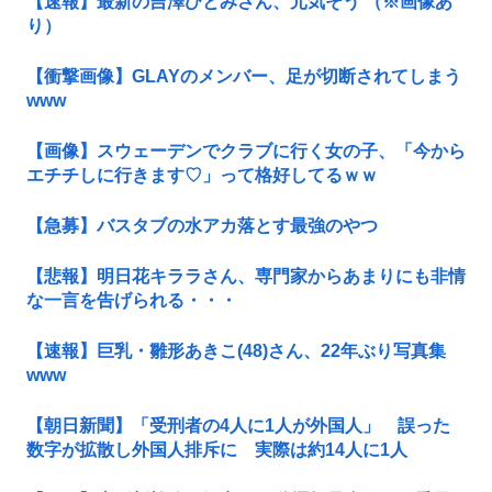
【速報】最新の吉澤ひとみさん、元気そう （※画像あ
り）
【衝撃画像】GLAYのメンバー、足が切断されてしまう
www
【画像】スウェーデンでクラブに行く女の子、「今から
エチチしに行きます♡」って格好してるｗｗ
【急募】バスタブの水アカ落とす最強のやつ
【悲報】明日花キララさん、専門家からあまりにも非情
な一言を告げられる・・・
【速報】巨乳・雛形あきこ(48)さん、22年ぶり写真集
www
【朝日新聞】「受刑者の4人に1人が外国人」 誤った
数字が拡散し外国人排斥に 実際は約14人に1人