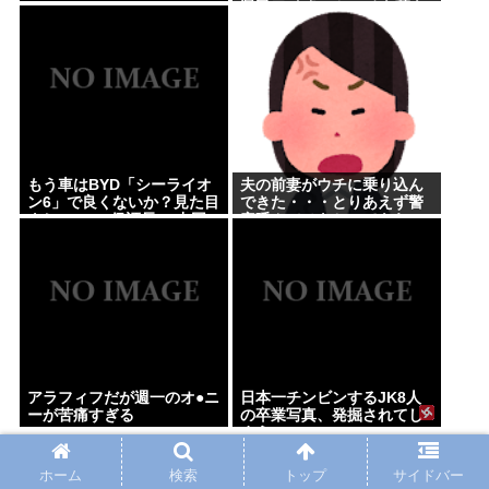
県民ワイ「50センチも積も
ったかｗ」
もう車はBYD「シーライオ
夫の前妻がウチに乗り込ん
ン6」で良くないか？見た目
できた・・・とりあえず警
よし.PH.EV.保証長い.中国
察呼んでひきとってもらっ
製…嫌儲民が求めるものが
た
全てある
アラフィフだが週一のオ●ニ
日本一チンビンするJK8人
ーが苦痛すぎる
の卒業写真、発掘されてし
まう
関連記事
ホーム
検索
トップ
サイドバー