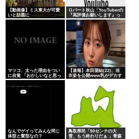
【動画像】ミス東大が可愛
ロバート秋山「YouTuberの
いと話題に
『高評価お願いします』っ
ておかしくない？俺は絶対
言えない」
マツコ、太った理由をつい
【速報】本田望結(22)、浴
に自覚 「おかしいなと思っ
衣姿を公開www乳がデカす
てたのよ、なんで？って」
ぎだろwww
なんでゲイってみんな同じ
鳥取県民「50センチの大
体型と髪型なの？
雪、もう終わりだぁ 」青森