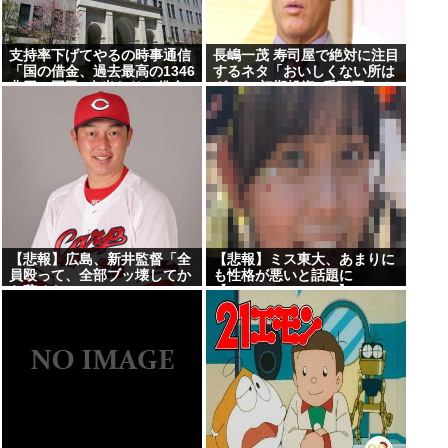
支持率下げてやるの時事通信
長嶋一茂 寿司屋で絶対に注目
「国の借金、過去最高の1346
するネタ「おいしくない所は
兆円。国民1人当たりの借金
ダメ」 初期投資6千万円でオ
は約1095万円に」
ープン経験あり「ちょっとや
ってた」
【悲報】広島、新井監督「全
【悲報】ミス東大、あまりに
員殴って、全部ブッ壊してか
も性格が悪いと話題に
ら辞めたい」
【Pickup08082942】