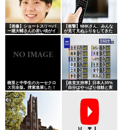
【画像】ショートスリーパ
【衝撃】NHKさん、みんな
ー堀大輔さんの若い頃がイ
が見て見ぬふりをしてきた
ケメンスギルと話題にwww
事を突き付けてしま
う･･････････！！
樹里と中学生のカーセクロ
【政党支持率】日本人35%
ス完全版。捜索進展した！
「自分はやっぱり信頼と実
績の自民党を支持します」