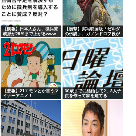
【朗報】日本人さん、徴兵賛
【衝撃】実写映画版「ゼルダ
成派が29％まで上がるwww
の伝説」、ガノンドロフ役が
決定
【悲報】21エモンとか言うマ
30歳までに結婚して2、3人子
イナーアニメ！
供を作って家を建てる