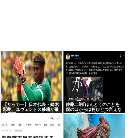
【サッカー】日本代表・鈴木
佐藤二朗｢ほんとうのことを
彩艶、ユヴェントス移籍が最
僕の口からは何ひとつ言えな
終局面へ… PSGとパルマは
くて､言葉にできぬ悔しさを
総額55億円ですでに合意？
日々感じております｣
残るは本人の意思