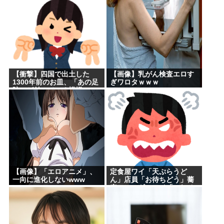
【衝撃】四国で出土した
【画像】乳がん検査エロす
1300年前のお皿、「あの足
ぎワロタｗｗｗ
跡」が付いている模様www
【画像】「エロアニメ」、
定食屋ワイ「天ぷらうど
一向に進化しないwww
ん」店員「お待ちどう」蕎
麦アレルギーワイ「これそ
ばと一緒に茹でた？」 ←最
初に言わなかったワイが悪
いのか？