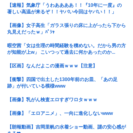
【速報】気象庁「うわああああ！！『10年に一度』の
著しい高温が来るぞ！！ヤバい今回はヤバい！！」
【画像】女子高生「ガラス張りの床に上がったら下から
丸見えだったｗ」ﾊﾟｼｬ
暇空茜「女は生理の時間経験を積めない。だから男の方
が知能が上w」 こいつって過去に何かあったのか...
【区画】なんだよこの漫画ｗｗｗ【注意】
【衝撃】四国で出土した1300年前のお皿、「あの足
跡」が付いている模様www
【画像】乳がん検査エロすぎワロタｗｗｗ
【画像】「エロアニメ」、一向に進化しないwww
【朗報動画】吉岡里帆の水着ショー動画、謎の安心感が