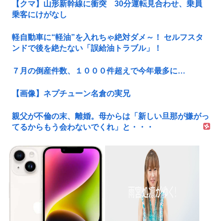
【クマ】山形新幹線に衝突 30分運転見合わせ、乗員
乗客にけがなし
軽自動車に“軽油”を入れちゃ絶対ダメ～！ セルフスタ
ンドで後を絶たない「誤給油トラブル」！
７月の倒産件数、１０００件超えで今年最多に…
【画像】ネプチューン名倉の実兄
親父が不倫の末、離婚。母からは「新しい旦那が嫌がっ
てるからもう会わないでくれ」と・・・