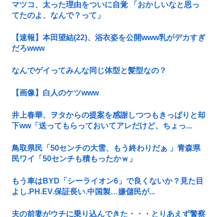
マツコ、太った理由をついに自覚 「おかしいなと思っ
てたのよ、なんで？って」
【速報】本田望結(22)、浴衣姿を公開www乳がデカすぎ
だろwww
なんでゲイってみんな同じ体型と髪型なの？
【画像】白人のケツwww
井上春華、ヲタからの提案を感謝しつつもきっぱりと却
下ww「送ってもらっておいてアレだけど、ちょっ...
鳥取県民「50センチの大雪、もう終わりだぁ 」青森県
民ワイ「50センチも積もったかｗ」
もう車はBYD「シーライオン6」で良くないか？見た目
よし.PH.EV.保証長い.中国製…嫌儲民が...
夫の前妻がウチに乗り込んできた・・・とりあえず警察