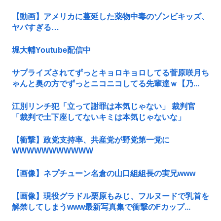
【動画】アメリカに蔓延した薬物中毒のゾンビキッズ、
ヤバすぎる…
堀大輔Youtube配信中
サプライズされてずっとキョロキョロしてる菅原咲月ち
ゃんと奥の方でずっとニコニコしてる先輩達ｗ【乃...
江別リンチ犯「立って謝罪は本気じゃない」 裁判官
「裁判で土下座してないキミは本気じゃないな」
【衝撃】政党支持率、共産党が野党第一党に
WWWWWWWWWWW
【画像】ネプチューン名倉の山口組組長の実兄www
【画像】現役グラドル栗原もみじ、フルヌードで乳首を
解禁してしまうwww最新写真集で衝撃のFカップ...