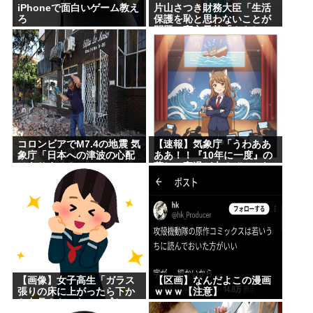
iPhoneで面白いゲーム教え
片山さつき財務大臣「生活
ろ
保護を恥と思わないことが
問題」高市早苗「さもしい
人のせいで国が滅びる」
コロンビアでM7.4の地震 気
【速報】気象庁「うわああ
象庁「日本への津波の心配
ああ！！『10年に一度』の
はありません」
著しい高温が来るぞ！！ヤ
バい今回はヤバい！！」
【画像】女子高生「ガラス
【区画】なんだよこの漫画
張りの床に上がったら下か
ｗｗｗ【注意】
ら丸見えだったｗ」ﾊﾟｼｬ