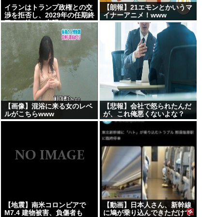
イランはトランプ政権との交
【朗報】21エモンとかいうマ
渉を拒否し、2029年の任期終
イナーアニメ！www
了まで待つと表明した
【画像】混浴に来る女のレベ
【悲報】会社で怒られたんだ
ルがこちらwww
が、これ俺悪くないよな？
www
【地震】南米コロンビアで
【動画】日本人さん、新幹線
M7.4 建物被害、負傷者も
に鳩が乗り込んできただけで