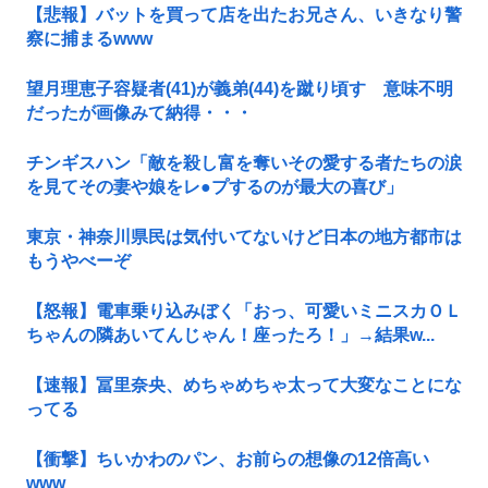
【悲報】バットを買って店を出たお兄さん、いきなり警
察に捕まるwww
望月理恵子容疑者(41)が義弟(44)を蹴り頃す 意味不明
だったが画像みて納得・・・
チンギスハン「敵を殺し富を奪いその愛する者たちの涙
を見てその妻や娘をレ●プするのが最大の喜び」
東京・神奈川県民は気付いてないけど日本の地方都市は
もうやべーぞ
【怒報】電車乗り込みぼく「おっ、可愛いミニスカＯＬ
ちゃんの隣あいてんじゃん！座ったろ！」→結果w...
【速報】冨里奈央、めちゃめちゃ太って大変なことにな
ってる
【衝撃】ちいかわのパン、お前らの想像の12倍高い
www