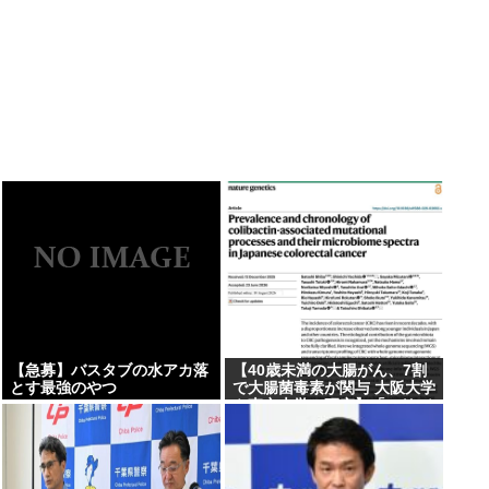
【急募】バスタブの水アカ落
【40歳未満の大腸がん、7割
とす最強のやつ
で大腸菌毒素が関与 大阪大学
や東京大学の研究】「コリバ
クチン」と呼ばれる毒素、
1965年以降に生まれた世代で
高い頻度で認められた、除菌
などによる予防法の開発を目