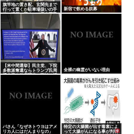
旗竿地の置き配、玄関先まで
新宿で飲める奴募
行って置くか駐車場扱いの手
前の場所に置くかで日本国民
が激論…
【米中間選挙】民主党、下院
全裸の幽霊がいない理由
多数派奪還ならトランプ氏周
辺企業を徹底調査…弾劾は証
拠次第「見つかれば、ためら
うことなく行動する」
パさん「なぜネトウヨはアメ
特定の大腸菌が出す毒素によ
リカ人にはだんまりなの」
って大腸がんになる事が判明