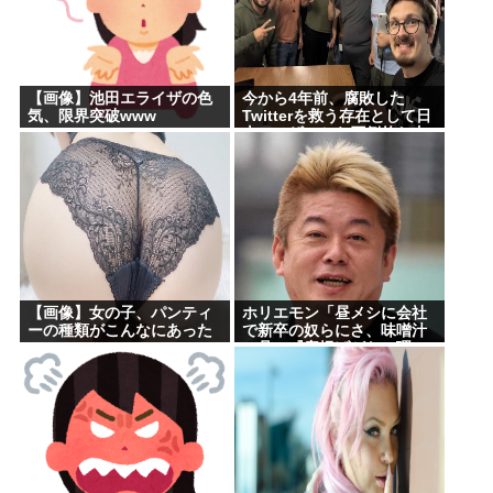
【画像】池田エライザの色
今から4年前、腐敗した
気、限界突破www
Twitterを救う存在として日
本ユーザーから圧倒的な支
持を受けた男たちの姿がこ
れ
【画像】女の子、パンティ
ホリエモン「昼メシに会社
ーの種類がこんなにあった
で新卒の奴らにさ、味噌汁
www
の具に『唐揚げがない理
由』わかるか？って聞いた
の」