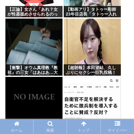
【正論】女さん「あれ？女
【動画アリ】タトゥー彫師
が性器舐めさせられるのっ
23年目店長「タトゥー入れ
ておかしくね？」6まんいい
にくるやつ99%バカです」
ね
←これ！
【衝撃】オウム真理教『教
【超朗報】本田望結、久し
祖』の三女「はあはあ…大
ぶりにセクシー巨乳投稿！
学３つ合格したぞ！！！」
やっぱりおっぱいでかかっ
大学「「「………」」」
た！
⇒！
アメリカの湖に住む淡水
日本人さん、徴兵賛成派が
ホーム
検索
トップ
サイドバー
魚、チョウザメの寿命は
29%に上がるwww