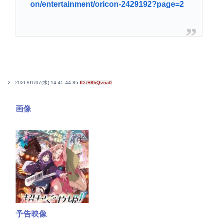
on/entertainment/oricon-2429192?page=2
2 : 2026/01/07(水) 14:45:44.85
ID:/+8hQvna0
画像
予告映像