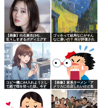
wiki読んでみるか」
か...
【画像】白石麻衣(34)、
ゴッホって結局なにがそん
生々しすぎるボディエグす
なに凄いの？ 何が評価され
ぎるwww
てるのか教えて
コピー機にA4入れようとし
【画像】家系ラーメン「ア
て紙で指を切った奴。今す
メリカに出店したいけど名
ぐ病院にいけ。腕一本切断
前どうしよかなぁ… せ
になってもしらんぞ
や！」