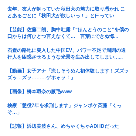
去年、友人が飼っていた秋田犬の魅力に取り憑かれ こ
とあるごとに「秋田犬が欲しいっ！」と曰ってい...
【芸能】佐藤二朗、胸中吐露「“ほんとうのこと”を僕の
口からは何ひとつ言えなくて… 言葉にできぬ悔...
石畳の路地に突入した中国EV、パワー不足で周囲の通
行人を困惑させるような光景を生み出してしまい…...
【動画】女子アナ「流しそうめん初体験します！ズズッ
ズッ…ズッ………ゲホォッ！」
【画像】橋本環奈の腋毛www
検察「懲役7年を求刑します」ジャンポケ斉藤「くっ
そ…」
【悲報】浜辺美波さん、めちゃくちゃADHDだった