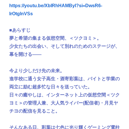
https://youtu.be/XbIRhHAMByI?si=DwsR6-
IrOtglnVSs
■あらすじ
夢と希望の集まる仮想空間、＜ツクヨミ＞。
少女たちの出会い、そして別れのためのステージが、
幕を開ける——
今より少しだけ先の未来。
進学校に通う女子高生・酒寄彩葉は、バイトと学業の
両立に励む超多忙な日々を送っていた。
日々の癒やしは、インターネット上の仮想空間＜ツク
ヨミ＞の管理人兼、大人気ライバー(配信者)・月見ヤ
チヨの配信を見ること。
そんなある日、彩葉は七色に光り輝くゲーミング電柱