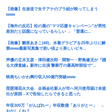
【画像】生放送で女子アナのブラ紐が映ってしまう
www
【海外の反応】松の屋の”ママ応援キャンペーン”が男性
差別だと話題になっているらしい → 「普通に...
【画像】雛形あきこ(48)、水着グラビアを25年ぶりに解
禁www最新写真集で若い頃より美しいビキ...
声優の立木文彦・津田健次郎・関智一・野島健児が『踊
る大捜査線』新作に出演 警察庁の最高幹部役で“...
映画ちいかわ興行収入60億円突破www
琵琶湖花火大会、企画会社新人が市へ河川使用届け未提
出が原因→Xで告知したらできると思った
年収300万「がんばれー」年収数億「ありがとー」 ←
おかしくね？