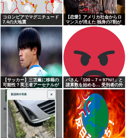
コロンビアでマグニチュード
【恋愛】アメリカ社会からロ
7.4の大地震
マンスが消えた 独身の7割が
「ほとんどデートしない」 日
本でも静かに進みつつあ
る”恋愛不況”
【サッカー】三笘薫に移籍の
パさん「100 – 7 = 97%!!」と
可能性？英王者アーセナルが
謎算数を始める… 受刑者の外
ブラジル代表FW獲得失敗で
人比率 7%で97%が日本人だ
方針転換か「ベストなミトマ
そう
は恐ろしいほど優れている」