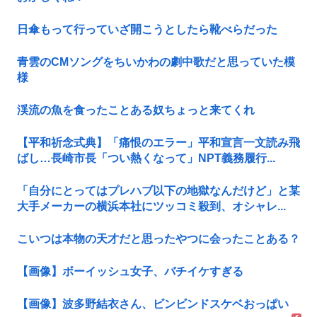
日傘もって行っていざ開こうとしたら靴べらだった
青雲のCMソングをちいかわの劇中歌だと思っていた模
様
渓流の魚を食ったことある奴ちょっと来てくれ
【平和祈念式典】「痛恨のエラー」平和宣言一文読み飛
ばし…長崎市長「つい熱くなって」NPT義務履行...
「自分にとってはプレハブ以下の地獄なんだけど」と某
大手メーカーの横浜本社にツッコミ殺到、オシャレ...
こいつは本物の天才だと思ったやつに会ったことある？
【画像】ボーイッシュ女子、バチイケすぎる
【画像】波多野結衣さん、ビンビンドスケベおっぱい