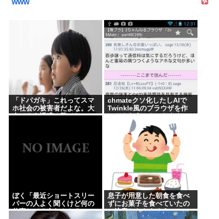
www
「ドパガキ」これってスマ
chmateクソ化したしAIで
ホ社会の被害者だよな。大
Twinkle風のブラウザを作
人でさえ誘惑に勝てないの
ってもらうことにしたわ
に子供が耐えられるはずな
いだろ。悪いのはスマホ社
会
ぼく「最近ショートスリー
息子が用意した朝食を食べ
パーの人よく聞くけど何の
ずにお菓子を食べていたの
仕事してる人なんやろ、
で注意したらあろうこと