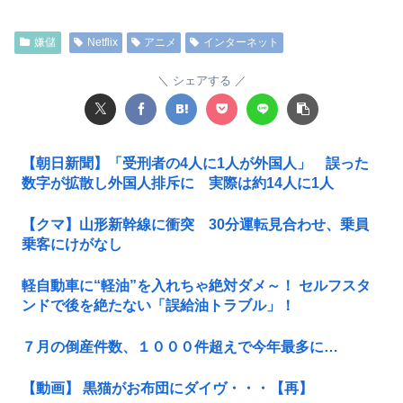
嫌儲
Netflix
アニメ
インターネット
シェアする
【朝日新聞】「受刑者の4人に1人が外国人」 誤った
数字が拡散し外国人排斥に 実際は約14人に1人
【クマ】山形新幹線に衝突 30分運転見合わせ、乗員
乗客にけがなし
軽自動車に“軽油”を入れちゃ絶対ダメ～！ セルフスタ
ンドで後を絶たない「誤給油トラブル」！
７月の倒産件数、１０００件超えで今年最多に…
【動画】 黒猫がお布団にダイヴ・・・【再】