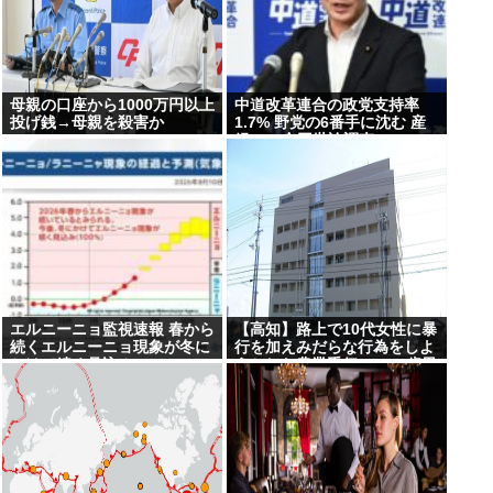
指す
母親の口座から1000万円以上
中道改革連合の政党支持率
投げ銭→母親を殺害か
1.7% 野党の6番手に沈む 産
経FNN合同世論調査
エルニーニョ監視速報 春から
【高知】路上で10代女性に暴
続くエルニーニョ現象が冬に
行を加えみだらな行為をしよ
かけて続く見込み
うとした農業手伝いの38歳男
を逮捕…男は7月にも下半身
露出の疑いで逮捕・起訴