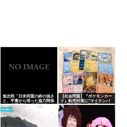
進次郎「日米同盟の絆の強さ
【社会問題】『ポケモンカー
と、平素から培った協力関係
ド』転売対策に”マイナンバ
が」米軍 熊本に飲料水約16
ー”導入開始で「効果テキメ
トン支援
ン」広がる新システム