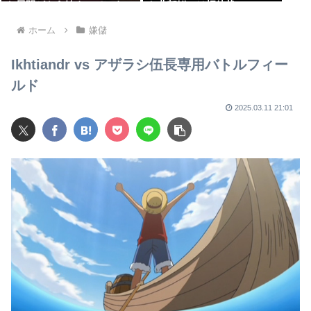
た展開がもう始まっていま
お北朝鮮には招待状
す！」
ホーム
嫌儲
Ikhtiandr vs アザラシ伍長専用バトルフィー
ルド
2025.03.11 21:01