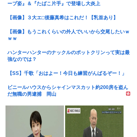
ーブ姿』＆『たばこ片手』で登場し大炎上
【画像】３大エ□後藤真希はこれだ！【乳首あり】
【画像】もうこれくらいの外人でいいから交尾したいｗ
ｗｗ
ハンターハンターのナックルのポットクリンって実は最
強なのでは？
【SS】千歌「おはよー！今日も練習がんばるぞー！」
ビニールハウスからシャインマスカット約200房を盗ん
だ無職の男逮捕 岡山