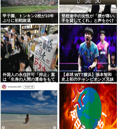
甲子園、トンキン2校が10年
登校途中の女性が「腰が痛い,
ぶりに初戦敗退
手を貸してくれ」と声をかけ
てきた男に腕つかまれ物陰に
連れ込まれる 仙台
外国人の永住許可「抑止」案
【卓球 WTT横浜】張本智和
は「生身の人間の運命をもて
史上初のチャンピオンズ兄妹
あそんでいる」 東京・高田馬
アベックV！20歳の韓国王者
場で反対アピール
破り2連覇も達成！