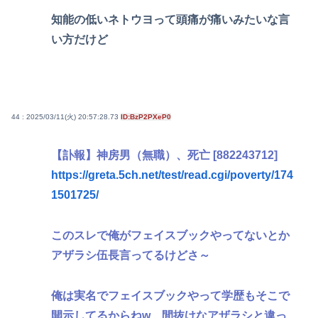
知能の低いネトウヨって頭痛が痛いみたいな言
い方だけど
44 : 2025/03/11(火) 20:57:28.73
ID:BzP2PXeP0
【訃報】神房男（無職）、死亡 [882243712]
https://greta.5ch.net/test/read.cgi/poverty/174
1501725/
このスレで俺がフェイスブックやってないとか
アザラシ伍長言ってるけどさ～
俺は実名でフェイスブックやって学歴もそこで
開示してるからねw 間抜けなアザラシと違っ