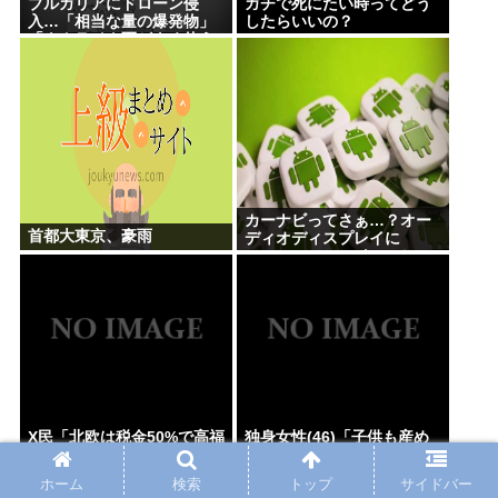
ブルガリアにドローン侵
ガチで死にたい時ってどう
入…「相当な量の爆発物」
したらいいの？
「ウクライナ軍がよく使う
機種」
カーナビってさぁ…？オー
首都大東京、豪雨
ディオディスプレイに
Android autoつないで
Googleマップとかcocchi
とかナビリンクでマジで十
分だよな…
X民「北欧は税金50%で高福
独身女性(46)「子供も産め
祉、日本は税金45.7%も取
ない、この先何を生きがい
ってるのに低福祉、おかし
にしたらいいの？」
ホーム
検索
トップ
サイドバー
いよ」 11万いいね