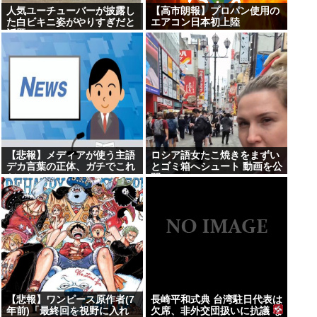
人気ユーチューバーが披露し
【高市朗報】プロパン使用の
た白ビキニ姿がやりすぎだと
エアコン日本初上陸
話題に
【悲報】メディアが使う主語
ロシア語女たこ焼きをまずい
デカ言葉の正体、ガチでこれ
とゴミ箱へシュート 動画を公
だったwww
開
【悲報】ワンピース原作者(7
長崎平和式典 台湾駐日代表は
年前)「最終回を視野に入れ
欠席、非外交団扱いに抗議 な