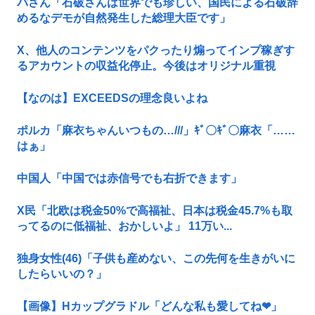
パさん「石破さんは世界でも珍しい、国民による石破辞
めるなデモが自然発生した総理大臣です」
X、他人のコンテンツをパクったり煽ってインプ稼ぎす
るアカウントの収益化停止。今後はオリジナル重視
【なのは】EXCEEDSの理念良いよね
ポルカ「麻衣ちゃんいつもの…///」ｷﾞ〇ｷﾞ〇麻衣「……
はぁ」
中国人「中国では赤信号でも右折できます」
X民「北欧は税金50%で高福祉、日本は税金45.7%も取
ってるのに低福祉、おかしいよ」 11万い...
独身女性(46)「子供も産めない、この先何を生きがいに
したらいいの？」
【画像】Hカップグラドル「どんな私も愛してね❤」