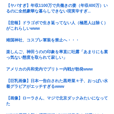
【ヤバすぎ】年収1100万で共働きの妻（年収400万）い
るのに全然豪華な暮らしできない現実辛すぎ...
【悲報】ドラゴボで生き返ってない人（極悪人は除く）
がこれらしいwww
靖国神社、コスプレ軍装を禁止へ・・・
楽しんご、神田うのの印象を率直に吐露「あまりにも素
っ気ない態度を取られて寂しい」
アメリカの共和党内でブリトー内戦が勃発www
【巨乳画像】日本一告白された黒嵜菜々子、おっぱい水
着グラビアがエッチすぎるwww
【画像】ローラさん、マジで北京ダックみたいになって
た