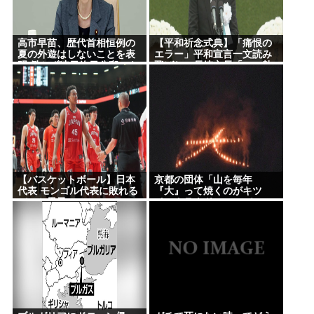
高市早苗、歴代首相恒例の
【平和祈念式典】「痛恨の
夏の外遊はしないことを表
エラー」平和宣言一文読み
明 働かず連日終日公邸のも
飛ばし…長崎市長「つい熱
よう
くなって」NPT義務履行求
める重要一文
【バスケットボール】日本
京都の団体「山を毎年
代表 モンゴル代表に敗れる
『大』って焼くのがキツ
バスケ男子
イ。クラウドファンディン
グで支援してください」