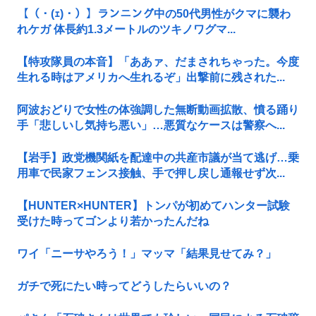
【（・(ｪ)・）】ランニング中の50代男性がクマに襲わ
れケガ 体長約1.3メートルのツキノワグマ...
【特攻隊員の本音】「ああァ、だまされちゃった。今度
生れる時はアメリカへ生れるぞ」出撃前に残された...
阿波おどりで女性の体強調した無断動画拡散、憤る踊り
手「悲しいし気持ち悪い」…悪質なケースは警察へ...
【岩手】政党機関紙を配達中の共産市議が当て逃げ…乗
用車で民家フェンス接触、手で押し戻し通報せず次...
【HUNTER×HUNTER】トンパが初めてハンター試験
受けた時ってゴンより若かったんだね
ワイ「ニーサやろう！」マッマ「結果見せてみ？」
ガチで死にたい時ってどうしたらいいの？