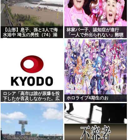
【山形】息子、孫と3人で海
林家パー子、認知症が進行
水浴中 埼玉の男性（74）溺
「一人で外出られない」難聴
死
で夫・ペーと「筆談」…自宅
全焼から約1年
ロシア「高市は誰が原爆を投
ホロライブ4期生のお
下したか言及しなかった。広
島と長崎に落ちたのはUFOだ
と思っているのか?」