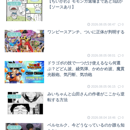
【ちいかわ】モモンガ退場まであと3話か
なんG
【ソースあり】
2026.08.05 08:47
0
ワンピースアンチ、ついに正体が判明する
なんG
2026.08.05 08:01
0
ドラゴボの技で一つだけ使えるなら何選
なんG
ぶ？どどん波、繰気弾、かめかめ波、魔貫
光殺砲、気円斬、気功砲
2026.08.05 06:15
0
みいちゃんと山田さんの作者がここから逆
なんG
転する方法
2026.08.04 18:46
0
ベルセルク、今どうなっているのか誰も知
なんG