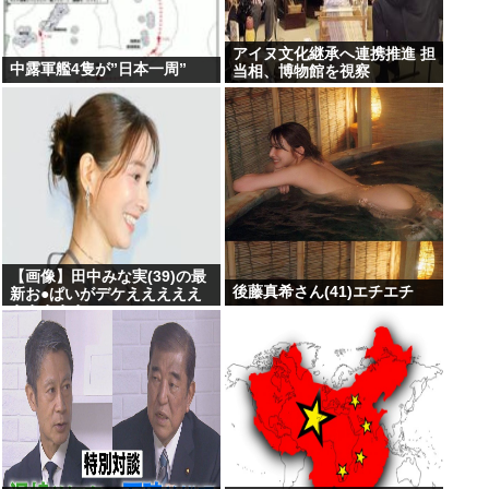
アイヌ文化継承へ連携推進 担
中露軍艦4隻が”日本一周”
当相、博物館を視察
【画像】田中みな実(39)の最
後藤真希さん(41)エチエチ
新お●ぱいがデケえええええ
えええええ