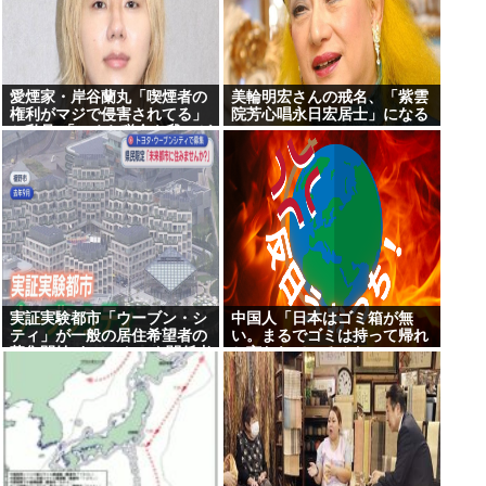
愛煙家・岸谷蘭丸「喫煙者の
美輪明宏さんの戒名、「紫雲
権利がマジで侵害されてる」
院芳心唱永日宏居士」になる
と私見 「いくら税金を我々が
払ってるんだと」
実証実験都市「ウーブン・シ
中国人「日本はゴミ箱が無
ティ」が一般の居住希望者の
い。まるでゴミは持って帰れ
募集開始 すでにトヨタ関係者
と言われているみたい」
が居住 静岡裾野市