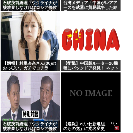
石破茂前総理「ウクライナが
台湾メディア「中国がレアア
核放棄しなければロシア侵攻
ースを武器に貿易戦争した結
しなかった」 広島から考え
果www」
る”平和と安全保障”
【朗報】村重杏奈さん(30)の
【衝撃】中国製ルーター20機
おっ◯い、ガチでコチラ
種にバックドア発見！ ネット
www
に繋ぐだけで35秒ごとに中国
のサーバーと通信
石破茂前総理「ウクライナが
【速報】れいわ新選組、「い
核放棄しなければロシア侵攻
のちの党」に党名変更