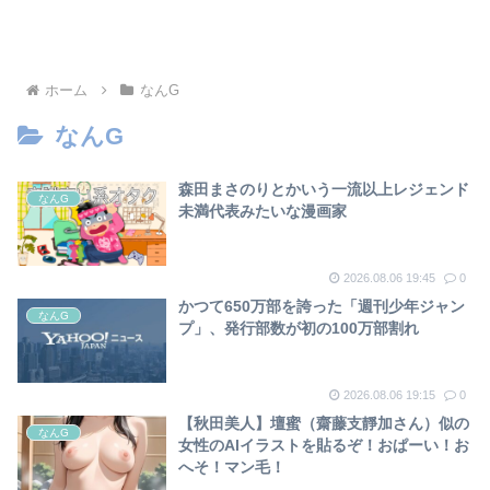
しなかった」 広島から考え
る”平和と安全保障”
ホーム
なんG
なんG
森田まさのりとかいう一流以上レジェンド
なんG
未満代表みたいな漫画家
2026.08.06 19:45
0
かつて650万部を誇った「週刊少年ジャン
なんG
プ」、発行部数が初の100万部割れ
2026.08.06 19:15
0
【秋田美人】壇蜜（齋藤支靜加さん）似の
なんG
女性のAIイラストを貼るぞ！おぱーい！お
へそ！マン毛！