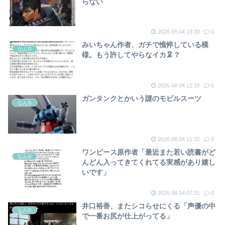
らない
2026.08.04 13:30
0
みいちゃん作者、ガチで憔悴している模
なんG
様。もう許してやらなイカ🦑？
2026.08.04 12:15
0
ガンタンクとかいう謎のモビルスーツ
なんG
2026.08.04 11:32
0
ワンピース原作者「最近また若い読書がど
なんG
んどん入ってきてくれてる実感があり嬉し
いです」
2026.08.04 07:31
0
井口裕香、またシコらせにくる「声優の中
なんG
で一番お尻が仕上がってる」