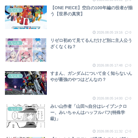
【ONE PIECE】空白の100年編の役者が揃
なんG
う【世界の真実】
2026.08.05 19:16
0
リゼロ初めて見てるんだけど別に主人公う
なんG
ざくなくね？
2026.08.05 17:48
0
すまん、ガンダムについて全く知らないん
なんG
やが最強のやつはどんなの？
2026.08.05 14:00
0
みい山作者「山田≒自分はレイブンクロ
なんG
ー、みいちゃんはハッフルパフ(特殊学
級)」
2026.08.05 11:32
0