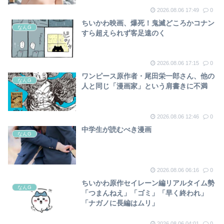
2026.08.06 17:49
0
ちいかわ映画、爆死！鬼滅どころかコナン
なんG
すら超えられず客足遠のく
2026.08.06 17:15
0
ワンピース原作者・尾田栄一郎さん、他の
なんG
人と同じ「漫画家」という肩書きに不満
2026.08.06 12:46
0
中学生が読むべき漫画
なんG
2026.08.06 06:16
0
ちいかわ原作セイレーン編リアルタイム勢
なんG
「つまんねえ」「ゴミ」「早く終われ」
「ナガノに長編はムリ」
2026.08.06 04:01
0