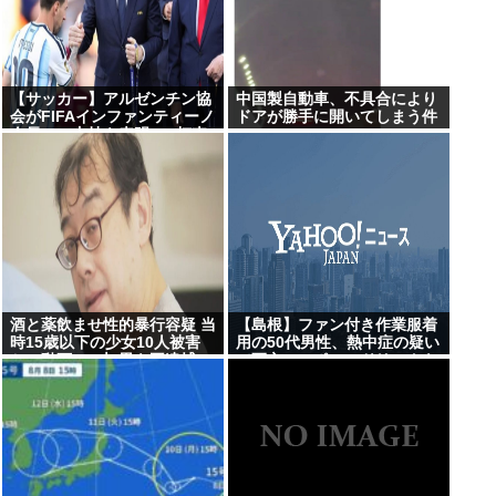
【サッカー】アルゼンチン協
中国製自動車、不具合により
会がFIFAインファンティーノ
ドアが勝手に開いてしまう件
会長への支持を表明 “W杯売
却計画”にも言及 「過ちを認
めたことは特筆すべき」
酒と薬飲ませ性的暴行容疑 当
【島根】ファン付き作業服着
時15歳以下の少女10人被害
用の50代男性、熱中症の疑い
か、動画770本 男を再逮捕
で死亡…スポーツドリンクも
持参