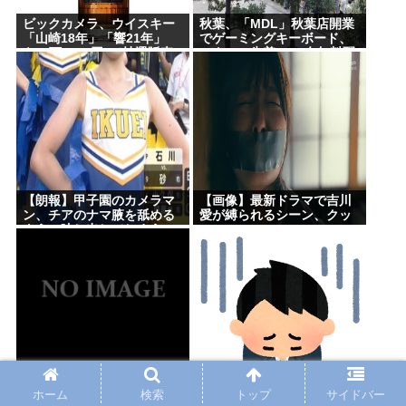
ビックカメラ、ウイスキー
秋葉、「MDL」秋葉店開業
「山崎18年」「響21年」
でゲーミングキーボード、
を”6万7100円”で抽選販売
マウス、先着1000名無料配
布で行列。まだいけるぞ急
げ!!
【朗報】甲子園のカメラマ
【画像】最新ドラマで吉川
ン、チアのナマ腋を舐める
愛が縛られるシーン、クッ
ように映し出してしまう
ソシコいwww
夏休みのイオンモール、お
【悲報】平家を辞めたほう
ぱーいを強調した薄着の女
がいい理由www
ホーム
検索
トップ
サイドバー