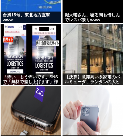
台風15号、東北地方直撃
堀大輔さん、寝る間も惜しん
www
でレスバ祭りwww
「怖い…もう怖いです」SNS
【決算】意識高い系家電のバ
で「無料で差し上げます」詐
ルミューダ、ランタンの大ヒ
欺急増 “ニセ佐川急便”HPに
ットで3億1400万円の赤字。
誘導、個人情報要求 佐川急便
海外では好調なのに日韓の貧
「断じて許されない」怒り
乏人が買わないため