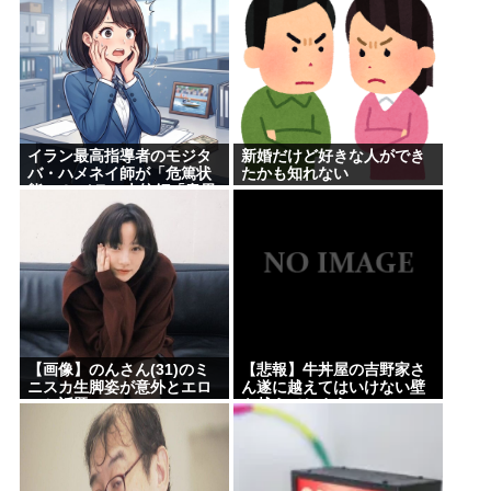
イラン最高指導者のモジタ
新婚だけど好きな人ができ
バ・ハメネイ師が「危篤状
たかも知れない
態」？ イラン大統領「意思
疎通はかなり難しい」
【画像】のんさん(31)のミ
【悲報】牛丼屋の吉野家さ
ニスカ生脚姿が意外とエロ
ん遂に越えてはいけない壁
いと話題
を越えてしまう…