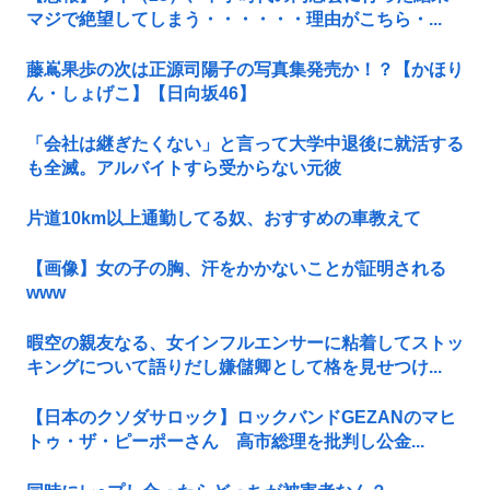
マジで絶望してしまう・・・・・・理由がこちら・...
藤嶌果歩の次は正源司陽子の写真集発売か！？【かほり
ん・しょげこ】【日向坂46】
「会社は継ぎたくない」と言って大学中退後に就活する
も全滅。アルバイトすら受からない元彼
片道10km以上通勤してる奴、おすすめの車教えて
【画像】女の子の胸、汗をかかないことが証明される
www
暇空の親友なる、女インフルエンサーに粘着してストッ
キングについて語りだし嫌儲卿として格を見せつけ...
【日本のクソダサロック】ロックバンドGEZANのマヒ
トゥ・ザ・ピーポーさん 高市総理を批判し公金...