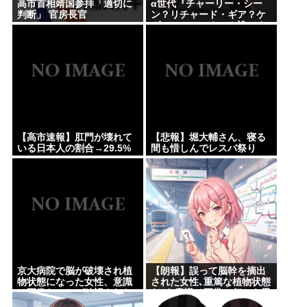
高市首相靖国参拝「適切に
α世代『チャーリー・シー
判断」 官房長官
ン？リチャード・ギア？ケ
ヴィン・コスナー？誰です
かそれ？？』何故なのか
【高市速報】肛門が壊れて
【悲報】堀大輔さん、寝る
いる日本人の割合→29.5%
間も惜しんでレスバ祭り
www
京大病院で脳が破壊され植
【朗報】誤って脳幹を摘出
物状態になった女性、意識
された女性､重篤な植物状態
は正常なことが確認されお
だが､意識は正常で何かを思
わる
考していると判明