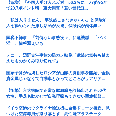
【急増】「外国人受け入れ反対」56.3％に わずか2年
で20.7ポイント増、東大調査「若い世代ほ...
「私は入りません、 事故起こさなきゃいい」と保険加
入を勧められた推し活民が反発、保険代が勿体無い...
国税不祥事、「前例ない事態次々」に危機感 「パパ
活」、情報漏えいも
デニー、辺野古沖事故の防カメ映像「遺族の気持ち踏ま
えたものかくみ取り切れず」
国家予算が枯渇したロシアが山賊の真似事を開始、金銀
貴金属じゃなくて自動車とかってところがリアリテ...
【衝撃】京大病院で正常な脳組織を誤摘出された50代
女性、手足も動かせず自発呼吸もできない重篤状態...
ドイツ空港のウクライナ輸送機に自爆ドローン接近、見
つけた空港職員が蹴り落とす…高性能プラスチック...