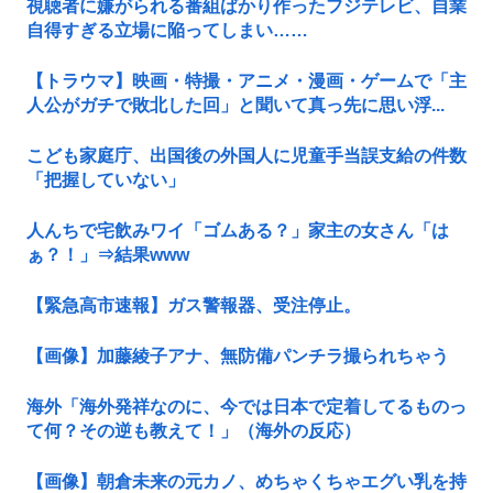
視聴者に嫌がられる番組ばかり作ったフジテレビ、自業
自得すぎる立場に陥ってしまい……
【トラウマ】映画・特撮・アニメ・漫画・ゲームで「主
人公がガチで敗北した回」と聞いて真っ先に思い浮...
こども家庭庁、出国後の外国人に児童手当誤支給の件数
「把握していない」
人んちで宅飲みワイ「ゴムある？」家主の女さん「は
ぁ？！」⇒結果www
【緊急高市速報】ガス警報器、受注停止。
【画像】加藤綾子アナ、無防備パンチラ撮られちゃう
海外「海外発祥なのに、今では日本で定着してるものっ
て何？その逆も教えて！」（海外の反応）
【画像】朝倉未来の元カノ、めちゃくちゃエグい乳を持