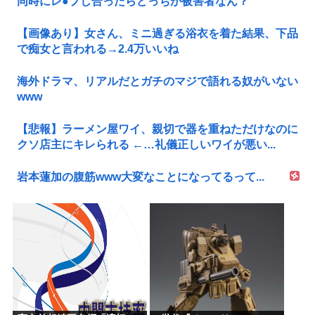
同時にレ●プし合ったらどっちが被害者なん？
【画像あり】女さん、ミニ過ぎる浴衣を着た結果、下品
で痴女と言われる→2.4万いいね
海外ドラマ、リアルだとガチのマジで語れる奴がいない
www
【悲報】ラーメン屋ワイ、親切で器を重ねただけなのに
クソ店主にキレられる ←…礼儀正しいワイが悪い...
岩本蓮加の腹筋www大変なことになってるって...