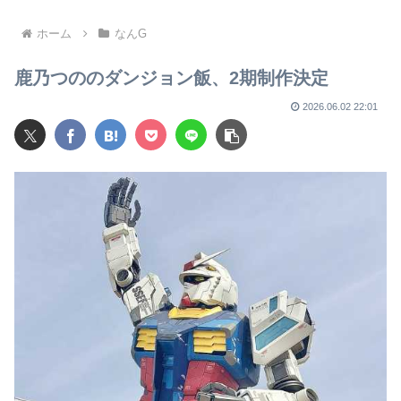
頭部裂傷及び打撲、頸部損傷
ら叩いて良いをやってるのが
お前だろ」
ホーム
なんG
鹿乃つののダンジョン飯、2期制作決定
2026.06.02 22:01