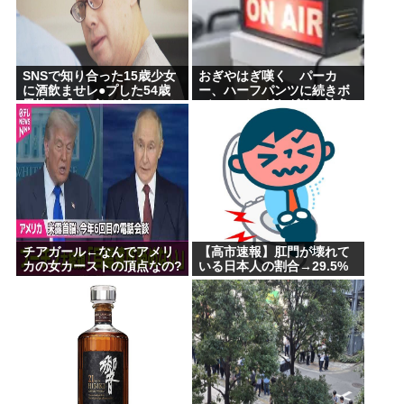
SNSで知り合った15歳少女
おぎやはぎ嘆く パーカ
に酒飲ませレ●プした54歳
ー、ハーフパンツに続きボ
男性、『ハゲかどうか』で
ディーバッグもダサい論争
意見が真っ二つに分かれる
に「なんでおじさんだけ言
われるの？」
チアガール←なんでアメリ
【高市速報】肛門が壊れて
カの女カーストの頂点なの?
いる日本人の割合→29.5%