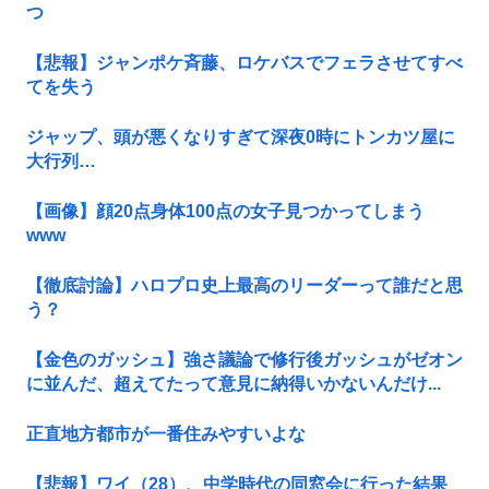
つ
【悲報】ジャンポケ斉藤、ロケバスでフェラさせてすべ
てを失う
ジャップ、頭が悪くなりすぎて深夜0時にトンカツ屋に
大行列…
【画像】顔20点身体100点の女子見つかってしまう
www
【徹底討論】ハロプロ史上最高のリーダーって誰だと思
う？
【金色のガッシュ】強さ議論で修行後ガッシュがゼオン
に並んだ、超えてたって意見に納得いかないんだけ...
正直地方都市が一番住みやすいよな
【悲報】ワイ（28）、中学時代の同窓会に行った結果