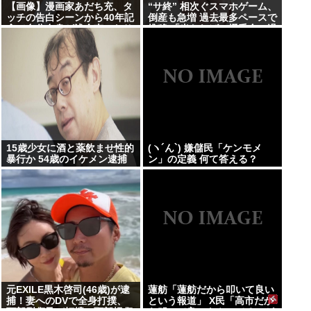
【画像】漫画家あだち充、タ
“サ終” 相次ぐスマホゲーム、
ッチの告白シーンから40年記
倒産も急増 過去最多ペースで
念で自分自身が浅倉南になり
推移 「当たれば一攫千金」過
きり投稿
去の時代に
15歳少女に酒と薬飲ませ性的
(ヽ´ん`) 嫌儲民「ケンモメ
暴行か 54歳のイケメン逮捕
ン」の定義 何て答える？
元EXILE黒木啓司(46歳)が逮
蓮舫「蓮舫だから叩いて良い
捕！妻へのDVで全身打撲、
という報道」 X民「高市だか