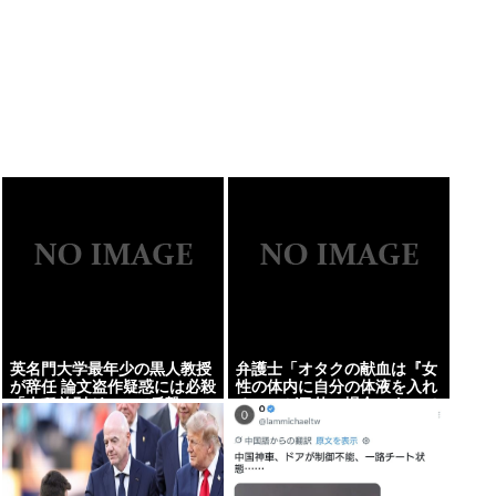
英名門大学最年少の黒人教授
弁護士「オタクの献血は『女
が辞任 論文盗作疑惑には必殺
性の体内に自分の体液を入れ
「人種差別ガー」で反撃
る』のが目的。場合によって
は不同意性交罪に当たる」