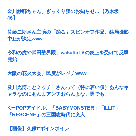
金川紗耶ちゃん、ぎっくり腰のお知らせ…【乃木坂
46】
佐藤二朗さん主演の「踊る」スピンオフ作品、結局撮影
中止が決定www
令和の虎や武田塾界隈、wakatteTVの炎上を受けて反撃
開始
大阪の花火大会、民度がレベチwww
及川光博ことミッチーさんって（特に若い頃）あんなキ
ャラなのにあんまアンチおらんよな、男でも
KーPOPアイドル、「BABYMONSTER」「ILLIT」
「RESCENE」の三国志時代に突入...
【画像】久保πボインボイン