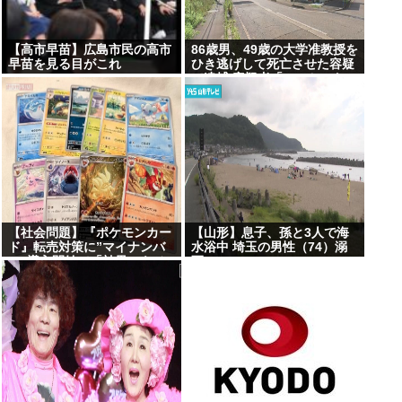
【高市早苗】広島市民の高市
86歳男、49歳の大学准教授を
早苗を見る目がこれ
ひき逃げして死亡させた容疑
で逮捕 容疑者「ぶつかったの
は大木」と否認
【社会問題】『ポケモンカー
【山形】息子、孫と3人で海
ド』転売対策に”マイナンバ
水浴中 埼玉の男性（74）溺
ー”導入開始で「効果テキメ
死
ン」広がる新システム