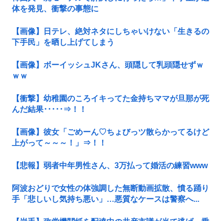
体を発見、衝撃の事態に
【画像】日テレ、絶対ネタにしちゃいけない「生きるの
下手民」を晒し上げてしまう
【画像】ボーイッシュJKさん、頭隠して乳頭隠せずｗ
ｗｗ
【衝撃】幼稚園のころイキってた金持ちママが旦那が死
んだ結果･････⇒！！
【画像】彼女「ごめーん♡ちょびっツ散らかってるけど
上がって～～～！」⇒！！
【悲報】弱者中年男性さん、3万払って婚活の練習www
阿波おどりで女性の体強調した無断動画拡散、憤る踊り
手「悲しいし気持ち悪い」…悪質なケースは警察へ...