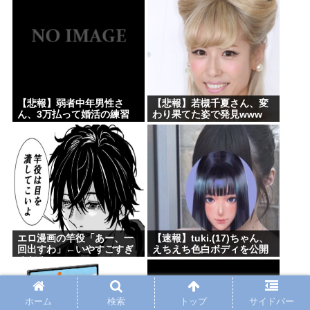
⇒！！
【悲報】弱者中年男性さ
【悲報】若槻千夏さん、変
ん、3万払って婚活の練習
わり果てた姿で発見www
www
エロ漫画の竿役「あー、一
【速報】tuki.(17)ちゃん、
回出すわ」←いやすごすぎ
えちえち色白ボディを公開
るだろwww
www
ホーム
検索
トップ
サイドバー