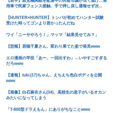
【岩手】政党機関紙を配達中の共産市議が当て逃げ…乗
用車で民家フェンス接触、手で押し戻し通報せず次...
【HUNTER×HUNTER】トンパが初めてハンター試験
受けた時ってゴンより若かったんだね
ワイ「ニーサやろう！」マッマ「結果見せてみ？」
【悲報】若槻千夏さん、変わり果てた姿で発見www
エロ漫画の竿役「あー、一回出すわ」←いやすごすぎる
だろwww
【速報】tuki.(17)ちゃん、えちえち色白ボディを公開
www
【画像】白石麻衣さん(34)、高校生の息子がいるオカン
みたいになってしまう
「T-800型ドラえもん」にありがちなことwww