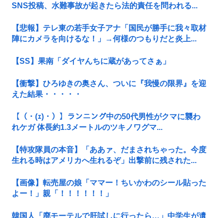
SNS投稿、水難事故が起きたら法的責任を問われる...
【悲報】テレ東の若手女子アナ「国民が勝手に我々取材
陣にカメラを向けるな！」→何様のつもりだと炎上...
【SS】果南「ダイヤんちに蔵があってさぁ」
【衝撃】ひろゆきの奥さん、ついに『我慢の限界』を迎
えた結果・・・・・
【（・(ｪ)・）】ランニング中の50代男性がクマに襲わ
れケガ 体長約1.3メートルのツキノワグマ...
【特攻隊員の本音】「ああァ、だまされちゃった。今度
生れる時はアメリカへ生れるぞ」出撃前に残された...
【画像】転売屋の娘「ママー！ちいかわのシール貼った
よー！」親「！！！！！！」
韓国人「廃モーテルで肝試しに行ったら…」中学生が遺