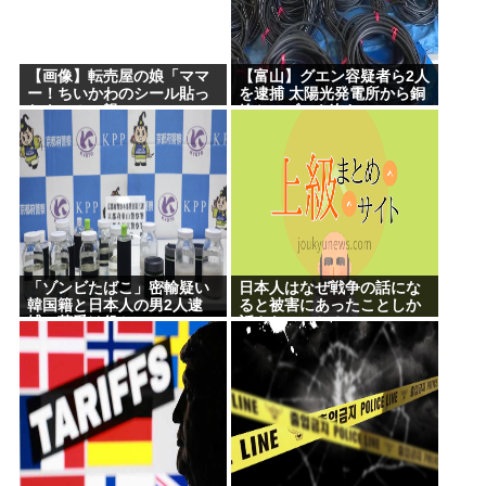
【画像】転売屋の娘「ママ
【富山】グエン容疑者ら2人
ー！ちいかわのシール貼っ
を逮捕 太陽光発電所から銅
たよー！」親
線ケーブルを盗む
「！！！！！！」
「ゾンビたばこ」密輸疑い
日本人はなぜ戦争の話にな
韓国籍と日本人の男2人逮
ると被害にあったことしか
捕、荷受け役か
話さないのか？