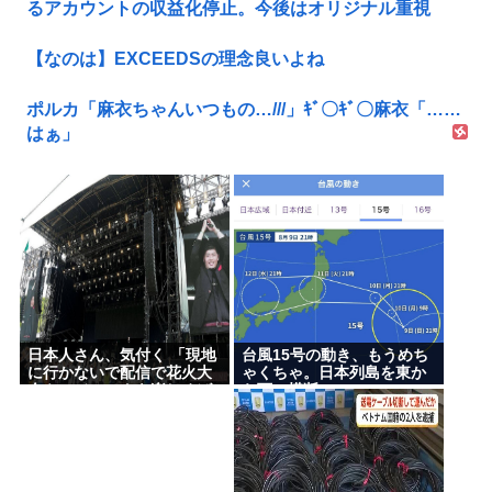
るアカウントの収益化停止。今後はオリジナル重視
【なのは】EXCEEDSの理念良いよね
ポルカ「麻衣ちゃんいつもの…///」ｷﾞ〇ｷﾞ〇麻衣「……
はぁ」
日本人さん、気付く 「現地
台風15号の動き、もうめち
に行かないで配信で花火大
ゃくちゃ。日本列島を東か
会やフジロックを楽しめば
ら西に横断
いいんだ」