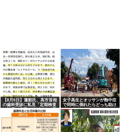
【8月6日】蓮舫氏、高市首相
女子高生とオッサンが熱中症
の歯科受診に私見「定期検査
で同時に倒れたらどっち助け
と治療は大事ですが…この日
る？
を避けて行くべきお立場で
は」