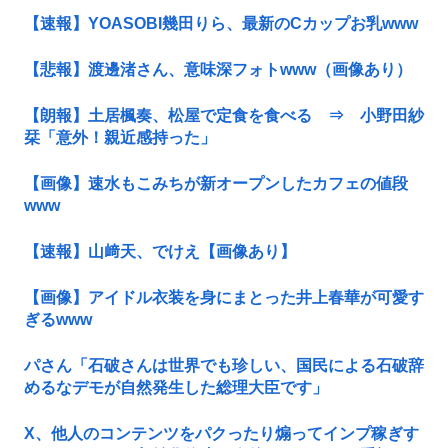
【速報】YOASOBI幾田りら、最新のCカップお乳www
【悲報】渡邊渚さん、意味深フォトwww（画像あり）
【朗報】土居楓奏、松屋で定食を食べる ⇒ 小野田紗
栞「意外！親近感持った」
【画像】速水もこみちが新オープンしたカフェの値段
www
【速報】山﨑天、でけえ【画像あり】
【画像】アイドル衣装を身にまとった井上春華が可愛す
ぎるwww
パさん「石破さんは世界でも珍しい、国民による石破辞
めるなデモが自然発生した総理大臣です」
X、他人のコンテンツをパクったり煽ってインプ稼ぎす