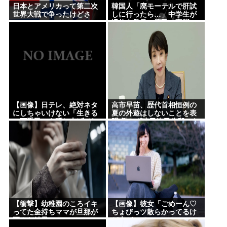
日本とアメリカって第二次
韓国人「廃モーテルで肝試
世界大戦で争ったけどさ
しに行ったら…」中学生が
遺体を発見、衝撃の事態に
【画像】日テレ、絶対ネタ
高市早苗、歴代首相恒例の
にしちゃいけない「生きる
夏の外遊はしないことを表
の下手民」を晒し上げてし
明 働かず連日終日公邸のも
まう
よう
【衝撃】幼稚園のころイキ
【画像】彼女「ごめーん♡
ってた金持ちママが旦那が
ちょびっツ散らかってるけ
死んだ結果･････⇒！！
ど上がって～～～！」