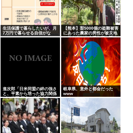
生活保護で暮らしたいが、月
【熊本】梨5000個の盗難被害
7万円で暮らせる自信がな
にあった農家の男性が被災地
い…
で炊き出しや支援物資、現地
で目にした”助け合いの輪”
進次郎「日米同盟の絆の強さ
岐阜県、意外と都会だった
と、平素から培った協力関係
www
が」米軍 熊本に飲料水約16
トン支援