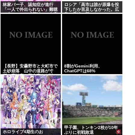
林家パー子、認知症が進行
ロシア「高市は誰が原爆を投
「一人で外出られない」難聴
下したか言及しなかった。広
で夫・ペーと「筆談」…自宅
島と長崎に落ちたのはUFOだ
全焼から約1年
と思っているのか?」
【長野】安曇野市と大町市で
8割がGemini利用、
土砂崩落 山中の道路が寸
ChatGPTは68%
断 宿泊客や登山客など計
400人近くが孤立か 土石流
で橋が流されたとの情報も
甲子園、トンキン2校が10年
ホロライブ4期生のお
ぶりに初戦敗退