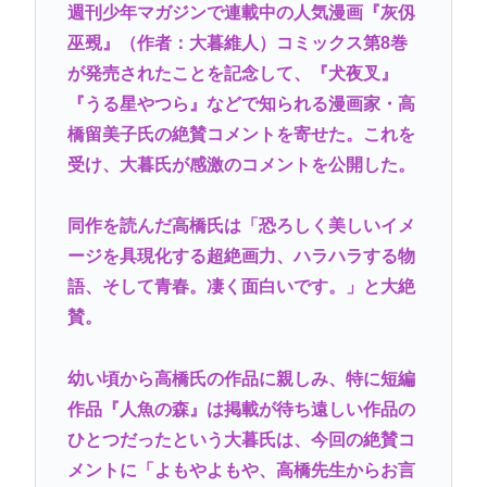
週刊少年マガジンで連載中の人気漫画『灰仭
巫覡』（作者：大暮維人）コミックス第8巻
が発売されたことを記念して、『犬夜叉』
『うる星やつら』などで知られる漫画家・高
橋留美子氏の絶賛コメントを寄せた。これを
受け、大暮氏が感激のコメントを公開した。
同作を読んだ高橋氏は「恐ろしく美しいイメ
ージを具現化する超絶画力、ハラハラする物
語、そして青春。凄く面白いです。」と大絶
賛。
幼い頃から高橋氏の作品に親しみ、特に短編
作品『人魚の森』は掲載が待ち遠しい作品の
ひとつだったという大暮氏は、今回の絶賛コ
メントに「よもやよもや、高橋先生からお言