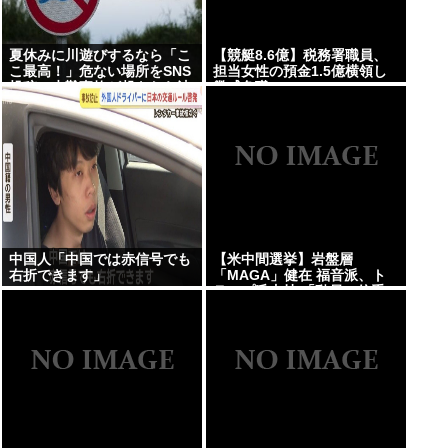
夏休みに川遊びするなら「こ
【競艇8.6億】税務署職員、
こ最高！」危ない場所をSNS
担当女性の預金1.5億横領し
投稿、水難事故が起きたら法
懲戒免職
的責任を問われる？ 福岡県八
女市の星野川
中国人「中国では赤信号でも
【米中間選挙】岩盤層
右折できます」
「MAGA」健在 福音派、ト
ランプ氏支持 「動員」偏重、
分断の危険