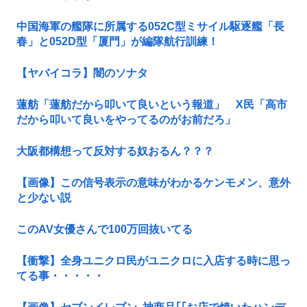
中国海軍の艦隊に所属する052C型ミサイル駆逐艦「長
春」と052D型「厦門」が編隊航行訓練！
【ヤバイコラ】闇のソナタ
蓮舫「蓮舫だから叩いて良いという報道」 X民「高市
だから叩いて良いをやってるのがお前だろ」
大阪都構想って反対する奴おるん？？？
【画像】この信号表示の意味がわかるケンモメン、意外
と少ない説
このAV女優さんで100万回抜いてる
【衝撃】全身ユニクロ民がユニクロに入店する時に思っ
てる事・・・・・