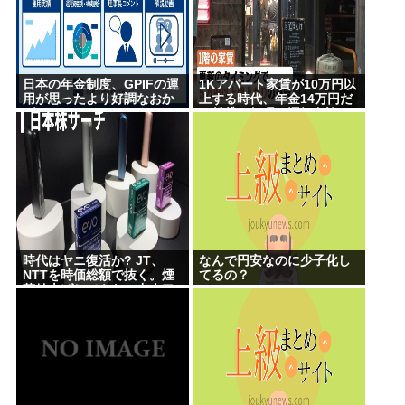
日本の年金制度、GPIFの運
1Kアパート家賃が10万円以
用が思ったより好調なおか
上する時代、年金14万円だ
げでなんとかなりそう
と賃貸は無理、運転免許も
なく移住も困難
時代はヤニ復活か? JT、
なんで円安なのに少子化し
NTTを時価総額で抜く。煙
てるの？
草値上げしてもヤニ中人口
へらずに加熱式煙草のシュ
アのびる