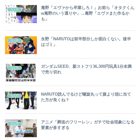
庵野「エヴァから卒業しろ！」お前ら「オタクくん
なんG
w庵野のいう通りや」→庵野「エヴァまた作るか
も」
永野「NARUTOは前半部分しか面白くない。後半
なんG
はゴミ」
ガンダムSEED、新ストフリ36,300円玩具1分未満
なんG
で売り切れ
NARUTO読んでるけど螺旋丸って腹より頭に当て
なんG
た方が良くね？
アニメ「葬送のフリーレン」ガチで社会現象になる
なんG
要素が多すぎる