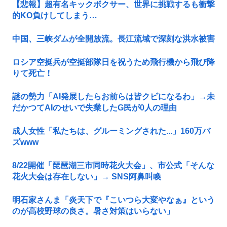
【悲報】超有名キックボクサー、世界に挑戦するも衝撃
的KO負けしてしまう…
中国、三峡ダムが全開放流。長江流域で深刻な洪水被害
ロシア空挺兵が空挺部隊日を祝うため飛行機から飛び降
りて死亡！
謎の勢力「AI発展したらお前らは皆クビになるわ」→未
だかつてAIのせいで失業したG民が0人の理由
成人女性「私たちは、グルーミングされた...」160万バ
ズwww
8/22開催「琵琶湖三市同時花火大会」、市公式「そんな
花火大会は存在しない」→ SNS阿鼻叫喚
明石家さんま「炎天下で『こいつら大変やなぁ』という
のが高校野球の良さ。暑さ対策はいらない」