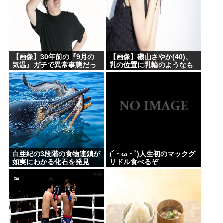
【画像】30年前の『9月の
【画像】磯山さやか(40)、
気温』ガチで異常事態だっ
乳の位置に乳輪のようなも
たwww
のがwww
白亜紀の3段階の食物連鎖が
(´・ω・`)人生初のマックグ
如実にわかる化石を発見
リドル食べるぞ