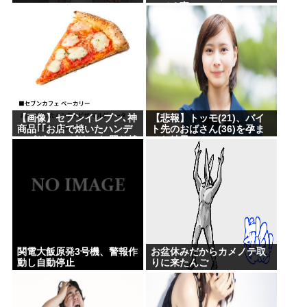
ってる事・・・・・
【画像】セブンイレブン､神
【悲報】トッモ(21)、バイ
商品｢｢お店で焼いたハンデ
ト先のおばさん(36)を孕ま
ィピザ マルゲリータ/照り焼
せた結果⇒！
きチキン｣｣を発売
関電大飯原発3号機、警報作
お盆休みだからカメノテ取
動し自動停止
りに来たんご