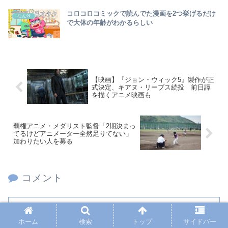
コロコロコミックで読んでた漫画を2つ挙げるだけ
なんG
で大体の年齢がわかるらしい
【映画】『ジョン・ウィック5』製作が正
式決定、キアヌ・リーブス続投 前日譚
を描くアニメ映画も
覇権アニメ・メダリスト監督「2期決まっ
てるけどアニメーター全然足りてない」
加わりたい人を募る
コメント
コメントを書き込む
ホーム
検索
トップ
サイドバー