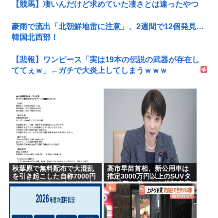
【競馬】凄いんだけど求めていた凄さとは違ったやつ
豪雨で流出「北朝鮮地雷に注意」、2週間で12個発見…
韓国北西部！
【悲報】ワンピース「実は19本の伝説の武器が存在し
ててぇｗ」←ガチで大炎上してしまうｗｗｗ
秋葉原で無料配布で大混乱
高市早苗首相、新公用車は
を引き起こした自称7000円
推定3000万円以上のSUVタ
のマウスとキーボード、中
イプ 贅を尽くした後部座席
華サイトで1500円で売られ
でたばこを吸うのが至福の
るゴミだったwww
時間か どんどん延びる乗車
時間