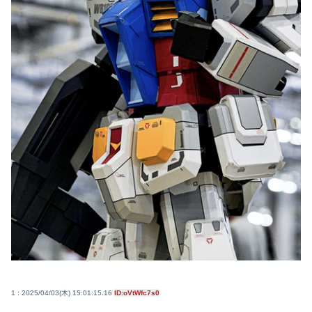
1 : 2025/04/03(木) 15:01:15.16
ID:oVtWfc7s0