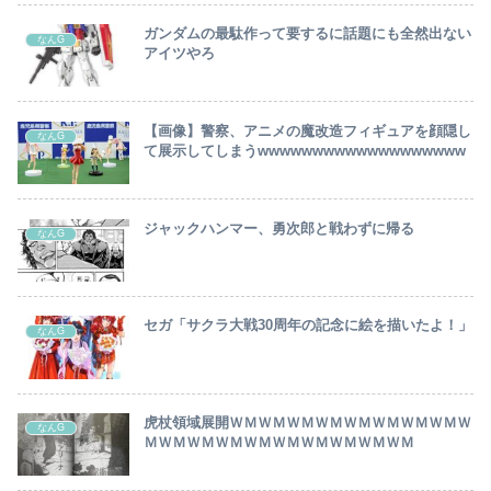
ガンダムの最駄作って要するに話題にも全然出ない
なんG
アイツやろ
【画像】警察、アニメの魔改造フィギュアを顔隠し
なんG
て展示してしまうwwwwwwwwwwwwwwwwwww
ジャックハンマー、勇次郎と戦わずに帰る
なんG
セガ「サクラ大戦30周年の記念に絵を描いたよ！」
なんG
虎杖領域展開ＷＭＷＭＷＭＷＭＷＭＷＭＷＭＷＭＷ
なんG
ＭＷＭＷＭＷＭＷＭＷＭＷＭＷＭＷＭＷＭ