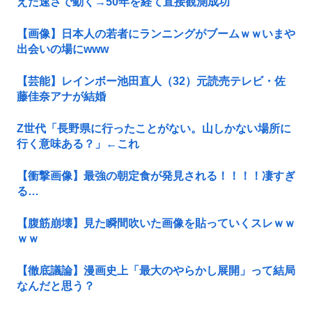
えた速さで動く→50年を経て直接観測成功
【画像】日本人の若者にランニングがブームｗｗいまや
出会いの場にwww
【芸能】レインボー池田直人（32）元読売テレビ・佐
藤佳奈アナが結婚
Z世代「長野県に行ったことがない。山しかない場所に
行く意味ある？」←これ
【衝撃画像】最強の朝定食が発見される！！！！凄すぎ
る…
【腹筋崩壊】見た瞬間吹いた画像を貼っていくスレｗｗ
ｗｗ
【徹底議論】漫画史上「最大のやらかし展開」って結局
なんだと思う？