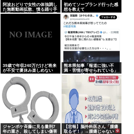
阿波おどりで女性の体強調し
初めてソープランド行った感
た無断動画拡散、憤る踊り手
想を教えて
「悲しいし気持ち悪い」…悪
質なケースは警察への相談検
討
39歳で年収240万だけど将来
熊本県知事「報道に強い不
が不安で夏休み楽しめない
満・苦情が寄せられている」
→TBSの報道特集がまさにそ
れな件
ジャンポケ斉藤に見る量刑7
【悲報】脳外科医さん「腫瘍
年の重さ、殺してしまい傷害
取るぞ！」→腫瘍じゃない