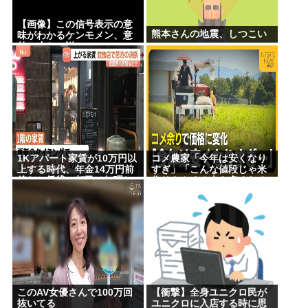
【画像】この信号表示の意
熊本さんの地震、しつこい
味がわかるケンモメン、意
外と少ない説
1Kアパート家賃が10万円以
コメ農家「今年は安くなり
上する時代、年金14万円前
すぎ」「こんな値段じゃ米
後だと賃貸の都民は無理じ
作りをやめる人も多くなる
ゃね？ 運転免許もなく移住
んじゃないかな?」
も無理じゃね？
このAV女優さんで100万回
【衝撃】全身ユニクロ民が
抜いてる
ユニクロに入店する時に思