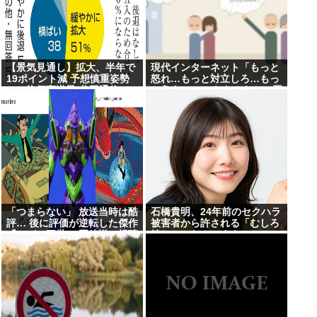
【景気見通し】拡大、半年で
現代インターネット「もっと
19ポイント減 予想慎重姿勢
怒れ…もっと対立しろ…もっ
に、物価高逆風-共同通信11
と争え…」 これなんらかの悪
社アンケ
魔を召喚しようとしてるだろ
「つまらない」 放送当時は酷
石橋貴明、24年前のセクハラ
評… 後に評価が逆転した傑作
被害者から許される「むしろ
『ルパン三世』 再放送で視聴
嬉しかったんですよ」
率30%超え 誰もが知る名作に