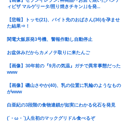
【画像】セブンイレブン､神商品｢｢お店で焼いたハンデ
ィピザ マルゲリータ/照り焼きチキン｣｣を発...
【悲報】トッモ(21)、バイト先のおばさん(36)を孕ませ
た結果⇒！
関電大飯原発3号機、警報作動し自動停止
お盆休みだからカメノテ取りに来たんご
【画像】30年前の『9月の気温』ガチで異常事態だった
www
【画像】磯山さやか(40)、乳の位置に乳輪のようなもの
がwww
白亜紀の3段階の食物連鎖が如実にわかる化石を発見
(´・ω・`)人生初のマックグリドル食べるぞ