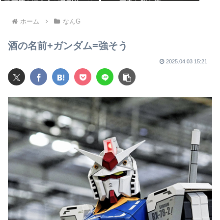
致死罪を狙う方が量刑的には
×2→正常な脳を摘
軽いと話題
出・・・・・・・・・
ホーム
なんG
酒の名前+ガンダム=強そう
2025.04.03 15:21