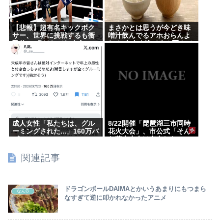
【悲報】超有名キックボク
まさかとは思うが今どき味
サー、世界に挑戦するも衝
噌汁飲んでるアホおらんよ
撃的KO負けしてしまう…
ね？ 今すぐ捨てろ！死んで
も知らんぞ！⚰
成人女性「私たちは、グル
8/22開催「琵琶湖三市同時
ーミングされた...」160万バ
花火大会」、市公式「そん
ズwww
な花火大会は存在しない」
→ SNS阿鼻叫喚
関連記事
ドラゴンボールDAIMAとかいうあまりにもつまら
なんG
なすぎて逆に叩かれなかったアニメ