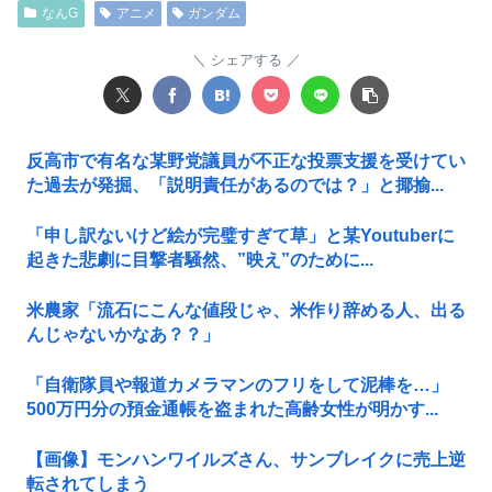
なんG
アニメ
ガンダム
シェアする
反高市で有名な某野党議員が不正な投票支援を受けてい
た過去が発掘、「説明責任があるのでは？」と揶揄...
「申し訳ないけど絵が完璧すぎて草」と某Youtuberに
起きた悲劇に目撃者騒然、”映え”のために...
米農家「流石にこんな値段じゃ、米作り辞める人、出る
んじゃないかなあ？？」
「自衛隊員や報道カメラマンのフリをして泥棒を…」
500万円分の預金通帳を盗まれた高齢女性が明かす...
【画像】モンハンワイルズさん、サンブレイクに売上逆
転されてしまう