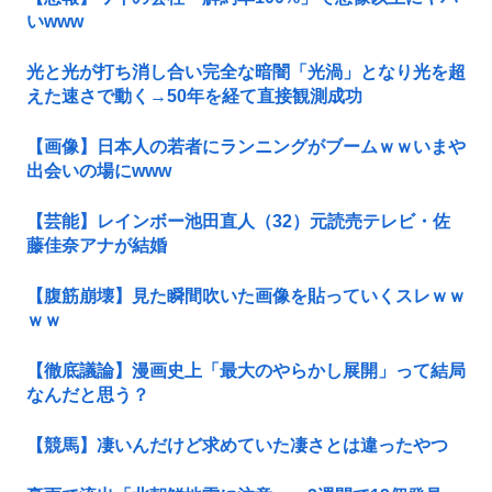
いwww
光と光が打ち消し合い完全な暗闇「光渦」となり光を超
えた速さで動く→50年を経て直接観測成功
【画像】日本人の若者にランニングがブームｗｗいまや
出会いの場にwww
【芸能】レインボー池田直人（32）元読売テレビ・佐
藤佳奈アナが結婚
【腹筋崩壊】見た瞬間吹いた画像を貼っていくスレｗｗ
ｗｗ
【徹底議論】漫画史上「最大のやらかし展開」って結局
なんだと思う？
【競馬】凄いんだけど求めていた凄さとは違ったやつ