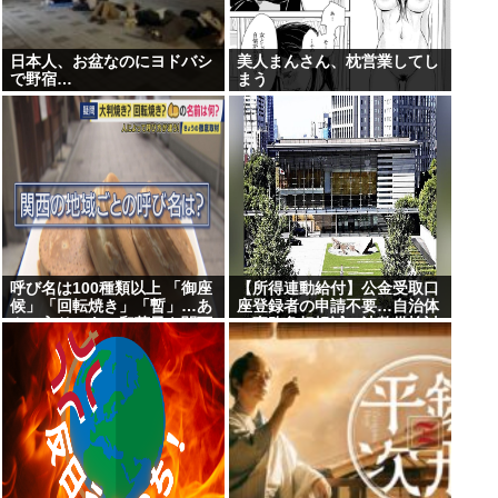
日本人、お盆なのにヨドバシ
美人まんさん、枕営業してし
で野宿…
まう
呼び名は100種類以上 「御座
【所得連動給付】公金受取口
候」「回転焼き」「暫」…あ
座登録者の申請不要…自治体
んこ入りのあの和菓子を関西
の事務負担軽減へ法整備検討
では何と呼ぶ？ 姫路では「御
座候」米原では「暫」 関西圏
を離れると「大判焼き」に
“境界線”を調査