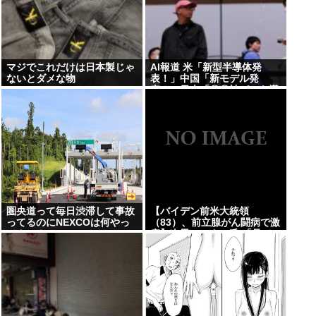
マジでこれだけは日本製じゃ
AI報道 米「新型半導体発
ないとダメな物
表！」中国「新モデル発
表！」日本「〇〇社がAIを導
入した模様！AIを導入しまし
た！」 これ
圏央道って毎日渋滞して事故
【バイデン前米大統領
ってるのにNEXCOは何やっ
（83）、前立腺がん闘病で激
てんの？
痛】次男ハンター氏 「見てい
てとてもつらい」