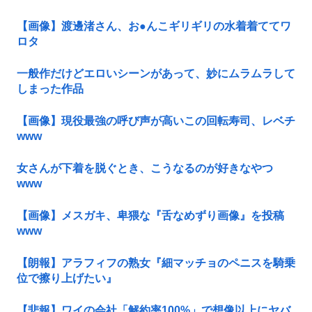
【画像】渡邊渚さん、お●んこギリギリの水着着ててワ
ロタ
一般作だけどエロいシーンがあって、妙にムラムラして
しまった作品
【画像】現役最強の呼び声が高いこの回転寿司、レベチ
www
女さんが下着を脱ぐとき、こうなるのが好きなやつ
www
【画像】メスガキ、卑猥な『舌なめずり画像』を投稿
www
【朗報】アラフィフの熟女『細マッチョのペニスを騎乗
位で擦り上げたい』
【悲報】ワイの会社「解約率100%」で想像以上にヤバ