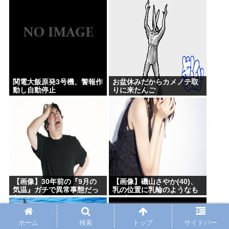
きチキン｣｣を発売
関電大飯原発3号機、警報作
お盆休みだからカメノテ取
動し自動停止
りに来たんご
【画像】30年前の『9月の
【画像】磯山さやか(40)、
気温』ガチで異常事態だっ
乳の位置に乳輪のようなも
たwww
のがwww
ホーム
検索
トップ
サイドバー