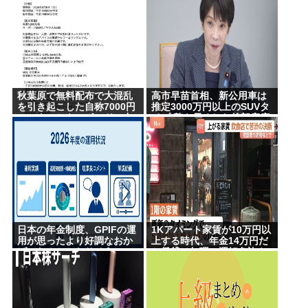
秋葉原で無料配布で大混乱
高市早苗首相、新公用車は
を引き起こした自称7000円
推定3000万円以上のSUVタ
のマウスとキーボード、中
イプ 贅を尽くした後部座席
華サイトで1500円で売られ
でたばこを吸うのが至福の
るゴミだったwww
時間か どんどん延びる乗車
時間
日本の年金制度、GPIFの運
1Kアパート家賃が10万円以
用が思ったより好調なおか
上する時代、年金14万円だ
げでなんとかなりそう
と賃貸は無理、運転免許も
なく移住も困難