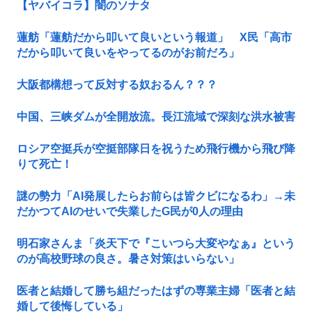
【ヤバイコラ】闇のソナタ
蓮舫「蓮舫だから叩いて良いという報道」 X民「高市
だから叩いて良いをやってるのがお前だろ」
大阪都構想って反対する奴おるん？？？
中国、三峡ダムが全開放流。長江流域で深刻な洪水被害
ロシア空挺兵が空挺部隊日を祝うため飛行機から飛び降
りて死亡！
謎の勢力「AI発展したらお前らは皆クビになるわ」→未
だかつてAIのせいで失業したG民が0人の理由
明石家さんま「炎天下で『こいつら大変やなぁ』という
のが高校野球の良さ。暑さ対策はいらない」
医者と結婚して勝ち組だったはずの専業主婦「医者と結
婚して後悔している」