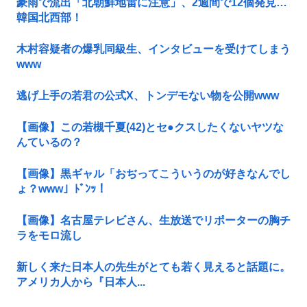
豪雨で流出「北朝鮮地雷に注意」、2週間で12個発見…
韓国北西部！
木村容疑者の爆乳同級生、インタビューを受けてしまう
www
逃げ上手の若君の公式X、トンデモない物を公開www
【画像】この若槻千夏(42)とセ●クスしたくないヤツな
んているの？
【画像】黒ギャル「おぢってこういうのが好きなんでし
ょ？www」ﾄﾞﾝｯ！
【画像】名古屋テレビさん、生放送でリポーターの胸チ
ラをモロ流し
新しく来た日本人の先生がとても若く見えると話題に。
アメリカ人から『日本人...