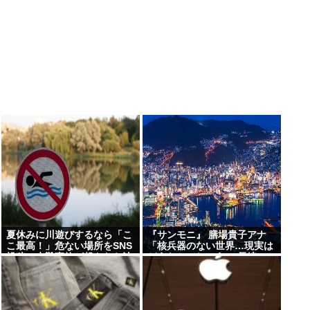
夏休みに川遊びするなら「こ
『サンモニ』 膳場貴子アナ
こ最高！」危ない場所をSNS
「核兵器のない世界…現実は
投稿、水難事故が起きたら法
どうなのでしょう」 長崎への
的責任を問われる？ 福岡県八
原爆投下から81年の日に
女市の星野川