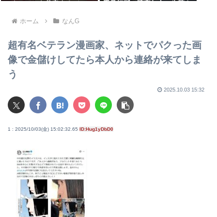
ックシーンを代表するバン
手足切断、障害年金一生貰え
ド】1位に
ないと知り泣く
ホーム
なんG
超有名ベテラン漫画家、ネットでパクった画
像で金儲けしてたら本人から連絡が来てしま
う
2025.10.03 15:32
1 : 2025/10/03(金) 15:02:32.65
ID:Hug1yDbD0