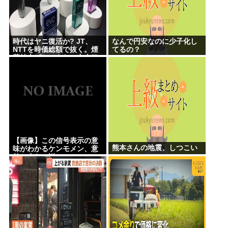
時代はヤニ復活か? JT、
なんで円安なのに少子化し
NTTを時価総額で抜く。煙
てるの？
草値上げしてもヤニ中人口
へらずに加熱式煙草のシュ
アのびる
【画像】この信号表示の意
熊本さんの地震、しつこい
味がわかるケンモメン、意
外と少ない説