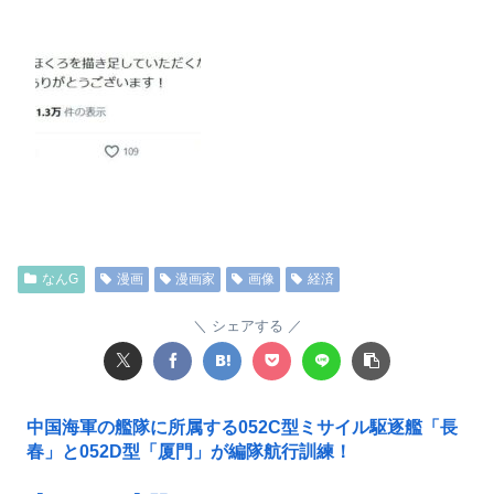
なんG
漫画
漫画家
画像
経済
シェアする
中国海軍の艦隊に所属する052C型ミサイル駆逐艦「長
春」と052D型「厦門」が編隊航行訓練！