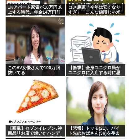
1Kアパート家賃が10万円以
コメ農家「今年は安くなり
上する時代、年金14万円前
すぎ」「こんな値段じゃ米
後だと賃貸の都民は無理じ
作りをやめる人も多くなる
ゃね？ 運転免許もなく移住
んじゃないかな?」
も無理じゃね？
このAV女優さんで100万回
【衝撃】全身ユニクロ民が
抜いてる
ユニクロに入店する時に思
ってる事・・・・・
【画像】セブンイレブン､神
【悲報】トッモ(21)、バイ
商品｢｢お店で焼いたハンデ
ト先のおばさん(36)を孕ま
ィピザ マルゲリータ/照り焼
せた結果⇒！