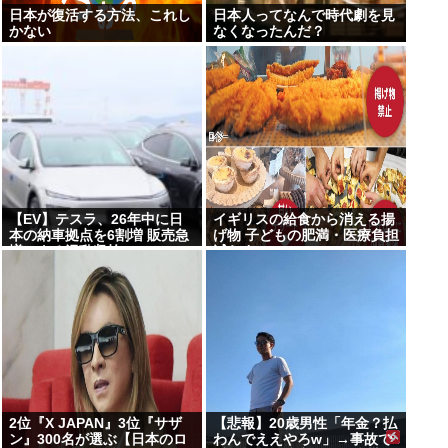
日本が復活する方法、これし
日本人ってなんで時代劇を見
かない
なくなったんだ？
【EV】テスラ、26年中に日
イギリスの給食から消える揚
本の納車拠点を6割増 販売急
げ物 子どもの肥満・医療負担
増による混乱収拾へ
減らす
2位『X JAPAN』3位『サザ
【悲報】20歳男性「年金？払
ン』300名が選ぶ【日本のロ
わんでええやろw」→事故で