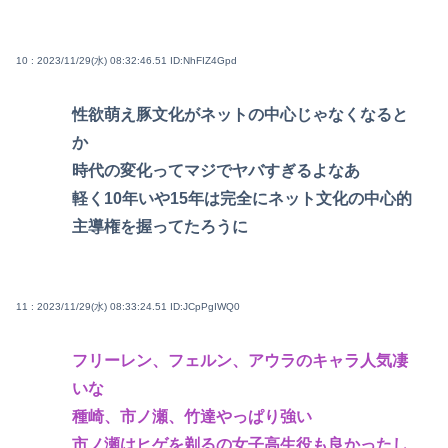
10 : 2023/11/29(水) 08:32:46.51
ID:NhFIZ4Gpd
性欲萌え豚文化がネットの中心じゃなくなると
か
時代の変化ってマジでヤバすぎるよなあ
軽く10年いや15年は完全にネット文化の中心的
主導権を握ってたろうに
11 : 2023/11/29(水) 08:33:24.51
ID:JCpPgIWQ0
フリーレン、フェルン、アウラのキャラ人気凄
いな
種崎、市ノ瀬、竹達やっぱり強い
市ノ瀬はヒゲを剃るの女子高生役も良かったし