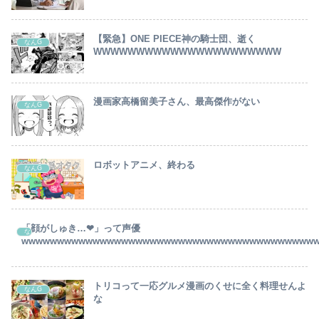
【緊急】ONE PIECE神の騎士団、逝く
なんG
WWWWWWWWWWWWWWWWWWWWWW
漫画家高橋留美子さん、最高傑作がない
なんG
ロボットアニメ、終わる
なんG
「顔がしゅき…❤」って声優
なんG
wwwwwwwwwwwwwwwwwwwwwwwwwwwwwwwwwwwwwwwww
トリコって一応グルメ漫画のくせに全く料理せんよ
なんG
な