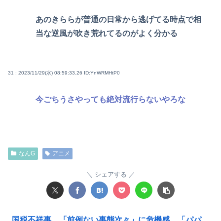
あのきららが普通の日常から逃げてる時点で相
当な逆風が吹き荒れてるのがよく分かる
31 : 2023/11/29(水) 08:59:33.26
ID:YnWRMHtP0
今ごちうさやっても絶対流行らないやろな
なんG
アニメ
シェアする
国税不祥事、「前例ない事態次々」に危機感 「パパ