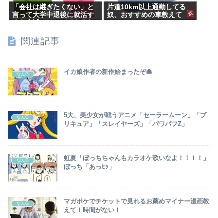
「会社は継ぎたくない」と
片道10km以上通勤してる
言って大学中退後に就活す
奴、おすすめの車教えて
るも全滅。アルバイトすら
受からない元彼
関連記事
イカ娘作者の新作始まったぞ🐙
なんG
5大、美少女が戦うアニメ「セーラームーン」「プ
なんG
リキュア」「スレイヤーズ」「パワパフZ」
虹夏「ぼっちちゃんもカラオケ歌いなよ！！！！」
なんG
ぼっち「あっﾋｯ」
マガポケでチケットで見れるお薦めマイナー漫画教
なんG
えて！時間がない！