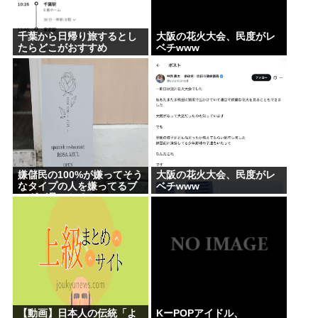
千葉から日帰り旅するとし
大阪の花火大会、民度がレ
たらどこがおすすめ
ベチwww
嫌儲民の100%が嫌ってそう
大阪の花火大会、民度がレ
なタイプの人を嫌ってるブ
ベチwww
ログが見つかる
【動画】日本人の伝統「よ
KーPOPアイドル、