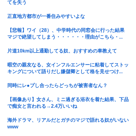
てを失う
正直地方都市が一番住みやすいよな
【悲報】ワイ（28）、中学時代の同窓会に行った結果
マジで絶望してしまう・・・・・・理由がこちら・...
片道10km以上通勤してる奴、おすすめの車教えて
暇空の親友なる、女インフルエンサーに粘着してストッ
キングについて語りだし嫌儲卿として格を見せつけ...
同時にレ●プし合ったらどっちが被害者なん？
【画像あり】女さん、ミニ過ぎる浴衣を着た結果、下品
で痴女と言われる→2.4万いいね
海外ドラマ、リアルだとガチのマジで語れる奴がいない
www