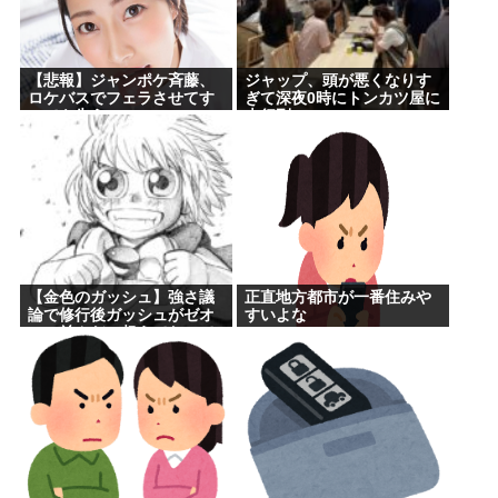
【悲報】ジャンポケ斉藤、
ジャップ、頭が悪くなりす
ロケバスでフェラさせてす
ぎて深夜0時にトンカツ屋に
べてを失う
大行列…
【金色のガッシュ】強さ議
正直地方都市が一番住みや
論で修行後ガッシュがゼオ
すいよな
ンに並んだ、超えてたって
意見に納得いかないんだけ
ど