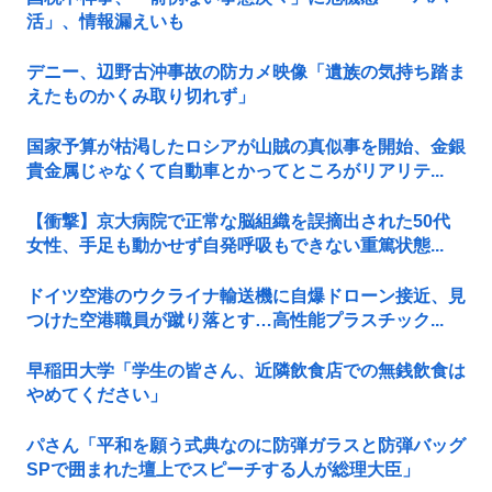
活」、情報漏えいも
デニー、辺野古沖事故の防カメ映像「遺族の気持ち踏ま
えたものかくみ取り切れず」
国家予算が枯渇したロシアが山賊の真似事を開始、金銀
貴金属じゃなくて自動車とかってところがリアリテ...
【衝撃】京大病院で正常な脳組織を誤摘出された50代
女性、手足も動かせず自発呼吸もできない重篤状態...
ドイツ空港のウクライナ輸送機に自爆ドローン接近、見
つけた空港職員が蹴り落とす…高性能プラスチック...
早稲田大学「学生の皆さん、近隣飲食店での無銭飲食は
やめてください」
パさん「平和を願う式典なのに防弾ガラスと防弾バッグ
SPで囲まれた壇上でスピーチする人が総理大臣」