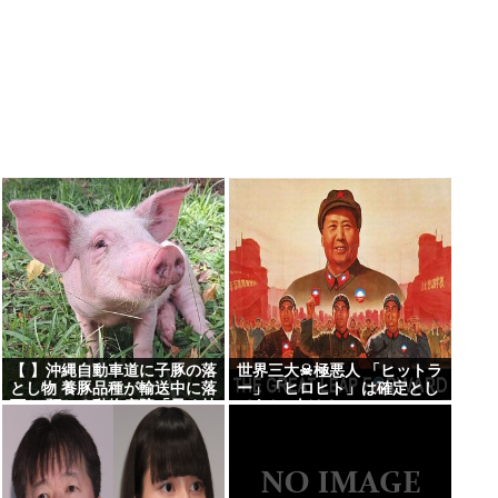
【 】沖縄自動車道に子豚の落
世界三大☠極悪人 「ヒットラ
とし物 養豚品種が輸送中に落
ー」「ヒロヒト」は確定とし
下か 預かる動物病院「早く持
てあと1人は？
ち主見つかって」