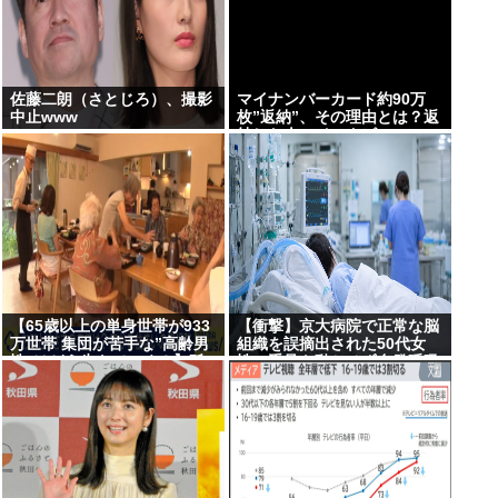
佐藤二朗（さとじろ）、撮影
マイナンバーカード約90万
中止www
枚”返納”、その理由とは？返
納した人にインタビュー
【65歳以上の単身世帯が933
【衝撃】京大病院で正常な脳
万世帯 集団が苦手な”高齢男
組織を誤摘出された50代女
性”はどう生きていく？】孤
性、手足も動かせず自発呼吸
独死のリスクも…専門家 「8
もできない重篤状態に…「意
日以上見つからないのも圧倒
識はある」
的に男性」