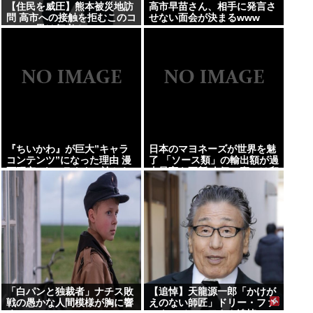
【住民を威圧】熊本被災地訪
高市早苗さん、相手に発言さ
問 高市への接触を拒むこのコ
せない面会が決まるwww
ワモテ男は何者？
『ちいかわ』が巨大”キャラ
日本のマヨネーズが世界を魅
コンテンツ”になった理由 漫
了 「ソース類」の輸出額が過
画研究&キャラクター論から
去最高を更新 人気の裏には卵
紐解く
黄のコク アメリカでは”日本
風”が誕生
「白パンと独裁者」ナチス敗
【追悼】天龍源一郎「かけが
戦の愚かな人間模様が胸に響
えのない師匠」ドリー・ファ