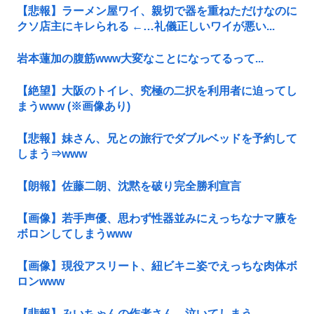
【悲報】ラーメン屋ワイ、親切で器を重ねただけなのに
クソ店主にキレられる ←…礼儀正しいワイが悪い...
岩本蓮加の腹筋www大変なことになってるって...
【絶望】大阪のトイレ、究極の二択を利用者に迫ってし
まうwww (※画像あり)
【悲報】妹さん、兄との旅行でダブルベッドを予約して
しまう⇒www
【朗報】佐藤二朗、沈黙を破り完全勝利宣言
【画像】若手声優、思わず性器並みにえっちなナマ腋を
ボロンしてしまうwww
【画像】現役アスリート、紐ビキニ姿でえっちな肉体ボ
ロンwww
【悲報】みいちゃんの作者さん、泣いてしまう