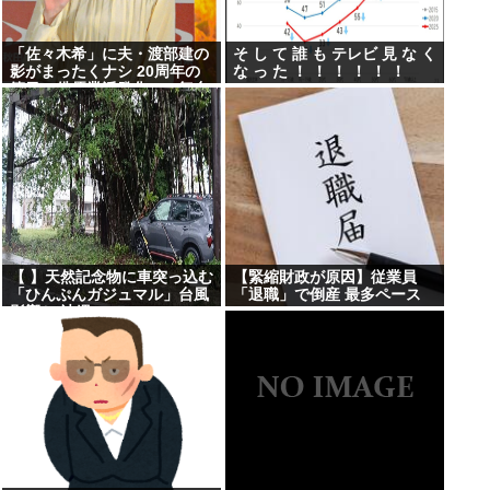
「佐々木希」に夫・渡部建の
そ し て 誰 も テレビ 見 な く
影がまったくナシ 20周年の
な っ た ！ ！ ！ ！ ！ ！
節目に俳優業活発化への舞台
裏
【 】天然記念物に車突っ込む
【緊縮財政が原因】従業員
「ひんぷんガジュマル」台風
「退職」で倒産 最多ペース
影響か 沖縄