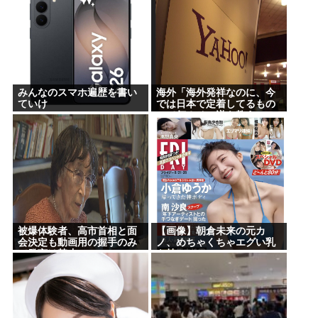
みんなのスマホ遍歴を書い
海外「海外発祥なのに、今
ていけ
では日本で定着してるもの
って何？その逆も教え
て！」（海外の反応）
被爆体験者、高市首相と面
【画像】朝倉未来の元カ
会決定も動画用の握手のみ
ノ、めちゃくちゃエグい乳
で発言は禁止www
を持つ