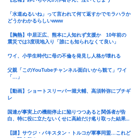
「水道ぬるいね」って言われて何て返すかでモラハラか
どうかわかるらしいwww
【胸熱】中居正広、熊本に人知れず支援か 10年前の
震災では3度現地入り「誰にも知られなくて良い」
ワイ、小学生時代に母の不倫を発見し人格が壊れる
父親「このYouTubeチャンネル面白いから観て」ワイ
「…」
【動画】ショートスリーパー堀大輔、高須幹弥にブチギ
レ
国連が事実上の機能停止に陥りつつあると関係者が告
白、特に役に立たないくせに高給だけ毟り取った結果...
【謎】サウジ・パキスタン・トルコが軍事同盟…これど