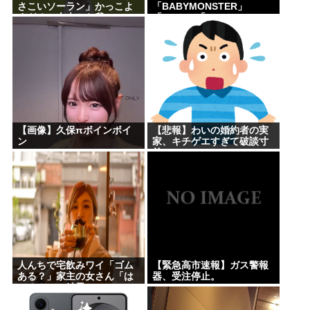
さこいソーラン」かっこよ
「BABYMONSTER」
すぎる。古来から我々の
「ILLIT」「RESCENE」の
DNAに刻まれた踊り
三国志時代に突入！
【画像】久保πボインボイ
【悲報】わいの婚約者の実
ン
家、キチゲエすぎて破談寸
前
人んちで宅飲みワイ「ゴム
【緊急高市速報】ガス警報
ある？」家主の女さん「は
器、受注停止。
ぁ？！」⇒結果www