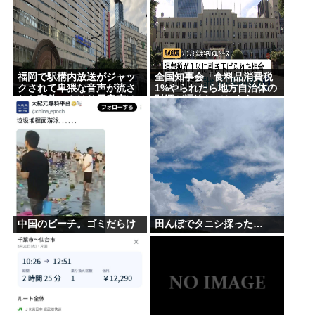
福岡で駅構内放送がジャッ
全国知事会「食料品消費税
クされて卑猥な音声が流さ
1%やられたら地方自治体の
れた事件、やはり元音声は
財源が逼迫してしまう 」…
動ありの動画だった
この流れ地方税増税するし
かないよ、もう
中国のビーチ。ゴミだらけ
田んぼでタニシ採った…