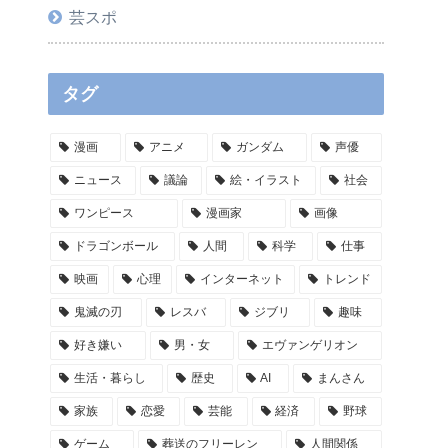
芸スポ
タグ
漫画
アニメ
ガンダム
声優
ニュース
議論
絵・イラスト
社会
ワンピース
漫画家
画像
ドラゴンボール
人間
科学
仕事
映画
心理
インターネット
トレンド
鬼滅の刃
レスバ
ジブリ
趣味
好き嫌い
男・女
エヴァンゲリオン
生活・暮らし
歴史
AI
まんさん
家族
恋愛
芸能
経済
野球
ゲーム
葬送のフリーレン
人間関係