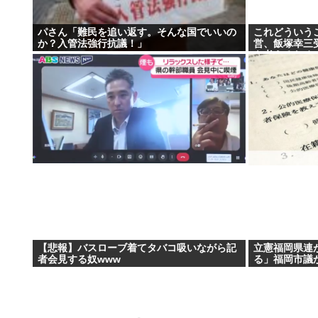
パさん「難民を追い返す。そんな国でいいの
これどういう
か？入管法強行抗議！」
営、飯塚幸三
を考えるために
んでた模様…
【悲報】バスローブ着てタバコ吸いながら記
立憲福岡県連
者会見する奴www
る」福岡市議