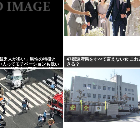
「貧乏人が多い」男性の特徴と
47都道府県をすべて言えない女 これ
い人ってモチベーションも低い
きる？
」 | 貧乏人は頭悪い人が多い