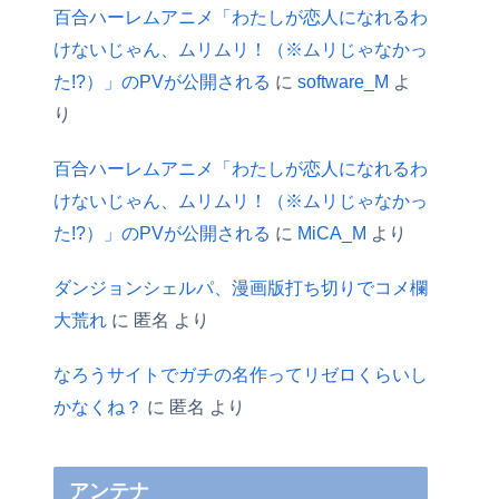
百合ハーレムアニメ「わたしが恋人になれるわ
けないじゃん、ムリムリ！（※ムリじゃなかっ
た!?）」のPVが公開される
に
software_M
よ
り
百合ハーレムアニメ「わたしが恋人になれるわ
けないじゃん、ムリムリ！（※ムリじゃなかっ
た!?）」のPVが公開される
に
MiCA_M
より
ダンジョンシェルパ、漫画版打ち切りでコメ欄
大荒れ
に
匿名
より
なろうサイトでガチの名作ってリゼロくらいし
かなくね？
に
匿名
より
アンテナ