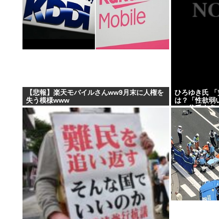
【悲報】楽天モバイルさんww9月末に人権を
ひろゆき氏 
失う模様www
は？「性欲弱
ので貧乏人多い