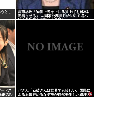
おうとし
高市総理「物価上昇を上回る賃上げを日本に
定着させる」 →国家公務員月給3.51％増へ
地方公務員も追随する見通し
ピードス
パさん「石破さんは世界でも珍しい、国民に
異例の起
よる石破辞めるなデモが自然発生した総理大
臣です」