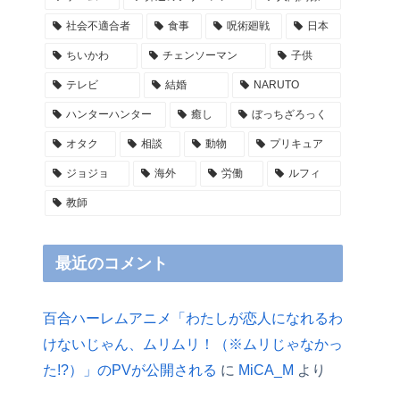
社会不適合者
食事
呪術廻戦
日本
ちいかわ
チェンソーマン
子供
テレビ
結婚
NARUTO
ハンターハンター
癒し
ぼっちざろっく
オタク
相談
動物
プリキュア
ジョジョ
海外
労働
ルフィ
教師
最近のコメント
百合ハーレムアニメ「わたしが恋人になれるわ
けないじゃん、ムリムリ！（※ムリじゃなかっ
た!?）」のPVが公開される
に
MiCA_M
より