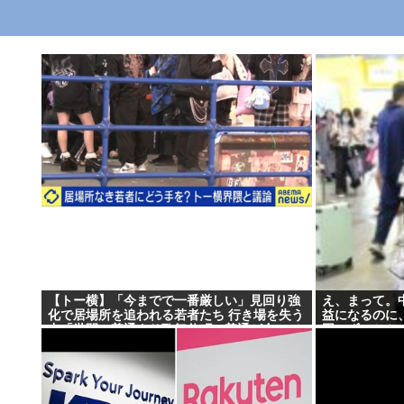
【トー横】「今までで一番厳しい」見回り強
え、まって。
化で居場所を追われる若者たち 行き場を失う
益になるのに
中「世間の普通より歌舞伎町の普通が合って
国にずっとケ
いる」と心の叫びも