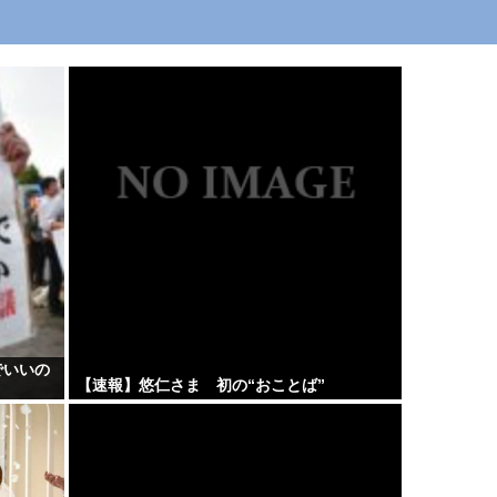
でいいの
【速報】悠仁さま 初の“おことば”