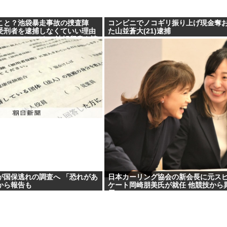
こと？池袋暴走事故の捜査陣
コンビニでノコギリ振り上げ現金奪
受刑者を逮捕しなくていい理由
た山並蒼大(21)逮捕
1000ページもの法解釈書を読
自民議員からも圧力
が国保逃れの調査へ 「恐れがあ
日本カーリング協会の新会長に元ス
から報告も
ケート岡崎朋美氏が就任 他競技から
用