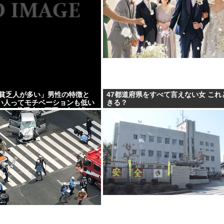
「貧乏人が多い」男性の特徴と
47都道府県をすべて言えない女 これ
い人ってモチベーションも低い
きる？
」 | 貧乏人は頭悪い人が多い