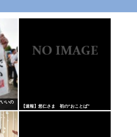
でいいの
【速報】悠仁さま 初の“おことば”