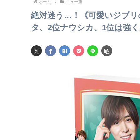
ホーム
ニュー速
絶対迷う…！《可愛いジブリの
タ、2位ナウシカ、1位は強