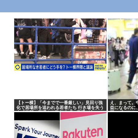
【トー横】「今までで一番厳しい」見回り強
え、まって。
化で居場所を追われる若者たち 行き場を失う
益になるのに
中「世間の普通より歌舞伎町の普通が合って
国にずっとケ
いる」と心の叫びも