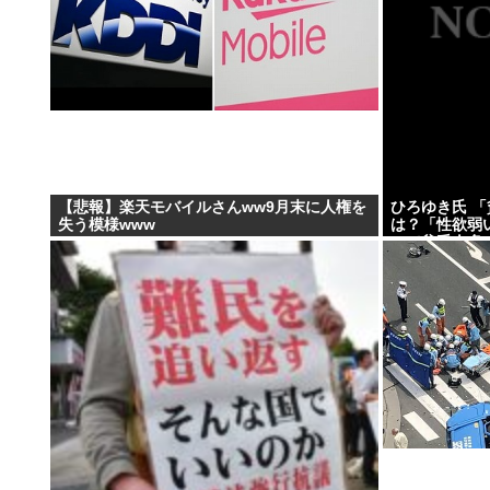
【悲報】楽天モバイルさんww9月末に人権を
ひろゆき氏 
失う模様www
は？「性欲弱
ので貧乏人多い