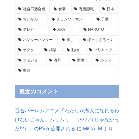
社会不適合者
食事
呪術廻戦
日本
ちいかわ
チェンソーマン
子供
テレビ
結婚
NARUTO
ハンターハンター
癒し
ぼっちざろっく
オタク
相談
動物
プリキュア
ジョジョ
海外
労働
ルフィ
教師
最近のコメント
百合ハーレムアニメ「わたしが恋人になれるわ
けないじゃん、ムリムリ！（※ムリじゃなかっ
た!?）」のPVが公開される
に
MiCA_M
より