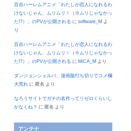
百合ハーレムアニメ「わたしが恋人になれるわ
けないじゃん、ムリムリ！（※ムリじゃなかっ
た!?）」のPVが公開される
に
software_M
よ
り
百合ハーレムアニメ「わたしが恋人になれるわ
けないじゃん、ムリムリ！（※ムリじゃなかっ
た!?）」のPVが公開される
に
MiCA_M
より
ダンジョンシェルパ、漫画版打ち切りでコメ欄
大荒れ
に
匿名
より
なろうサイトでガチの名作ってリゼロくらいし
かなくね？
に
匿名
より
アンテナ