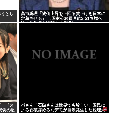
おうとし
高市総理「物価上昇を上回る賃上げを日本に
定着させる」 →国家公務員月給3.51％増へ
地方公務員も追随する見通し
ピードス
パさん「石破さんは世界でも珍しい、国民に
異例の起
よる石破辞めるなデモが自然発生した総理大
臣です」