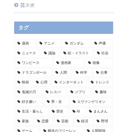
芸スポ
タグ
漫画
アニメ
ガンダム
声優
ニュース
議論
絵・イラスト
社会
ワンピース
漫画家
画像
ドラゴンボール
人間
科学
仕事
映画
心理
インターネット
トレンド
鬼滅の刃
レスバ
ジブリ
趣味
好き嫌い
男・女
エヴァンゲリオン
生活・暮らし
歴史
AI
まんさん
家族
恋愛
芸能
経済
野球
ゲーム
葬送のフリーレン
人間関係