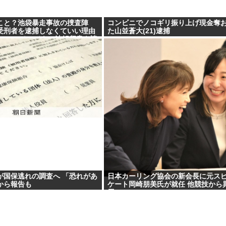
こと？池袋暴走事故の捜査陣
コンビニでノコギリ振り上げ現金奪
受刑者を逮捕しなくていい理由
た山並蒼大(21)逮捕
1000ページもの法解釈書を読
自民議員からも圧力
が国保逃れの調査へ 「恐れがあ
日本カーリング協会の新会長に元ス
から報告も
ケート岡崎朋美氏が就任 他競技から
用