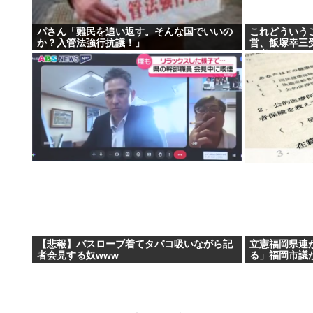
パさん「難民を追い返す。そんな国でいいの
これどういう
か？入管法強行抗議！」
営、飯塚幸三
を考えるために
んでた模様…
【悲報】バスローブ着てタバコ吸いながら記
立憲福岡県連
者会見する奴www
る」福岡市議