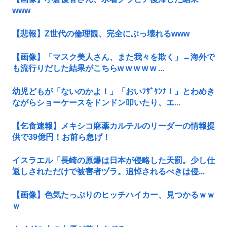
www
【悲報】Z世代の倫理観、完全にぶっ壊れるwww
【画像】「マスク美人さん、また我々を欺く」←海外で
も流行りだした結果がこちらw w w w w ...
幼児どもが「ないのかよ！」「おいﾌｻﾞｹﾝﾅ！」とわめき
ながらショーケースをドンドン叩いたり、エ...
【乞食速報】メキシコ麻薬カルテルのリーダーの情報提
供で39億円！お前ら急げ！
イスラエル「長崎の原爆は日本が侵略した天罰。少し仕
返しされただけで被害者ヅラ。追悼されるべきは侵...
【画像】色気たっぷりのヒッチハイカー、見つかるｗｗ
ｗ