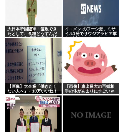
大日本帝国陸軍「侵攻でき
イエメン のフーシ派、ミサ
たとして、食糧どうすんだ
イル1発でサウジアラビア軍
よ」大本営「現地調達」陸
を全滅させてしまうww
軍「え？」
【画像】大企業「働きたく
【画像】東出昌大の再婚相
ない人へ」←10万いいね！
手の体があまりにすごいｗ
ｗｗ