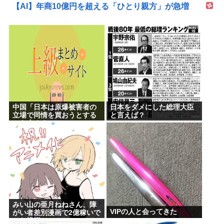
【AI】年商10億円を超える「ひとり親方」が急増
中国「日本は原爆被害者の
日本をダメにした総理大臣
立場で同情を買おうとする
と言えば？
のを止めろ」
みい山の亜月ねねさん、障
VIPの人と会ってきた
がい者差別漫画で2億稼いで
いた模様www