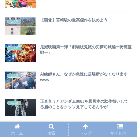
【画像】宮崎駿の最高傑作を決めよう
なんG
鬼滅映画第一弾「劇場版鬼滅の刃夢幻城編ー猗窩座
なんG
戦ー」
AI絵師さん、なぜか急速に居場所がなくなり出す
なんG
www
正直言うとガンダム0083を糞脚本の駄作扱いして
なんG
る層のことをクッソ見下してるんやが
ホーム
検索
トップ
サイドバー