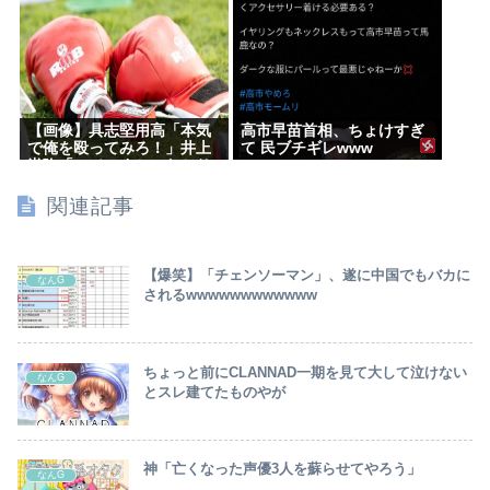
【画像】具志堅用高「本気
高市早苗首相、ちょけすぎ
で俺を殴ってみろ！」井上
て 民ブチギレwww
尚弥「マジっすか…わかり
ました…！！」⇒！
関連記事
【爆笑】「チェンソーマン」、遂に中国でもバカに
なんG
されるwwwwwwwwwwww
ちょっと前にCLANNAD一期を見て大して泣けない
なんG
とスレ建てたものやが
神「亡くなった声優3人を蘇らせてやろう」
なんG