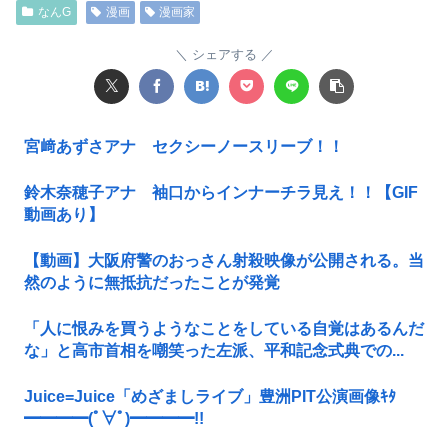
なんG
漫画
漫画家
シェアする
宮﨑あずさアナ セクシーノースリーブ！！
鈴木奈穂子アナ 袖口からインナーチラ見え！！【GIF
動画あり】
【動画】大阪府警のおっさん射殺映像が公開される。当
然のように無抵抗だったことが発覚
「人に恨みを買うようなことをしている自覚はあるんだ
な」と高市首相を嘲笑った左派、平和記念式典での...
Juice=Juice「めざましライブ」豊洲PIT公演画像ｷﾀ
━━━━(ﾟ∀ﾟ)━━━━!!