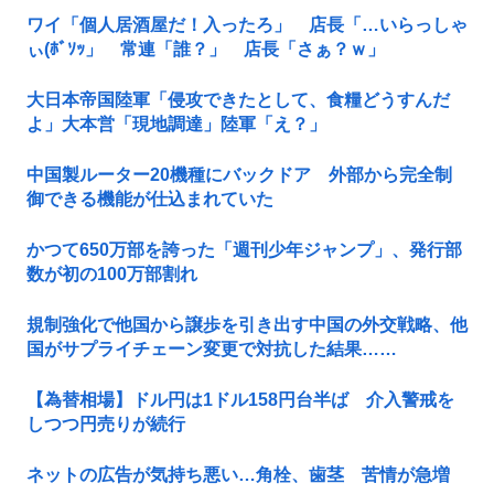
ワイ「個人居酒屋だ！入ったろ」 店長「…いらっしゃ
ぃ(ﾎﾞｿｯ」 常連「誰？」 店長「さぁ？ｗ」
大日本帝国陸軍「侵攻できたとして、食糧どうすんだ
よ」大本営「現地調達」陸軍「え？」
中国製ルーター20機種にバックドア 外部から完全制
御できる機能が仕込まれていた
かつて650万部を誇った「週刊少年ジャンプ」、発行部
数が初の100万部割れ
規制強化で他国から譲歩を引き出す中国の外交戦略、他
国がサプライチェーン変更で対抗した結果……
【為替相場】ドル円は1ドル158円台半ば 介入警戒を
しつつ円売りが続行
ネットの広告が気持ち悪い…角栓、歯茎 苦情が急増