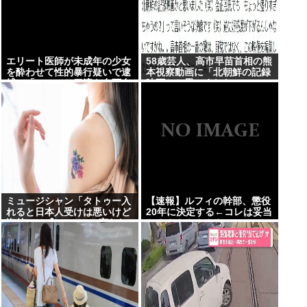
エリート医師が未成年の少女
58歳芸人、高市早苗首相の熊
を酔わせて性的暴行疑いで逮
本視察動画に「北朝鮮の記録
捕…「SNSで二刀流を自画自
映画かと思いました」
賛」の素顔
ミュージシャン「タトゥー入
【速報】ルフィの幹部、懲役
れると日本人受けは悪いけど
20年に決定する←コレは妥当
海外では『Cool!』と言われ
か？？？？？？？
る