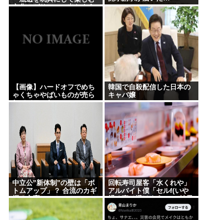
文化」がリアルに出たよう
な気持ち悪さがあるよな
【画像】ハードオフでめち
韓国で自殺配信した日本の
ゃくちゃやばいものが売ら
キャバ嬢
れててワロたwww
中立公”新体制”の壁は「ボ
回転寿司屋客「水くれや」
トムアップ」？ 合流のカギ
アルバイト僕「セルf(いや
握る立憲
揉め事は避けよう)」→結果
ｗｗ