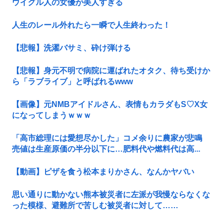
ウイグル人の女優が美人すぎる
人生のレール外れたら一瞬で人生終わった！
【悲報】洗濯バサミ、砕け弾ける
【悲報】身元不明で病院に運ばれたオタク、待ち受けか
ら「ラブライブ」と呼ばれるwww
【画像】元NMBアイドルさん、表情もカラダもS♡X女
になってしまうｗｗｗ
「高市総理には愛想尽かした」コメ余りに農家が悲鳴
売値は生産原価の半分以下に…肥料代や燃料代は高...
【動画】ピザを食う松本まりかさん、なんかヤバい
思い通りに動かない熊本被災者に左派が我慢ならなくな
った模様、避難所で苦しむ被災者に対して……