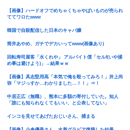
【画像】ハードオフでめちゃくちゃやばいものが売られ
ててワロたwww
韓国で自殺配信した日本のキャバ嬢
筒井あやめ、ガチでデカいってwww(画像あり)
回転寿司屋客「水くれや」 アルバイト僕「セルf(いや揉
め事は避けよう)」→結果ｗｗ
【画像】具志堅用高「本気で俺を殴ってみろ！」井上尚
弥「マジっすか…わかりました…！！」⇒！
中居正広（無職）、熊本に多額の寄付していた。知人
「誰にも知られなくてもいい、と公表してない」
インコを見せてあげたおじいさん、捕まる
【画像】小倉優香さん、水着グラビア復帰した結果