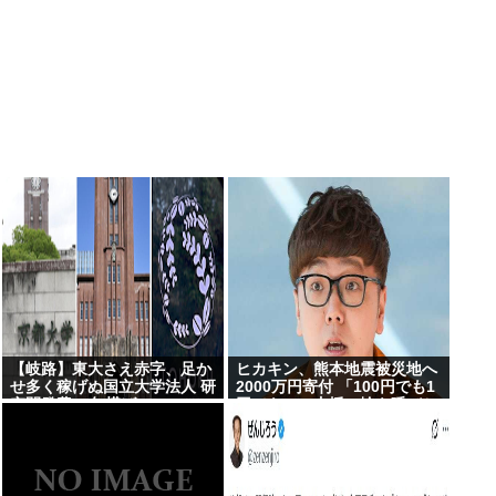
【岐路】東大さえ赤字、足か
ヒカキン、熊本地震被災地へ
せ多く稼げぬ国立大学法人 研
2000万円寄付 「100円でも1
究開発費20年横ばい
円でも…」支援の輪を呼びか
け