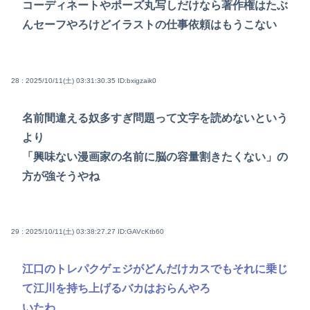
コーディネートやポーズ丸写しだけなら著作権はたぶ
んセーフやろけどイラストの仕事依頼はもうこない
28 : 2025/10/11(土) 03:31:30.35
ID:bxigzaik0
名前間違える奴多すぎ問題って文字を読めないという
より
「興味ない漫画家の名前に脳の容量割きたくない」の
方が強そうやね
29 : 2025/10/11(土) 03:38:27.27
ID:GAVcKtb60
江口のトレパクゲェジがどんだけカスでもそれに乗じ
て江川を持ち上げるバカはおらんやろ
いたわ