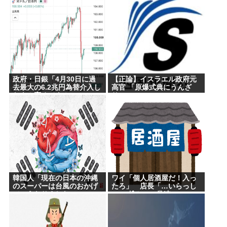
政府・日銀「4月30日に過
【正論】イスラエル政府元
去最大の6.2兆円為替介入し
高官 「原爆式典にうんざ
たよ！褒めてよ！」
り」
韓国人「現在の日本の沖縄
ワイ「個人居酒屋だ！入っ
のスーパーは台風のおかげ
たろ」 店長「…いらっし
でこうなりました」
ゃぃ(ﾎﾞｿｯ」 常連
「誰？」 店長「さぁ？
ｗ」