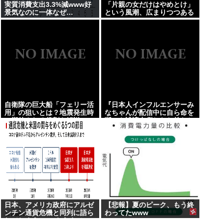
実質消費支出3.3%減www好
「片親の女だけはやめとけ」
景気なのに一体なぜ…
という風潮、広まりつつある
自衛隊の巨大船「フェリー活
『日本人インフルエンサーみ
用」の狙いとは？地震発生時
なちゃんが配信中に自ら命を
に期待される役割を解説
断つも誹謗中傷したお前たち
は哀しき獣な件』
日本、アメリカ政府にアルゼ
【悲報】夏のピーク、もう終
ンチン通貨危機と同列に語ら
わってたwww