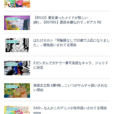
【BS12】最近雇ったメイドが怪しい
なんG
(終)→【BSTBS】悪役令嬢なので→ギアス R2
はたけカカシ「写輪眼なしで12歳で上忍になりまし
なんG
た」←雑魚扱いされてる理由
Zガンダムでガチで一番可哀想なキャラ、ジェリド
なんG
に決定
相楽左之助 6勝4敗←こいつがヤムチャ扱いされな
なんG
い理由
SAO←なんかこのアニメが名作扱いされてる理由
なんG
www