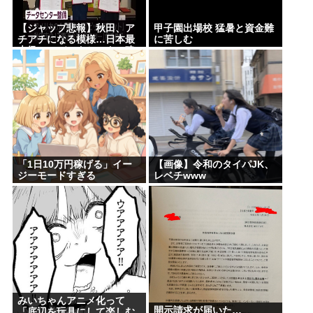
【ジャップ悲報】秋田、ア
甲子園出場校 猛暑と資金難
チアチになる模様…日本最
に苦しむ
大級のAIデータセンター建
設決定！整備費は2兆円！
「1日10万円稼げる」イー
【画像】令和のタイパJK、
ジーモードすぎる
レベチwww
みいちゃんアニメ化って
開示請求が届いた…
「底辺を玩具にして楽しむ