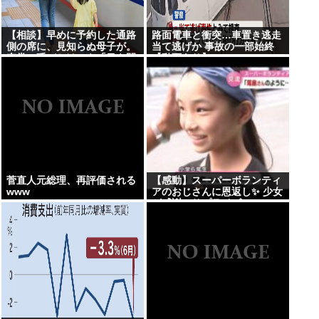
【相談】早めに予約した通路
路面電車と衝突…車置き逃走
側の席に、見知らぬ母子が。
当て逃げか 事故の一部始終
車掌の呼びかけにも「目を閉
【動画あり】
じて無視」して居座られまし
た。無理やり奪われた席は、
結局”やったもん勝ち”になっ
てしまうのでしょうか？
菅直人元総理、再評価される
【感動】スーパーボランティ
www
アのおじさんに恩返し✨ 少女
が感謝のサプライズ