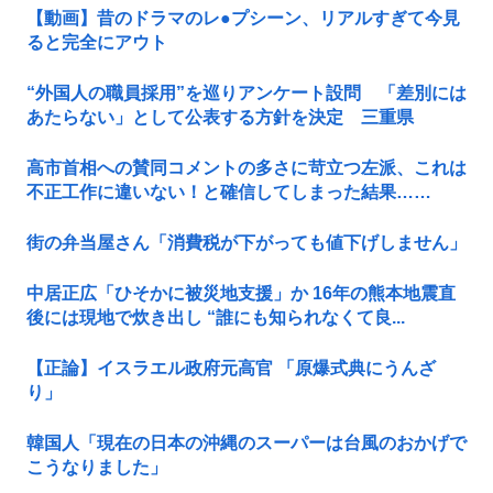
【動画】昔のドラマのレ●プシーン、リアルすぎて今見
ると完全にアウト
“外国人の職員採用”を巡りアンケート設問 「差別には
あたらない」として公表する方針を決定 三重県
高市首相への賛同コメントの多さに苛立つ左派、これは
不正工作に違いない！と確信してしまった結果……
街の弁当屋さん「消費税が下がっても値下げしません」
中居正広「ひそかに被災地支援」か 16年の熊本地震直
後には現地で炊き出し “誰にも知られなくて良...
【正論】イスラエル政府元高官 「原爆式典にうんざ
り」
韓国人「現在の日本の沖縄のスーパーは台風のおかげで
こうなりました」