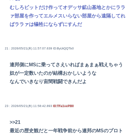
むしろビットだけ作ってオデッサ鉱山基地とかにララ
ァ部屋を作ってエルメスいらない部屋から遠隔してれ
ばララァは犠牲にならずにすんだ
21 : 2026/05/21(木) 11:57:07.639
ID:ByUtQQTb0
連邦側にMSに乗ってさえいればまぁまぁ戦えちゃう
奴が一定数いたのが結構おかしいような
なんでいきなり宙間戦闘できんだよ
23 : 2026/05/21(木) 11:58:42.893
ID:TFa1vePB0
>>21
最近の歴史観だと一年戦争前から連邦のMSのプロト