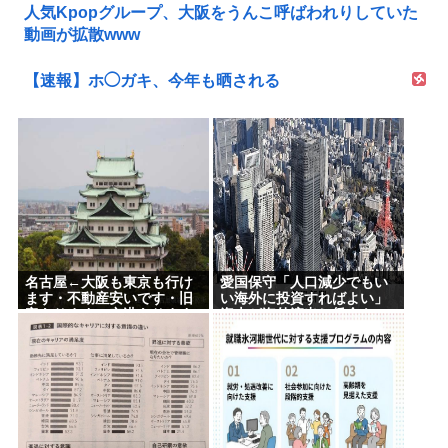
人気Kpopグループ、大阪をうんこ呼ばわれりしていた
動画が拡散www
【速報】ホ◯ガキ、今年も晒される
名古屋←大阪も東京も行け
愛国保守「人口減少でもい
ます・不動産安いです・旧
い海外に投資すればよい」
帝あります・空港あります
資本が海外流出し賃金も
不人気な理由
GDPも上がらず海外が成長