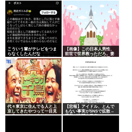
こういう輩がテレビをつま
【画像】この日本人男性、
らなくしたんだな
前世で世界救っただろ。妻
のウクライナ女性が可愛す
ぎる件
代々東京に住んでる人と上
【悲報】アイドル、とんで
京してきたやつって一目見
もない事実がSNSで拡散→
て分かるよね。あれなん
運営が声明を発表www
で？