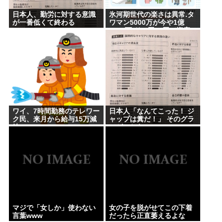
日本人、勤労に対する意識
氷河期世代の楽さは異常.タ
が一番低くて終わる
ワマン5000万が今や1億
5000万.ドル円80円で資産
形成.マジで楽な世代だった
な
ワイ、7時間勤務のテレワー
日本人「なんてこった！ ジ
ク民、来月から給与15万減
ャップは糞だ！」 そのグラ
給
フがこちら。
マジで「女しか」使わない
女の子を脱がせてこの下着
言葉www
だったら正直萎えるよな