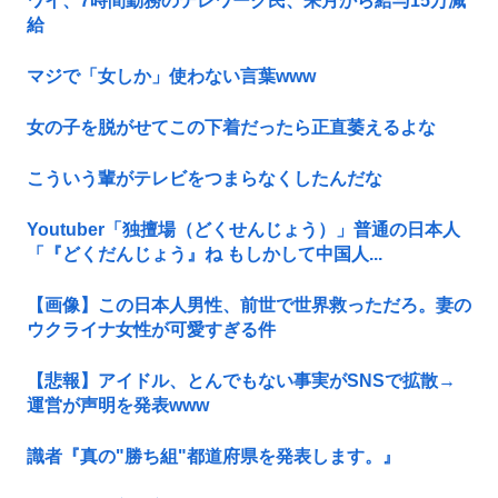
ワイ、7時間勤務のテレワーク民、来月から給与15万減
給
マジで「女しか」使わない言葉www
女の子を脱がせてこの下着だったら正直萎えるよな
こういう輩がテレビをつまらなくしたんだな
Youtuber「独擅場（どくせんじょう）」普通の日本人
「『どくだんじょう』ね もしかして中国人...
【画像】この日本人男性、前世で世界救っただろ。妻の
ウクライナ女性が可愛すぎる件
【悲報】アイドル、とんでもない事実がSNSで拡散→
運営が声明を発表www
識者『真の"勝ち組"都道府県を発表します。』