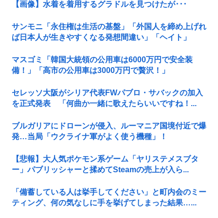
【画像】水着を着用するグラドルを見つけたが･･･
サンモニ「永住権は生活の基盤」「外国人を締め上げれ
ば日本人が生きやすくなる発想間違い」「ヘイト」
マスゴミ「韓国大統領の公用車は6000万円で安全装
備！」「高市の公用車は3000万円で贅沢！」
セレッソ大阪がシリア代表FWパブロ・サバックの加入
を正式発表 「何曲か一緒に歌えたらいいですね！...
ブルガリアにドローンが侵入、ルーマニア国境付近で爆
発…当局「ウクライナ軍がよく使う機種」！
【悲報】大人気ポケモン系ゲーム「ヤリステメスブタ
ー」パブリッシャーと揉めてSteamの売上が入ら...
「備蓄している人は挙手してください」と町内会のミー
ティング、何の気なしに手を挙げてしまった結果…...