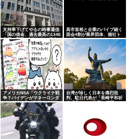
支持率下げてやるの時事通信
高市首相と企業のパイプ細く
「国の借金、過去最高の1346
面会4割が業界団体、個社ト
兆円。国民1人当たりの借金
ップは9%
は約1095万円に」
アメリカNSA「ウクライナ戦
台湾が珍しく日本を痛烈批
争？バイデンがマネーロンダ
判、駐日代表が「長崎平和祈
リングする為の詐欺だよ」
念式典」への出席を拒否