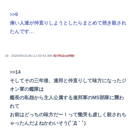
>>9
偉い人達が仲直りしようとしたらまとめて焼き殺され
たんです…
18 : 2026/05/21(木) 11:53:54.386
ID:TFa1vePB0
>>14
そしてその三年後、連邦と仲直りして味方になったジ
オン軍の艦隊は
艦長の私怨から主人公属する連邦軍のMS部隊に襲わ
れて
お前はどっちの味方だー！って慟哭も虚しく殺されち
ゃったんだよねかわいそう(ﾟ´Д｀ﾟ)