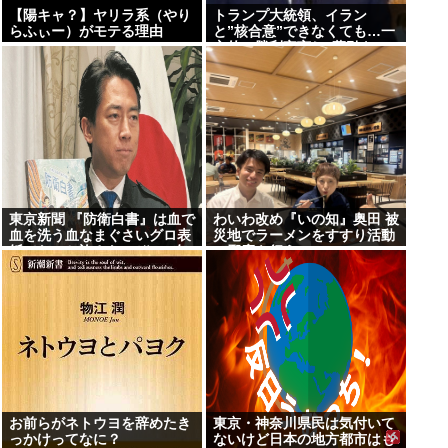
【陽キャ？】ヤリラ系（やり
トランプ大統領、イラン
らふぃー）がモテる理由
と”核合意”できなくても…一
www
方的に勝利宣言し”幕引き”の
考え示唆 米メディア
東京新聞 『防衛白書』は血で
わいわ改め『いの知』奥田 被
血を洗う血なまぐさいグロ表
災地でラーメンをすすり活動
紙でないと許さないぞ!!→有
の邪魔を行う
権者「？？？」
お前らがネトウヨを辞めたき
東京・神奈川県民は気付いて
っかけってなに？
ないけど日本の地方都市はも