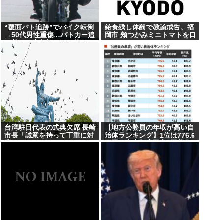
“覆面パト追跡”でバイク転倒
給食残し体罰で教諭戒告、福
→50代男性重傷…パトカー追
岡市 頬つかみミニトマトを口
い越し→赤色灯つけた後まも
に
なく転倒
台湾駐日代表の式典欠席 長崎
【地方公務員の年収が高い自
市長「誠意を持って丁重に対
治体ランキング】1位は776.6
応」
万円の東京都小平市 (平均年
齢41.1歳）、2位は神奈川県
川崎市の776.4万円、3位は東
京都武蔵野市の765.4万円