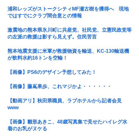
浦和レッズがストークシティMF瀬古樹を獲得へ 現地
ではすでにクラブ間合意との情報
激震地の熊本県氷川町に共産党、社民党、立憲民政党等
の左派の救援は影すら見えず。住民苦言
熊本地震支援に米軍が救援物資を輸送、KC-130輸送機
が飲料水約16トンを空輸！
【画像】PS6のデザイン予想してみた！
【画像】藤嶌果歩、これマジかよ・・・・・・
【動画アリ】秋田県職員、ラブホテルから記者会見
www
【画像】雛形あきこ、48歳写真集で見せたハイレグ水
着のお乳がヌケる