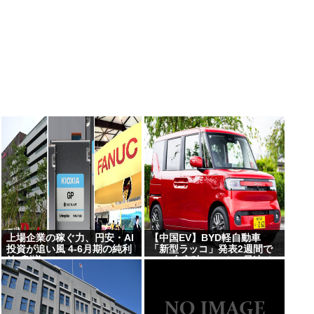
上場企業の稼ぐ力、円安・AI
【中国EV】BYD軽自動車
投資が追い風 4-6月期の純利
「新型ラッコ」発表2週間で
益7割増
1000台突破 メーカー最速ペ
ースで好発進