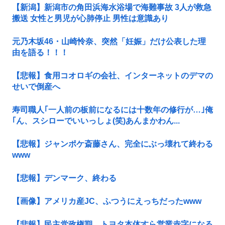
【新潟】新潟市の角田浜海水浴場で海難事故 3人が救急
搬送 女性と男児が心肺停止 男性は意識あり
元乃木坂46・山崎怜奈、突然「妊娠」だけ公表した理
由を語る！！！
【悲報】食用コオロギの会社、インターネットのデマの
せいで倒産へ
寿司職人｢一人前の板前になるには十数年の修行が…｣俺
｢ん、スシローでいいっしょ(笑)あんまかわん...
【悲報】ジャンポケ斎藤さん、完全にぶっ壊れて終わる
www
【悲報】デンマーク、終わる
【画像】アメリカ産JC、ふつうにえっちだったwww
【悲報】民主党政権期、トヨタ本体すら営業赤字になる