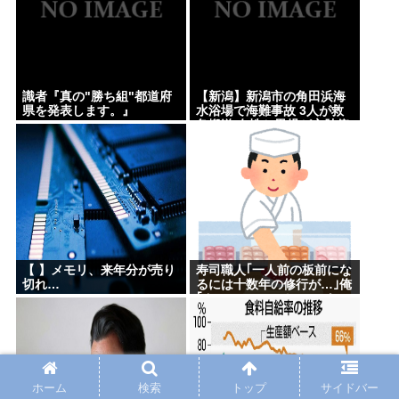
識者『真の"勝ち組"都道府
【新潟】新潟市の角田浜海
県を発表します。』
水浴場で海難事故 3人が救
急搬送 女性と男児が心肺停
止 男性は意識あり
【 】メモリ、来年分が売り
寿司職人｢一人前の板前にな
切れ…
るには十数年の修行が…｣俺
｢ん、スシローでいいっしょ
(笑)あんまかわんねｗ｣
ホーム
検索
トップ
サイドバー