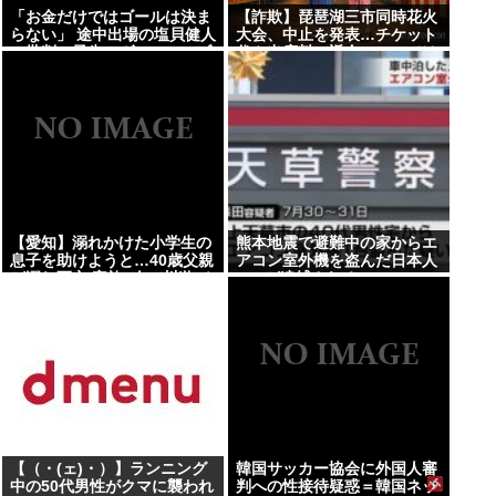
「お金だけではゴールは決ま
【詐欺】琵琶湖三市同時花火
らない」 途中出場の塩貝健人
大会、中止を発表…チケット
に批判の矛先…ヴォルフスブ
代や出店料の返金については
ルク、ドイツ2部開幕戦でス
明言せず
コアレスドロー
【愛知】溺れかけた小学生の
熊本地震で避難中の家からエ
息子を助けようと…40歳父親
アコン室外機を盗んだ日本人
が溺れ死亡 家族3人で川遊び
(47)が逮捕されるwww
に
【（・(ェ)・）】ランニング
韓国サッカー協会に外国人審
中の50代男性がクマに襲われ
判への性接待疑惑＝韓国ネッ