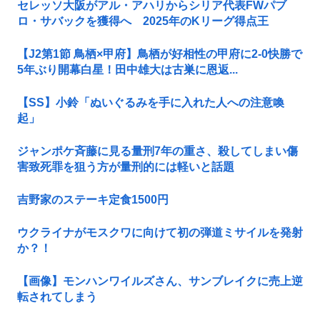
セレッソ大阪がアル・アハリからシリア代表FWパブ
ロ・サバックを獲得へ 2025年のKリーグ得点王
【J2第1節 鳥栖×甲府】鳥栖が好相性の甲府に2-0快勝で
5年ぶり開幕白星！田中雄大は古巣に恩返...
【SS】小鈴「ぬいぐるみを手に入れた人への注意喚
起」
ジャンポケ斉藤に見る量刑7年の重さ、殺してしまい傷
害致死罪を狙う方が量刑的には軽いと話題
吉野家のステーキ定食1500円
ウクライナがモスクワに向けて初の弾道ミサイルを発射
か？！
【画像】モンハンワイルズさん、サンブレイクに売上逆
転されてしまう