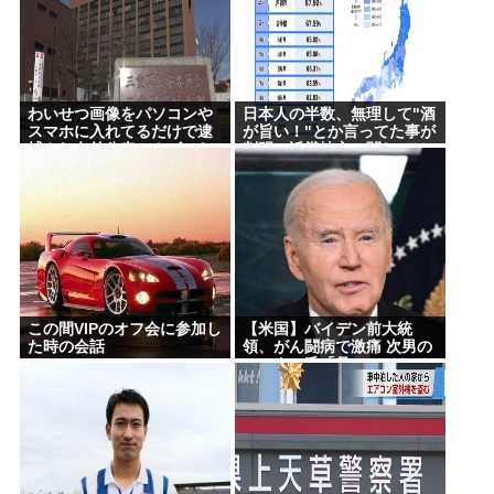
わいせつ画像をパソコンや
日本人の半数、無理して"酒
スマホに入れてるだけで逮
が旨い！"とか言ってた事が
捕され名前公表、クビにな
判明。近畿地方に関しては6
る時代 アメリカの情報機関
割が下戸
が警察庁に情報提供
この間VIPのオフ会に参加し
【米国】バイデン前大統
た時の会話
領、がん闘病で激痛 次男の
ハンター氏「見ていてとて
もつらい」