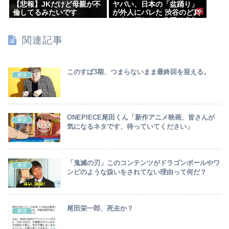
【悲報】JKだけど母親が不
ヤバい、日本の「盆踊り」
倫してるみたいです
が外人にバレた 渋谷のど真
⇒！！！
ん中で行われた盆踊り参加
者67000人のうち20000人
が外人、ダンシングヒーロ
関連記事
ーに熱狂
このすば3期、つまらないまま最終回を迎える。
嫌儲
ONEPIECE尾田くん「新作アニメ映画、皆さんが
嫌儲
気になるネタです、待っていてください」
「鬼滅の刃」このコンテンツがドラゴンボールやワ
嫌儲
ンピのような扱いをされてない理由って何だ？
尾田栄一郎、死去か？
嫌儲