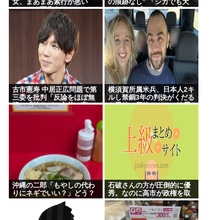
女、まあまあ素行が悪い
の痕跡なし” 「シカでも犬
www (※画像あり)
でもないゴロンとして黒い
動物を見た」 札幌市清田区
古市憲寿 中居正広問題で第
横須賀所属米兵、日本人2キ
三委を批判「反論をほぼ無
ルし禁錮3年の判決がくだる
視」「彼らが一方的に言っ
も恩赦で釈放！ニュー速愛
たことが世の中に定着して
国者「辺野古！」
しまう」橋下徹も同調
沖縄の二郎「もやしの代わ
石破さんの方が圧倒的に優
りにネギでいい？」どう？
秀。なのに高市が政権を取
ったのはおかしい