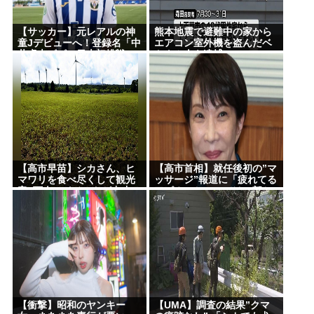
【サッカー】元レアルの神
熊本地震で避難中の家から
童Jデビューへ！登録名「中
エアコン室外機を盗んだベ
井卓大ピピ」日本初挑戦の
トナム人を逮捕
22歳今治MFが開幕戦に先発
【高市早苗】シカさん、ヒ
【高市首相】就任後初の”マ
マワリを食べ尽くして観光
ッサージ”報道に「疲れてる
客6万人のイベントが中止に
アピ？」とSNSでは一部か
なる…さらにコスモス畑も
ら冷ややかな声…被災地視
食べ尽くす
察”PV動画”から続く不信
【衝撃】昭和のヤンキー
【UMA】調査の結果”クマ