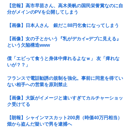
【悲報】高市早苗さん、高木美帆の国民栄誉賞なのに自
分がメインのPVを公開してしまう
【画像】日本人さん 銀だこ88円乞食になってしまう
【画像】女の子とかいう『乳がデカイ=デブに見える』
という欠陥構造www
僕「エビって食うと身体中痺れるよなｗ」 友「痺れな
いが？？」
フランスで電話勧誘の規制を強化。事前に同意を得てい
ない相手への営業を原則禁止
【画像】大阪がイメージと違いすぎてカルチャーショッ
ク受けてる
【朗報】シャインマスカット200房（時価40万円相当）
畑から盗んだ疑いで男を逮捕へ