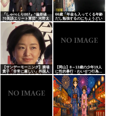
『しゃべくり007』”偏差値
66歳「年金も入ってくる年齢
70英語エリート軍団” 河野太
だし勉強するのにちょうどい
郎、中田敦彦、岸谷蘭丸らが
いかなって」。司法試験合格
英語”お受験”事情・学習法を
徹底解説
【サンデーモーニング】膳場
【岡山】8～13歳の少年19人
貴子「非常に厳しい」外国人
に性的暴行・わいせつ行為…
の永住許可厳格化政府方針に
元団体職員の男、懲役15年
「ヘイトがより進む方向にな
「相手の未熟さにつけ込み性
ると…」
欲のはけ口に」