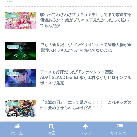
駅伝ってわざわざプリキュア中止してまで放送する
嫌儲
価値あるか？ 娘がプリキュア見たかったって泣い
てるんだが
でも『新世紀エヴァンゲリオン』って登場人物が全
嫌儲
員汚いおっさんだったら売れてないよね
アニメも好評だったSFファンタジー恋愛
嫌儲
ADV｢ISLAND｣switch版が田村ゆかりヒロインフル
ボイスで発売
『鬼滅の刃』、エッチ過ぎる！！！ これキッズの
嫌儲
性目覚めさせられちゃうだろ！！！
ガンダム見たけどハヤトはずっとガンタンク（RX-
嫌儲
ホーム
検索
トップ
サイドバー
75）だったが変なガンタンクがいっぱいあったのに