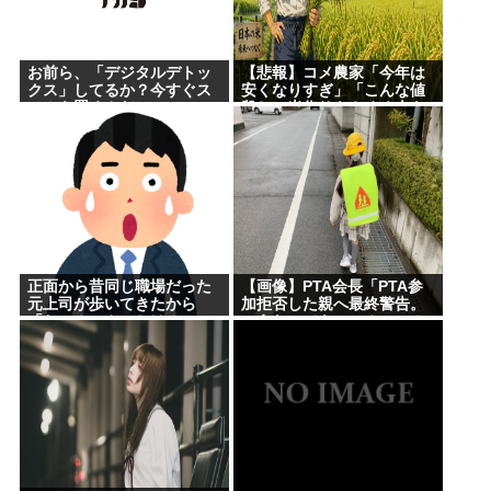
お前ら、「デジタルデトッ
【悲報】コメ農家「今年は
クス」してるか？今すぐス
安くなりすぎ」「こんな値
マホを置くんだ。
段じゃ米作りをやめる人も
多くなるんじゃないかな?」
正面から昔同じ職場だった
【画像】PTA会長「PTA参
元上司が歩いてきたから
加拒否した親へ最終警告。
「お～！こんにちは！」っ
こうなってもいい？」⇒！
て声かけたんや