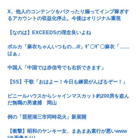
X、他人のコンテンツをパクったり煽ってインプ稼ぎす
るアカウントの収益化停止。今後はオリジナル重視
【なのは】EXCEEDSの理念良いよね
ポルカ「麻衣ちゃんいつもの…///」ｷﾞ〇ｷﾞ〇麻衣「……
はぁ」
中国人「中国では赤信号でも右折できます」
【SS】千歌「おはよー！今日も練習がんばるぞー！」
ビニールハウスからシャインマスカット約200房を盗ん
だ無職の男逮捕 岡山
例の「琵琶湖三市同時花火」新展開
【衝撃】昭和のヤンキー女、まあまあ素行が悪いwww
(※画像あり)