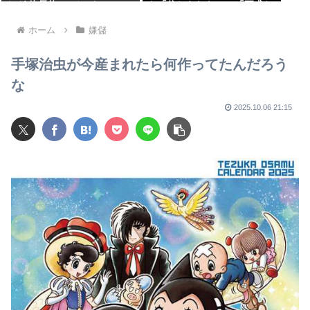
ケガ 体長約1.3メートルのツ
ト「信じられない」「要求し
キノワグマに腕や足をかまれ
た審判もおかしい」
る 岐阜・高山市
ホーム
嫌儲
手塚治虫が今産まれたら何作ってたんだろう
な
2025.10.06 21:15