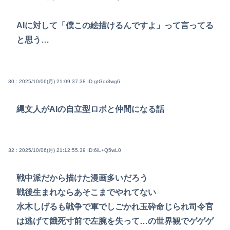
AIに対して「僕この絵描けるんですよ」って言ってる
と思う…
30 : 2025/10/06(月) 21:09:37.38
ID:gtGor3wg6
縄文人がAIの自立型ロボと仲間になる話
32 : 2025/10/06(月) 21:12:55.39
ID:6iL+Q5wL0
戦中派だから描けた漫画多いだろう
戦後生まれならあそこまでやれてない
水木しげるも戦争で軍でしごかれ玉砕命じられ司令官
は逃げて餓死寸前で左腕を失って…の世界観でゲゲゲ