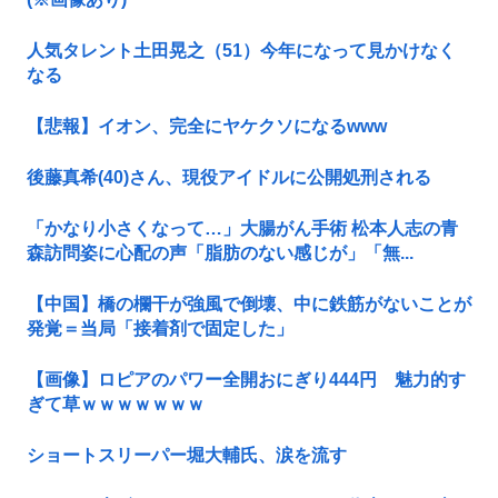
人気タレント土田晃之（51）今年になって見かけなく
なる
【悲報】イオン、完全にヤケクソになるwww
後藤真希(40)さん、現役アイドルに公開処刑される
「かなり小さくなって…」大腸がん手術 松本人志の青
森訪問姿に心配の声「脂肪のない感じが」「無...
【中国】橋の欄干が強風で倒壊、中に鉄筋がないことが
発覚＝当局「接着剤で固定した」
【画像】ロピアのパワー全開おにぎり444円 魅力的す
ぎて草ｗｗｗｗｗｗｗ
ショートスリーパー堀大輔氏、涙を流す