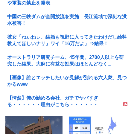
や軍装の禁止を発表
中国の三峡ダムが全開放流を実施…長江流域で深刻な洪
水被害！
彼女「ねぃねぃ、結婚も視野に入ってきたわけだし給料
教えてほしいナリ」ワイ「16万だよ」⇒結果！
オーストラリア研究チーム、45年間、2700人以上を研
究した結果。大麻に有益な効果はほとんどなく...
【画像】誰とエッチしたいか見解が別れる六人衆、見つ
かるwww
【愕然】俺の勤める会社、ガチでヤバすぎ
る・・・・・・理由がこちら・・・・・・