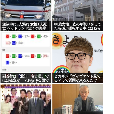
遊泳中に3人溺れ 女性1人死
88歳女性、庭の草取りをして
亡 ヘッドランド近くの海岸
たら孫が運転する車にはねら
茨城・鉾田
れ死亡
副首都は「愛知・名古屋」で
ヒカキン「ヴィヴァント見て
ほぼ確定か！？あらゆる面で
る？って質問が来るんだけ
大阪を上回るとの指摘も
ど…」 ネット民「プークスク
スw」 ヒカキン「…！？」