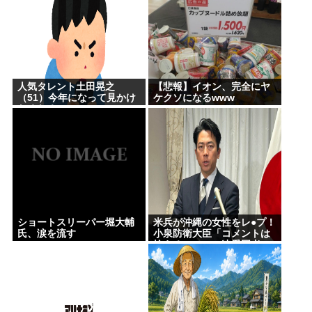
人気タレント土田晃之
【悲報】イオン、完全にヤ
（51）今年になって見かけ
ケクソになるwww
なくなる
ショートスリーパー堀大輔
米兵が沖縄の女性をレ●プ！
氏、涙を流す
小泉防衛大臣「コメントは
控える」ニュー速愛国者
「辺野古！」