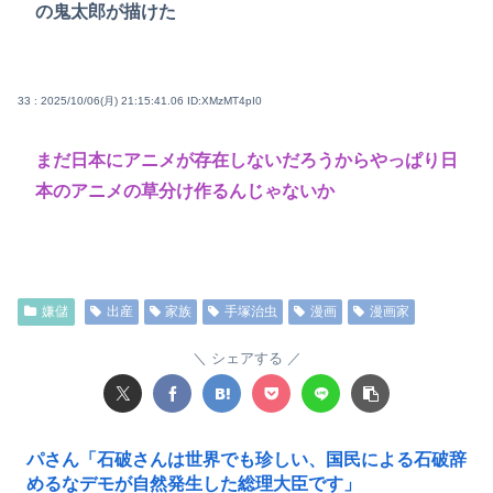
の鬼太郎が描けた
33 : 2025/10/06(月) 21:15:41.06
ID:XMzMT4pI0
まだ日本にアニメが存在しないだろうからやっぱり日
本のアニメの草分け作るんじゃないか
嫌儲
出産
家族
手塚治虫
漫画
漫画家
シェアする
パさん「石破さんは世界でも珍しい、国民による石破辞
めるなデモが自然発生した総理大臣です」