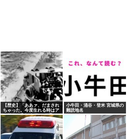
【歴史】「ああァ、だまされ
小牛田・涌谷・登米 宮城県の
ちゃった。今度生れる時はア
難読地名
メリカへ生れるぞ」 22歳で
戦死した特攻隊員が出撃前の
日記に残した”本音”