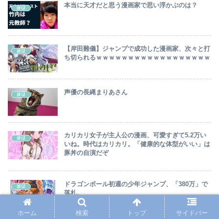
本当に天才だと思う漫画家で思い浮かぶのは？
嫌儲
【岸田難儀】ジャンプで成功した漫画家、次々と打
嫌儲
ち切られるｗｗｗｗｗｗｗｗｗｗｗｗｗｗｗｗｗｗ
声優の長縄まりあさん
嫌儲
カリカリ女子が主人公の漫画、可愛すぎて5.2万い
嫌儲
いね。時代はカリカリ。「健康的な体型がいい」は
豚丼の自演だぞ
ドラゴンボール初週の少年ジャンプ、「380万」で
嫌儲
落札。
ホーム
検索
トップ
サイドバー