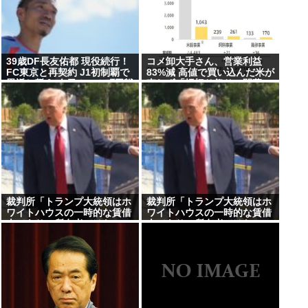
39歳DF長友佑都 現役続行！
コメ卸大手さん、営業利益
FC東京と再契約 J1初制覇で
83%減 高値で買い込んだ米が
恩返し誓う 今日ホーム町田戦
売れず「損切り祭り」開幕へ
で正式表明
裁判所「トランプ大統領はホ
裁判所「トランプ大統領はホ
ワイトハウスの一時的な賃借
ワイトハウスの一時的な賃借
人であり、所有者ではな
人であり、所有者ではな
い」、宴会場建設の工事差し
い」、宴会場建設の工事差し
止め命令
止め命令