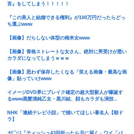
言』をしてしまう！！！！！
『この美人と結婚できる権利』が100万円だったらどっ
ち選ぶwww
【画像】だらしない体型の南米女www
【画像】骨格ストレートな女さん、絶対に男受けが悪い
カラダになってしまうｗｗｗ
【画像】思わず保存したくなる「笑える画像・最高な画
像」貼っていけwww
イメージDVD界にブレイク確定の超大型新人が爆誕す
るwww黒髪清純乙女・黒川結、顔もカラダも演技...
NHK「連続テレビ小説」で描いてほしい著名人【朝ド
ラ】
ガ〇ジ「ティッシュ43回折ったら月に届く」ワイ「バ