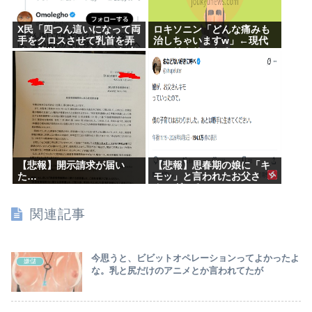
X民「四つん這いになって両
ロキソニン「どんな痛みも
手をクロスさせて乳首を弄
治しちゃいますw」←現代
ると簡単にイケる」 これ出
のエリクサーやろ…
来ないヤツはゲイ
【悲報】開示請求が届い
【悲報】思春期の娘に「キ
た…
モッ」と言われたお父さ
ん、グレる
関連記事
今思うと、ビビットオペレーションってよかったよ
嫌儲
な。乳と尻だけのアニメとか言われてたが