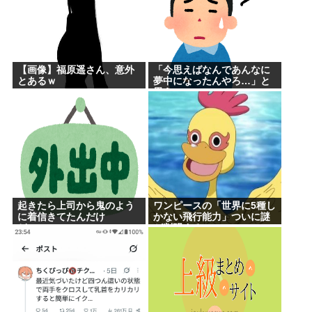
【画像】福原遥さん、意外
「今思えばなんであんなに
とあるｗ
夢中になったんやろ…」と
思うコンテンツ
起きたら上司から鬼のよう
ワンピースの「世界に5種し
に着信きてたんだけ
かない飛行能力」ついに謎
ど・・・
が判明するwww