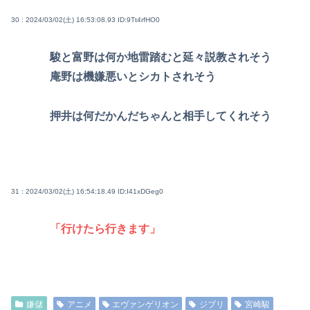
30 : 2024/03/02(土) 16:53:08.93
ID:9Tt4rfHO0
駿と富野は何か地雷踏むと延々説教されそう
庵野は機嫌悪いとシカトされそう
押井は何だかんだちゃんと相手してくれそう
31 : 2024/03/02(土) 16:54:18.49
ID:I41xDGeg0
「行けたら行きます」
嫌儲
アニメ
エヴァンゲリオン
ジブリ
宮崎駿