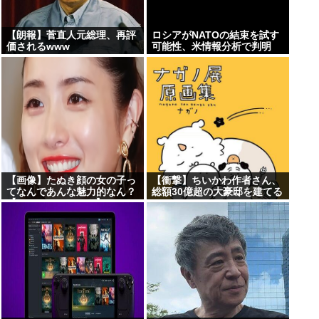
【朗報】菅直人元総理、再評
ロシアがNATOの結束を試す
価されるwww
可能性、米情報分析で判明
【画像】たぬき顔の女の子っ
【衝撃】ちいかわ作者さん、
てなんであんな魅力的なん？
総額30億超の大豪邸を建てる
【Pickup07091607】
www