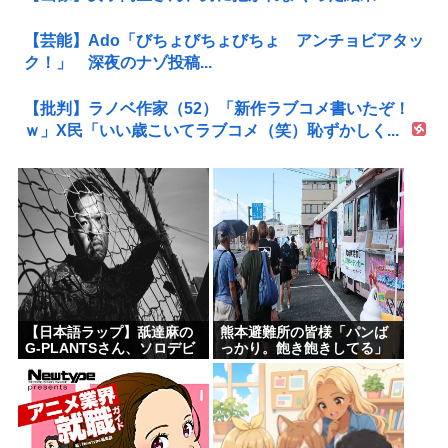
【芸能】Ado「びちょびちょびちょ アンチョビアタッ
ク！」 深夜のナゾ投稿...
【批判】ラノベ作家（52）「新作ラブコメ書いたぞ！
ｗ」X民「いい歳こいてラブコメ（笑）恥ずかしく...
【日本語ラップ】舐達麻の
熊本避難所の皆様「パンば
G-PLANTSさん、ソロデビ
っかり。飽き飽きしてる」
ュー