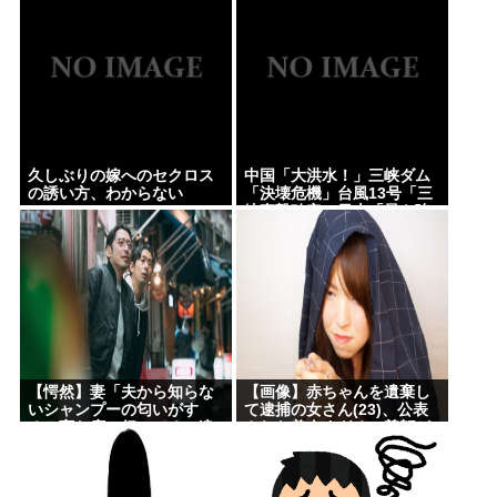
久しぶりの嫁へのセクロス
中国「大洪水！」三峡ダム
の誘い方、わからない
「決壊危機」台風13号「三
峡直撃確定」日本「最も強
い勢力で接近！（伊勢湾台
風級」台風13号と15号「中
国本土でぶつかり合う（前
代未聞」→
【愕然】妻「夫から知らな
【画像】赤ちゃんを遺棄し
いシャンプーの匂いがす
て逮捕の女さん(23)、公表
る！変な店に行ってるに違
された美人すぎるご尊顔が
いない！！！」探偵「調べ
こちら⇒www
たところ･･･」⇒結果ｗｗ