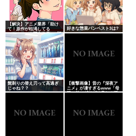
【解決】アニメ業界「助け
好きな惣菜パンベスト3は?
て！原作が枯渇してる
の！」←いや既存作品の2期
やったら良いよね？
髭剃りの替え刃って高過ぎ
【衝撃画像】昔の『深夜ア
じゃね？？
ニメ』が凄すぎるwww「母
親の前でギリギリ見れる深
夜アニメ」がこちら…この
名作アニメは…