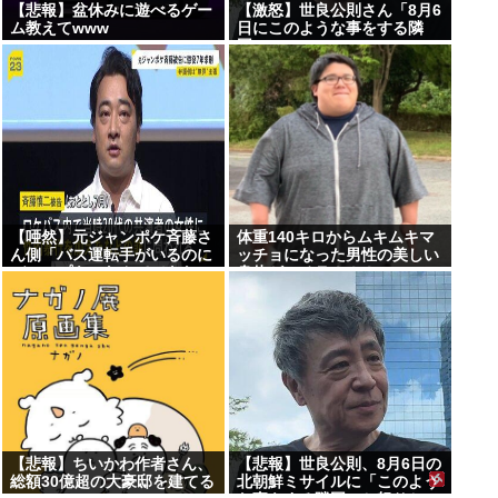
【悲報】盆休みに遊べるゲー
【激怒】世良公則さん「8月6
ム教えてwww
日にこのような事をする隣
国」・・・・・・・・・
【唖然】元ジャンポケ斉藤さ
体重140キロからムキムキマ
ん側「バス運転手がいるのに
ッチョになった男性の美しい
ディープキスなんてできな
身体がコチラ！！！
い」「Aさんの供述には矛盾
点」・・・・・・・・・
【悲報】ちいかわ作者さん、
【悲報】世良公則、8月6日の
総額30億超の大豪邸を建てる
北朝鮮ミサイルに「このよう