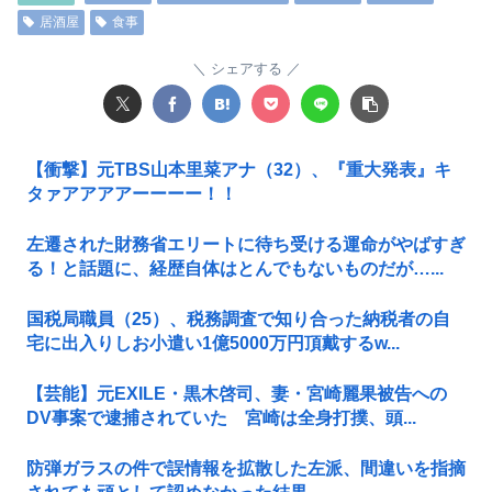
居酒屋
食事
シェアする
【衝撃】元TBS山本里菜アナ（32）、『重大発表』キ
タァアアアアーーーー！！
左遷された財務省エリートに待ち受ける運命がやばすぎ
る！と話題に、経歴自体はとんでもないものだが…...
国税局職員（25）、税務調査で知り合った納税者の自
宅に出入りしお小遣い1億5000万円頂戴するw...
【芸能】元EXILE・黒木啓司、妻・宮崎麗果被告への
DV事案で逮捕されていた 宮崎は全身打撲、頭...
防弾ガラスの件で誤情報を拡散した左派、間違いを指摘