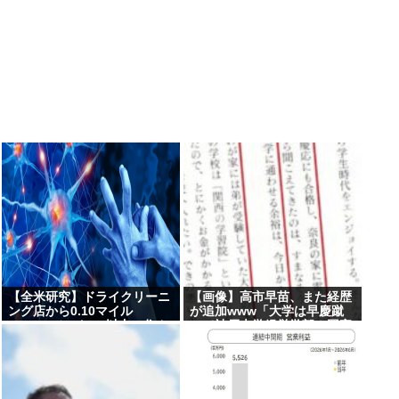
【全米研究】ドライクリーニ
【画像】高市早苗、また経歴
ング店から0.10マイル
が追加www「大学は早慶蹴
(160.93メートル)以内に住ん
って神戸大学経営学部！国家
でいる人は、4~5マイル離れ
公務員上級職合格を蹴って松
た場所に住んでいる人に比べ
下政経塾入った！」
て、歩行障害を伴うパーキン
ソン病になる確率が23%高い