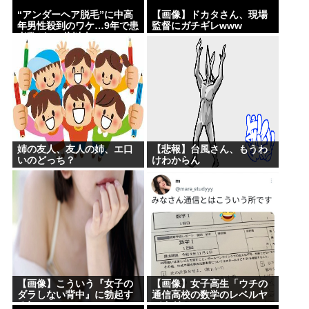
“アンダーヘア脱毛”に中高
【画像】ドカタさん、現場
年男性殺到のワケ…9年で患
監督にガチギレwww
者数が200倍以上
姉の友人、友人の姉、エ口
【悲報】台風さん、もうわ
いのどっち？
けわからん
【画像】こういう『女子の
【画像】女子高生「ウチの
ダラしない背中』に勃起す
通信高校の数学のレベルヤ
る奴www
バすぎｗｗｗ」