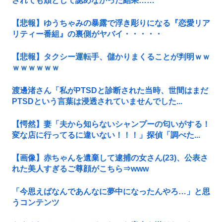
されても頑として認めなかった結果……
【悲報】ゆうちゃみの暴露で浮き彫りになる『恋愛リア
リティー番組』の裏側がヤバイ・・・・・
【悲報】タクシー運転手、儲かりまくることが判明ｗｗ
ｗｗｗｗｗｗ
渡邊渚さん「私がPTSDと診断された当時、世間はまだ
PTSDという言葉は浸透されていませんでした...
【愕然】妻「夫から知らないシャンプーの匂いがする！
変な店に行ってるに違いない！！！」探偵「調べた...
【画像】赤ちゃんを遺棄して逮捕の女さん(23)、公表さ
れた美人すぎるご尊顔がこちら⇒www
「今思えばなんであんなに夢中になったんやろ…」と思
うコンテンツ