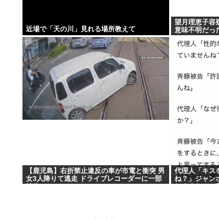
望月理恵子容疑
近場で「天の川」見れる場所教えて
意味不明だっ
【鹿児島】右折禁止違反の車が市電と衝突 男
代理人「キス
女3人降りて逃走 ドライブレコーダーに一部
ね？」ジャン
始終
しますなんて