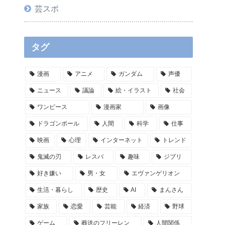
芸スポ
タグ
漫画
アニメ
ガンダム
声優
ニュース
議論
絵・イラスト
社会
ワンピース
漫画家
画像
ドラゴンボール
人間
科学
仕事
映画
心理
インターネット
トレンド
鬼滅の刃
レスバ
趣味
ジブリ
好き嫌い
男・女
エヴァンゲリオン
生活・暮らし
歴史
AI
まんさん
家族
恋愛
芸能
経済
野球
ゲーム
葬送のフリーレン
人間関係