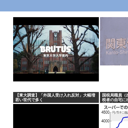
【東大調査】「外国人受け入れ反対」大幅増
国税局職員（
若い世代で多く
税者の自宅に出
頂戴するwww