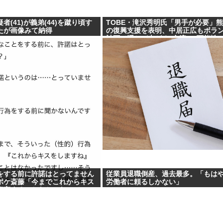
者(41)が義弟(44)を蹴り頃す
TOBE・滝沢秀明氏「男手が必要」
たが画像みて納得
の復興支援を表明、中居正広もボラ
計画で浮かび上がる”合流”の可能性
をする前に許諾はとってません
従業員退職倒産、過去最多。「もは
ポケ斎藤「今までこれからキス
労働者に頼るしかない」
宣言することなかったので」