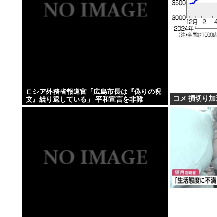
ロシア外務省報道官「広島市長は『偽りの呪
コメ 損切り加
文』繰り返している」 平和宣言を非難