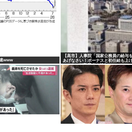
【高市】人事院「国家公務員の給与を3
速www
あげなさい！ボーナスと初任給も上
い！あと転勤手当も追加！」