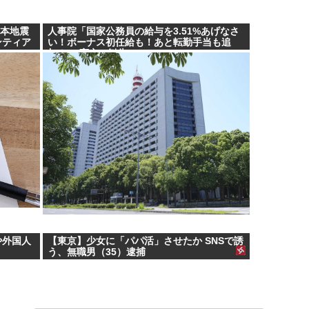
熊本地震
人事院「国家公務員の給与を3.51%あげなさ
ンティア
い！ボーナス初任給も！あと転勤手当も追
加！」 高市に勧告
や外国人
【東京】少女に「パパ活」させたか SNSで誘
う、無職男（35）逮捕