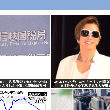
25）、税務調査で知り合った納
GACKTや小沢仁志の「セリフが聞き
入りしお小遣い1億5000万円
い」 日本語作品を字幕で見る人が増
背景… 聴力低下が原因ではない？