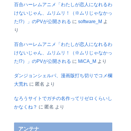
百合ハーレムアニメ「わたしが恋人になれるわ
けないじゃん、ムリムリ！（※ムリじゃなかっ
た!?）」のPVが公開される
に
software_M
よ
り
百合ハーレムアニメ「わたしが恋人になれるわ
けないじゃん、ムリムリ！（※ムリじゃなかっ
た!?）」のPVが公開される
に
MiCA_M
より
ダンジョンシェルパ、漫画版打ち切りでコメ欄
大荒れ
に
匿名
より
なろうサイトでガチの名作ってリゼロくらいし
かなくね？
に
匿名
より
アンテナ