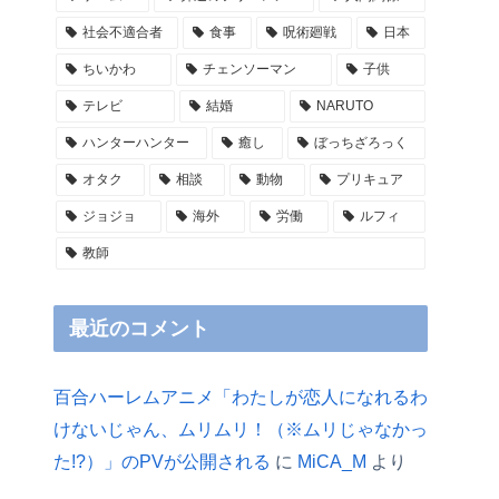
社会不適合者
食事
呪術廻戦
日本
ちいかわ
チェンソーマン
子供
テレビ
結婚
NARUTO
ハンターハンター
癒し
ぼっちざろっく
オタク
相談
動物
プリキュア
ジョジョ
海外
労働
ルフィ
教師
最近のコメント
百合ハーレムアニメ「わたしが恋人になれるわ
けないじゃん、ムリムリ！（※ムリじゃなかっ
た!?）」のPVが公開される
に
MiCA_M
より