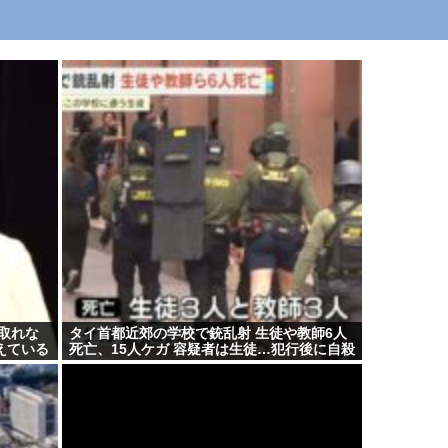
取れな
タイ首都近郊の学校で銃乱射 生徒や教師6人
えている
死亡、15人ケガ 容疑者は生徒…犯行後に自殺