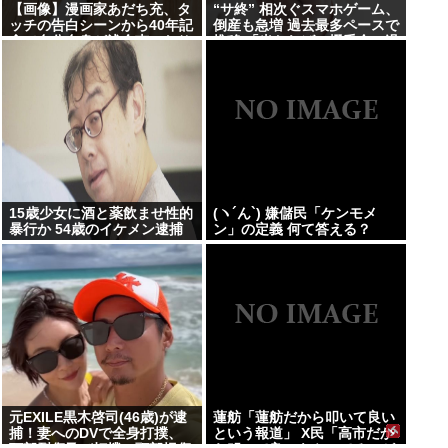
【画像】漫画家あだち充、タ
“サ終” 相次ぐスマホゲーム、
ッチの告白シーンから40年記
倒産も急増 過去最多ペースで
念で自分自身が浅倉南になり
推移 「当たれば一攫千金」過
きり投稿
去の時代に
15歳少女に酒と薬飲ませ性的
(ヽ´ん`) 嫌儲民「ケンモメ
暴行か 54歳のイケメン逮捕
ン」の定義 何て答える？
元EXILE黒木啓司(46歳)が逮
蓮舫「蓮舫だから叩いて良い
捕！妻へのDVで全身打撲、
という報道」 X民「高市だか