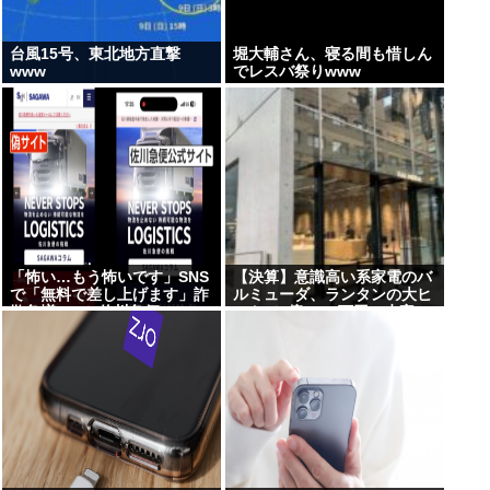
台風15号、東北地方直撃
堀大輔さん、寝る間も惜しん
www
でレスバ祭りwww
「怖い…もう怖いです」SNS
【決算】意識高い系家電のバ
で「無料で差し上げます」詐
ルミューダ、ランタンの大ヒ
欺急増 “ニセ佐川急便”HPに
ットで3億1400万円の赤字。
誘導、個人情報要求 佐川急便
海外では好調なのに日韓の貧
「断じて許されない」怒り
乏人が買わないため