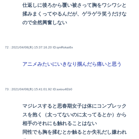
仕返しに後ろから覆い被さって胸をワシワシと
揉みまくってやるんだが、ゲラゲラ笑うだけな
ので全然興奮しない
72 : 2021/04/08(木) 15:37:16.20
ID:qmRokat6x
アニメみたいにいきなり掴んだら痛いと思う
73 : 2021/04/08(木) 15:41:01.92
ID:axiou4Eb0
マジレスすると思春期女子は体にコンプレック
スを抱く（太ってないのに太ってるとか）から
相手のそれにも触れることはない
同性でも胸を揉むとか触るとか失礼だし嫌われ