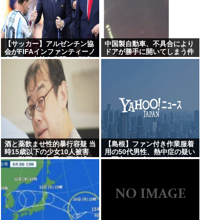
【サッカー】アルゼンチン協
中国製自動車、不具合により
会がFIFAインファンティーノ
ドアが勝手に開いてしまう件
会長への支持を表明 “W杯売
却計画”にも言及 「過ちを認
めたことは特筆すべき」
酒と薬飲ませ性的暴行容疑 当
【島根】ファン付き作業服着
時15歳以下の少女10人被害
用の50代男性、熱中症の疑い
か、動画770本 男を再逮捕
で死亡…スポーツドリンクも
持参