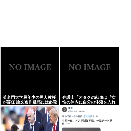
英名門大学最年少の黒人教授
弁護士「オタクの献血は『女
が辞任 論文盗作疑惑には必殺
性の体内に自分の体液を入れ
「人種差別ガー」で反撃
る』のが目的。場合によって
は不同意性交罪に当たる」