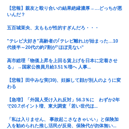
【悲報】親友と殴り合いの結果絶縁濃厚→…どっちが悪
いんだ？
五百城茉央、太ももが性的すぎんだろ・・・
"テレビ大好き"高齢者の｢テレビ離れ｣が始まった…10
代後半～20代の約7割が"ほぼ見ない"
高市総理「物価上昇を上回る賃上げを日本に定着させ
る」 →国家公務員月給3.51％増へ 人事...
【悲報】田中みな実(39)、妊娠して顔が別人のように変
わる
【急増】「外国人受け入れ反対」56.3％に わずか2年
で20.7ポイント増、東大調査「若い世代ほ...
「私は入りません、 事故起こさなきゃいい」と保険加
入を勧められた推し活民が反発、保険代が勿体無い...