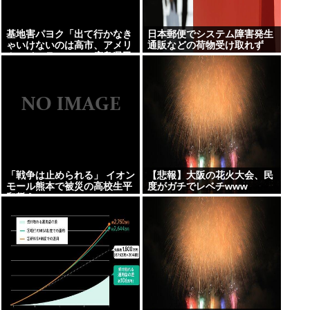
基地害パヨク「出て行かなき
日本郵便でシステム障害発生
ゃいけないのは高市、アメリ
通販などの荷物受け取れず
カ、イスラエル」→広島県民
「中国に言えや」
「戦争は止められる」 イオン
【悲報】大阪の花火大会、民
モール熊本で被災の高校生平
度がガチでレベチwww
和誓う