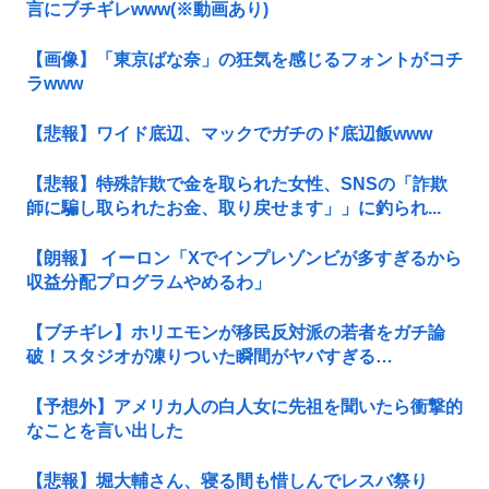
言にブチギレwww(※動画あり)
【画像】「東京ばな奈」の狂気を感じるフォントがコチ
ラwww
【悲報】ワイド底辺、マックでガチのド底辺飯www
【悲報】特殊詐欺で金を取られた女性、SNSの「詐欺
師に騙し取られたお金、取り戻せます」」に釣られ...
【朗報】 イーロン「Xでインプレゾンビが多すぎるから
収益分配プログラムやめるわ」
【ブチギレ】ホリエモンが移民反対派の若者をガチ論
破！スタジオが凍りついた瞬間がヤバすぎる…
【予想外】アメリカ人の白人女に先祖を聞いたら衝撃的
なことを言い出した
【悲報】堀大輔さん、寝る間も惜しんでレスバ祭り