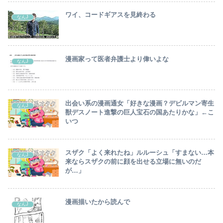
ワイ、コードギアスを見終わる
なんJ
漫画家って医者弁護士より偉いよな
なんJ
出会い系の漫画通女「好きな漫画？デビルマン寄生
なんJ
獣デスノート進撃の巨人宝石の国あたりかな」←こ
いつ
スザク「よく来れたね」ルルーシュ「すまない…本
なんJ
来ならスザクの前に顔を出せる立場に無いのだ
が…」
漫画描いたから読んで
なんJ