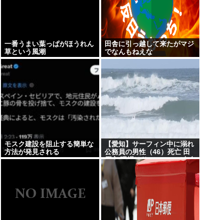
一番うまい葉っぱがほうれん
田舎に引っ越して来たがマジ
草という風潮
でなんもねえな
モスク建設を阻止する簡単な
【愛知】サーフィン中に溺れ
方法が発見される
公務員の男性（46）死亡 田
原市 現場はサーフィンで有名
なスポット