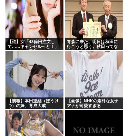
【謎】女「43億円注文し
青森に来た。明日は秋田に
て……キャンセルっと！」
行こうと思う。秋田ってな
←こいつの目的ｗ
にあるんだ？
【朗報】本田望結（ぼうけ
【画像】NHKの素朴な女子
つ）の妹、育成大成
アナが可愛すぎる
功！！！！