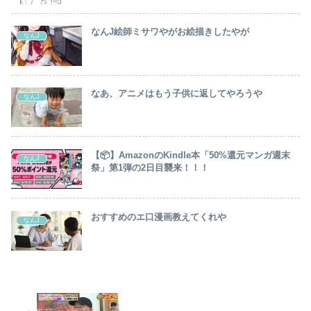
なんJ絵師ミサワやがお絵描きしたやが
なんJ
なあ、アニメはもう子供に返してやろうや
なんJ
【📦】AmazonのKindle本「50%還元マンガ週末
なんJ
祭」第1弾の2日目襲来！！！
おすすめのエ口漫画教えてくれや
なんJ