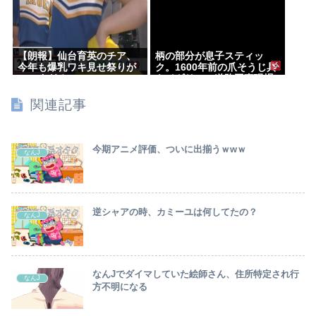
【朗報】仙台育英のチア、
柄の部分が息子スティッ
今年も爆乳ワキ見せ祭りが
ク。1600年前の爪そうじ具
シコすぎる
をイギリスの道路工事現場
で発見
関連記事
今期アニメ評価、ついに出揃うｗwｗ
なんJ
逆シャアの時、カミーユは何してたの？
なんJ
なんJでダイマしていた絵師さん、住所特定され行
なんJ
方不明になる