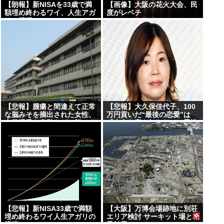
【朗報】新NISAを33歳で満
【画像】大阪の花火大会、民
額埋め終わるワイ、人生アガ
度がレベチ
リの模様www
【悲報】腫瘍と間違えて正常
【悲報】大久保佳代子、100
な脳みそを摘出された女性、
万円貢いだ“最後の恋愛”は
自発呼吸や身動きが一切でき
「本名も家も知らない」男性
ないが意識はあることが判明
【悲報】新NISA33歳で満額
【大阪】万博会場跡地に別荘
埋め終わるワイ人生アガリの
エリア検討 サーキット場と相