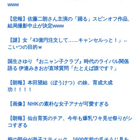
www
【悲報】佐藤二朗さん主演の「踊る」スピンオフ作品、
結局撮影中止が決定www
【謎】女「43億円注文して……キャンセルっと！」←
こいつの目的ｗ
国生さゆり 『おニャン子クラブ』時代のライバル関係
語る 伊達みきおが直球質問「たとえば誰です？」
【朗報】本田望結（ぼうけつ）の妹、育成大成
功！！！！
【画像】NHKの素朴な女子アナが可愛すぎる
【朗報】仙台育英のチア、今年も爆乳ワキ見せ祭りがシ
コすぎる
柄の部分が息子スティック。1600年前の爪そうじ具を