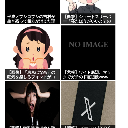
平成ノブシコブシの吉村が
【衝撃】ショートスリーパ
生き残って相方が消えた理
ー「寝たほうがいいよ」の
由
一言にブチギレwww(※動
画あり)
【画像】「東京ばな奈」の
【悲報】ワイド底辺、マッ
狂気を感じるフォントがコ
クでガチのド底辺飯www
チラwww