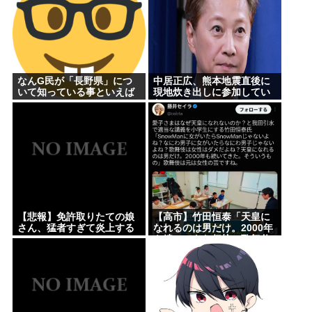
なんG民が「長野県」につ
中居正広、熊本地震直後に
いて知っている事といえば
現地炊き出しに参加してい
www
た
【悲報】免許取りたての娘
【高市】竹田恒泰「天皇に
さん、猛者すぎて炎上する
なれるのは男だけ。2000年
www
も続いてきた伝統。歌舞伎
も女は駄目だよね？」