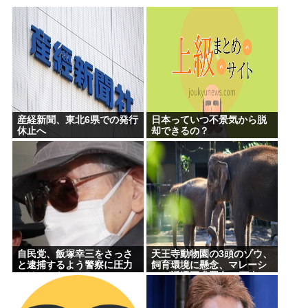
産経新聞、東北6県での発行
日本っていつ不景気から脱
休止へ
却できるの？
自民党、飯塚幸三をさっさ
天王寺動物園の3頭のゾウ、
と逮捕するよう警察に圧力
飼育環境に懸念、マレーシ
かけていたwww
アが返還要求署名17万人。
酷すぎる日本の動物園