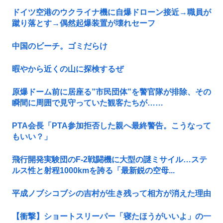
ドイツ空港のウクライナ機に自爆ドローン接近→職員が
蹴り落とす→偶然起爆装置が壊れセーフ
中国のビーチ。ゴミだらけ
暇やから近くの山に探検するぜ
原爆ドーム前に居座る”市民団体”を警官隊が排除、その
瞬間に周囲で見守っていた観客たちが……
PTA会長「PTA参加拒否した親へ最終警告。こうなって
もいい？」
飛行開発実験団のF-2戦闘機に大型の謎ミサイル…ステ
ルス性と射程1000kmを誇る「最新鋭の空母...
平成ノブシコブシの吉村が生き残って相方が消えた理由
【衝撃】ショートスリーパー「寝たほうがいいよ」の一