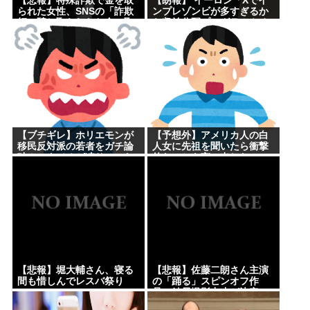
【悲報】特殊詐欺で金を取
【朗報】 イーロン「Xでイ
られた女性、SNSの「詐欺
ンプレゾンビが多すぎるか
師に騙し取られたお金、取
ら収益分配プログラムやめ
り戻せます」」に釣られさ
るわ」
らに240万円失うwww
【ブチギレ】ホリエモンが
【予想外】アメリカ人の白
移民反対派の若者をガチ論
人女に先祖を聞いたら衝撃
破！スタジオが凍りついた
的なことを言い出した
瞬間がヤバすぎる…
【悲報】堀大輔さん、寝る
【悲報】佐藤二朗さん主演
間も惜しんでレスバ祭り
の「踊る」スピンオフ作
www
品、結局撮影中止が決定
www