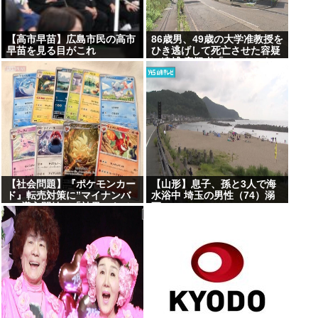
【高市早苗】広島市民の高市
86歳男、49歳の大学准教授を
早苗を見る目がこれ
ひき逃げして死亡させた容疑
で逮捕 容疑者「ぶつかったの
は大木」と否認
【社会問題】『ポケモンカー
【山形】息子、孫と3人で海
ド』転売対策に”マイナンバ
水浴中 埼玉の男性（74）溺
ー”導入開始で「効果テキメ
死
ン」広がる新システム