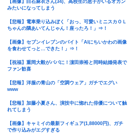
【画像】白石麻衣さん(34)、高校生の息子がいるオカン
みたいになってしまう
【悲報】電車乗り込みぼく「おっ、可愛いミニスカＯＬ
ちゃんの隣あいてんじゃん！座ったろ！」⇒！
【画像】セブンイレブンのバイト「AIにちいかわの画像
を食わせてっと…できた！」⇒！
【祝福】重岡大毅がパパに！濵田崇裕と同時結婚発表で
ファン歓喜
【悲報】洋服の青山の「空調ウェア」ガチでエグい
www
【悲報】加藤小夏さん、演技中に惚れた俳優について触
れてしまう
【画像】キャミイの最新フィギュア(1,88000円)、ガチ
で作り込みがエグすぎる