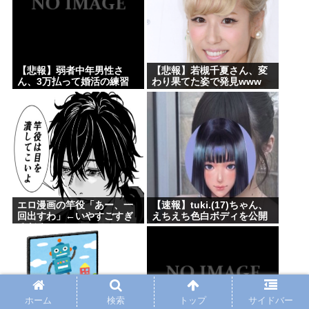
【悲報】弱者中年男性さ
【悲報】若槻千夏さん、変
ん、3万払って婚活の練習
わり果てた姿で発見www
www
エロ漫画の竿役「あー、一
【速報】tuki.(17)ちゃん、
回出すわ」←いやすごすぎ
えちえち色白ボディを公開
るだろwww
www
ホーム
検索
トップ
サイドバー