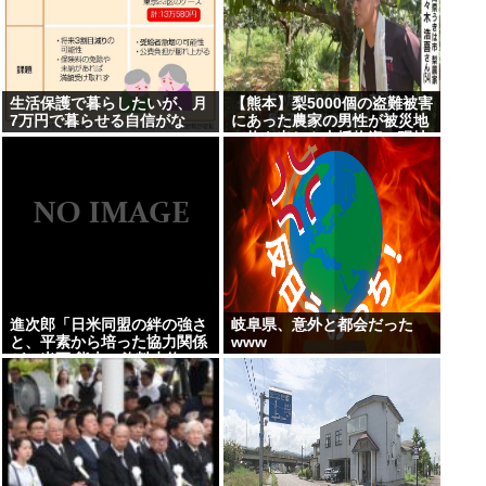
生活保護で暮らしたいが、月
【熊本】梨5000個の盗難被害
7万円で暮らせる自信がな
にあった農家の男性が被災地
い…
で炊き出しや支援物資、現地
で目にした”助け合いの輪”
進次郎「日米同盟の絆の強さ
岐阜県、意外と都会だった
と、平素から培った協力関係
www
が」米軍 熊本に飲料水約16
トン支援