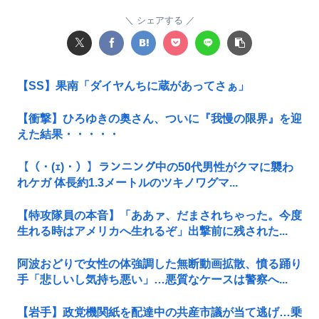
シェアする
【SS】果南「ダイヤんちに蔵があってさぁ」
【衝撃】ひろゆきの奥さん、ついに『我慢の限界』を迎
えた結果・・・・・
【（・(ｪ)・）】ランニング中の50代男性がクマに襲わ
れケガ 体長約1.3メートルのツキノワグマ...
【特攻隊員の本音】「ああァ、だまされちゃった。今度
生れる時はアメリカへ生れるぞ」出撃前に残された...
阿波おどりで女性の体強調した無断動画拡散、憤る踊り
手「悲しいし気持ち悪い」…悪質なケースは警察へ...
【岩手】政党機関紙を配達中の共産市議が当て逃げ…乗