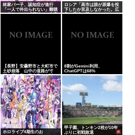
林家パー子、認知症が進行
ロシア「高市は誰が原爆を投
「一人で外出られない」難聴
下したか言及しなかった。広
で夫・ペーと「筆談」…自宅
島と長崎に落ちたのはUFOだ
全焼から約1年
と思っているのか?」
【長野】安曇野市と大町市で
8割がGemini利用、
土砂崩落 山中の道路が寸
ChatGPTは68%
断 宿泊客や登山客など計
400人近くが孤立か 土石流
で橋が流されたとの情報も
甲子園、トンキン2校が10年
ホロライブ4期生のお
ぶりに初戦敗退