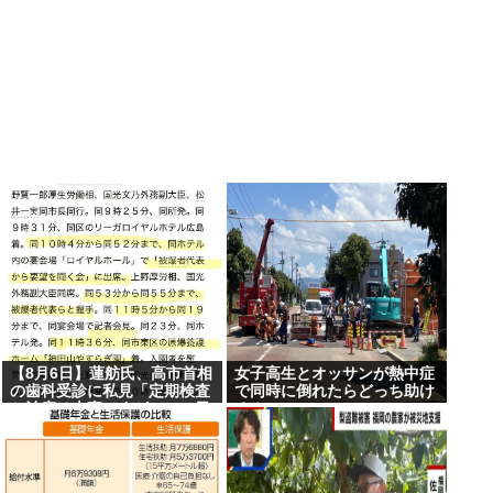
【8月6日】蓮舫氏、高市首相
女子高生とオッサンが熱中症
の歯科受診に私見「定期検査
で同時に倒れたらどっち助け
と治療は大事ですが…この日
る？
を避けて行くべきお立場で
は」