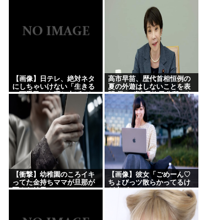
【画像】日テレ、絶対ネタ
高市早苗、歴代首相恒例の
にしちゃいけない「生きる
夏の外遊はしないことを表
の下手民」を晒し上げてし
明 働かず連日終日公邸のも
まう
よう
【衝撃】幼稚園のころイキ
【画像】彼女「ごめーん♡
ってた金持ちママが旦那が
ちょびっツ散らかってるけ
死んだ結果･････⇒！！
ど上がって～～～！」
⇒！！