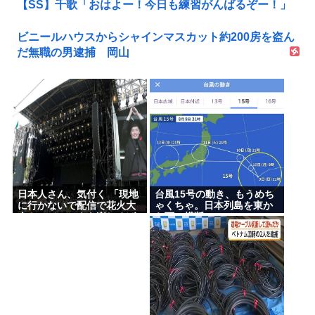
【SS】千歌「おはよー！今日も練習がんばるぞー！」
ビニールハウスからシャインマスカット約200房を盗ん
だ無職の男逮捕 岡山
日本人さん、気付く 「現地
台風15号の動き、もうめち
に行かないで配信で花火大
ゃくちゃ。日本列島を東か
会やフジロックを楽しめば
ら西に横断
いいんだ」