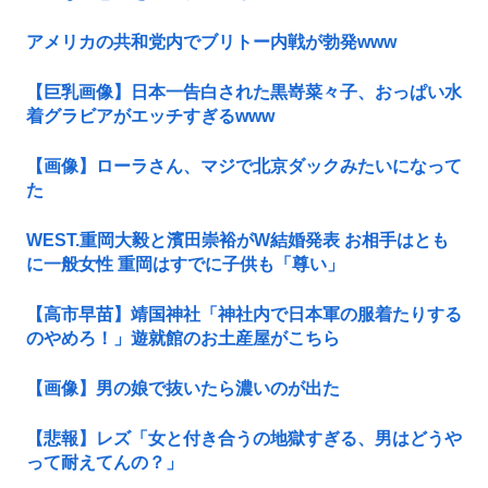
アメリカの共和党内でブリトー内戦が勃発www
【巨乳画像】日本一告白された黒嵜菜々子、おっぱい水
着グラビアがエッチすぎるwww
【画像】ローラさん、マジで北京ダックみたいになって
た
WEST.重岡大毅と濱田崇裕がW結婚発表 お相手はとも
に一般女性 重岡はすでに子供も「尊い」
【高市早苗】靖国神社「神社内で日本軍の服着たりする
のやめろ！」遊就館のお土産屋がこちら
【画像】男の娘で抜いたら濃いのが出た
【悲報】レズ「女と付き合うの地獄すぎる、男はどうや
って耐えてんの？」