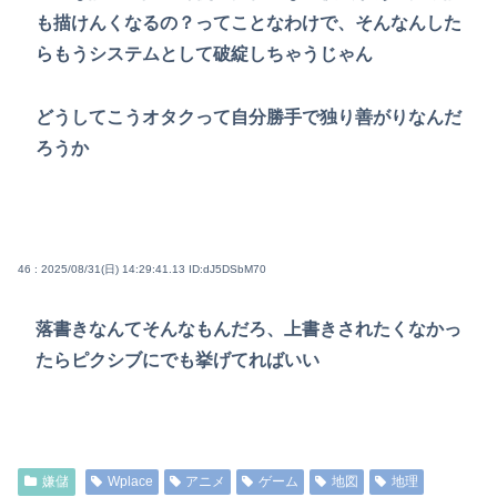
も描けんくなるの？ってことなわけで、そんなんした
らもうシステムとして破綻しちゃうじゃん
どうしてこうオタクって自分勝手で独り善がりなんだ
ろうか
46 : 2025/08/31(日) 14:29:41.13
ID:dJ5DSbM70
落書きなんてそんなもんだろ、上書きされたくなかっ
たらピクシブにでも挙げてればいい
嫌儲
Wplace
アニメ
ゲーム
地図
地理