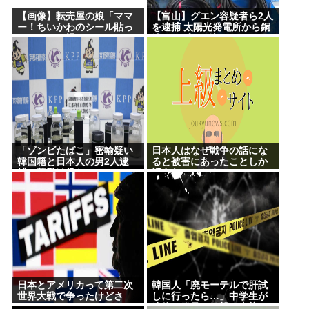
【画像】転売屋の娘「ママ
【富山】グエン容疑者ら2人
ー！ちいかわのシール貼っ
を逮捕 太陽光発電所から銅
たよー！」親
線ケーブルを盗む
「！！！！！！」
「ゾンビたばこ」密輸疑い
日本人はなぜ戦争の話にな
韓国籍と日本人の男2人逮
ると被害にあったことしか
捕、荷受け役か
話さないのか？
日本とアメリカって第二次
韓国人「廃モーテルで肝試
世界大戦で争ったけどさ
しに行ったら…」中学生が
遺体を発見、衝撃の事態に