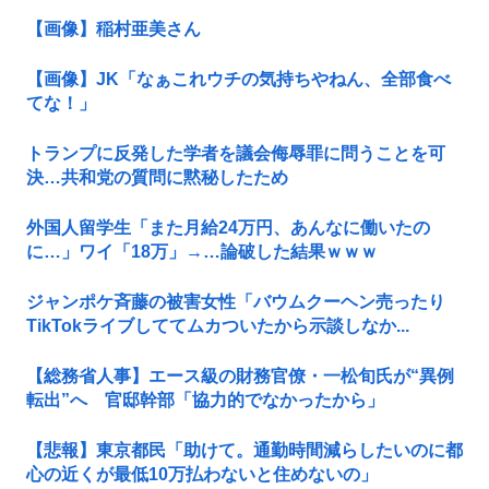
【画像】稲村亜美さん
【画像】JK「なぁこれウチの気持ちやねん、全部食べ
てな！」
トランプに反発した学者を議会侮辱罪に問うことを可
決…共和党の質問に黙秘したため
外国人留学生「また月給24万円、あんなに働いたの
に…」ワイ「18万」→…論破した結果ｗｗｗ
ジャンポケ斉藤の被害女性「バウムクーヘン売ったり
TikTokライブしててムカついたから示談しなか...
【総務省人事】エース級の財務官僚・一松旬氏が“異例
転出”へ 官邸幹部「協力的でなかったから」
【悲報】東京都民「助けて。通勤時間減らしたいのに都
心の近くが最低10万払わないと住めないの」