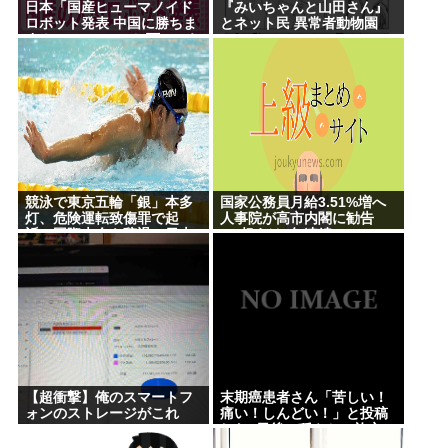
日本「国産ヒューマノイド
『みいちゃんと山田さん』
ロボット発表 中国に勝ちま
とネット民 異常者動物園
す！」youtubeで1万いいね
競泳で東京五輪「銀」本多
国家公務員月給3.51%増へ
灯、危険運転致傷罪で起
人事院が高市内閣に勧告
訴・国際大会を辞退…日本
3%超えは2年連続
水泳連盟「報告が遅れお詫
び」
【超衝撃】俺のスマートフ
末期癌患者さん「苦しい！
ォンのストレージがこれ
痛い！しんどい！」と投稿
した5日後に穏やかに旅立つ