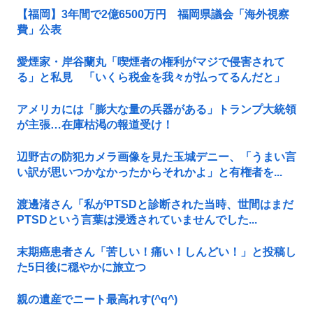
【福岡】3年間で2億6500万円 福岡県議会「海外視察
費」公表
愛煙家・岸谷蘭丸「喫煙者の権利がマジで侵害されて
る」と私見 「いくら税金を我々が払ってるんだと」
アメリカには「膨大な量の兵器がある」トランプ大統領
が主張…在庫枯渇の報道受け！
辺野古の防犯カメラ画像を見た玉城デニー、「うまい言
い訳が思いつかなかったからそれかよ」と有権者を...
渡邊渚さん「私がPTSDと診断された当時、世間はまだ
PTSDという言葉は浸透されていませんでした...
末期癌患者さん「苦しい！痛い！しんどい！」と投稿し
た5日後に穏やかに旅立つ
親の遺産でニート最高れす(^q^)