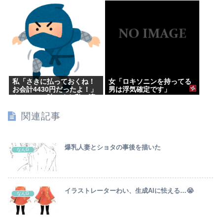
界全体だと1割くらいしかい
ないはずなのに → 「左ピッ
チャーは貴重だからな」
「内野では不利だけど基本
左利きのほうが重宝される
傾向にはあると思う」
私「さきに払っておくね！
女「ロキソニンを持ってる
お会計4430円だったよ！」
男は浮気確定です」
さて、この時いくら私に渡
すか書いてね
関連記事
爆乳人妻とショタの事後を描いた
なんG
イラストレーターわい、生成AIに怯える…😭
なんG