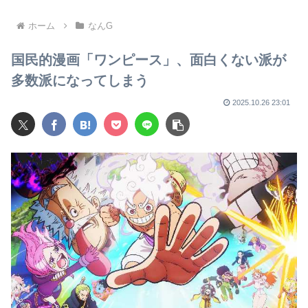
「自分たちだけが特別扱いさ
栄えてないやん」俺「でも、
れる理由を社説で論じてほし
西やんw」
い」
ホーム
なんG
国民的漫画「ワンピース」、面白くない派が
多数派になってしまう
2025.10.26 23:01