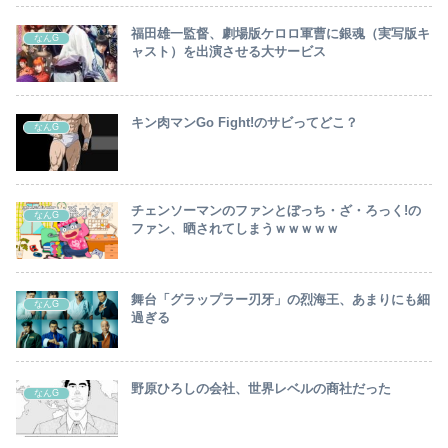
福田雄一監督、劇場版ケロロ軍曹に銀魂（実写版キ
なんG
ャスト）を出演させる大サービス
キン肉マンGo Fight!のサビってどこ？
なんG
チェンソーマンのファンとぼっち・ざ・ろっく!の
なんG
ファン、晒されてしまうｗｗｗｗｗ
舞台「グラップラー刃牙」の烈海王、あまりにも細
なんG
過ぎる
野原ひろしの会社、世界レベルの商社だった
なんG