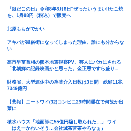
『銀だこの日』令和8年8月8日“ぜったいうまい!!たこ焼
を、1舟88円（税込）で販売へ
北原ももがでかい
アキバが風俗街になってしまった理由、誰にも分からな
い
高市早苗首相の熊本地震視察PV、芸人にバカにされる
「北朝鮮の記録映画かと思った。金正恩ですら盛り...
財務省、大型連休中の為替介入日数は3日間 総額11兆
7349億円
【悲報】ニートワイ(32)コンビニ29時間滞在で何故か出
禁に
積水ハウス「地面師に55億円騙し取られた…」 ワイ
「はえーかわいそう…会社滅茶苦茶やろなぁ」