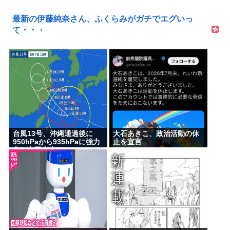
最新の伊藤純奈さん、ふくらみがガチでエグいっ
て・・・
台風13号、沖縄通過後に
大石あきこ、政治活動の休
950hPaから935hPaに強力
止を宣言
化し中国本土へwww