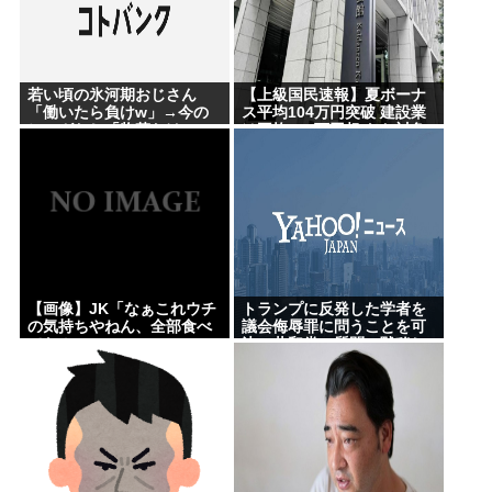
若い頃の氷河期おじさん
【上級国民速報】夏ボーナ
「働いたら負けw」→今の
ス平均104万円突破 建設業
ヒョガおじ「惣菜たけぇ
は平均200万円超 なお対象
よ..」 自業自得で草
は大手163社93万人、全就
業者の1%強
【画像】JK「なぁこれウチ
トランプに反発した学者を
の気持ちやねん、全部食べ
議会侮辱罪に問うことを可
てな！」
決…共和党の質問に黙秘し
たため