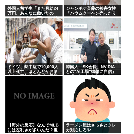
外国人留学生「また月給24
ジャンポケ斉藤の被害女性
万円、あんなに働いたの
「バウムクーヘン売ったり
に…」ワイ「18万」→…論
TikTokライブしててムカつ
破した結果ｗｗｗ
いたから示談しなかった」
←これ
ドイツ、熱中症で10,000人
韓国人「SK会長、NVIDIA
以上死亡、ほとんどがおま
との“AI工場”構想に自信」
えらと同年代、若者は元気
→「これが生きたビジネス
だ！」
【海外の反応】なんでMLB
ラーメン屋はさっさとクレ
には左利きが多いんだ？世
カ対応しろや