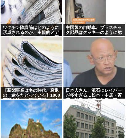
ワクチン陰謀論はどのように
中国製の自動車。プラスチッ
形成されるのか、主観的メデ
ク部品はクッキーのように脆
ィアリテラシーとメディア不
い
信「ワクチンにマイクロチッ
プが埋め込まれている」
【新聞事業は冬の時代、衰退
日本人さん、流石にレイパー
の一途をたどっている】1000
が多すぎる…松本・中居・斉
万部を誇った読売新聞、15年
藤・和田・伊藤・佐野・新
で部数半減の衝撃
井・ボビーオロゴンetc…