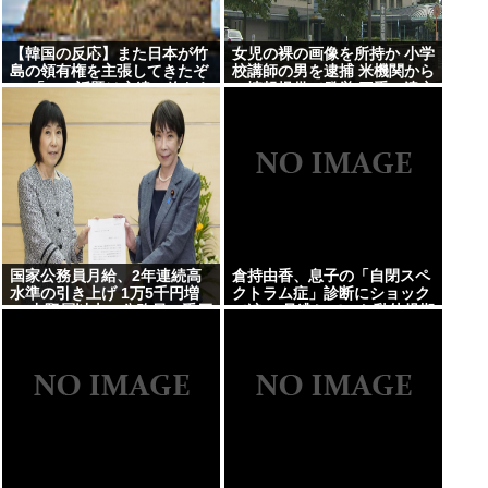
【韓国の反応】また日本が竹
女児の裸の画像を所持か 小学
島の領有権を主張してきたぞ
校講師の男を逮捕 米機関から
→ 「この話題は永遠に終わら
の情報提供で発覚 三重・津市
ないな」「日本政府の支持率
が落ちてきた時点でこの手の
ニュースが出るのは予想でき
た」
国家公務員月給、2年連続高
倉持由香、息子の「自閉スペ
水準の引き上げ 1万5千円増
クトラム症」診断にショック
に 中堅層以上の公務員に手厚
で涙… 見逃していた乳幼児期
く配分
のサインとは