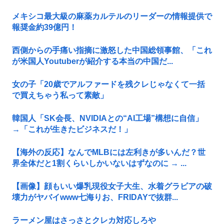
メキシコ最大級の麻薬カルテルのリーダーの情報提供で
報奨金約39億円！
西側からの手痛い指摘に激怒した中国総領事館、「これ
が米国人Youtuberが紹介する本当の中国だ...
女の子「20歳でアルファードを残クレじゃなくて一括
で買えちゃう私って素敵」
韓国人「SK会長、NVIDIAとの“AI工場”構想に自信」
→「これが生きたビジネスだ！」
【海外の反応】なんでMLBには左利きが多いんだ？世
界全体だと1割くらいしかいないはずなのに → ...
【画像】顔もいい爆乳現役女子大生、水着グラビアの破
壊力がヤバイwww七海りお、FRIDAYで抜群...
ラーメン屋はさっさとクレカ対応しろや