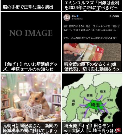
エミンユルマズ「日銀は金利
脳の手術で正常な脳を摘出
を2024年に2%にすべきだっ
た、2%で景気が悪くなるな
ら生産性が低い利益が出せな
い企業、潰れろ
【急げ！】れいわ新選組グッ
暇空茜の臣下のなるくん(嫌
ズ、半額セールのお知らせ
儲代表)、切り刻む動画をうp
するためにストッキングを購
入、ハサミを入れて感触を楽
しむ
元朝日新聞記者さん 新聞の
埼玉俺「オイ！田舎モン！
軽減税率の闇に触れてしまう
w」大阪人「…埼玉言うほど