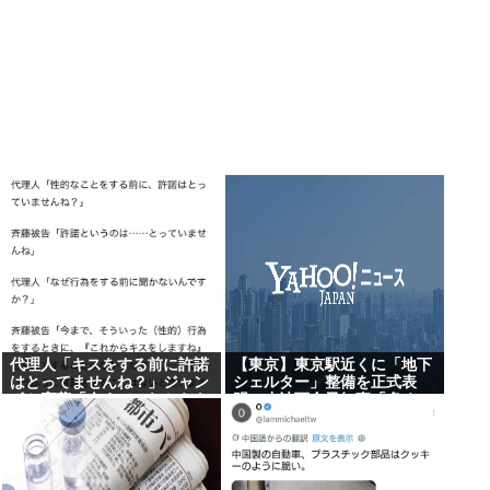
代理人「キスをする前に許諾
【東京】東京駅近くに「地下
はとってませんね？」ジャン
シェルター」整備を正式表
ポケ斎藤「今までこれからキ
明…小池百合子知事「多くの
スしますなんて宣言すること
方が滞在、施設整備の効果高
なかったので」
い」