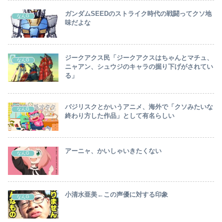
ガンダムSEEDのストライク時代の戦闘ってクソ地
なんG
味だよな
ジークアクス民「ジークアクスはちゃんとマチュ、
なんG
ニャアン、シュウジのキャラの掘り下げがされてい
る」
バジリスクとかいうアニメ、海外で「クソみたいな
なんG
終わり方した作品」として有名らしい
アーニャ、かいしゃいきたくない
なんG
小清水亜美←この声優に対する印象
なんG