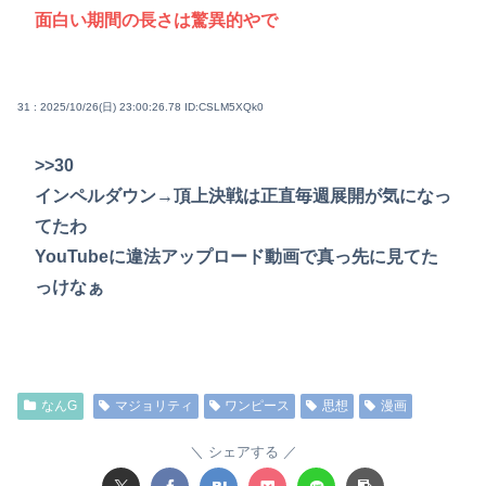
面白い期間の長さは驚異的やで
31 : 2025/10/26(日) 23:00:26.78
ID:CSLM5XQk0
>>30
インペルダウン→頂上決戦は正直毎週展開が気になっ
てたわ
YouTubeに違法アップロード動画で真っ先に見てた
っけなぁ
なんG
マジョリティ
ワンピース
思想
漫画
シェアする