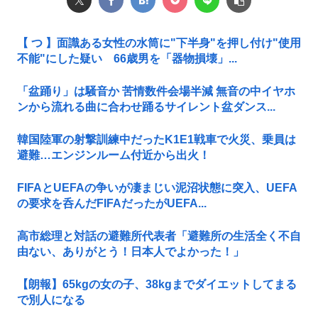
【 つ 】面識ある女性の水筒に"下半身"を押し付け"使用
不能"にした疑い 66歳男を「器物損壊」...
「盆踊り」は騒音か 苦情数件会場半減 無音の中イヤホ
ンから流れる曲に合わせ踊るサイレント盆ダンス...
韓国陸軍の射撃訓練中だったK1E1戦車で火災、乗員は
避難…エンジンルーム付近から出火！
FIFAとUEFAの争いが凄まじい泥沼状態に突入、UEFA
の要求を呑んだFIFAだったがUEFA...
高市総理と対話の避難所代表者「避難所の生活全く不自
由ない、ありがとう！日本人でよかった！」
【朗報】65kgの女の子、38kgまでダイエットしてまる
で別人になる