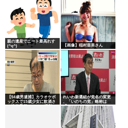
親の遺産でニート最高れす
【画像】稲村亜美さん
(^q^)
【54歳男逮捕】カラオケボ
れいわ新選組が党名の変更
ックスで15歳少女に飲酒さ
、「いのちの党」略称は
せ性的暴行 スマホで撮影か
『いのち』 SNSではTIM・
千葉
ゴルゴ松本に言及「ゴルゴ
出馬確定」「党首は決ま
り」