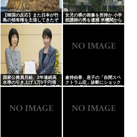
【韓国の反応】また日本が竹
女児の裸の画像を所持か 小学
島の領有権を主張してきたぞ
校講師の男を逮捕 米機関から
→ 「この話題は永遠に終わら
の情報提供で発覚 三重・津市
ないな」「日本政府の支持率
が落ちてきた時点でこの手の
ニュースが出るのは予想でき
た」
国家公務員月給、2年連続高
倉持由香、息子の「自閉スペ
水準の引き上げ 1万5千円増
クトラム症」診断にショック
に 中堅層以上の公務員に手厚
で涙… 見逃していた乳幼児期
く配分
のサインとは