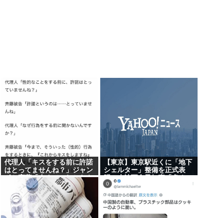
代理人「キスをする前に許諾
【東京】東京駅近くに「地下
はとってませんね？」ジャン
シェルター」整備を正式表
ポケ斎藤「今までこれからキ
明…小池百合子知事「多くの
スしますなんて宣言すること
方が滞在、施設整備の効果高
なかったので」
い」