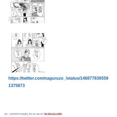
https://twitter.com/naguruzo_/status/146877836559
1375873
18 : 2025/07/10(木) 20:21:40.67
ID:2KrAxc280