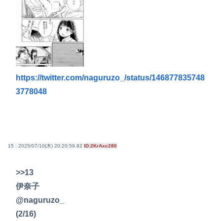
https://twitter.com/naguruzo_/status/146877835748
3778048
15 : 2025/07/10(木) 20:20:59.82
ID:2KrAxc280
>>13
伊奈子
@naguruzo_
(2/16)