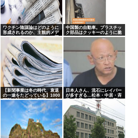
ワクチン陰謀論はどのように
中国製の自動車。プラスチッ
形成されるのか、主観的メデ
ク部品はクッキーのように脆
ィアリテラシーとメディア不
い
信「ワクチンにマイクロチッ
プが埋め込まれている」
【新聞事業は冬の時代、衰退
日本人さん、流石にレイパー
の一途をたどっている】1000
が多すぎる…松本・中居・斉
万部を誇った読売新聞、15年
藤・和田・伊藤・佐野・新
で部数半減の衝撃
井・ボビーオロゴンetc…