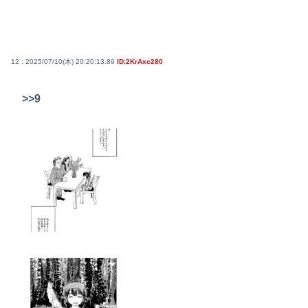
12 : 2025/07/10(木) 20:20:13.89
ID:2KrAxc280
>>9