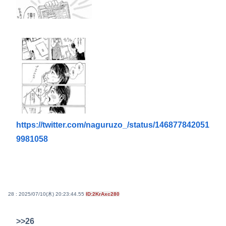
https://twitter.com/naguruzo_/status/146877842051
9981058
28 : 2025/07/10(木) 20:23:44.55
ID:2KrAxc280
>>26