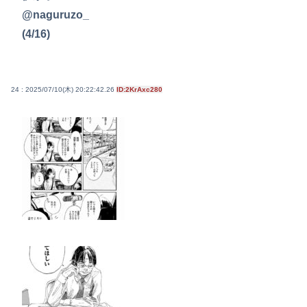
@naguruzo_
(4/16)
24 : 2025/07/10(木) 20:22:42.26
ID:2KrAxc280