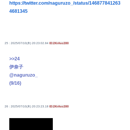
https://twitter.com/naguruzo_/status/146877841263
4681345
25 : 2025/07/10(木) 20:23:02.84
ID:2KrAxc280
>>24
伊奈子
@naguruzo_
(9/16)
26 : 2025/07/10(木) 20:23:23.18
ID:2KrAxc280