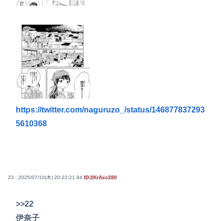
https://twitter.com/naguruzo_/status/146877837293
5610368
23 : 2025/07/10(木) 20:22:21.94
ID:2KrAxc280
>>22
伊奈子