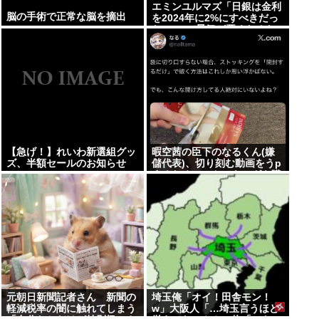
エミンユルマズ「日銀は金利
脳の手術で正常な脳を摘出
を2024年に2%にすべきだっ
た、2%で景気が悪くなるな
ら生産性が低い利益が出せな
い企業、潰れろ
【急げ！】れいわ新選組グッ
暇空茜の臣下のなるくん(嫌
ズ、半額セールのお知らせ
儲代表)、切り刻む動画をうp
するためにストッキングを購
入、ハサミを入れて感触を楽
しむ
元朝日新聞記者さん 新聞の
埼玉俺「オイ！田舎モン！
軽減税率の闇に触れてしまう
w」大阪人「…埼玉言うほど