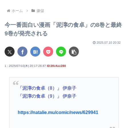
「自分たちだけが特別扱いさ
栄えてないやん」俺「でも、
れる理由を社説で論じてほし
西やんw」
い」
ホーム
嫌儲
今一番面白い漫画「泥濘の食卓」の8巻と最終
9巻が発売される
2025.07.10 20:32
1 : 2025/07/10(木) 20:17:28.87
ID:2KrAxc280
「泥濘の食卓（8）」 伊奈子
「泥濘の食卓（9）」 伊奈子
https://natalie.mu/comic/news/629941