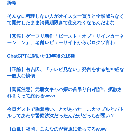
辞職
そんなに料理しない人がオイスター買うと全然減らなく
て開封したまま消費期限きて使えなくなるんだよな
【悲報】ゲーフリ新作「ビースト・オブ・リインカーネ
ーション」、老舗レビューサイトからボロクソ言わ...
ChatGPTに聞いた10年後の18期
【正論】有吉氏、「テレビ見ない」発言をする無神経な
一般人に憤慨
【閲覧注意】元臆女キャバ嬢の首吊り自●配信、拡散さ
れまくって終わるwww
今日ガストで胸糞悪いことがあった→…カップルとバト
ルしてあわや警察沙汰だったんだがどっちが悪い？
【画像】福岡、こんなのが普通に走ってるwww