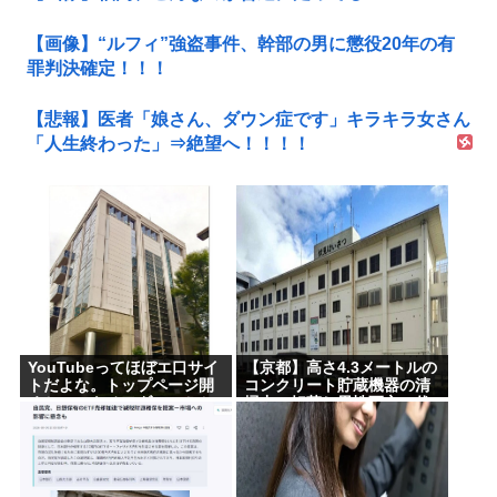
【画像】“ルフィ”強盗事件、幹部の男に懲役20年の有
罪判決確定！！！
【悲報】医者「娘さん、ダウン症です」キラキラ女さん
「人生終わった」⇒絶望へ！！！！
YouTubeってほぼエ口サイ
【京都】高さ4.3メートルの
トだよな。トップページ開
コンクリート貯蔵機器の清
くといつもチアダンスとか
掃中に転落し男性死亡、伏
ローアングルで撮影した街
見区の工場
撮り動画ばっか出てくるじ
ゃん