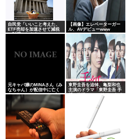
自民党「いいこと考えた、
【画像】エレベーターガー
ETF売却を加速させて減税
ル、AVデビューwww
の財源にしよう」
元キャバ嬢のMINAさん（み
東野圭吾を追悼、亀梨和也
なちゃん）が配信中に亡く
主演のドラマ「東野圭吾 手
なったのではないかとX上で
紙」放送 TVerでリアルタイ
話題に（※動画あり）
ム配信、見逃し配信も