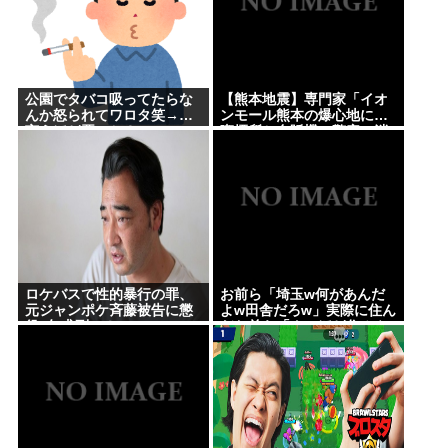
公園でタバコ吸ってたらな
【熊本地震】専門家「イオ
んか怒られてワロタ笑→…
ンモール熊本の爆心地に…
言うほど悪いか？
喫煙所と自販機」警察・消
防「」←これ・・・
ロケバスで性的暴行の罪、
お前ら「埼玉w何があんだ
元ジャンポケ斉藤被告に懲
よw田舎だろw」実際に住ん
役7年求刑⇒！
だお前ら「クソほど住みや
すい困ることねえじゃん」