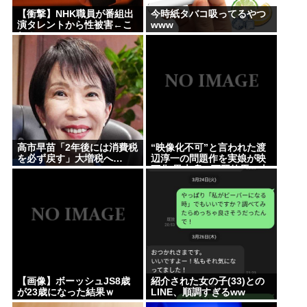
【衝撃】NHK職員が番組出
今時紙タバコ吸ってるやつ
演タレントから性被害←こ
www
れ！
高市早苗「2年後には消費税
“映像化不可”と言われた渡
を必ず戻す」大増税へ…
辺淳一の問題作を実娘が映
画化 黒木瞳、西岡徳馬、吉
田羊が出演
【画像】ボーッシュJS8歳
紹介された女の子(33)との
が23歳になった結果ｗ
LINE、順調すぎるww