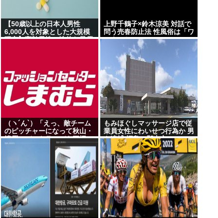
【50歳以上の日本人男性
上野千鶴子×鈴木涼美 対話で
6,000人を対象とした大規模
問う売春防止法 性風俗は「ワ
研究】高齢男性の性的な最優
ーク」か
先事項は性的興奮
（ヽ´ん`）「えっ、敵チーム
もみほぐしマッサージ店で従
のピッチャーになって秋山・
業員女性にわいせつ行為か 男
清原・デストラーデを三振に
を逮捕 福島・郡山市
抑えたら一億ですか？」→ど
うする？