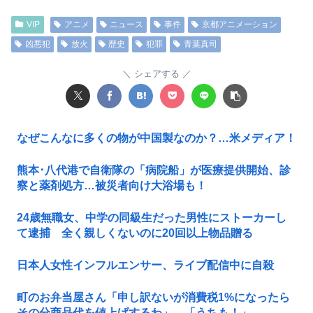
VIP
アニメ
ニュース
事件
京都アニメーション
凶悪犯
放火
歴史
犯罪
青葉真司
シェアする
なぜこんなに多くの物が中国製なのか？…米メディア！
熊本･八代港で自衛隊の「病院船」が医療提供開始、診
察と薬剤処方…被災者向け大浴場も！
24歳無職女、中学の同級生だった男性にストーカーし
て逮捕 全く親しくないのに20回以上物品贈る
日本人女性インフルエンサー、ライブ配信中に自殺
町のお弁当屋さん「申し訳ないが消費税1%になったら
その分商品代を値上げするわ」 「うちも！」