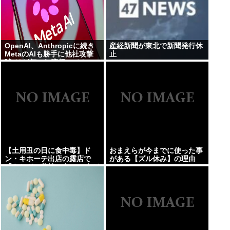
OpenAI、Anthropicに続き
産経新聞が東北で新聞発行休
MetaのAIも勝手に他社攻撃
止
嘘ξけど何これ流行ってん
の？
【土用丑の日に食中毒】ド
おまえらが今までに使った事
ン・キホーテ出店の露店で
がある【ズル休み】の理由
「うなぎの蒲焼」食べ14人が
発熱や下痢