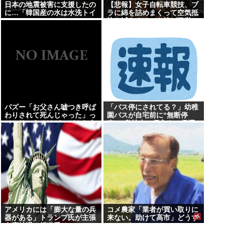
日本の地震被害に支援したの
【悲報】女子自転車競技、ブ
に…「韓国産の水は水洗トイ
ラに綿を詰めまくって空気抵
レに」
抗を減らすチート技が発覚ｗ
ｗｗ
パズー「お父さん嘘つき呼ば
「バス停にされてる？」幼稚
わりされて死んじゃった」っ
園バスが自宅前に“無断停
てセリフあるけど、どんな自
車” 敷地内に侵入も…保護
殺方法だったの？
者マナーに「我慢の限界」
アメリカには「膨大な量の兵
コメ農家「業者が買い取りに
器がある」トランプ氏が主張
来ない。助けて高市」どうす