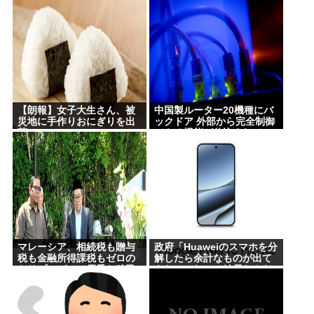
【朗報】女子大生さん、被
中国製ルーター20機種にバ
災地に手作りおにぎりを出
ックドア 外部から完全制御
荷
できる機能が仕込まれてい
た
マレーシア、相続税も贈与
政府「Huaweiのスマホを分
税も金融所得課税もゼロの
解したら余計なものが出て
トリプルゼロで優秀な移民
きた」これって結局なんだ
を海外から集めてしまう…
ったの？