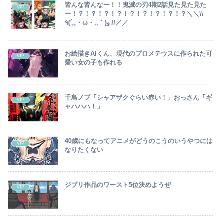
皆んな皆んなー！！鬼滅の刃4期2話見た見た見た
VIP
ー！？！？！？！？！？！？！？！？！？＼＼\\
٩(´,,・ω・,,｀)و //／／
お絵描きAIくん、現代のプロメテウスに作られた可
VIP
愛い女の子も作れる
千鳥ノブ「シャアザクぐらい赤い！」おっさん「ギ
VIP
ャハハハ！」
40歳にもなってアニメがどうのこうのいうやつには
VIP
なりたくない
ジブリ作品のワースト5位決めようぜ
VIP