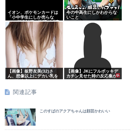
イオン、ポケモンカードは
今の中高生にしかわからな
「小中学生にしか売らな
いこと
い」 転売対策の決断が「素
晴らしい」
【画像】板野友美(32)さ
【画像】JKにフルボッキデ
ん、想像以上にデカい乳を
カチン見せた時の反応集が
してしまうwww
こちらww
関連記事
このすばのアクアちゃんは顔芸かわいい
VIP