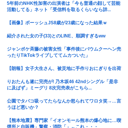
5年前のNHK性加害の出演者は「今も普通の顔して芸能
活動してる」ネット「受信料を取るくらいなら詳...
【画像】ボーッシュJS8歳が23歳になった結果ｗ
紹介された女の子(33)とのLINE、順調すぎるww
ジャンポケ斉藤の被害女性「事件後にバウムクーヘン売
ったりTikTokライブしててムカついた」
【朗報】女子大生さん、被災地に手作りおにぎりを出荷
りおたんも遂に完売が! 乃木坂46 42ndシングル「是非
に及ばず」ミーグリ 8次完売表がこちら...
公園でタバコ吸ってたらなんか怒られてワロタ笑→…言
うほど悪いか？
【熊本地震】専門家「イオンモール熊本の爆心地に…喫
煙所と自販機」警察・消防「」←これ・・・