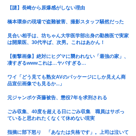
【謎】長崎から原爆感がしない理由
橋本環奈の現場で盗難被害、撮影スタッフ騒然だった
見合い相手は、坊ちゃん大学医学部出身の勤務医で実家
は開業医、30代半ば、次男。これはあかん！
【衝撃画像】絶対にヒグマに襲われない「最強の家」、
凄すぎるwwwこれは…ヤバすぎる…
ワイ「どう見ても熟女AVのパッケージにしか見えん商
品宣伝画像でも見るか...」
元ジャンポケ斉藤被告、懲役7年を求刑される
ごみ収集、40度を超える日にごみ収集 職員はサボっ
ていると思われたくなくて休めない現実
指摘に部下怒り 「あなたは失格です」。上司は泣いて