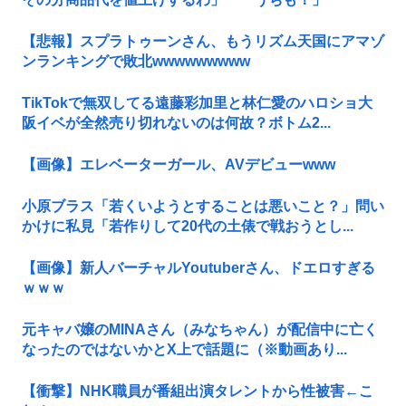
【悲報】スプラトゥーンさん、もうリズム天国にアマゾ
ンランキングで敗北wwwwwwwww
TikTokで無双してる遠藤彩加里と林仁愛のハロショ大
阪イベが全然売り切れないのは何故？ボトム2...
【画像】エレベーターガール、AVデビューwww
小原ブラス「若くいようとすることは悪いこと？」問い
かけに私見「若作りして20代の土俵で戦おうとし...
【画像】新人バーチャルYoutuberさん、ドエロすぎる
ｗｗｗ
元キャバ嬢のMINAさん（みなちゃん）が配信中に亡く
なったのではないかとX上で話題に（※動画あり...
【衝撃】NHK職員が番組出演タレントから性被害←こ