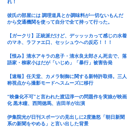
れ！
彼氏の部屋には 調理道具とか調味料が一切ないもんだ
から交通機関を使って自分で全て持って行った。
【ガークリ】正統派だけど、デッッッカって感じの水着
のマネ、ラファエ口、セッシュウへの反応！！！
【恨み】清水アキラの息子・清水良太郎さん死去で、落
語家・柳家小はだが「いじめ」「暴行」被害告発
【速報】任天堂、カメラ制御に関する新特許取得。三人
称視点から撮影モードへスムーズに移行
“映像化不可”と言われた渡辺淳一の問題作を実娘が映画
化 黒木瞳、西岡徳馬、吉田羊が出演
伊集院光が日刊スポーツの見出しに2度激怒「朝日新聞
系の新聞をやめる」と言い出した背景