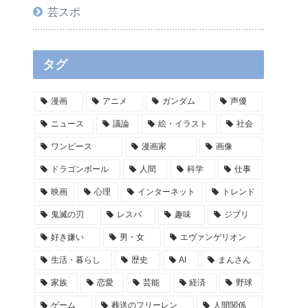
芸スポ
タグ
漫画
アニメ
ガンダム
声優
ニュース
議論
絵・イラスト
社会
ワンピース
漫画家
画像
ドラゴンボール
人間
科学
仕事
映画
心理
インターネット
トレンド
鬼滅の刃
レスバ
趣味
ジブリ
好き嫌い
男・女
エヴァンゲリオン
生活・暮らし
歴史
AI
まんさん
家族
恋愛
芸能
経済
野球
ゲーム
葬送のフリーレン
人間関係