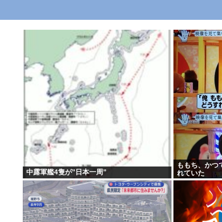
ももち、かつ
中露軍艦4隻が”日本一周”
れていた