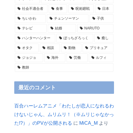
社会不適合者
食事
呪術廻戦
日本
ちいかわ
チェンソーマン
子供
テレビ
結婚
NARUTO
ハンターハンター
ぼっちざろっく
癒し
オタク
相談
動物
プリキュア
ジョジョ
海外
労働
ルフィ
教師
最近のコメント
百合ハーレムアニメ「わたしが恋人になれるわ
けないじゃん、ムリムリ！（※ムリじゃなかっ
た!?）」のPVが公開される
に
MiCA_M
より