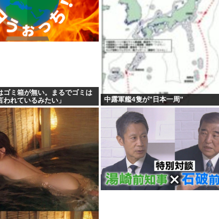
はゴミ箱が無い。まるでゴミは
中露軍艦4隻が”日本一周”
言われているみたい」