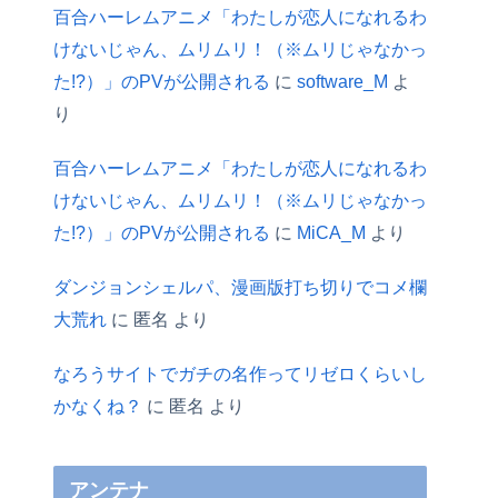
百合ハーレムアニメ「わたしが恋人になれるわ
けないじゃん、ムリムリ！（※ムリじゃなかっ
た!?）」のPVが公開される
に
software_M
よ
り
百合ハーレムアニメ「わたしが恋人になれるわ
けないじゃん、ムリムリ！（※ムリじゃなかっ
た!?）」のPVが公開される
に
MiCA_M
より
ダンジョンシェルパ、漫画版打ち切りでコメ欄
大荒れ
に
匿名
より
なろうサイトでガチの名作ってリゼロくらいし
かなくね？
に
匿名
より
アンテナ