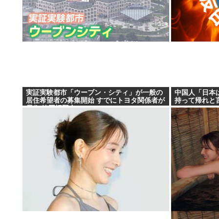
実証実験都市「ウーブン・シティ」が一般の
中国人「日本
居住希望者の募集開始 すでにトヨタ関係者が
持って帰れと
居住 静岡裾野市