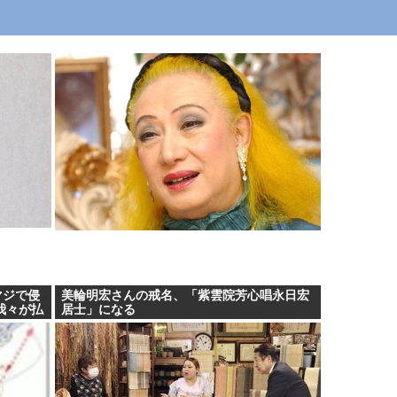
マジで侵
美輪明宏さんの戒名、「紫雲院芳心唱永日宏
我々が払
居士」になる