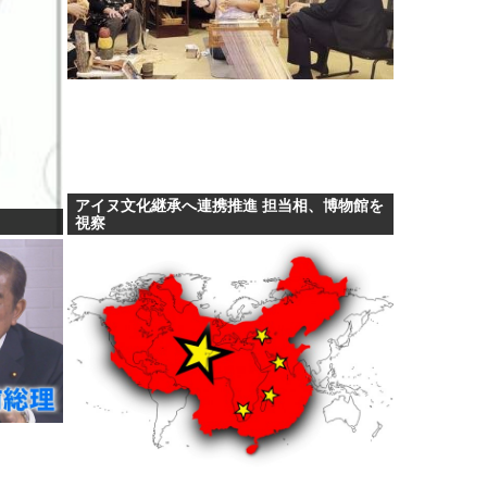
アイヌ文化継承へ連携推進 担当相、博物館を
視察