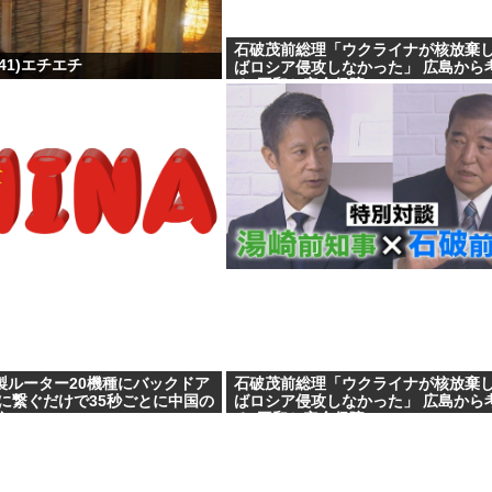
石破茂前総理「ウクライナが核放棄
41)エチエチ
ばロシア侵攻しなかった」 広島から
る”平和と安全保障”
製ルーター20機種にバックドア
石破茂前総理「ウクライナが核放棄
に繋ぐだけで35秒ごとに中国の
ばロシア侵攻しなかった」 広島から
信
る”平和と安全保障”