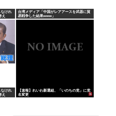
しなけれ
台湾メディア「中国がレアアースを武器に貿
考え
易戦争した結果www」
しなけれ
【速報】れいわ新選組、「いのちの党」に党
考え
名変更