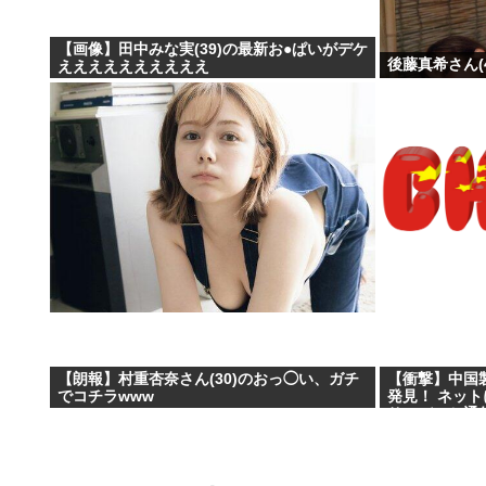
【画像】田中みな実(39)の最新お●ぱいがデケ
後藤真希さん(
ええええええええええ
【朗報】村重杏奈さん(30)のおっ◯い、ガチ
【衝撃】中国
でコチラwww
発見！ ネット
サーバーと通