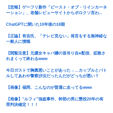
【悲報】ゲーフリ新作「ビースト・オブ・リインカーネ
ーション」、老舗レビューサイトからボロクソ言わ...
ChatGPTに聞いた10年後の18期
【正論】有吉氏、「テレビ見ない」発言をする無神経な
一般人に憤慨
【閲覧注意】元臆女キャバ嬢の首吊り自●配信、拡散さ
れまくって終わるwww
今日ガストで胸糞悪いことがあった→…カップルとバト
ルしてあわや警察沙汰だったんだがどっちが悪い？
【画像】福岡、こんなのが普通に走ってるwww
【画像】“ルフィ”強盗事件、幹部の男に懲役20年の有
罪判決確定！！！