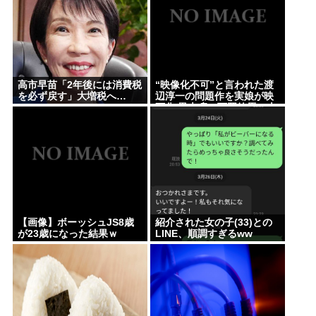
高市早苗「2年後には消費税
“映像化不可”と言われた渡
を必ず戻す」大増税へ…
辺淳一の問題作を実娘が映
画化 黒木瞳、西岡徳馬、吉
田羊が出演
【画像】ボーッシュJS8歳
紹介された女の子(33)との
が23歳になった結果ｗ
LINE、順調すぎるww