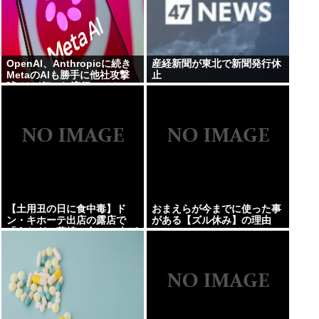
OpenAI、Anthropicに続き
産経新聞が東北で新聞発行休
MetaのAIも勝手に他社攻撃
止
嘘ξけど何これ流行ってん
の？
【土用丑の日に食中毒】ド
おまえらが今までに使った事
ン・キホーテ出店の露店で
がある【ズル休み】の理由
「うなぎの蒲焼」食べ14人が
発熱や下痢