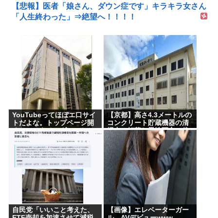
【悲報】医者「娘さん、ダウン症です」キラキラ女さん
「人生終わった」⇒絶望へ！！！！
YouTubeってほぼエ口サイ
【京都】高さ4.3メートルの
トだよな。トップページ開
コンクリート貯蔵機器の清
くといつもチアダンスとか
掃中に転落し男性死亡、伏
ローアングルで撮影した街
見区の工場
撮り動画ばっか出てくるじ
ゃん
自民党「いいこと考えた、
【画像】エレベーターガー
ETF売却を加速させて減税
ル、AVデビューwww