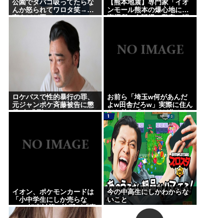
公園でタバコ吸ってたらな
【熊本地震】専門家「イオ
んか怒られてワロタ笑→…
ンモール熊本の爆心地に…
言うほど悪いか？
喫煙所と自販機」警察・消
防「」←これ・・・
ロケバスで性的暴行の罪、
お前ら「埼玉w何があんだ
元ジャンポケ斉藤被告に懲
よw田舎だろw」実際に住ん
役7年求刑⇒！
だお前ら「クソほど住みや
すい困ることねえじゃん」
イオン、ポケモンカードは
今の中高生にしかわからな
「小中学生にしか売らな
いこと
い」 転売対策の決断が「素
晴らしい」