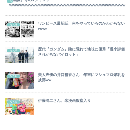
なんG
wwwwwwwwwwwwwwwwwwwwwwwwwwwwwwwwwwwwwwww
ワンピース最新話、何をやっているのかわからない
なんG
www
歴代『ガンダム』陰に隠れて地味に優秀「過小評価
なんG
されがちなパイロット」
美人声優の井口裕香さん 年末にマシュマロ爆乳を
なんG
披露ww
伊藤潤二さん、米漫画殿堂入り
なんG