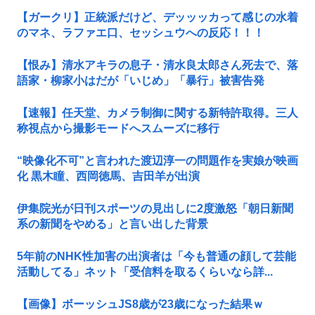
【ガークリ】正統派だけど、デッッッカって感じの水着
のマネ、ラファエ口、セッシュウへの反応！！！
【恨み】清水アキラの息子・清水良太郎さん死去で、落
語家・柳家小はだが「いじめ」「暴行」被害告発
【速報】任天堂、カメラ制御に関する新特許取得。三人
称視点から撮影モードへスムーズに移行
“映像化不可”と言われた渡辺淳一の問題作を実娘が映画
化 黒木瞳、西岡徳馬、吉田羊が出演
伊集院光が日刊スポーツの見出しに2度激怒「朝日新聞
系の新聞をやめる」と言い出した背景
5年前のNHK性加害の出演者は「今も普通の顔して芸能
活動してる」ネット「受信料を取るくらいなら詳...
【画像】ボーッシュJS8歳が23歳になった結果ｗ