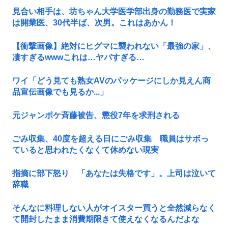
見合い相手は、坊ちゃん大学医学部出身の勤務医で実家
は開業医、30代半ば、次男。これはあかん！
【衝撃画像】絶対にヒグマに襲われない「最強の家」、
凄すぎるwwwこれは…ヤバすぎる…
ワイ「どう見ても熟女AVのパッケージにしか見えん商
品宣伝画像でも見るか...」
元ジャンポケ斉藤被告、懲役7年を求刑される
ごみ収集、40度を超える日にごみ収集 職員はサボっ
ていると思われたくなくて休めない現実
指摘に部下怒り 「あなたは失格です」。上司は泣いて
辞職
そんなに料理しない人がオイスター買うと全然減らなく
て開封したまま消費期限きて使えなくなるんだよな