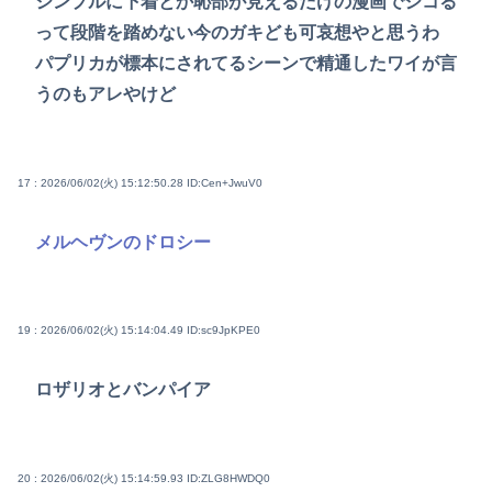
シンプルに下着とか恥部が見えるだけの漫画でシコる
って段階を踏めない今のガキども可哀想やと思うわ
パプリカが標本にされてるシーンで精通したワイが言
うのもアレやけど
17 : 2026/06/02(火) 15:12:50.28
ID:Cen+JwuV0
メルヘヴンのドロシー
19 : 2026/06/02(火) 15:14:04.49
ID:sc9JpKPE0
ロザリオとバンパイア
20 : 2026/06/02(火) 15:14:59.93
ID:ZLG8HWDQ0