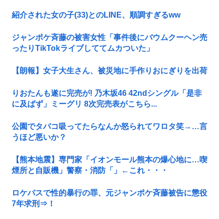
紹介された女の子(33)とのLINE、順調すぎるww
ジャンポケ斉藤の被害女性「事件後にバウムクーヘン売
ったりTikTokライブしててムカついた」
【朗報】女子大生さん、被災地に手作りおにぎりを出荷
りおたんも遂に完売が! 乃木坂46 42ndシングル「是非
に及ばず」ミーグリ 8次完売表がこちら...
公園でタバコ吸ってたらなんか怒られてワロタ笑→…言
うほど悪いか？
【熊本地震】専門家「イオンモール熊本の爆心地に…喫
煙所と自販機」警察・消防「」←これ・・・
ロケバスで性的暴行の罪、元ジャンポケ斉藤被告に懲役
7年求刑⇒！