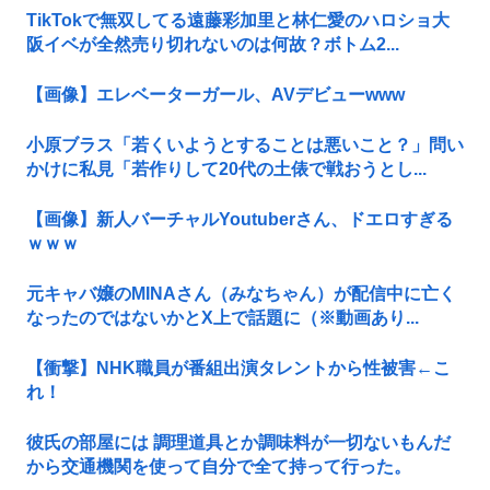
TikTokで無双してる遠藤彩加里と林仁愛のハロショ大
阪イベが全然売り切れないのは何故？ボトム2...
【画像】エレベーターガール、AVデビューwww
小原ブラス「若くいようとすることは悪いこと？」問い
かけに私見「若作りして20代の土俵で戦おうとし...
【画像】新人バーチャルYoutuberさん、ドエロすぎる
ｗｗｗ
元キャバ嬢のMINAさん（みなちゃん）が配信中に亡く
なったのではないかとX上で話題に（※動画あり...
【衝撃】NHK職員が番組出演タレントから性被害←こ
れ！
彼氏の部屋には 調理道具とか調味料が一切ないもんだ
から交通機関を使って自分で全て持って行った。