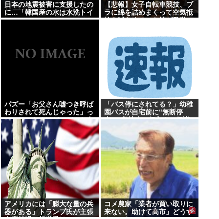
日本の地震被害に支援したの
【悲報】女子自転車競技、ブ
に…「韓国産の水は水洗トイ
ラに綿を詰めまくって空気抵
レに」
抗を減らすチート技が発覚ｗ
ｗｗ
パズー「お父さん嘘つき呼ば
「バス停にされてる？」幼稚
わりされて死んじゃった」っ
園バスが自宅前に“無断停
てセリフあるけど、どんな自
車” 敷地内に侵入も…保護
殺方法だったの？
者マナーに「我慢の限界」
アメリカには「膨大な量の兵
コメ農家「業者が買い取りに
器がある」トランプ氏が主張
来ない。助けて高市」どうす