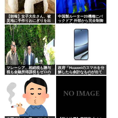
【朗報】女子大生さん、被
中国製ルーター20機種にバ
災地に手作りおにぎりを出
ックドア 外部から完全制御
荷
できる機能が仕込まれてい
た
マレーシア、相続税も贈与
政府「Huaweiのスマホを分
税も金融所得課税もゼロの
解したら余計なものが出て
トリプルゼロで優秀な移民
きた」これって結局なんだ
を海外から集めてしまう…
ったの？