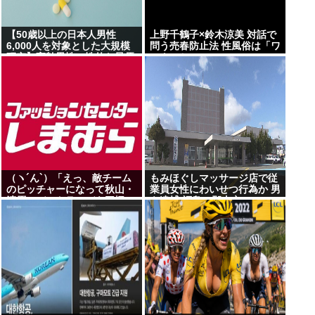
【50歳以上の日本人男性
上野千鶴子×鈴木涼美 対話で
6,000人を対象とした大規模
問う売春防止法 性風俗は「ワ
研究】高齢男性の性的な最優
ーク」か
先事項は性的興奮
（ヽ´ん`）「えっ、敵チーム
もみほぐしマッサージ店で従
のピッチャーになって秋山・
業員女性にわいせつ行為か 男
清原・デストラーデを三振に
を逮捕 福島・郡山市
抑えたら一億ですか？」→ど
うする？