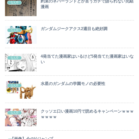
約束のネバーランドとか言うガチで語られない完結
なんG
漫画
ガンダムジークアクス2週目も絶好調
なんG
4発当てた漫画家はいるけど5発当てた漫画家はいな
なんG
い
水星のガンダムの学園モノの必要性
なんG
クッソエ口い漫画10円で読めるキャンペーンｗｗｗ
なんG
ｗｗｗｗ
【画像】今のVジャンプ