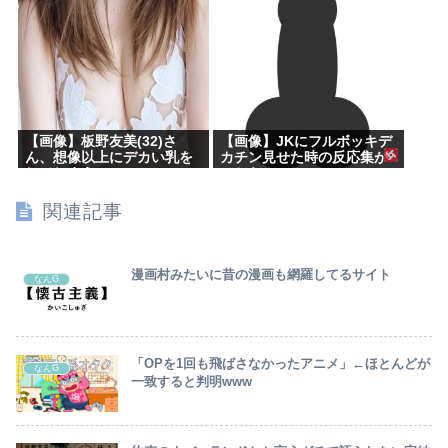
【画像】板野友美(32)さ
【画像】JKにフルボッキデ
ん、想像以上にデカい乳を
カチン見せた時の反応集が
してしまうwww
こちらww
関連記事
漫画村みたいに昔の漫画も網羅してるサイト
なんG
「OPを1回も飛ばさなかったアニメ」←ほとんどが
なんG
一致すると判明www