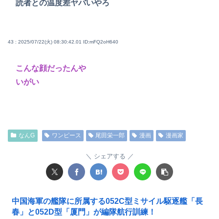
読者との温度差ヤバいやろ
43 : 2025/07/22(火) 08:30:42.01
ID:mFQ2oH640
こんな顔だったんや
いがい
なんG
ワンピース
尾田栄一郎
漫画
漫画家
シェアする
中国海軍の艦隊に所属する052C型ミサイル駆逐艦「長
春」と052D型「厦門」が編隊航行訓練！