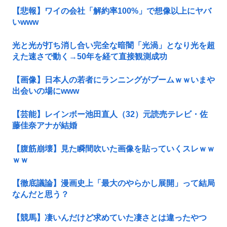
【悲報】ワイの会社「解約率100%」で想像以上にヤバ
いwww
光と光が打ち消し合い完全な暗闇「光渦」となり光を超
えた速さで動く→50年を経て直接観測成功
【画像】日本人の若者にランニングがブームｗｗいまや
出会いの場にwww
【芸能】レインボー池田直人（32）元読売テレビ・佐
藤佳奈アナが結婚
【腹筋崩壊】見た瞬間吹いた画像を貼っていくスレｗｗ
ｗｗ
【徹底議論】漫画史上「最大のやらかし展開」って結局
なんだと思う？
【競馬】凄いんだけど求めていた凄さとは違ったやつ