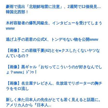
豪雨で流出「北朝鮮地雷に注意」、2週間で12個発見…
韓国北西部！
木村容疑者の爆乳同級生、インタビューを受けてしまう
www
逃げ上手の若君の公式X、トンデモない物を公開www
【画像】この若槻千夏(42)とセ●クスしたくないヤツな
んているの？
【画像】黒ギャル「おぢってこういうのが好きなんでし
ょ？www」ﾄﾞﾝｯ！
【画像】名古屋テレビさん、生放送でリポーターの胸チ
ラをモロ流し
新しく来た日本人の先生がとても若く見えると話題に。
アメリカ人から『日本人...