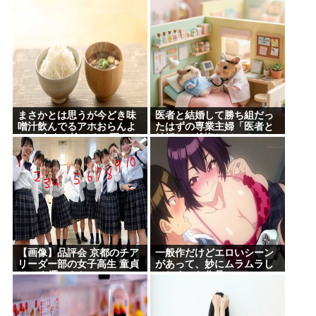
まさかとは思うが今どき味
医者と結婚して勝ち組だっ
噌汁飲んでるアホおらんよ
たはずの専業主婦「医者と
ね？ 今すぐ捨てろ！死んで
結婚して後悔している」
も知らんぞ！⚰
【画像】品評会 京都のチア
一般作だけどエロいシーン
リーダー部の女子高生 童貞
があって、妙にムラムラし
は10を選ぶらしい
てしまった作品