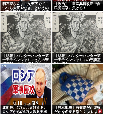
明石家さんま「炎天下で『こ
【政治】 皇室典範改正で自
いつら大変やなぁ』というの
民党選挙に負ける！
が高校野球の良さ。暑さ対策
はいらない」
【悲報】ハンターハンター第
【悲報】ハンターハンター第
一王子ベンジャミィさんの守
一王子ベンジャミィの守護霊
護霊獣、ガチで能力がヤバす
獣の能力
ぎるwww
北朝鮮、2万人おまけする。
【熊本地震】自衛隊だか警察
ロシアからの3万人派兵要求
だかを名乗る恐らく 人による