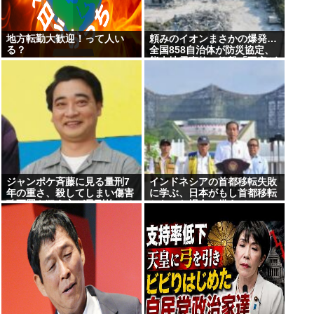
地方転勤大歓迎！って人い
頼みのイオンまさかの爆発…
る？
全国858自治体が防災協定、
熊本地震事故に衝撃「不安ゼ
ロではない」
ジャンポケ斉藤に見る量刑7
インドネシアの首都移転失敗
年の重さ、殺してしまい傷害
に学ぶ、日本がもし首都移転
致死罪を狙う方が量刑的には
となった場合に備えて
軽いと話題