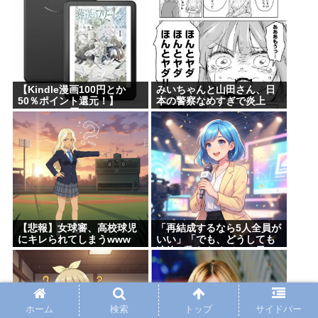
【Kindle漫画100円とか
みいちゃんと山田さん、日
50％ポイント還元！】
本の警察なめすぎで炎上
GANTZ100円！Dreams、
www
本日のバーガーがセール
中！BUNGO、Harlem
Beat、新テニスの王子様、
グラゼニ、シュート！新た
なる伝説などポイント還
元！
【悲報】女球審、高校球児
「再結成するなら5人全員が
にキレられてしまうwww
いい」「でも、どうしても
連絡が取れなくて…」元
ZONE・MIZUHO（38）が
明かす「19年ぶりに芸能界
復帰」した本当の理由
ホーム
検索
トップ
サイドバー