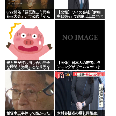
8/22開催「琵琶湖三市同時
【悲報】ワイの会社「解約
花火大会」、市公式「そん
率100%」で想像以上にヤバ
な花火大会は存在しない」
いwww
→ SNS阿鼻叫喚
光と光が打ち消し合い完全
【画像】日本人の若者にラ
な暗闇「光渦」となり光を
ンニングがブームｗｗいま
超えた速さで動く→50年を
や出会いの場にwww
経て直接観測成功
飯塚幸三事件って酷かった
木村容疑者の爆乳同級生、