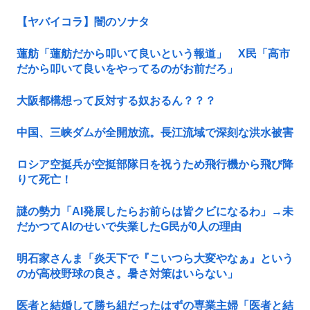
【ヤバイコラ】闇のソナタ
蓮舫「蓮舫だから叩いて良いという報道」 X民「高市
だから叩いて良いをやってるのがお前だろ」
大阪都構想って反対する奴おるん？？？
中国、三峡ダムが全開放流。長江流域で深刻な洪水被害
ロシア空挺兵が空挺部隊日を祝うため飛行機から飛び降
りて死亡！
謎の勢力「AI発展したらお前らは皆クビになるわ」→未
だかつてAIのせいで失業したG民が0人の理由
明石家さんま「炎天下で『こいつら大変やなぁ』という
のが高校野球の良さ。暑さ対策はいらない」
医者と結婚して勝ち組だったはずの専業主婦「医者と結