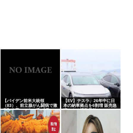
【バイデン前米大統領
【EV】テスラ、26年中に日
（83）、前立腺がん闘病で激
本の納車拠点を6割増 販売急
痛】次男ハンター氏 「見てい
増による混乱収拾へ
てとてもつらい」