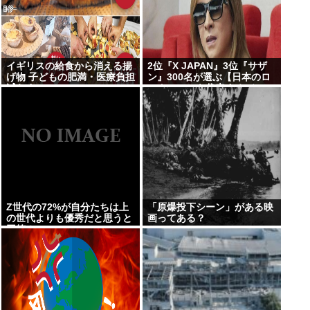
イギリスの給食から消える揚
2位『X JAPAN』3位『サザ
げ物 子どもの肥満・医療負担
ン』300名が選ぶ【日本のロ
減らす
ックシーンを代表するバン
ド】1位に
Z世代の72%が自分たちは上
「原爆投下シーン」がある映
の世代よりも優秀だと思うと
画ってある？
回答！