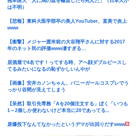
熊本医大「人に馬の血を輸血したら死んだ」（日本人か
は不明）
【悲報】東科大医学部卒の美人YouTuber、直美で炎上
www
【衝撃】メジャー渡米前の大谷翔平さんに対する2017
年のネット民の評価www凄すぎる…
居酒屋で4名です！ってする時、アヘ顔ダブルピースし
てるみたいになるの恥ずかしいんやが
【画像】安井カノンちゃん、バニーガールコスプレでう
っかり谷間が見えてしまう
【呆然】取引先専務「Aを20個注文する」ぼく「いつも
1～2個しか使わないけど本当に20であってる...
原爆投下なんてなかったというデマが出回りだすwww