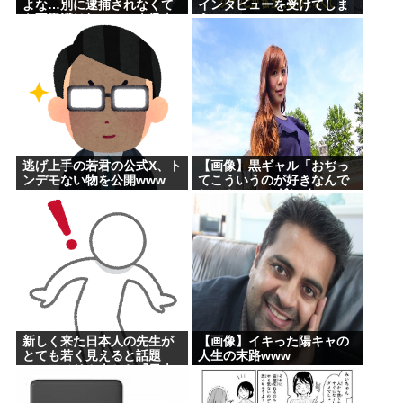
よな…別に逮捕されなくて
インタビューを受けてしま
も不思議は無いのに上級上
うwww
級叩かれまくってさ
逃げ上手の若君の公式X、ト
【画像】黒ギャル「おぢっ
ンデモない物を公開www
てこういうのが好きなんで
しょ？www」ﾄﾞﾝｯ！
新しく来た日本人の先生が
【画像】イキった陽キャの
とても若く見えると話題
人生の末路www
に。アメリカ人から『日本
人...