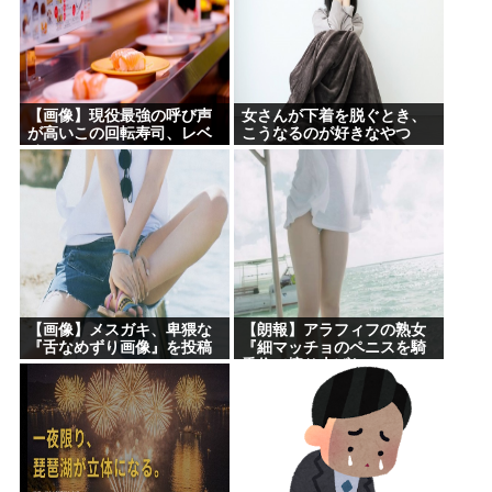
【画像】現役最強の呼び声
女さんが下着を脱ぐとき、
が高いこの回転寿司、レベ
こうなるのが好きなやつ
チwww
www
【画像】メスガキ、卑猥な
【朗報】アラフィフの熟女
『舌なめずり画像』を投稿
『細マッチョのペニスを騎
www
乗位で擦り上げたい』