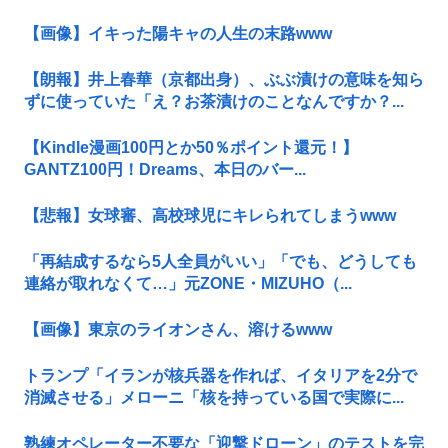
【画像】イキった陽キャの人生の末路www
【朗報】井上春華（京都出身）、ぶぶ漬けの意味を知ら
ずに使っていた「え？お茶漬けのことなんですか？...
【Kindle漫画100円とか50％ポイント還元！】
GANTZ100円！Dreams、本日のバー...
【悲報】女球審、高校球児にキレられてしまうwww
「再結成するなら5人全員がいい」「でも、どうしても
連絡が取れなくて…」元ZONE・MIZUHO（...
【画像】東京のライオンさん、溶けるwww
トランプ「イランが核兵器を作れば、イタリアを2分で
消滅させる」メローニ「核を持っている国で実際に...
熟練オペレーター不要な「迎撃ドローン」のテストを完