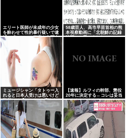
エリート医師が未成年の少女
58歳芸人、高市早苗首相の熊
を酔わせて性的暴行疑いで逮
本視察動画に「北朝鮮の記録
捕…「SNSで二刀流を自画自
映画かと思いました」
賛」の素顔
ミュージシャン「タトゥー入
【速報】ルフィの幹部、懲役
れると日本人受けは悪いけど
20年に決定する←コレは妥当
海外では『Cool!』と言われ
か？？？？？？？
る