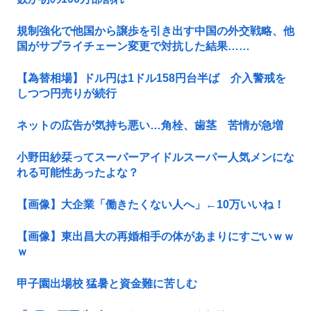
規制強化で他国から譲歩を引き出す中国の外交戦略、他
国がサプライチェーン変更で対抗した結果……
【為替相場】ドル円は1ドル158円台半ば 介入警戒を
しつつ円売りが続行
ネットの広告が気持ち悪い…角栓、歯茎 苦情が急増
小野田紗栞ってスーパーアイドルスーパー人気メンにな
れる可能性あったよな？
【画像】大企業「働きたくない人へ」←10万いいね！
【画像】東出昌大の再婚相手の体があまりにすごいｗｗ
ｗ
甲子園出場校 猛暑と資金難に苦しむ