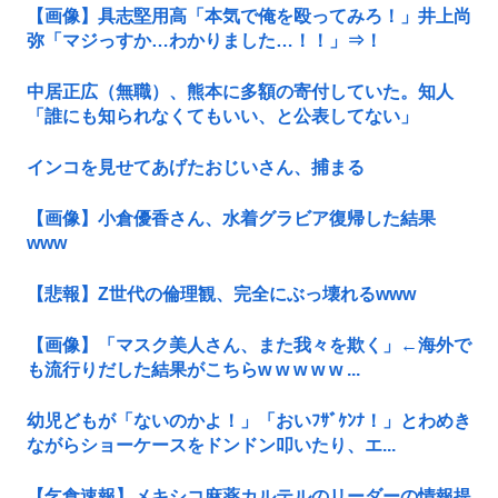
【画像】具志堅用高「本気で俺を殴ってみろ！」井上尚
弥「マジっすか…わかりました…！！」⇒！
中居正広（無職）、熊本に多額の寄付していた。知人
「誰にも知られなくてもいい、と公表してない」
インコを見せてあげたおじいさん、捕まる
【画像】小倉優香さん、水着グラビア復帰した結果
www
【悲報】Z世代の倫理観、完全にぶっ壊れるwww
【画像】「マスク美人さん、また我々を欺く」←海外で
も流行りだした結果がこちらw w w w w ...
幼児どもが「ないのかよ！」「おいﾌｻﾞｹﾝﾅ！」とわめき
ながらショーケースをドンドン叩いたり、エ...
【乞食速報】メキシコ麻薬カルテルのリーダーの情報提