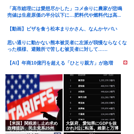
「高市総理には愛想尽かした」コメ余りに農家が悲鳴
売値は生産原価の半分以下に…肥料代や燃料代は高...
【動画】ピザを食う松本まりかさん、なんかヤバい
思い通りに動かない熊本被災者に左派が我慢ならなくな
った模様、避難所で苦しむ被災者に対して……
【AI】年商10億円を超える「ひとり親方」が急増
【米国】関税差し止め求め
大阪府、愛知県にGDPを抜
政権提訴、民主党系25州
かれ3位に転落。維新と万博
「大統領権限逸脱」
で潤ってるはずじゃ…