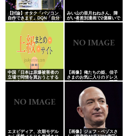
【討論】オタク「パソコン
みい山の亜月ねねさん、障
自作できます」DQN「自分
がい者差別漫画で2億稼いで
で車やバイクいじれます」
いた模様www
中国「日本は原爆被害者の
【画像】俺たちの姫、佳子
立場で同情を買おうとする
さまのお気に入りのドレス
のを止めろ」
がこちらです←コレは可愛
過ぎるw w w w w w w w
エヌビディア、次期モデル
【画像】ジェフ・ベゾスさ