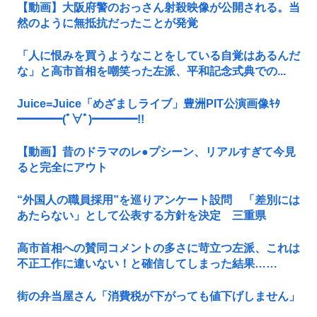
【動画】大阪府警のおっさん射殺映像が公開される。当
然のように無抵抗だったことが発覚
「人に恨みを買うようなことをしている自覚はあるんだ
な」と高市首相を嘲笑った左派、平和記念式典での...
Juice=Juice「めざましライブ」豊洲PIT公演画像ｷﾀ
━━━━(ﾟ∀ﾟ)━━━━!!
【動画】昔のドラマのレ●プシーン、リアルすぎて今見
ると完全にアウト
“外国人の職員採用”を巡りアンケート設問 「差別には
あたらない」として公表する方針を決定 三重県
高市首相への賛同コメントの多さに苛立つ左派、これは
不正工作に違いない！と確信してしまった結果……
街の弁当屋さん「消費税が下がっても値下げしません」