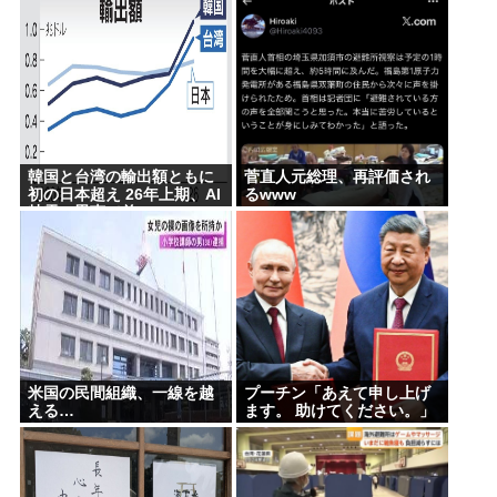
韓国と台湾の輸出額ともに
菅直人元総理、再評価され
初の日本超え 26年上期、AI
るwww
特需の恩恵で差
米国の民間組織、一線を越
プーチン「あえて申し上げ
える…
ます。 助けてください。」