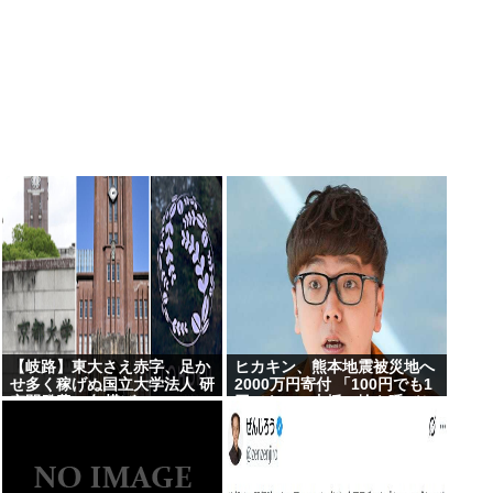
【岐路】東大さえ赤字、足か
ヒカキン、熊本地震被災地へ
せ多く稼げぬ国立大学法人 研
2000万円寄付 「100円でも1
究開発費20年横ばい
円でも…」支援の輪を呼びか
け