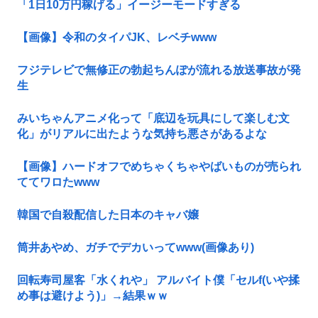
「1日10万円稼げる」イージーモードすぎる
【画像】令和のタイパJK、レベチwww
フジテレビで無修正の勃起ちんぽが流れる放送事故が発
生
みいちゃんアニメ化って「底辺を玩具にして楽しむ文
化」がリアルに出たような気持ち悪さがあるよな
【画像】ハードオフでめちゃくちゃやばいものが売られ
ててワロたwww
韓国で自殺配信した日本のキャバ嬢
筒井あやめ、ガチでデカいってwww(画像あり)
回転寿司屋客「水くれや」 アルバイト僕「セルf(いや揉
め事は避けよう)」→結果ｗｗ