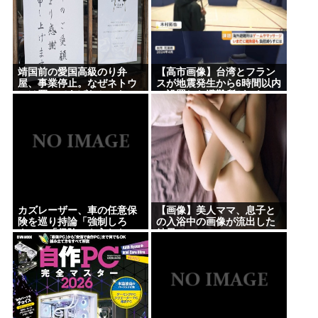
靖国前の愛国高級のり弁
【高市画像】台湾とフラン
屋、事業停止。なぜネトウ
スが地震発生から6時間以内
ヨは買ってあげなかった
に設置した避難所がこれ
の？
www
カズレーザー、車の任意保
【画像】美人ママ、息子と
険を巡り持論「強制しろ
の入浴中の画像が流出した
よ！」「保険にも入れない
結果・・・
ヤツは運転すんなよ」