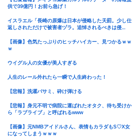
供で39億円！お前ら急げ！
イスラエル「長崎の原爆は日本が侵略した天罰。少し仕
返しされただけで被害者ヅラ。追悼されるべきは侵...
【画像】色気たっぷりのヒッチハイカー、見つかるｗｗ
ｗ
ウイグル人の女優が美人すぎる
人生のレール外れたら一瞬で人生終わった！
【悲報】洗濯バサミ、砕け弾ける
【悲報】身元不明で病院に運ばれたオタク、待ち受けか
ら「ラブライブ」と呼ばれるwww
【画像】元NMBアイドルさん、表情もカラダもS♡X女
になってしまうｗｗｗ