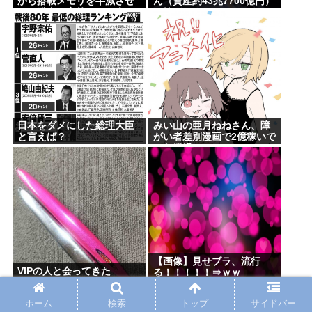
から搭載メモリを半減させ
ん（資産約43兆7700億円）
ると発表。突然メモリ余り
の嫁がコチラwww
始めるwww
日本をダメにした総理大臣
みい山の亜月ねねさん、障
と言えば？
がい者差別漫画で2億稼いで
いた模様www
【画像】見せブラ、流行
VIPの人と会ってきた
る！！！！！⇒ｗｗ
ホーム
検索
トップ
サイドバー