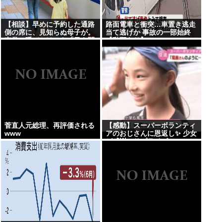
【相談】早めに予約した通路
路面電車と衝突…車置き逃走
側の席に、見知らぬ母子が。
当て逃げか 事故の一部始終
車掌の呼びかけにも「目を閉
【動画あり】
じて無視」して居座られまし
た。無理やり奪われた席は、
結局”やったもん勝ち”になっ
てしまうのでしょうか？
菅直人元総理、再評価される
【感動】スーパーボランティ
www
アのおじさんに恩返し✨ 少女
が感謝のサプライズ