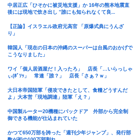
中居正広「ひそかに被災地支援」か 16年の熊本地震直
後には現地で炊き出し “誰にも知られなくて良...
【正論】イスラエル政府元高官 「原爆式典にうんざ
り」
韓国人「現在の日本の沖縄のスーパーは台風のおかげで
こうなりました」
ワイ「個人居酒屋だ！入ったろ」 店長「…いらっしゃ
ぃ(ﾎﾞｿｯ」 常連「誰？」 店長「さぁ？ｗ」
大日本帝国陸軍「侵攻できたとして、食糧どうすんだ
よ」大本営「現地調達」陸軍「え？」
中国製ルーター20機種にバックドア 外部から完全制
御できる機能が仕込まれていた
かつて650万部を誇った「週刊少年ジャンプ」、発行部
数が初の100万部割れ