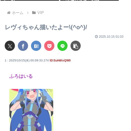
光と影
が公選法違反と判断
ホーム
VIP
レヴィちゃん描いたよー\(^o^)/
2025.10.15 01:03
1 : 2025/10/15(水) 00:09:33.274
ID:SuHtKvQW0
ふろはいる