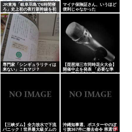
JR東海「岐阜羽島で6時間寝
マイナ保険証さん、いうほど
ろ」史上初の夜行新幹線を初
便利じゃなかった
運行 東京発22時新大阪着翌
7時
専門家「シンギュラリティは
【琵琶湖三市同時花火大会】
来ない」これマジ？
開催中止を発表 「必要な準
備・運営体制を整えることが
困難」 22日の開催予定…3市
は関与否定
【三峡ダム】全力放水で下流
沖縄知事選、ポスターやのぼ
パニック！世界最大級ダムの
り旗367件に撤去命令 県選管