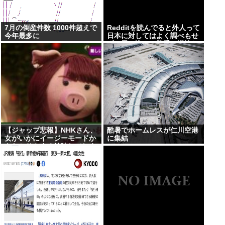
7月の倒産件数 1000件超えで
Redditを読んでると外人って
今年最多に
日本に対してはよく調べもせ
ずに思い込みで勝手に議論し
てるよな
【ジャップ悲報】NHKさん、
酷暑でホームレスが仁川空港
女がいかにイージーモードか
に集結
をわかりやすく放映してしま
うwww