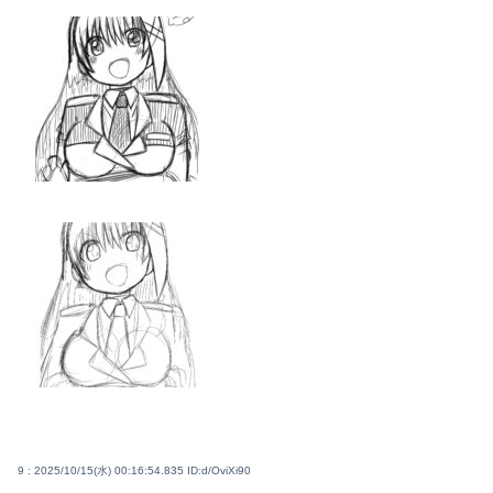
9 : 2025/10/15(水) 00:16:54.835
ID:d/OviXi90