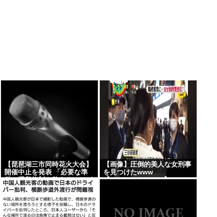
【琵琶湖三市同時花火大会】
【画像】圧倒的美人な女刑事
開催中止を発表 「必要な準
を見つけたwww
備・運営体制を整えることが
【Pickup08082906】
困難」 22日の開催予定…3市
は関与否定