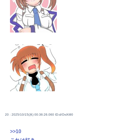
20 : 2025/10/15(水) 00:36:26.060
ID:d/OviXi90
>>10