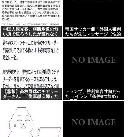
中国人観光客、横断歩道の無
韓国サッカー側「外国人審判
い所で渡ろうしたが渡れなく
たちが先にマッサージ（性的
て日本批判
接待）を要求してきた」「そ
うしてやらないと、笛をうま
く吹いてくれないでしょう」
と主張
【悲報】高校野球のチアリー
トランプ、勝利宣言寸前だっ
ダーさん、「従軍慰安婦」だ
た →イラン「条件6つ飲め」
った…
で困難にwww