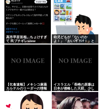
高市早苗首相、ちょけすぎ
幼児どもが「ないのか
て 民ブチギレwww
よ！」「おいﾌｻﾞｹﾝﾅ！」と
わめきながらショーケース
をドンドン叩いたり、エル
ボーしたりしだした
【乞食速報】メキシコ麻薬
イスラエル「長崎の原爆は
カルテルのリーダーの情報
日本が侵略した天罰。少し
提供で39億円！お前ら急
仕返しされただけで被害者
げ！
ヅラ。追悼されるべきは侵
略された中国や韓国の人々
だよ