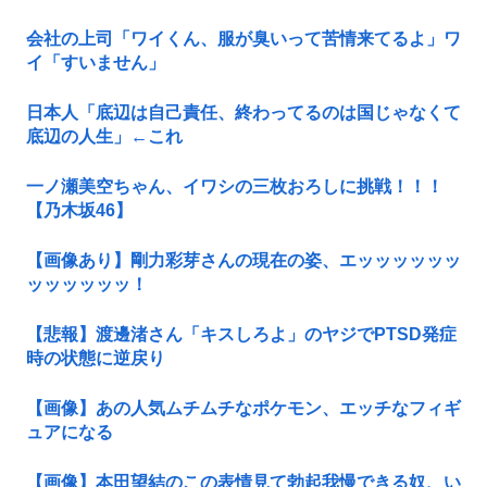
会社の上司「ワイくん、服が臭いって苦情来てるよ」ワ
イ「すいません」
日本人「底辺は自己責任、終わってるのは国じゃなくて
底辺の人生」←これ
一ノ瀬美空ちゃん、イワシの三枚おろしに挑戦！！！
【乃木坂46】
【画像あり】剛力彩芽さんの現在の姿、エッッッッッッ
ッッッッッッ！
【悲報】渡邊渚さん「キスしろよ」のヤジでPTSD発症
時の状態に逆戻り
【画像】あの人気ムチムチなポケモン、エッチなフィギ
ュアになる
【画像】本田望結のこの表情見て勃起我慢できる奴、い