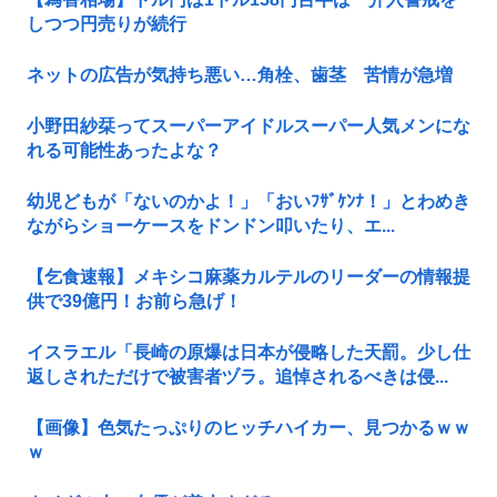
しつつ円売りが続行
ネットの広告が気持ち悪い…角栓、歯茎 苦情が急増
小野田紗栞ってスーパーアイドルスーパー人気メンにな
れる可能性あったよな？
幼児どもが「ないのかよ！」「おいﾌｻﾞｹﾝﾅ！」とわめき
ながらショーケースをドンドン叩いたり、エ...
【乞食速報】メキシコ麻薬カルテルのリーダーの情報提
供で39億円！お前ら急げ！
イスラエル「長崎の原爆は日本が侵略した天罰。少し仕
返しされただけで被害者ヅラ。追悼されるべきは侵...
【画像】色気たっぷりのヒッチハイカー、見つかるｗｗ
ｗ