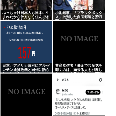
ぶっちゃけ日本人も日本に生
小池知事、「ブラックボック
まれたから仕方なく住んでる
ス」批判した自民都連と蜜月
だけで、海外で生まれてたら
変化の事情
わざわざ働くために日本に来
ないよ
日本、アメリカ政府にアルゼ
共産党信者「募金で共産党を
ンチン通貨危機と同列に語ら
叩くのは、頑張る人を邪魔し
れてしまうwwwもうすでに
たいという日本人らしい薄暗
158円に戻る
い欲望のせい」