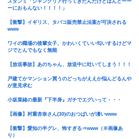
スタンミ「ジャングリア行ってきたんだけどほんとーー
ーにおもんない！！！！」
【衝撃】イギリス、タバコ販売禁止法案が可決される
www
ワイの職場の後輩女子、かわいくていい匂いするけどマ
ジでとんでもなく無能
【放送事故】あのちゃん、放送中に吐いてしまう！！！
戸建てかマンション買うのどっちがええか悩んどるんや
が意見求む
小坂菜緒の最新『下半身』ガチでエグいって・・・
【画像】村重杏奈さん(30)のおつぱいが凄いwww
【衝撃】愛知の半グレ、怖すぎる⇒www（※画像あ
り）