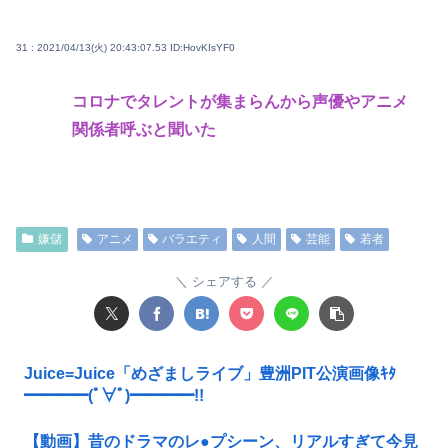
31 : 2021/04/13(火) 20:43:07.53
ID:HovKIsYF0
コロナでタレントが集まらんから声優やアニメ
関係者呼ぶと聞いた
嫌儲
アニメ
バラエティ
人間
芸能
若者
シェアする
Juice=Juice「めざましライブ」豊洲PIT公演画像ｷﾀ
━━━━(ﾟ∀ﾟ)━━━━!!
【動画】昔のドラマのレ●プシーン、リアルすぎて今見