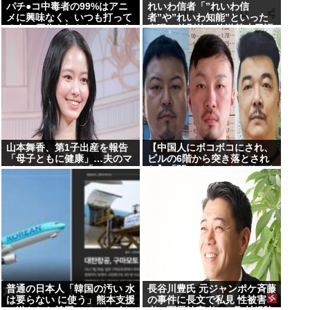
パチ●コ中毒者の99%はアニ
れいわ信者「”れいわ信
メに興味なく、いつも打って
者”や”れいわ知能”といった
る台の原作も知らないという
表現は差別的。放送禁止用語
不都合な真実
にするべき」
山本舞香、第1子出産を報告
【中国人にボコボコにされ、
「母子ともに健康」…夫のマ
ビルの6階から突き落とされ
イファス・Hiroは「いいね」
た】「闇バイト」 トクリュウ
森進一&森昌子さんの孫
の使い捨てにされた悲惨すぎ
る実態 募集時の約束は「月収
300万円」も、組織に入った
瞬間、「お前たちはだまされ
た」
普通の日本人「韓国の汚い 水
長谷川豊氏 元ジャンポケ斉藤
は要らない に使う」熊本支援
の事件に長文で私見 性被害