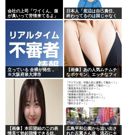
会社の上司「ワイくん、服
日本人「底辺は自己責任、
が臭いって苦情来てるよ」
終わってるのは国じゃなく
ワイ「すいません」
て底辺の人生」←これ
立っている 全裸が発生 。
【画像】あの人気ムチムチ
※大阪府泉大津市
なポケモン、エッチなフィ
ギュアになる
【画像】本田望結のこの表
広島平和公園から追い出さ
情見て勃起我慢できる奴、
れた左翼さん達、流石にキ