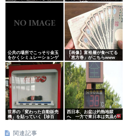
いるん？
モいと話題に
公共の場所でこっそり金玉
【画像】富裕層が食べてる
をかくシミュレーションゲ
「恵方巻」がこちらwww
ーム「Ball Scratch
Simulator」がSteamで発表
される
世界の「変わった自動販売
西日本、お盆は灼熱地獄
機」を貼っていく【珍百
へ 一方で東日本は気温が
景】
下がる
関連記事