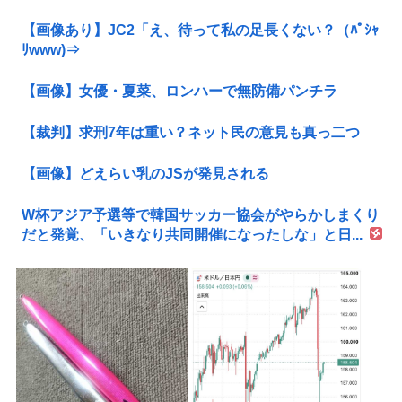
【画像あり】JC2「え、待って私の足長くない？（ﾊﾟｼｬ
ﾘwww)⇒
【画像】女優・夏菜、ロンハーで無防備パンチラ
【裁判】求刑7年は重い？ネット民の意見も真っ二つ
【画像】どえらい乳のJSが発見される
W杯アジア予選等で韓国サッカー協会がやらかしまくり
だと発覚、「いきなり共同開催になったしな」と日...