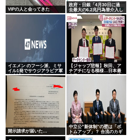
政府・日銀「4月30日に過
VIPの人と会ってきた
去最大の6.2兆円為替介入し
たよ！褒めてよ！」
イエメン のフーシ派、ミサ
【ジャップ悲報】秋田、ア
イル1発でサウジアラビア軍
チアチになる模様…日本最
を全滅させてしまうww
大級のAIデータセンター建
設決定！整備費は2兆円！
中立公”新体制”の壁は「ボ
開示請求が届いた…
トムアップ」？ 合流のカギ
握る立憲