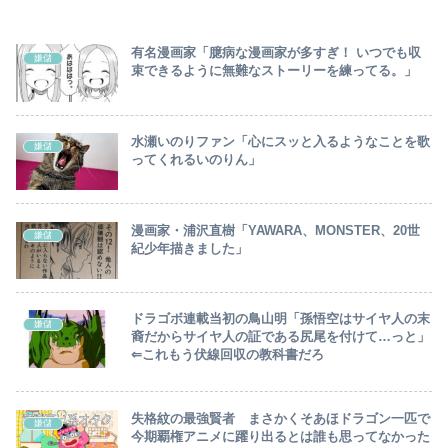
有名漫画家「臆病な漫画家が多すぎ！ いつでも収
嫌儲
束できるように無難なストーリーを練ってる。」
水瀬いのりファン「心にスッと入るようなことを歌
嫌儲
ってくれるいのりん」
漫画家・浦沢直樹「YAWARA、MONSTER、20世
嫌儲
紀少年描きました」
ドラゴボ連載当初の鳥山明「孫悟空はサイヤ人の末
嫌儲
裔だからサイヤ人の証である尻尾を付けて…っと」
⇐これもう伏線回収の教科書だろ
失格紋の最強賢者 まさかくそあほドラゴン一匹で
嫌儲
今期覇権アニメに躍り出るとは誰も思ってなかった