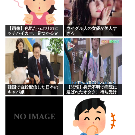
【画像】色気たっぷりのヒ
ウイグル人の女優が美人す
ッチハイカー、見つかるｗ
ぎる
ｗｗ
韓国で自殺配信した日本の
【悲報】身元不明で病院に
キャバ嬢
運ばれたオタク、待ち受け
から「ラブライブ」と呼ば
れるwww