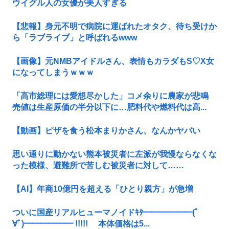
ウイグル人の女優が美人すぎる
【悲報】身元不明で病院に運ばれたオタク、待ち受けか
ら「ラブライブ」と呼ばれるwww
【画像】元NMBアイドルさん、表情もカラダもS♡X女
になってしまうｗｗｗ
「高市総理には愛想尽かした」コメ余りに農家が悲鳴
売値は生産原価の半分以下に…肥料代や燃料代は高...
【動画】ピザを食う松本まりかさん、なんかヤバい
思い通りに動かない熊本被災者に左派が我慢ならなくな
った模様、避難所で苦しむ被災者に対して……
【AI】年商10億円を超える「ひとり親方」が急増
ついに国産リアルヒューマノイドｷﾀ━━━━━━(ﾟ
∀ﾟ)━━━━━━ !!!!! 本体価格は5...