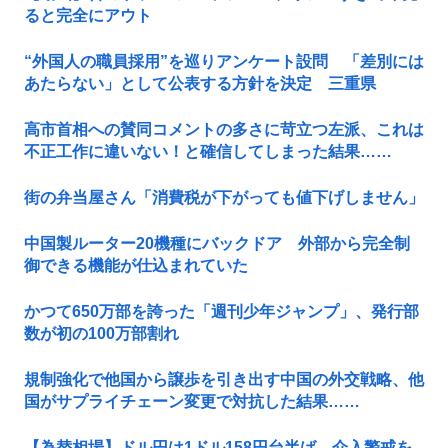
ると完全にアウト
“外国人の職員採用”を巡りアンケート設問 「差別には
あたらない」として公表する方針を決定 三重県
高市首相への賛同コメントの多さに苛立つ左派、これは
不正工作に違いない！と確信してしまった結果……
街の弁当屋さん「消費税が下がっても値下げしません」
中国製ルーター20機種にバックドア 外部から完全制
御できる機能が仕込まれていた
かつて650万部を誇った「週刊少年ジャンプ」、発行部
数が初の100万部割れ
規制強化で他国から譲歩を引き出す中国の外交戦略、他
国がサプライチェーン変更で対抗した結果……
【為替相場】ドル円は1ドル158円台半ば 介入警戒を