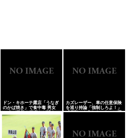
ドン・キホーテ露店「うなぎ
カズレーザー、車の任意保険
のかば焼き」で食中毒 男女
を巡り持論「強制しろよ！」
14人が発熱や腹痛など訴え…
「保険にも入れないヤツは運
サルモネラ属の菌検出
転すんなよ」