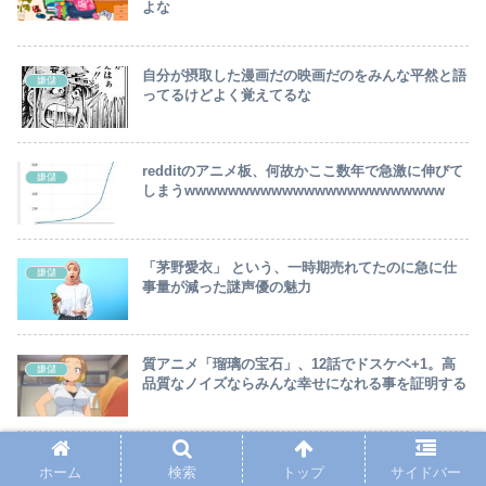
よな
自分が摂取した漫画だの映画だのをみんな平然と語
嫌儲
ってるけどよく覚えてるな
redditのアニメ板、何故かここ数年で急激に伸びて
嫌儲
しまうwwwwwwwwwwwwwwwwwwwwwwww
「茅野愛衣」 という、一時期売れてたのに急に仕
嫌儲
事量が減った謎声優の魅力
質アニメ「瑠璃の宝石」、12話でドスケベ+1。高
嫌儲
品質なノイズならみんな幸せになれる事を証明する
４１歳だが、漫画家になろうと思う、何から始めた
嫌儲
ホーム
検索
トップ
サイドバー
らいいんだ？全くの未経験だ。