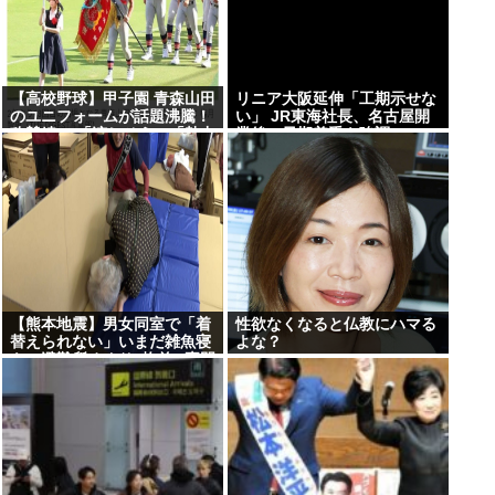
【高校野球】甲子園 青森山田
リニア大阪延伸「工期示せな
のユニフォームが話題沸騰！
い」 JR東海社長、名古屋開
称賛続々 「涼しそう」「熱中
業後の早期着手を強調
症対策では？」「Tシャツみ
たい」
【熊本地震】男女同室で「着
性欲なくなると仏教にハマる
替えられない」いまだ雑魚寝
よな？
も…避難所めぐり”格差” 専門
家「標準化されていない」