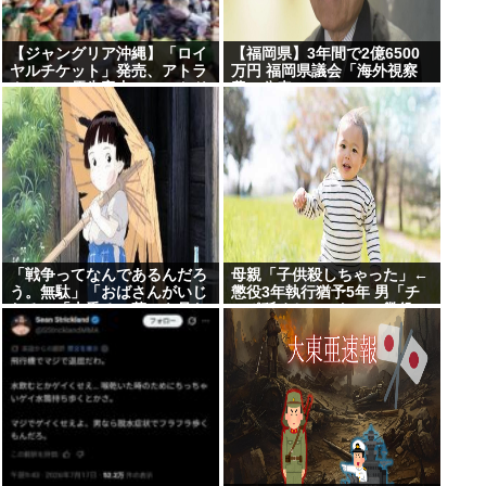
【ジャングリア沖縄】「ロイ
【福岡県】3年間で2億6500
ヤルチケット」発売、アトラ
万円 福岡県議会「海外視察
クション優先案内、ソフトド
費」公表
リンク飲み放題、スパ利用、
駐車場無料…大人29700円
「戦争ってなんであるんだろ
母親「子供殺しちゃった」←
う。無駄」「おばさんがいじ
懲役3年執行猶予5年 男「チ
わる」「火垂るの墓」を見た
ンポ舐めちゃった」←懲役7
小学生 耳をふさぎハンカチで
年
顔を覆う子も