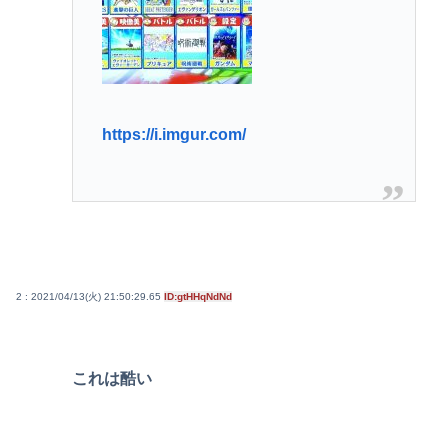
https://i.imgur.com/
2 : 2021/04/13(火) 21:50:29.65
ID:gtHHqNdNd
これは酷い