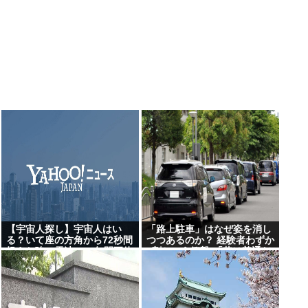
【宇宙人探し】宇宙人はい
「路上駐車」はなぜ姿を消し
る？いて座の方角から72秒間
つつあるのか？ 経験者わずか
捉えた強い電波、50年間正体
2割という衝撃!「昔は普通だ
分からぬ「Wow！信号」…
った光景」が変わり始めた理
「合理的に考えると、宇宙人
由とは
からの信号の可能性」