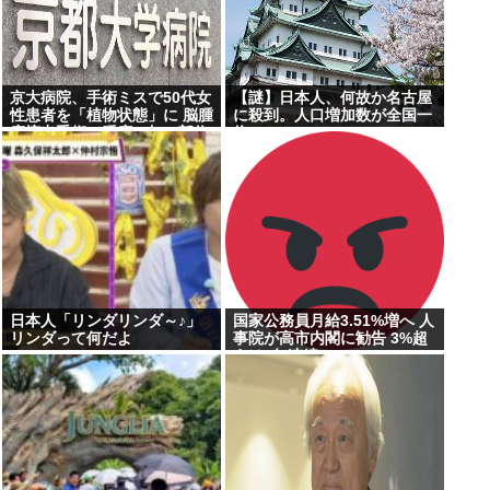
京大病院、手術ミスで50代女
【謎】日本人、何故か名古屋
性患者を「植物状態」に 脳腫
に殺到。人口増加数が全国一
瘍摘出手術で腫瘍の無い部位
位に
を摘出してしまう
日本人「リンダリンダ～♪」
国家公務員月給3.51%増へ 人
リンダって何だよ
事院が高市内閣に勧告 3%超
えは2年連続