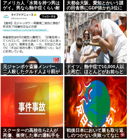
アメリカ人「水筒を持つ男は
大都会大阪、愛知とかいう謎
ゲイ。男なら熱中症くらい耐
の田舎県にGDP抜かれ3位に
えろ」
転落。維新のお陰で潤ってる
はずじゃ？
元ジャンポケ斎藤メンバー、
ドイツ、熱中症で10,000人以
二人殺したクルド人より罰が
上死亡、ほとんどがお前らと
重くて炎上www
同年代で若者は元気
スクーターの高校生ら2人が
戦後日本において最も取り返
死傷、衝突した車の運転手を
しのつかない失敗ってなに？