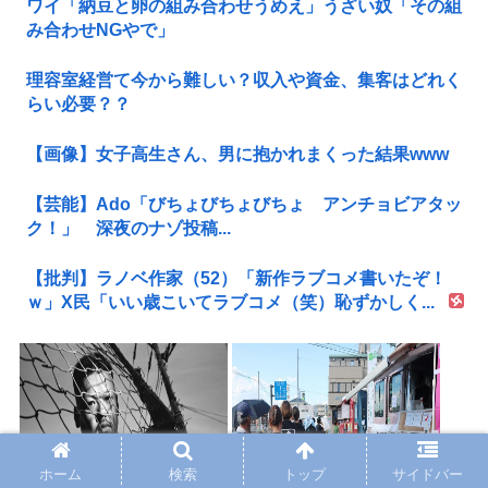
ワイ「納豆と卵の組み合わせうめえ」うざい奴「その組
み合わせNGやで」
理容室経営て今から難しい？収入や資金、集客はどれく
らい必要？？
【画像】女子高生さん、男に抱かれまくった結果www
【芸能】Ado「びちょびちょびちょ アンチョビアタッ
ク！」 深夜のナゾ投稿...
【批判】ラノベ作家（52）「新作ラブコメ書いたぞ！
ｗ」X民「いい歳こいてラブコメ（笑）恥ずかしく...
ホーム
検索
トップ
サイドバー