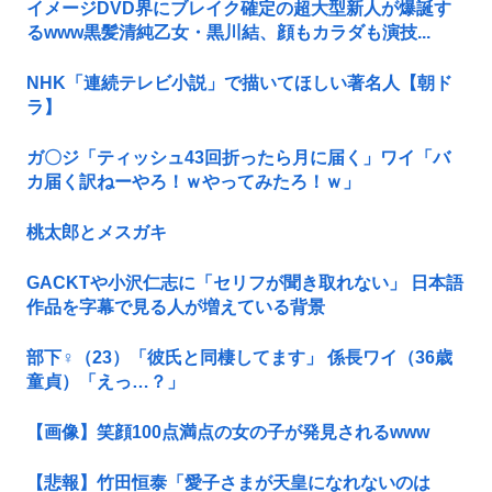
イメージDVD界にブレイク確定の超大型新人が爆誕す
るwww黒髪清純乙女・黒川結、顔もカラダも演技...
NHK「連続テレビ小説」で描いてほしい著名人【朝ド
ラ】
ガ〇ジ「ティッシュ43回折ったら月に届く」ワイ「バ
カ届く訳ねーやろ！ｗやってみたろ！ｗ」
桃太郎とメスガキ
GACKTや小沢仁志に「セリフが聞き取れない」 日本語
作品を字幕で見る人が増えている背景
部下♀（23）「彼氏と同棲してます」 係長ワイ（36歳
童貞）「えっ…？」
【画像】笑顔100点満点の女の子が発見されるwww
【悲報】竹田恒泰「愛子さまが天皇になれないのは