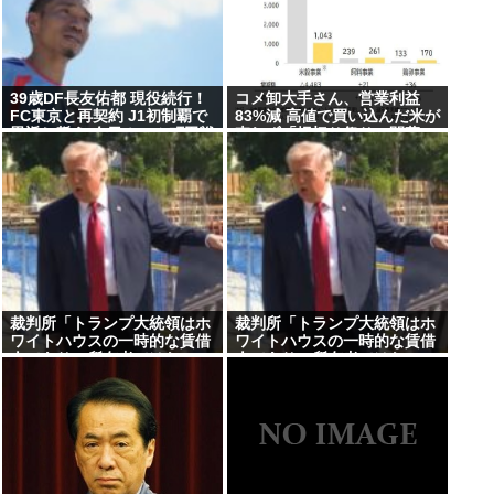
39歳DF長友佑都 現役続行！
コメ卸大手さん、営業利益
FC東京と再契約 J1初制覇で
83%減 高値で買い込んだ米が
恩返し誓う 今日ホーム町田戦
売れず「損切り祭り」開幕へ
で正式表明
裁判所「トランプ大統領はホ
裁判所「トランプ大統領はホ
ワイトハウスの一時的な賃借
ワイトハウスの一時的な賃借
人であり、所有者ではな
人であり、所有者ではな
い」、宴会場建設の工事差し
い」、宴会場建設の工事差し
止め命令
止め命令