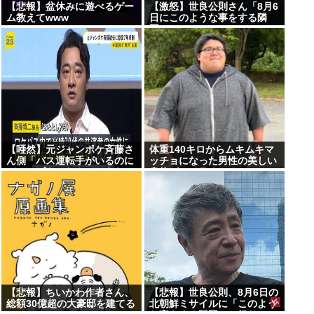
【悲報】盆休みに遊べるゲー
【激怒】世良公則さん「8月6
ム教えてwww
日にこのような事をする隣
国」・・・・・・・・・
【唖然】元ジャンポケ斉藤さ
体重140キロからムキムキマ
ん側「バス運転手がいるのに
ッチョになった男性の美しい
ディープキスなんてできな
身体がコチラ！！！
い」「Aさんの供述には矛盾
点」・・・・・・・・・
【悲報】ちいかわ作者さん、
【悲報】世良公則、8月6日の
総額30億超の大豪邸を建てる
北朝鮮ミサイルに「このよう