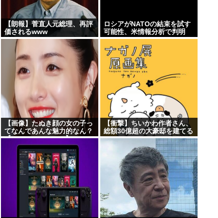
【朗報】菅直人元総理、再評
ロシアがNATOの結束を試す
価されるwww
可能性、米情報分析で判明
【画像】たぬき顔の女の子っ
【衝撃】ちいかわ作者さん、
てなんであんな魅力的なん？
総額30億超の大豪邸を建てる
【Pickup07091607】
www