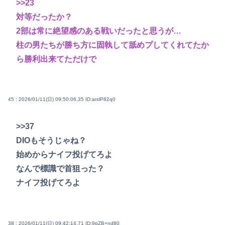
>>23
対等だったか？
2部は常に絶望感のある戦いだったと思うが…
柱の男たちが勝ち方に固執して舐めプしてくれてたか
ら勝利出来てただけで
45 : 2026/01/11(日) 09:50:06.35
ID:arslP82q0
>>37
DIOもそうじゃね？
始めからナイフ投げてろよ
なんで標識で首狙った？
ナイフ投げてろよ
38 : 2026/01/11(日) 09:42:14.71
ID:9pZB+nd80