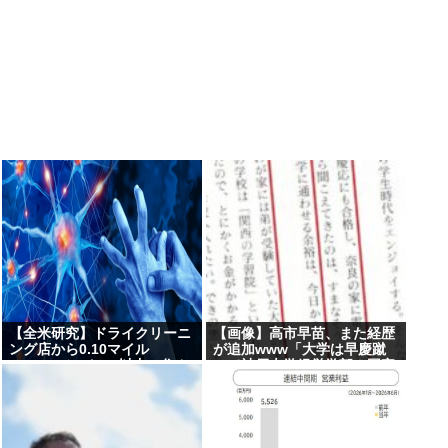
【全米研究】ドライクリーニ
【画像】高市早苗、また経歴
ング店から0.10マイル
が追加www「大学は早慶蹴
(160.93メートル)以内に住ん
って神戸大学経営学部！国家
でいる人は、4~5マイル離れ
公務員上級職合格を蹴って松
た場所に住んでいる人に比べ
下政経塾入った！」
て、歩行障害を伴うパーキン
ソン病になる確率が23%高い