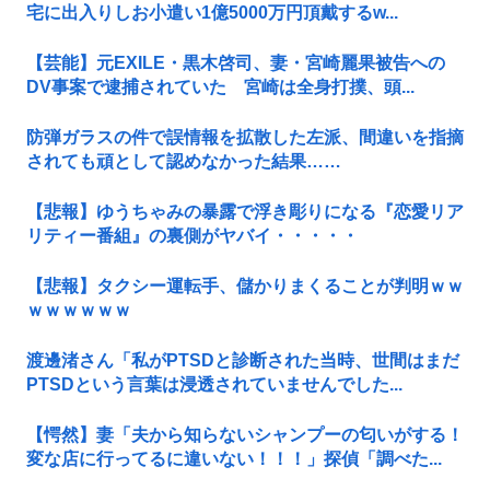
宅に出入りしお小遣い1億5000万円頂戴するw...
【芸能】元EXILE・黒木啓司、妻・宮崎麗果被告への
DV事案で逮捕されていた 宮崎は全身打撲、頭...
防弾ガラスの件で誤情報を拡散した左派、間違いを指摘
されても頑として認めなかった結果……
【悲報】ゆうちゃみの暴露で浮き彫りになる『恋愛リア
リティー番組』の裏側がヤバイ・・・・・
【悲報】タクシー運転手、儲かりまくることが判明ｗｗ
ｗｗｗｗｗｗ
渡邊渚さん「私がPTSDと診断された当時、世間はまだ
PTSDという言葉は浸透されていませんでした...
【愕然】妻「夫から知らないシャンプーの匂いがする！
変な店に行ってるに違いない！！！」探偵「調べた...