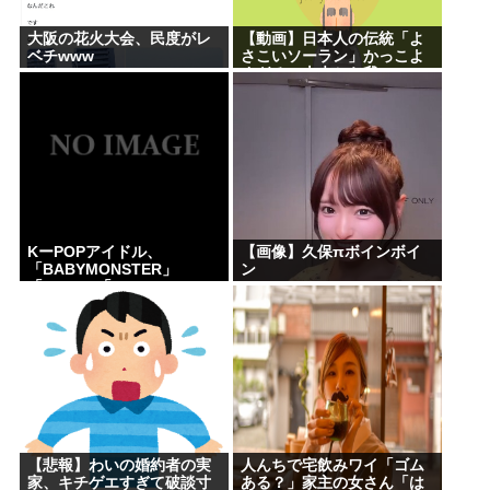
大阪の花火大会、民度がレ
【動画】日本人の伝統「よ
ベチwww
さこいソーラン」かっこよ
すぎる。古来から我々の
DNAに刻まれた踊り
KーPOPアイドル、
【画像】久保πボインボイ
「BABYMONSTER」
ン
「ILLIT」「RESCENE」の
三国志時代に突入！
【悲報】わいの婚約者の実
人んちで宅飲みワイ「ゴム
家、キチゲエすぎて破談寸
ある？」家主の女さん「は