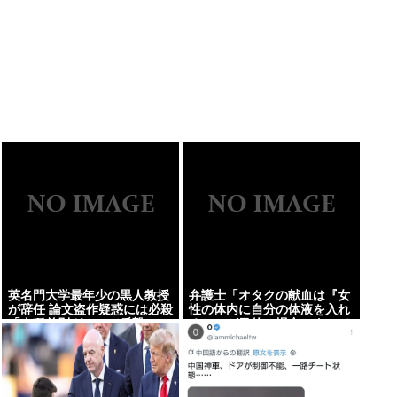
英名門大学最年少の黒人教授
弁護士「オタクの献血は『女
が辞任 論文盗作疑惑には必殺
性の体内に自分の体液を入れ
「人種差別ガー」で反撃
る』のが目的。場合によって
は不同意性交罪に当たる」