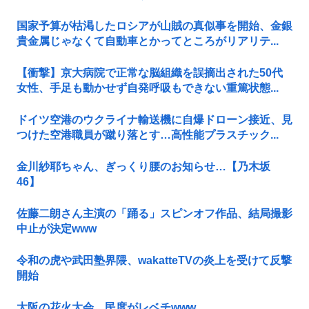
国家予算が枯渇したロシアが山賊の真似事を開始、金銀
貴金属じゃなくて自動車とかってところがリアリテ...
【衝撃】京大病院で正常な脳組織を誤摘出された50代
女性、手足も動かせず自発呼吸もできない重篤状態...
ドイツ空港のウクライナ輸送機に自爆ドローン接近、見
つけた空港職員が蹴り落とす…高性能プラスチック...
金川紗耶ちゃん、ぎっくり腰のお知らせ…【乃木坂
46】
佐藤二朗さん主演の「踊る」スピンオフ作品、結局撮影
中止が決定www
令和の虎や武田塾界隈、wakatteTVの炎上を受けて反撃
開始
大阪の花火大会、民度がレベチwww