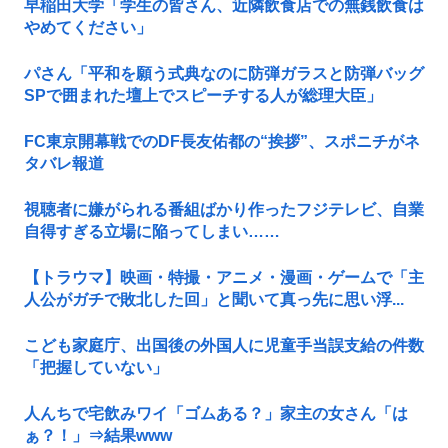
早稲田大学「学生の皆さん、近隣飲食店での無銭飲食は
やめてください」
パさん「平和を願う式典なのに防弾ガラスと防弾バッグ
SPで囲まれた壇上でスピーチする人が総理大臣」
FC東京開幕戦でのDF長友佑都の“挨拶”、スポニチがネ
タバレ報道
視聴者に嫌がられる番組ばかり作ったフジテレビ、自業
自得すぎる立場に陥ってしまい……
【トラウマ】映画・特撮・アニメ・漫画・ゲームで「主
人公がガチで敗北した回」と聞いて真っ先に思い浮...
こども家庭庁、出国後の外国人に児童手当誤支給の件数
「把握していない」
人んちで宅飲みワイ「ゴムある？」家主の女さん「は
ぁ？！」⇒結果www