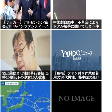
【サッカー】アルゼンチン協
中国製自動車、不具合により
会がFIFAインファンティーノ
ドアが勝手に開いてしまう件
会長への支持を表明 “W杯売
却計画”にも言及 「過ちを認
めたことは特筆すべき」
酒と薬飲ませ性的暴行容疑 当
【島根】ファン付き作業服着
時15歳以下の少女10人被害
用の50代男性、熱中症の疑い
か、動画770本 男を再逮捕
で死亡…スポーツドリンクも
持参