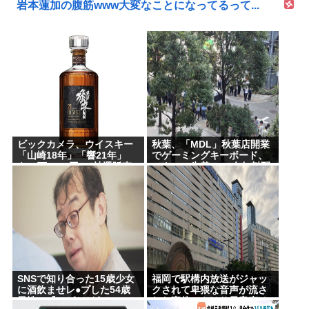
岩本蓮加の腹筋www大変なことになってるって...
ビックカメラ、ウイスキー
秋葉、「MDL」秋葉店開業
「山崎18年」「響21年」
でゲーミングキーボード、
を”6万7100円”で抽選販売
マウス、先着1000名無料配
布で行列。まだいけるぞ急
げ!!
SNSで知り合った15歳少女
福岡で駅構内放送がジャッ
に酒飲ませレ●プした54歳
クされて卑猥な音声が流さ
男性、『ハゲかどうか』で
れた事件、やはり元音声は