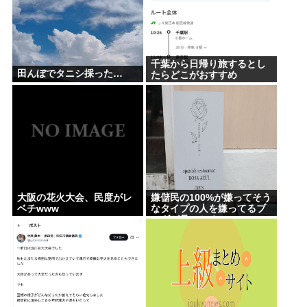
千葉から日帰り旅するとし
田んぼでタニシ採った…
たらどこがおすすめ
大阪の花火大会、民度がレ
嫌儲民の100%が嫌ってそう
ベチwww
なタイプの人を嫌ってるブ
ログが見つかる