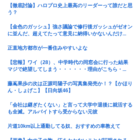
【徹底討論】ハロプロ史上最高のリーダーって誰だと思
う？
【金色のガッシュ】強さ議論で修行後ガッシュがゼオン
に並んだ、超えてたって意見に納得いかないんだけ...
正直地方都市が一番住みやすいよな
【悲報】ワイ（28）、中学時代の同窓会に行った結果
マジで絶望してしまう・・・・・・理由がこちら・...
藤嶌果歩の次は正源司陽子の写真集発売か！？【かほり
ん・しょげこ】【日向坂46】
「会社は継ぎたくない」と言って大学中退後に就活する
も全滅。アルバイトすら受からない元彼
片道10km以上通勤してる奴、おすすめの車教えて