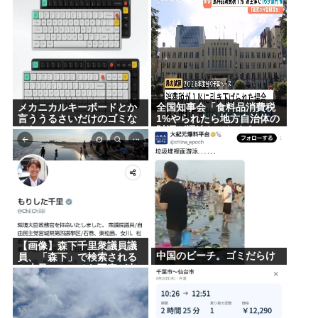
意見が真っ二つに分かれる
動ありの動画だった
メカニカルキーボードとか
全国知事会「食料品消費税
言ううるさいだけのゴミな
1%やられたら地方自治体の
んなの
財源が逼迫してしまう 」…
この流れ地方税増税するし
かないよ、もう
【画像】森下千里衆議員議
中国のビーチ。ゴミだらけ
員、「森下」で検索される
と大量にエッチな写真が出
てくるため「もりした」と
ひらがな表記にwww