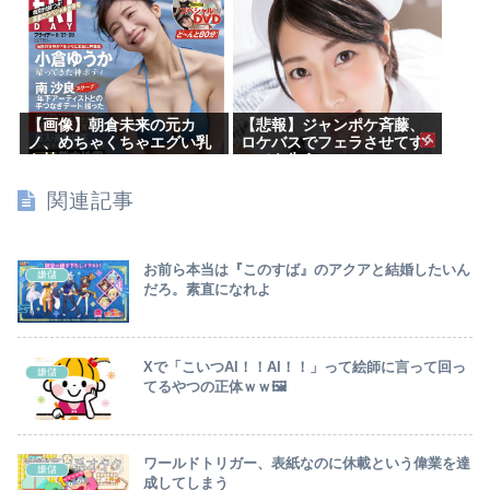
【画像】朝倉未来の元カ
【悲報】ジャンポケ斉藤、
ノ、めちゃくちゃエグい乳
ロケバスでフェラさせてす
を持つ
べてを失う
関連記事
お前ら本当は『このすば』のアクアと結婚したいん
嫌儲
だろ。素直になれよ
Xで「こいつAI！！AI！！」って絵師に言って回っ
嫌儲
てるやつの正体ｗｗ🖼
ワールドトリガー、表紙なのに休載という偉業を達
嫌儲
成してしまう