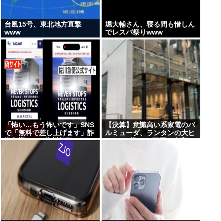
台風15号、東北地方直撃
堀大輔さん、寝る間も惜しん
www
でレスバ祭りwww
「怖い…もう怖いです」SNS
【決算】意識高い系家電のバ
で「無料で差し上げます」詐
ルミューダ、ランタンの大ヒ
欺急増 “ニセ佐川急便”HPに
ットで3億1400万円の赤字。
誘導、個人情報要求 佐川急便
海外では好調なのに日韓の貧
「断じて許されない」怒り
乏人が買わないため