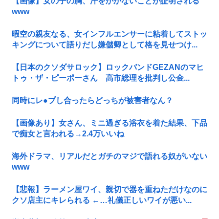
【画像】女の子の胸、汗をかかないことが証明される
www
暇空の親友なる、女インフルエンサーに粘着してストッ
キングについて語りだし嫌儲卿として格を見せつけ...
【日本のクソダサロック】ロックバンドGEZANのマヒ
トゥ・ザ・ピーポーさん 高市総理を批判し公金...
同時にレ●プし合ったらどっちが被害者なん？
【画像あり】女さん、ミニ過ぎる浴衣を着た結果、下品
で痴女と言われる→2.4万いいね
海外ドラマ、リアルだとガチのマジで語れる奴がいない
www
【悲報】ラーメン屋ワイ、親切で器を重ねただけなのに
クソ店主にキレられる ←…礼儀正しいワイが悪い...