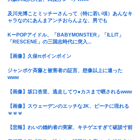
及川光博ことミッチーさんって（特に若い頃）あんなキ
ャラなのにあんまアンチおらんよな、男でも
KーPOPアイドル、「BABYMONSTER」「ILLIT」
「RESCENE」の三国志時代に突入...
【画像】久保πボインボイン
ジャンポケ斉藤と被害者の証言、想像以上に違った
www
【画像】坂口杏里、逃走してウ●カスまで晒されるwww
【画像】スウェーデンのエッチなJK、ビーチに現れる
ｗｗｗ
【悲報】わいの婚約者の実家、キチゲエすぎて破談寸前