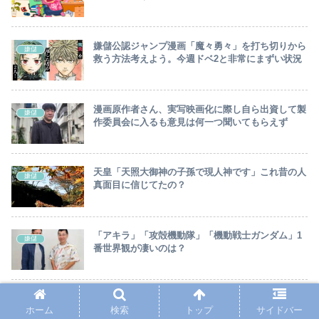
嫌儲公認ジャンプ漫画「魔々勇々」を打ち切りから
嫌儲
救う方法考えよう。今週ドベ2と非常にまずい状況
漫画原作者さん、実写映画化に際し自ら出資して製
嫌儲
作委員会に入るも意見は何一つ聞いてもらえず
天皇「天照大御神の子孫で現人神です」これ昔の人
嫌儲
真面目に信じてたの？
「アキラ」「攻殻機動隊」「機動戦士ガンダム」1
嫌儲
番世界観が凄いのは？
美味しんぼでセクロスしたいキャラ💕
嫌儲
ホーム
検索
トップ
サイドバー