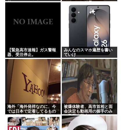
前
ぁ？！」⇒結果www
【緊急高市速報】ガス警報
みんなのスマホ遍歴を書い
器、受注停止。
ていけ
海外「海外発祥なのに、今
被爆体験者、高市首相と面
では日本で定着してるもの
会決定も動画用の握手のみ
って何？その逆も教え
で発言は禁止www
て！」（海外の反応）