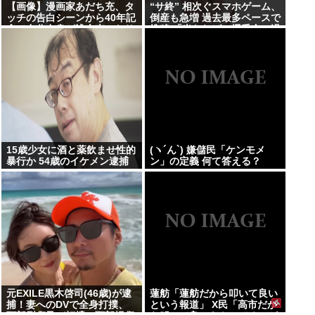
【画像】漫画家あだち充、タ
“サ終” 相次ぐスマホゲーム、
ッチの告白シーンから40年記
倒産も急増 過去最多ペースで
念で自分自身が浅倉南になり
推移 「当たれば一攫千金」過
きり投稿
去の時代に
15歳少女に酒と薬飲ませ性的
(ヽ´ん`) 嫌儲民「ケンモメ
暴行か 54歳のイケメン逮捕
ン」の定義 何て答える？
元EXILE黒木啓司(46歳)が逮
蓮舫「蓮舫だから叩いて良い
捕！妻へのDVで全身打撲、
という報道」 X民「高市だか