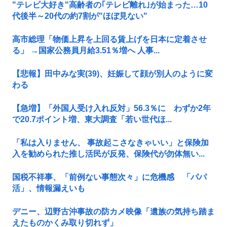
"テレビ大好き"高齢者の｢テレビ離れ｣が始まった…10
代後半～20代の約7割が"ほぼ見ない"
高市総理「物価上昇を上回る賃上げを日本に定着させ
る」 →国家公務員月給3.51％増へ 人事...
【悲報】田中みな実(39)、妊娠して顔が別人のように変
わる
【急増】「外国人受け入れ反対」56.3％に わずか2年
で20.7ポイント増、東大調査「若い世代ほ...
「私は入りません、 事故起こさなきゃいい」と保険加
入を勧められた推し活民が反発、保険代が勿体無い...
国税不祥事、「前例ない事態次々」に危機感 「パパ
活」、情報漏えいも
デニー、辺野古沖事故の防カメ映像「遺族の気持ち踏ま
えたものかくみ取り切れず」