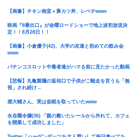
【画像】チキン南蛮＋豚カツ丼、レベチwww
映画『8番出口』が金曜ロードショーで地上波初放送決
定！！8月28日！！
【画像】小倉優子(42)、大学の友達と初めての飲み会
www
パチンコスロット中毒者達がハマる前に見たかった動画
【悲報】丸亀製麺の返却口で子供がご馳走を言うも「無
視」され続け→
堀大輔さん、実は仮眠を取っていたwww
永谷園令嬢(36) 「親の敷いたレールから外れて、カフェ
を開業して成功しました」
Twitter「ハーゲンダッツを大人買いして毎日食べてた