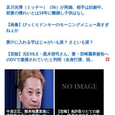
及川光博（ミッチー）（56）が再婚、相手は妊娠中。
前妻の檀れいとは18年に離婚し子供はなし
【画像】びっくりドンキーのモーニングメニュー高すぎ
ねぇか
豚汁に入れる芋はじゃがいも派？ さといも派？
【芸能】元EXILE・黒木啓司さん、妻・宮崎麗果被告へ
のDVで逮捕されていたと判明（全身打撲、頭...
中居正広、熊本地震直後に
【悲報】免許取りたての娘