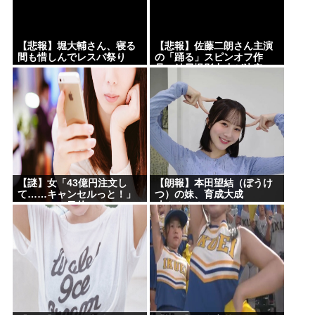
【悲報】堀大輔さん、寝る
【悲報】佐藤二朗さん主演
間も惜しんでレスバ祭り
の「踊る」スピンオフ作
www
品、結局撮影中止が決定
www
【謎】女「43億円注文し
【朗報】本田望結（ぼうけ
て……キャンセルっと！」
つ）の妹、育成大成
←こいつの目的ｗ
功！！！！