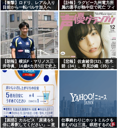
【衝撃】ロドリ、レアル入り
【訃報】ラグビー九州電力所
目前から一転バルサ加入へ
属の選手が熱中症で死亡 フィ
4年契約で年俸55億円準備
ジー出身の26歳
【朗報】横浜F・マリノス三
【悲報】佐倉綾音(32)、悠木
井寺眞、16歳4カ月5日で史上
碧（34）、早見沙織（35）←
2番目の年少ゴール！全3得点
ここら辺の独身ベテラン声優
に絡む
【困惑】カルピス「原液を5
仕事終わりにホットミルクを
倍に希釈してください」←意
飲むのは三流。瞑想するのは