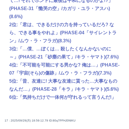
て…! それでホントに最後は平和になるのかよ!?」
(PHASE-31「慟哭の空」/カガリ・ユラ・アスハ)
(8.6%)
2位:「君は、できるだけの力を持っているだろ? な
ら、できる事をやれよ」(PHASE-04「サイレントラ
ン」/ムウ・ラ・フラガ)(8.3%)
3位:「…僕、…ぼくは… 殺したくなんかないのに
～」(PHASE-21「砂塵の果て」/キラ・ヤマト)(7.6%)
4位:「不可能を可能にする男かな? 俺は…」(PHASE-
07「宇宙(そら)の傷跡」/ムウ・ラ・フラガ)(7.3%)
5位:「昔、友達に! 大事な友達に貰った…大事なもの
なんだ…」(PHASE-28「キラ」/キラ・ヤマト)(5.6%)
6位:「気持ちだけで一体何が守れるって言うんだ!」
17 : 2025/09/29(月) 18:59:12.79
ID:80q7PFHJ0NIKU