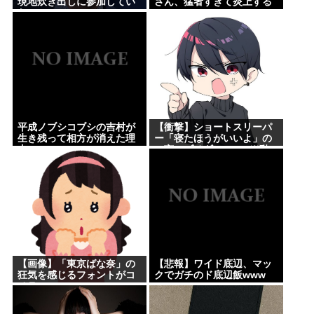
現地炊き出しに参加してい
さん、猛者すぎて炎上する
た
www
平成ノブシコブシの吉村が
【衝撃】ショートスリーパ
生き残って相方が消えた理
ー「寝たほうがいいよ」の
由
一言にブチギレwww(※動
画あり)
【画像】「東京ばな奈」の
【悲報】ワイド底辺、マッ
狂気を感じるフォントがコ
クでガチのド底辺飯www
チラwww