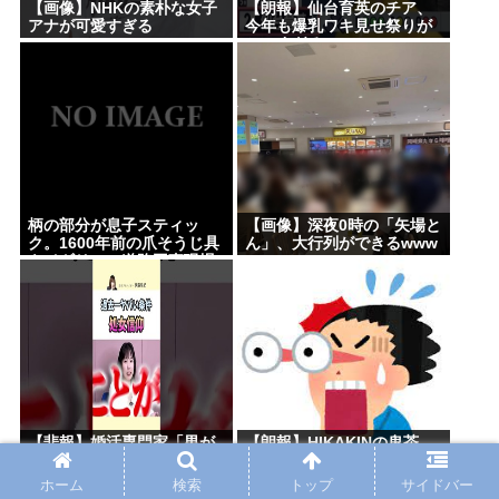
【画像】NHKの素朴な女子
【朗報】仙台育英のチア、
アナが可愛すぎる
今年も爆乳ワキ見せ祭りが
シコすぎる
柄の部分が息子スティッ
【画像】深夜0時の「矢場と
ク。1600年前の爪そうじ具
ん」、大行列ができるwww
をイギリスの道路工事現場
で発見
【悲報】婚活専門家「男が
【朗報】HIKAKINの鬼茶、
求めてきた過去一『ヤバい
怒りのセール開始www
条件』がこれｗ」
ホーム
検索
トップ
サイドバー