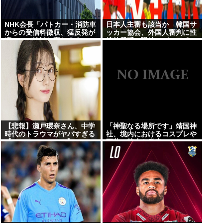
NHK会長「パトカー・消防車
日本人主審も該当か 韓国サ
からの受信料徴収、猛反発が
ッカー協会、外国人審判に性
凄いので検討し直します…」
接待疑惑…現地メディア「4
強神話も疑われる恥ずべき状
況」[8/8] [ばーど★]
【悲報】瀬戸環奈さん、中学
「神聖なる場所です」靖国神
時代のトラウマがヤバすぎる
社、境内におけるコスプレや
【Pickup08083041】
軍装の禁止を発表