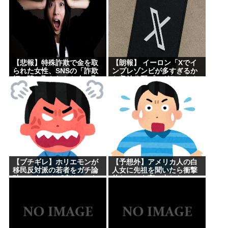
【悲報】特殊詐欺で金を取
【朗報】 イーロン「Xでイ
られた女性、SNSの「詐欺
ンプレゾンビが多すぎるか
師に騙し取られたお金、取
ら収益分配プログラムやめ
り戻せます」」に釣られさ
るわ」
らに240万円失うwww
【ブチギレ】ホリエモンが
【予想外】アメリカ人の白
移民反対派の若者をガチ論
人女に先祖を聞いたら衝撃
破！スタジオが凍りついた
的なことを言い出した
瞬間がヤバすぎる…