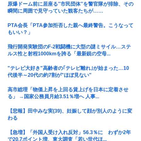
原爆ドーム前に居座る”市民団体”を警官隊が排除、その
瞬間に周囲で見守っていた観客たちが……
PTA会長「PTA参加拒否した親へ最終警告。こうなって
もいい？」
飛行開発実験団のF-2戦闘機に大型の謎ミサイル…ステ
ルス性と射程1000kmを誇る「最新鋭の空母...
"テレビ大好き"高齢者の｢テレビ離れ｣が始まった…10
代後半～20代の約7割が"ほぼ見ない"
高市総理「物価上昇を上回る賃上げを日本に定着させ
る」 →国家公務員月給3.51％増へ 人事...
【悲報】田中みな実(39)、妊娠して顔が別人のように変
わる
【急増】「外国人受け入れ反対」56.3％に わずか2年
で20.7ポイント増、東大調査「若い世代ほ...