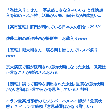
「私は入りません、 事故起こさなきゃいい」と保険加
入を勧められた推し活民が反発、保険代が勿体無い...
【高市速報】肛門が壊れている日本人の割合→29.5%
佐藤二朗の新作映画が撮影中止お蔵入りwww
【悲報】堀大輔さん、寝る間も惜しんでレスバ祭り
www
京大病院で脳が破壊され植物状態になった女性、意識は
正常なことが確認されおわる
【朗報】誤って脳幹を摘出された女性､重篤な植物状態
だが､意識は正常で何かを思考していると判明
イラン最高指導者のモジタバ・ハメネイ師が「危篤状
態」？ イラン大統領「意思疎通はかなり難しい」