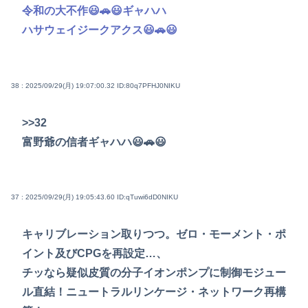
令和の大不作😃🚗😃ギャハハ
ハサウェイジークアクス😃🚗😃
38 : 2025/09/29(月) 19:07:00.32
ID:80q7PFHJ0NIKU
>>32
富野爺の信者ギャハハ😃🚗😃
37 : 2025/09/29(月) 19:05:43.60
ID:qTuwi6dD0NIKU
キャリブレーション取りつつ。ゼロ・モーメント・ポ
イント及びCPGを再設定…、
チッなら疑似皮質の分子イオンポンプに制御モジュー
ル直結！ニュートラルリンケージ・ネットワーク再構