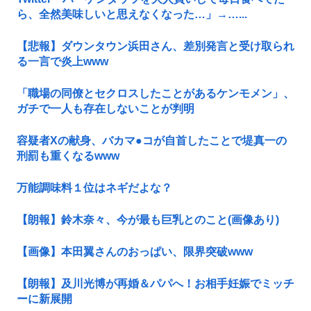
ら、全然美味しいと思えなくなった…」→…...
【悲報】ダウンタウン浜田さん、差別発言と受け取られ
る一言で炎上www
「職場の同僚とセクロスしたことがあるケンモメン」、
ガチで一人も存在しないことが判明
容疑者Xの献身、バカマ●コが自首したことで堤真一の
刑罰も重くなるwww
万能調味料１位はネギだよな？
【朗報】鈴木奈々、今が最も巨乳とのこと(画像あり)
【画像】本田翼さんのおっぱい、限界突破www
【朗報】及川光博が再婚＆パパへ！お相手妊娠でミッチ
ーに新展開