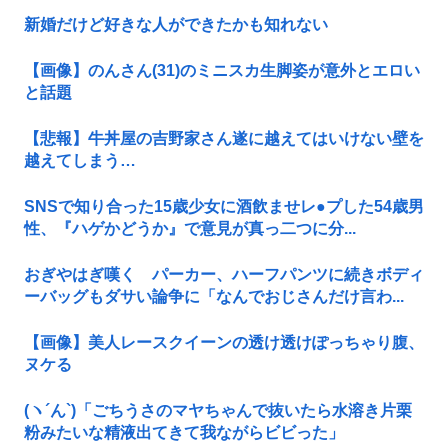
新婚だけど好きな人ができたかも知れない
【画像】のんさん(31)のミニスカ生脚姿が意外とエロい
と話題
【悲報】牛丼屋の吉野家さん遂に越えてはいけない壁を
越えてしまう…
SNSで知り合った15歳少女に酒飲ませレ●プした54歳男
性、『ハゲかどうか』で意見が真っ二つに分...
おぎやはぎ嘆く パーカー、ハーフパンツに続きボディ
ーバッグもダサい論争に「なんでおじさんだけ言わ...
【画像】美人レースクイーンの透け透けぽっちゃり腹、
ヌケる
(ヽ´ん`)「ごちうさのマヤちゃんで抜いたら水溶き片栗
粉みたいな精液出てきて我ながらビビった」