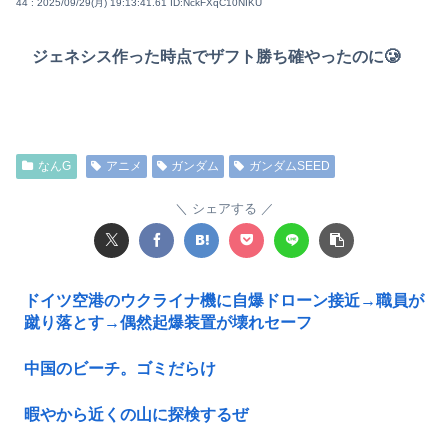
44 : 2025/09/29(月) 19:13:41.61
ID:NckFXqC10NIKU
ジェネシス作った時点でザフト勝ち確やったのに🥲
なんG
アニメ
ガンダム
ガンダムSEED
シェアする
ドイツ空港のウクライナ機に自爆ドローン接近→職員が
蹴り落とす→偶然起爆装置が壊れセーフ
中国のビーチ。ゴミだらけ
暇やから近くの山に探検するぜ