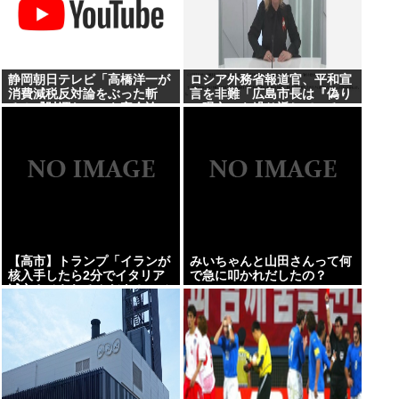
静岡朝日テレビ「高橋洋一が
ロシア外務省報道官、平和宣
消費減税反対論をぶった斬
言を非難「広島市長は『偽り
る！『財源ない』を完全論
の呪文』を繰り返している」
破」
【高市】トランプ「イランが
みいちゃんと山田さんって何
核入手したら2分でイタリア
で急に叩かれだしたの？
滅亡させられるんだよ？」メ
ローニ「でも核兵器実戦で使
ったのお前らだけだろ」