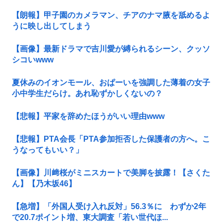
【朗報】甲子園のカメラマン、チアのナマ腋を舐めるよ
うに映し出してしまう
【画像】最新ドラマで吉川愛が縛られるシーン、クッソ
シコいwww
夏休みのイオンモール、おぱーいを強調した薄着の女子
小中学生だらけ。あれ恥ずかしくないの？
【悲報】平家を辞めたほうがいい理由www
【悲報】PTA会長「PTA参加拒否した保護者の方へ。こ
うなってもいい？」
【画像】川﨑桜がミニスカートで美脚を披露！【さくた
ん】【乃木坂46】
【急増】「外国人受け入れ反対」56.3％に わずか2年
で20.7ポイント増、東大調査「若い世代ほ...