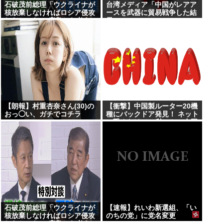
石破茂前総理「ウクライナが
台湾メディア「中国がレアア
核放棄しなければロシア侵攻
ースを武器に貿易戦争した結
しなかった」 広島から考え
果www」
る”平和と安全保障”
【朗報】村重杏奈さん(30)の
【衝撃】中国製ルーター20機
おっ◯い、ガチでコチラ
種にバックドア発見！ ネット
www
に繋ぐだけで35秒ごとに中国
のサーバーと通信
石破茂前総理「ウクライナが
【速報】れいわ新選組、「い
核放棄しなければロシア侵攻
のちの党」に党名変更