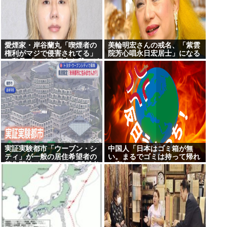
愛煙家・岸谷蘭丸「喫煙者の
美輪明宏さんの戒名、「紫雲
権利がマジで侵害されてる」
院芳心唱永日宏居士」になる
と私見 「いくら税金を我々が
払ってるんだと」
実証実験都市「ウーブン・シ
中国人「日本はゴミ箱が無
ティ」が一般の居住希望者の
い。まるでゴミは持って帰れ
募集開始 すでにトヨタ関係者
と言われているみたい」
が居住 静岡裾野市