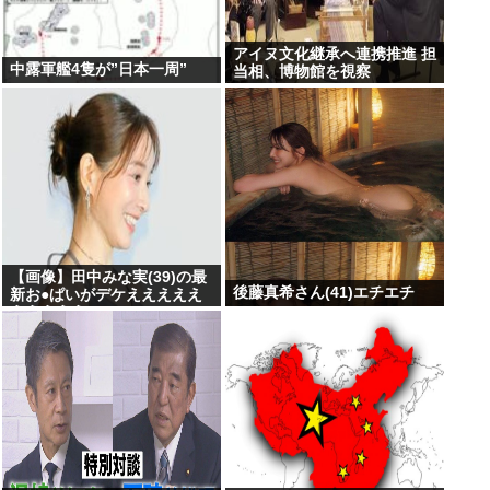
アイヌ文化継承へ連携推進 担
中露軍艦4隻が”日本一周”
当相、博物館を視察
【画像】田中みな実(39)の最
後藤真希さん(41)エチエチ
新お●ぱいがデケえええええ
えええええ