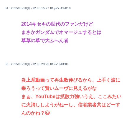
54 : 2025/05/19(月) 12:08:15.97
ID:pP7zGhK10
2014キセキの世代のファンだけど
まさかガンダムでオマージュするとは
草草の草で大ふへん者
56 : 2025/05/19(月) 12:08:23.23
ID:nV3kKCfI0
炎上系動画って再生数伸びるから、上手く波に
乗ろうって賢いムーヴに見えるがな
まぁ、YouTubeは拡散力強いうえ、ここみたい
に火消ししようがねーし、信者業者共はどーす
んのかね？🥴