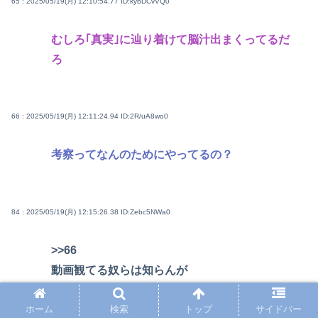
65 : 2025/05/19(月) 12:10:54.77
ID:kybDCvVQ0
むしろ｢真実｣に辿り着けて脳汁出まくってるだ
ろ
66 : 2025/05/19(月) 12:11:24.94
ID:2R/uA8wo0
考察ってなんのためにやってるの？
84 : 2025/05/19(月) 12:15:26.38
ID:Zebc5NWa0
>>66
動画観てる奴らは知らんが
作ってる側は”仕事”でやってるだけだが
ホーム
検索
トップ
サイドバー