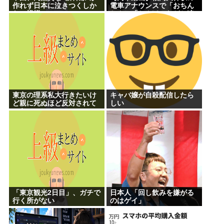
作れず日本に泣きつくしか
電車アナウンスで「おちん
ない模様www
ちん」「ちんぽ」などと連
呼する不審な音声が大音量
で流れる 犯人は不明
東京の理系私大行きたいけ
キャバ嬢が自殺配信したら
ど親に死ぬほど反対されて
しい
つらい
「東京観光2日目」、ガチで
日本人「回し飲みを嫌がる
行く所がない
のはゲイ」