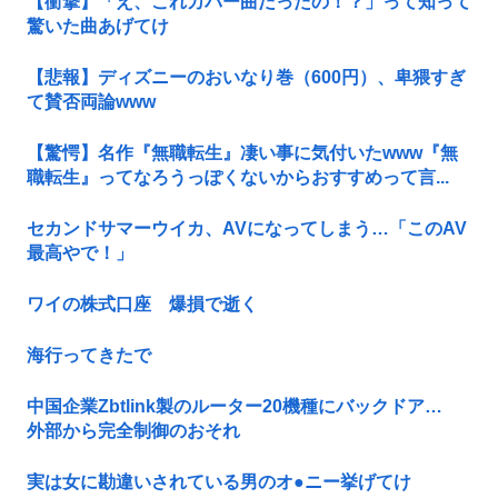
【衝撃】「え、これカバー曲だったの！？」って知って
驚いた曲あげてけ
【悲報】ディズニーのおいなり巻（600円）、卑猥すぎ
て賛否両論www
【驚愕】名作『無職転生』凄い事に気付いたwww『無
職転生』ってなろうっぽくないからおすすめって言...
セカンドサマーウイカ、AVになってしまう…「このAV
最高やで！」
ワイの株式口座 爆損で逝く
海行ってきたで
中国企業Zbtlink製のルーター20機種にバックドア…
外部から完全制御のおそれ
実は女に勘違いされている男のオ●ニー挙げてけ