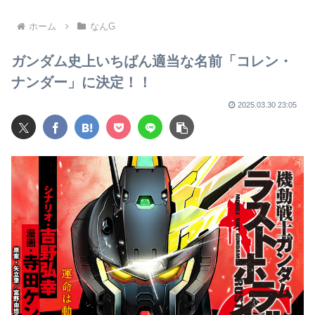
に全面的に協力」 経産省
かれないわ
「LPガス爆発の可能性が高い
とする見解で一致」と発表
ホーム
なんG
ガンダム史上いちばん適当な名前「コレン・
ナンダー」に決定！！
2025.03.30 23:05