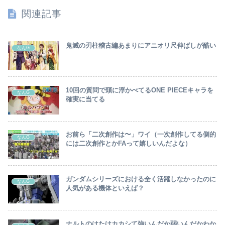
関連記事
鬼滅の刃柱稽古編あまりにアニオリ尺伸ばしが酷い
なんG
10回の質問で頭に浮かべてるONE PIECEキャラを
なんG
確実に当てる
お前ら「二次創作は〜」ワイ（一次創作してる側的
なんG
には二次創作とかFAって嬉しいんだよな）
ガンダムシリーズにおける全く活躍しなかったのに
なんG
人気がある機体といえば？
ナルトのはたけカカシて強いんだか弱いんだかわか