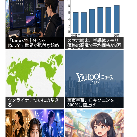
「Linuxで十分じゃ
スマホ端末、半導体メモリ
ね…？」世界が気付き始め
価格の高騰で平均価格が8万
る
円を超す
ウクライナ、ついに力尽き
高市早苗、ロキソニンを
る
300%に値上げ