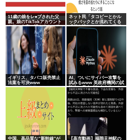
11歳の娘をレ●プされた父
ネット民「タコピーとかル
親。娘のTikTokアカウント
ックバックとか流れてくる
を使い自宅に誘き出し、銃
感想を読むと、俺って理解
撃で天誅！
力低すぎ！？ って超凹む。
つらい」
イギリス、タバコ販売禁止
AI、ついにサイバー攻撃を
法案を可決www
試みるwww 英政府機関の試
験中に暴走「架空人物にな
り承認要求」
中国、高品質な”新幹線”が
【高市動画】福岡天神駅の