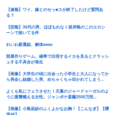
【速報】ワイ、嫁とのセッ■スが終了したけど質問あ
る？
【悲報】30代の男、ほぼもれなく彼岸島のこのエロシ
ーンで抜いてる件
れいわ新選組、解体www
部屋作りゲーム、確率で出現するイカを見るとクラッシ
ュする不具合が発生
【画像】大学生の頃に出会った小学生と大人になってか
ら再会し結婚した男、めちゃくちゃ叩かれてしまう...
よくも私にフェラさせた！天幕のジャードゥーガルのよ
うに復讐燃える女性。ジャンポケ斎藤2500万拒...
【画像】小島凪紗のふくよかなお胸！【こんなぎ】【櫻
坂46】