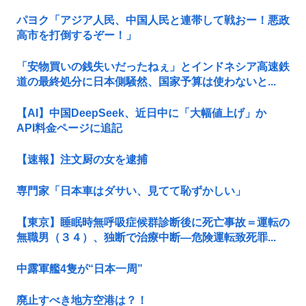
パヨク「アジア人民、中国人民と連帯して戦おー！悪政
高市を打倒するぞー！」
「安物買いの銭失いだったねぇ」とインドネシア高速鉄
道の最終処分に日本側騒然、国家予算は使わないと...
【AI】中国DeepSeek、近日中に「大幅値上げ」か
API料金ページに追記
【速報】注文厨の女を逮捕
専門家「日本車はダサい、見てて恥ずかしい」
【東京】睡眠時無呼吸症候群診断後に死亡事故＝運転の
無職男（３４）、独断で治療中断―危険運転致死罪...
中露軍艦4隻が“日本一周”
廃止すべき地方空港は？！