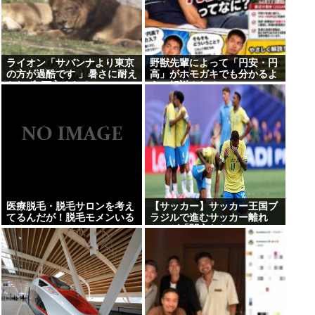
ライオン「サバンナより東京
野獣先輩によって「円安・円
の方が過酷です 」暑さに耐え
高」がホモガキでも分かるよ
られず3頭亡くなる
うに解説される
医療脱毛・脱毛サロンを考え
【サッカー】サッカー王国ブ
てるんだが！脱毛モメンいる
ラジルで進むサッカー離れ
か？？
36%が「関心なし」