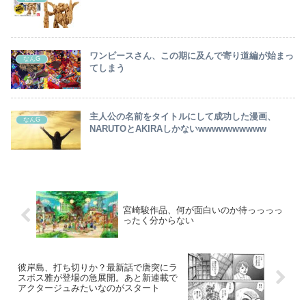
ワンピースさん、この期に及んで寄り道編が始まっ
なんG
てしまう
主人公の名前をタイトルにして成功した漫画、
なんG
NARUTOとAKIRAしかないwwwwwwwwww
宮崎駿作品、何が面白いのか待っっっっ
ったく分からない
彼岸島、打ち切りか？最新話で唐突にラ
スボス雅が登場の急展開。あと新連載で
アクタージュみたいなのがスタート