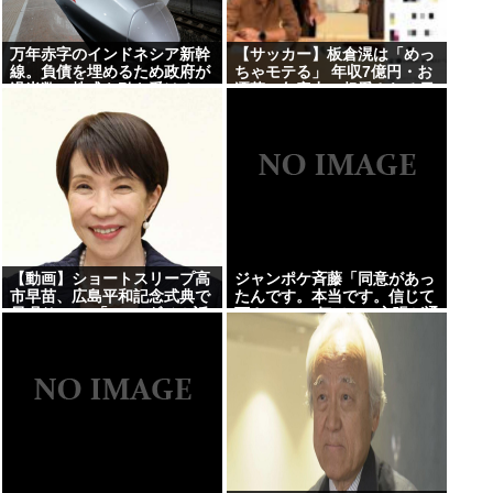
万年赤字のインドネシア新幹
【サッカー】板倉滉は「めっ
線。負債を埋めるため政府が
ちゃモテる」 年収7億円・お
過半数の株式を引き受ける
洒落・包容力…超愛される日
本代表
【動画】ショートスリープ高
ジャンポケ斉藤「同意があっ
市早苗、広島平和記念式典で
たんです。本当です。信じて
居眠りwww「zzz…ダメ！話
下さい」 ←何でこの主張が通
聞かなきゃ…首カクンッお
らないの？
目々パチパチ…クワッ」