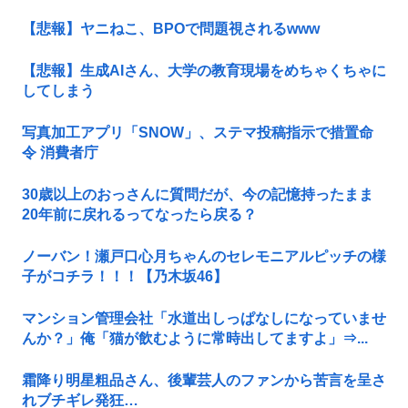
【悲報】ヤニねこ、BPOで問題視されるwww
【悲報】生成AIさん、大学の教育現場をめちゃくちゃに
してしまう
写真加工アプリ「SNOW」、ステマ投稿指示で措置命
令 消費者庁
30歳以上のおっさんに質問だが、今の記憶持ったまま
20年前に戻れるってなったら戻る？
ノーバン！瀬戸口心月ちゃんのセレモニアルピッチの様
子がコチラ！！！【乃木坂46】
マンション管理会社「水道出しっぱなしになっていませ
んか？」俺「猫が飲むように常時出してますよ」⇒...
霜降り明星粗品さん、後輩芸人のファンから苦言を呈さ
れブチギレ発狂…