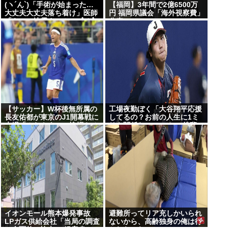
(ヽ´ん`)「手術が始まった…
【福岡】3年間で2億6500万
大丈夫大丈夫落ち着け」医師
円 福岡県議会「海外視察費」
「キャー地震よー！」(;ﾟんﾟ)
公表
「！？」
【サッカー】W杯後無所属の
工場夜勤ぼく「大谷翔平応援
長友佑都が東京のJ1開幕戦に
してるの？お前の人生に1ミ
来場「みなさまへご挨拶させ
リも関係ないのに？」 後輩に
ていただきます」
説教してきた
イオンモール熊本爆発事故
避難所ってリア充しかいられ
LPガス供給会社「当局の調査
ないから、高齢独身の俺は行