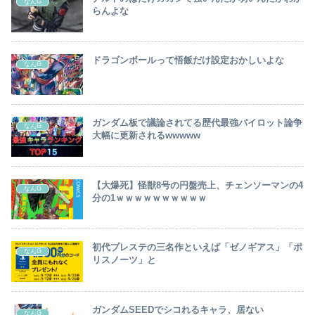
なんG
らんよな
ドラゴンボールって悟飯だけ設定おかしいよな
なんG
ガンダム板で議論されてる歴代最強パイロット論争
なんG
大幅に更新されるwwwww
【大爆死】怪獣8号の円盤売上、チェンソーマンの4
なんG
分の1ｗｗｗｗｗｗｗｗｗｗ
初代プレステの三名作といえば「ゼノギアス」「ポ
なんG
リスノーツ」と
ガンダムSEEDでシコれるキャラ、居ない
なんG