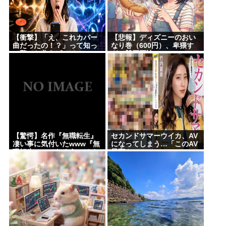
【衝撃】「え、これカバー
【悲報】ディズニーのおい
曲だったの！？」って知っ
なり巻（600円）、卑猥す
て驚いた曲あげてけ
ぎて賛否両論www
【驚愕】名作『無職転生』
セカンドサマーウイカ、AV
凄い事に気付いたwww『無
になってしまう…「このAV
職転生』ってなろうっぽく
最高やで！」
ないからおすすめって言わ
れたから見たのだけど…も
しかして…