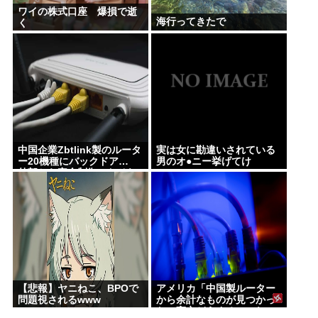
ワイの株式口座 爆損で逝
海行ってきたで
く
中国企業Zbtlink製のルータ
実は女に勘違いされている
ー20機種にバックドア…
男のオ●ニー挙げてけ
外部から完全制御のおそれ
【悲報】ヤニねこ、BPOで
アメリカ「中国製ルーター
問題視されるwww
から余計なものが見つかっ
た」高市どうするのこれ