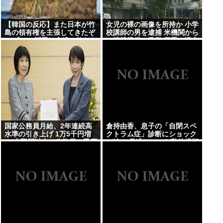
【韓国の反応】また日本が竹
女児の裸の画像を所持か 小学
島の領有権を主張してきたぞ
校講師の男を逮捕 米機関から
→ 「この話題は永遠に終わら
の情報提供で発覚 三重・津市
ないな」「日本政府の支持率
が落ちてきた時点でこの手の
ニュースが出るのは予想でき
た」
国家公務員月給、2年連続高
倉持由香、息子の「自閉スペ
水準の引き上げ 1万5千円増
クトラム症」診断にショック
に 中堅層以上の公務員に手厚
で涙… 見逃していた乳幼児期
く配分
のサインとは