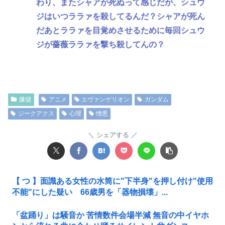
わり、またシャアが死ぬって感じだが、シュウ
ジはいつララァを殺してるんだ？シャアが死ん
だあとララァを目覚めさせるために毎回シュウ
ジが薔薇ララァを撃ち殺してんの？
嫌儲
アニメ
エヴァンゲリオン
ガンダム
ジークアクス
心理
憎悪
シェアする
【 つ 】面識ある女性の水筒に"下半身"を押し付け"使用
不能"にした疑い 66歳男を「器物損壊」...
「盆踊り」は騒音か 苦情数件会場半減 無音の中イヤホ