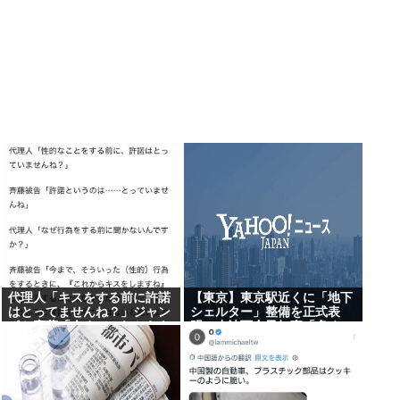
代理人「キスをする前に許諾
【東京】東京駅近くに「地下
はとってませんね？」ジャン
シェルター」整備を正式表
ポケ斎藤「今までこれからキ
明…小池百合子知事「多くの
スしますなんて宣言すること
方が滞在、施設整備の効果高
なかったので」
い」