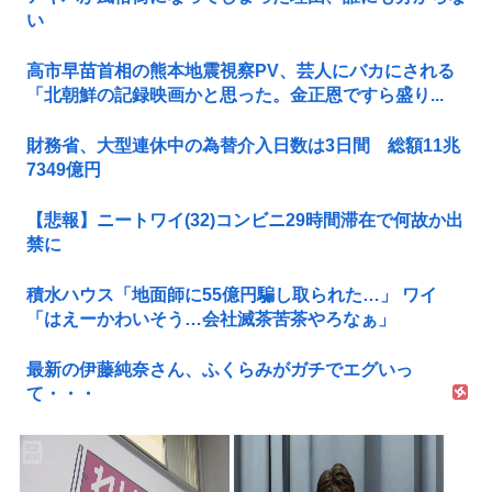
い
高市早苗首相の熊本地震視察PV、芸人にバカにされる
「北朝鮮の記録映画かと思った。金正恩ですら盛り...
財務省、大型連休中の為替介入日数は3日間 総額11兆
7349億円
【悲報】ニートワイ(32)コンビニ29時間滞在で何故か出
禁に
積水ハウス「地面師に55億円騙し取られた…」 ワイ
「はえーかわいそう…会社滅茶苦茶やろなぁ」
最新の伊藤純奈さん、ふくらみがガチでエグいっ
て・・・