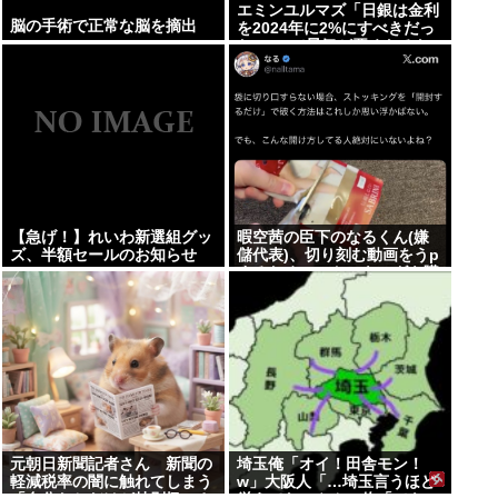
エミンユルマズ「日銀は金利
脳の手術で正常な脳を摘出
を2024年に2%にすべきだっ
た、2%で景気が悪くなるな
ら生産性が低い利益が出せな
い企業、潰れろ
【急げ！】れいわ新選組グッ
暇空茜の臣下のなるくん(嫌
ズ、半額セールのお知らせ
儲代表)、切り刻む動画をうp
するためにストッキングを購
入、ハサミを入れて感触を楽
しむ
元朝日新聞記者さん 新聞の
埼玉俺「オイ！田舎モン！
軽減税率の闇に触れてしまう
w」大阪人「…埼玉言うほど