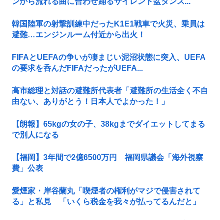
ンから流れる曲に合わせ踊るサイレント盆ダンス...
韓国陸軍の射撃訓練中だったK1E1戦車で火災、乗員は
避難…エンジンルーム付近から出火！
FIFAとUEFAの争いが凄まじい泥沼状態に突入、UEFA
の要求を呑んだFIFAだったがUEFA...
高市総理と対話の避難所代表者「避難所の生活全く不自
由ない、ありがとう！日本人でよかった！」
【朗報】65kgの女の子、38kgまでダイエットしてまる
で別人になる
【福岡】3年間で2億6500万円 福岡県議会「海外視察
費」公表
愛煙家・岸谷蘭丸「喫煙者の権利がマジで侵害されて
る」と私見 「いくら税金を我々が払ってるんだと」