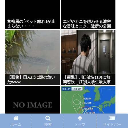
富裕層の｢ペット離れ｣が止
エビやカニを想わせる濃密
まらない・・・
な旨味とコク…近所の公園
でタダで採れる「今が旬」
な高級食材の名前
【画像】田んぼに謎の魚い
【衝撃】川口被告(19)に無
たwww
期懲役 江別大学生殺人事
件、19歳で取り返しのつか
ない代償を背負うことに
ホーム
検索
トップ
サイドバー