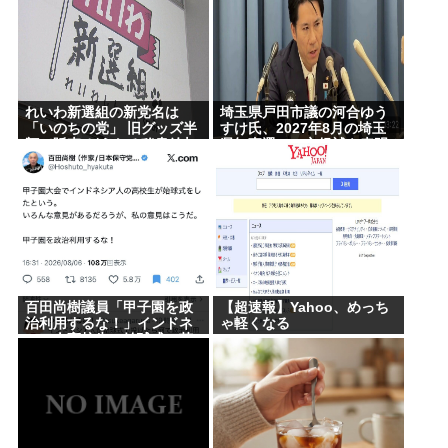
れいわ新選組の新党名は
埼玉県戸田市議の河合ゆう
「いのちの党」 旧グッズ半
すけ氏、2027年8月の埼玉
額で販売 どうなる秘書給与
県知事選への立候補を表明
疑惑
百田尚樹議員「甲子園を政
【超速報】Yahoo、めっち
治利用するな！」インドネ
ゃ軽くなる
シア人高校生の始球式に苦
言www