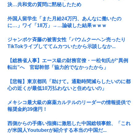
決…共和党の質問に黙秘したため
外国人留学生「また月給24万円、あんなに働いたの
に…」ワイ「18万」→…論破した結果ｗｗｗ
ジャンポケ斉藤の被害女性「バウムクーヘン売ったり
TikTokライブしててムカついたから示談しなか...
【総務省人事】エース級の財務官僚・一松旬氏が“異例
転出”へ 官邸幹部「協力的でなかったから」
【悲報】東京都民「助けて。通勤時間減らしたいのに都
心の近くが最低10万払わないと住めないの」
メキシコ最大級の麻薬カルテルのリーダーの情報提供で
報奨金約39億円！
西側からの手痛い指摘に激怒した中国総領事館、「これ
が米国人Youtuberが紹介する本当の中国だ...