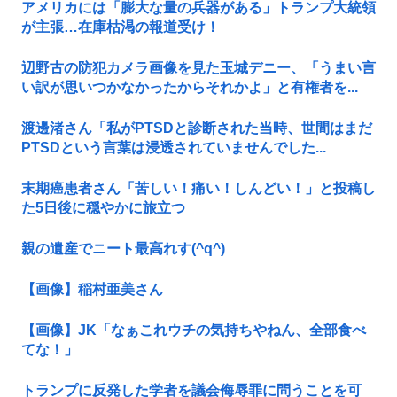
アメリカには「膨大な量の兵器がある」トランプ大統領
が主張…在庫枯渇の報道受け！
辺野古の防犯カメラ画像を見た玉城デニー、「うまい言
い訳が思いつかなかったからそれかよ」と有権者を...
渡邊渚さん「私がPTSDと診断された当時、世間はまだ
PTSDという言葉は浸透されていませんでした...
末期癌患者さん「苦しい！痛い！しんどい！」と投稿し
た5日後に穏やかに旅立つ
親の遺産でニート最高れす(^q^)
【画像】稲村亜美さん
【画像】JK「なぁこれウチの気持ちやねん、全部食べ
てな！」
トランプに反発した学者を議会侮辱罪に問うことを可