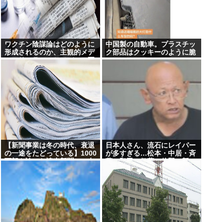
ワクチン陰謀論はどのように
中国製の自動車。プラスチッ
形成されるのか、主観的メデ
ク部品はクッキーのように脆
ィアリテラシーとメディア不
い
信「ワクチンにマイクロチッ
プが埋め込まれている」
【新聞事業は冬の時代、衰退
日本人さん、流石にレイパー
の一途をたどっている】1000
が多すぎる…松本・中居・斉
万部を誇った読売新聞、15年
藤・和田・伊藤・佐野・新
で部数半減の衝撃
井・ボビーオロゴンetc…