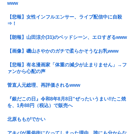
www
【悲報】女性インフルエンサー、ライブ配信中に自殺
⇒！
【朗報】山田涼介(31)のベッドシーン、エロすぎるwww
【画像】磯山さやかのガチで柔らかそうなお乳www
【悲報】有名漫画家「体重の減少が止まりません」→フ
ァンから心配の声
菅直人元総理、再評価されるwww
『銀だこの日』令和8年8月8日“ぜったいうまい!!たこ焼
を、1舟88円（税込）で販売へ
北原ももがでかい
アキバが風俗街になってしまった理由、誰にも分からな