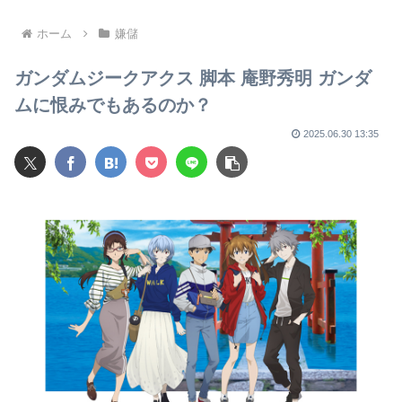
「自分たちだけが特別扱いさ
栄えてないやん」俺「でも、
れる理由を社説で論じてほし
西やんw」
い」
ホーム
嫌儲
ガンダムジークアクス 脚本 庵野秀明 ガンダ
ムに恨みでもあるのか？
2025.06.30 13:35