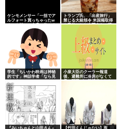
ケンモメンサー「一括でア
トランプ氏、「出産旅行」
ルフォート買っちゃったw
禁じる大統領令 米国籍取得
クレカ払いで来月の俺ごめ
を目的とした中国人らの渡
んねー」銀行「デビットカ
米を問題視
ードなんで即時引き落とし
です」
学生「ちいかわ映画は神秘
小泉大臣のクーラー報道
的です」神話学者「なら見
後、避難所に冷房がなくて
てみるか…」
暑い問題が一切報道されな
くなる。問題解決したの？
『みいちゃんと山田さん』
【竹田くんじゃない】医