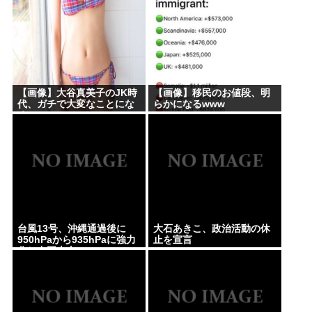
【画像】大谷真美子のJK時
【画像】移民のお値段、明
代、ガチで大変なことにな
らかになるwww
るwww
台風13号、沖縄通過後に
大石あきこ、政治活動の休
950hPaから935hPaに強力
止を宣言
化し中国本土へwww