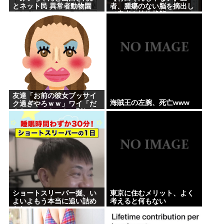
とネット民 異常者動物園
者、腫瘍のない脳を摘出し
て患者を植物状態に
友達「お前の彼女ブッサイ
海賊王の左腕、死亡www
ク過ぎやろｗｗ」ワイ「だ
よなｗｗｗさっさと別れた
いわｗｗｗ」
ショートスリーパー掘、い
東京に住むメリット、よく
よいよもう本当に追い詰め
考えると何もない
られる