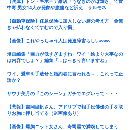
【兵庫】ドン・キホーテ露店「うなぎのかば焼き」で食
中毒 男女14人が発熱や腹痛など訴え…サルモネ...
【自動車保険】任意保険に加入しない層の考え方「金無
きゃ払わなくてすむので入り損」
【画像】これやっちゃう人は発達障害らしいwww
漫画編集「画力が低すぎますね」ワイ「絵より大事なの
は内容でしょ？」編集「…はっきり言いますね」
ワイ、愛車を手放せと婚約者に言われる→…これって正
論か？
サウナ美月の『このシーン』ガチでエグいって・・・
【悲報】吉岡里帆さん、アドリブで相手役俳優の手を取
りお胸に押し当てる（※画像あり）
【画像】爆胸ニット女さん、寿司屋で満喫してしまう