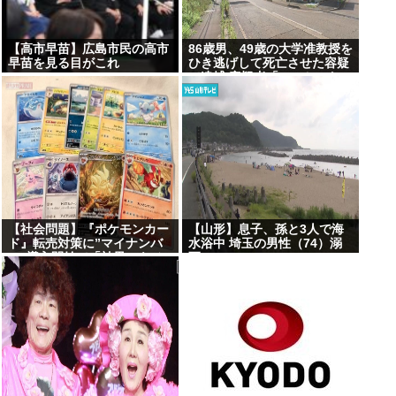
【高市早苗】広島市民の高市
86歳男、49歳の大学准教授を
早苗を見る目がこれ
ひき逃げして死亡させた容疑
で逮捕 容疑者「ぶつかったの
は大木」と否認
【社会問題】『ポケモンカー
【山形】息子、孫と3人で海
ド』転売対策に”マイナンバ
水浴中 埼玉の男性（74）溺
ー”導入開始で「効果テキメ
死
ン」広がる新システム