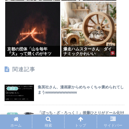
飛ばし…長崎市長「つい熱
バスケ男子
くなって」NPT義務履行求
める重要一文
京都の団体「山を毎年
爆走ハムスターさん ダイ
『大』って焼くのがキツ
ナミックかわいい
イ。クラウドファンディン
グで支援してください」
関連記事
集英社さん、漫画家からめちゃくちゃ褒められてし
嫌儲
まうwwwwwwwwwww
「ぼっち・ざ・ろっく！」後藤ひとりがドール化ｷﾀ
嫌儲
━━(ﾟ∀ﾟ)━━!!『とある科学の超電磁砲T』御坂美
琴がプラモデル化ｷﾀ━━(ﾟ∀ﾟ)━━!!
ホーム
検索
トップ
サイドバー