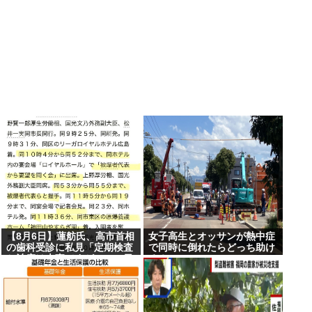
【8月6日】蓮舫氏、高市首相
女子高生とオッサンが熱中症
の歯科受診に私見「定期検査
で同時に倒れたらどっち助け
と治療は大事ですが…この日
る？
を避けて行くべきお立場で
は」