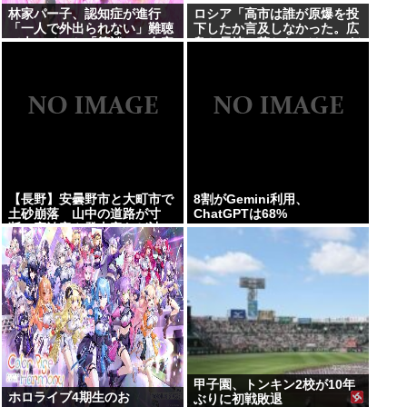
林家パー子、認知症が進行
ロシア「高市は誰が原爆を投
「一人で外出られない」難聴
下したか言及しなかった。広
で夫・ペーと「筆談」…自宅
島と長崎に落ちたのはUFOだ
全焼から約1年
と思っているのか?」
【長野】安曇野市と大町市で
8割がGemini利用、
土砂崩落 山中の道路が寸
ChatGPTは68%
断 宿泊客や登山客など計
400人近くが孤立か 土石流
で橋が流されたとの情報も
甲子園、トンキン2校が10年
ホロライブ4期生のお
ぶりに初戦敗退