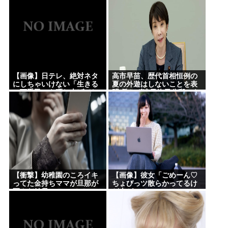
【画像】日テレ、絶対ネタ
高市早苗、歴代首相恒例の
にしちゃいけない「生きる
夏の外遊はしないことを表
の下手民」を晒し上げてし
明 働かず連日終日公邸のも
まう
よう
【衝撃】幼稚園のころイキ
【画像】彼女「ごめーん♡
ってた金持ちママが旦那が
ちょびっツ散らかってるけ
死んだ結果･････⇒！！
ど上がって～～～！」
⇒！！