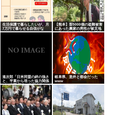
生活保護で暮らしたいが、月
【熊本】梨5000個の盗難被害
7万円で暮らせる自信がな
にあった農家の男性が被災地
い…
で炊き出しや支援物資、現地
で目にした”助け合いの輪”
進次郎「日米同盟の絆の強さ
岐阜県、意外と都会だった
と、平素から培った協力関係
www
が」米軍 熊本に飲料水約16
トン支援