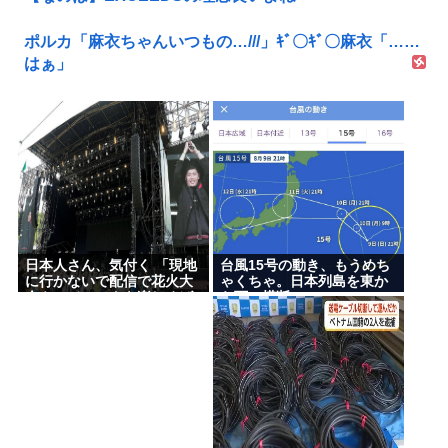
ポルカ「麻衣ちゃんいつもの…///」ｷﾞ〇ｷﾞ〇麻衣「……
はぁ」
日本人さん、気付く 「現地
台風15号の動き、もうめち
に行かないで配信で花火大
ゃくちゃ。日本列島を東か
会やフジロックを楽しめば
ら西に横断
いいんだ」