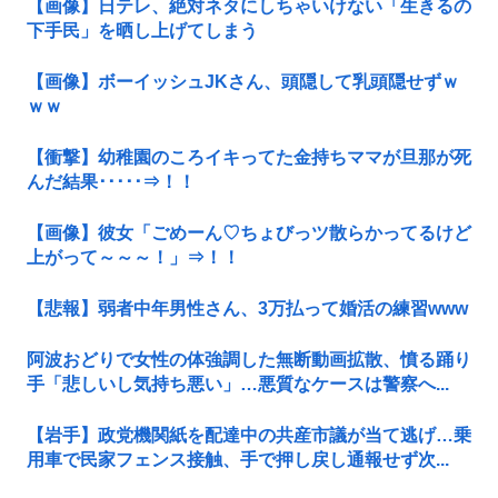
【画像】日テレ、絶対ネタにしちゃいけない「生きるの
下手民」を晒し上げてしまう
【画像】ボーイッシュJKさん、頭隠して乳頭隠せずｗ
ｗｗ
【衝撃】幼稚園のころイキってた金持ちママが旦那が死
んだ結果･････⇒！！
【画像】彼女「ごめーん♡ちょびっツ散らかってるけど
上がって～～～！」⇒！！
【悲報】弱者中年男性さん、3万払って婚活の練習www
阿波おどりで女性の体強調した無断動画拡散、憤る踊り
手「悲しいし気持ち悪い」…悪質なケースは警察へ...
【岩手】政党機関紙を配達中の共産市議が当て逃げ…乗
用車で民家フェンス接触、手で押し戻し通報せず次...