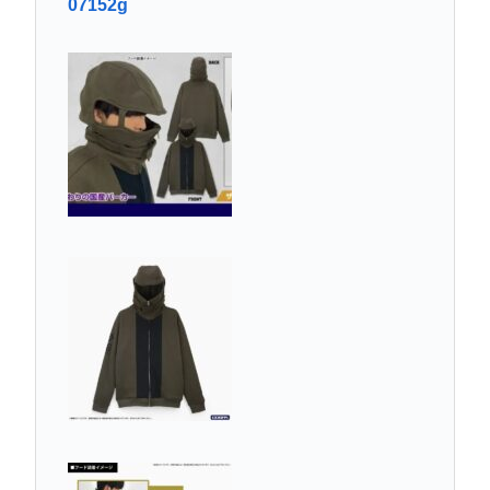
07152g