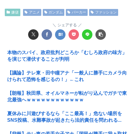
嫌儲
アニメ
ガンダム
パーカー
ファッション
シェアする
本物のスパイ、政府批判どころか「むしろ政府の味方」
を演じて潜伏することが判明
【議論】テレ東・田中瞳アナ「一般人に勝手にカメラ向
けられて恐怖を感じるの！」←これ
【朗報】秋田県、オイルマネーが転がり込んでガチで東
北最強へｗｗｗｗｗｗｗｗｗｗｗｗ
夏休みに川遊びするなら「ここ最高！」危ない場所を
SNS投稿、水難事故が起きたら法的責任を問われる...
【悲報】テレ東の若手女子アナ「国民が勝手に我々取材