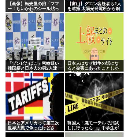
【画像】転売屋の娘「ママ
【富山】グエン容疑者ら2人
ー！ちいかわのシール貼っ
を逮捕 太陽光発電所から銅
たよー！」親
線ケーブルを盗む
「！！！！！！」
「ゾンビたばこ」密輸疑い
日本人はなぜ戦争の話にな
韓国籍と日本人の男2人逮
ると被害にあったことしか
捕、荷受け役か
話さないのか？
日本とアメリカって第二次
韓国人「廃モーテルで肝試
世界大戦で争ったけどさ
しに行ったら…」中学生が
遺体を発見、衝撃の事態に