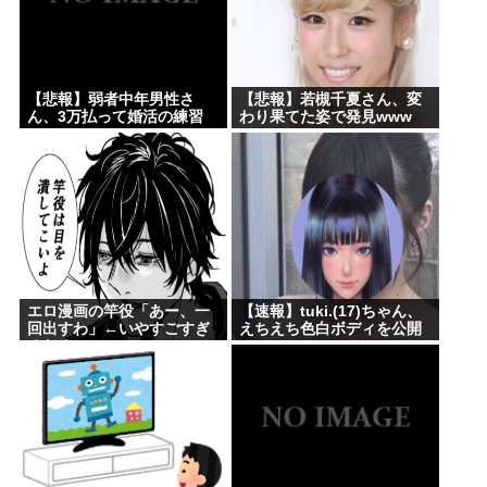
【悲報】弱者中年男性さ
【悲報】若槻千夏さん、変
ん、3万払って婚活の練習
わり果てた姿で発見www
www
エロ漫画の竿役「あー、一
【速報】tuki.(17)ちゃん、
回出すわ」←いやすごすぎ
えちえち色白ボディを公開
るだろwww
www