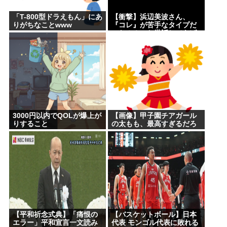
「T-800型ドラえもん」にあ
【衝撃】浜辺美波さん、
りがちなことwww
『コレ』が苦手なタイプだ
った！？←お世話してあげ
たい弱男が大量沸きしてし
まうw w w w w w w w w
3000円以内でQOLが爆上が
【画像】甲子園チアガール
りすること
の太もも、最高すぎるだろ
www
【平和祈念式典】「痛恨の
【バスケットボール】日本
エラー」平和宣言一文読み
代表 モンゴル代表に敗れる