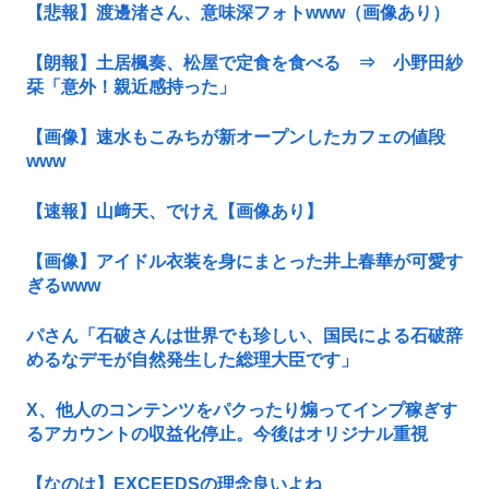
【悲報】渡邊渚さん、意味深フォトwww（画像あり）
【朗報】土居楓奏、松屋で定食を食べる ⇒ 小野田紗
栞「意外！親近感持った」
【画像】速水もこみちが新オープンしたカフェの値段
www
【速報】山﨑天、でけえ【画像あり】
【画像】アイドル衣装を身にまとった井上春華が可愛す
ぎるwww
パさん「石破さんは世界でも珍しい、国民による石破辞
めるなデモが自然発生した総理大臣です」
X、他人のコンテンツをパクったり煽ってインプ稼ぎす
るアカウントの収益化停止。今後はオリジナル重視
【なのは】EXCEEDSの理念良いよね