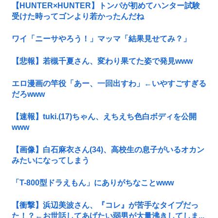
【HUNTER×HUNTER】トンパが初めてハンター試験
受けた時ってゴンより若かったんだね
ワイ「ニーサやろう！」マッマ「結果見せてみ？」
【悲報】若槻千夏さん、変わり果てた姿で発見www
エロ漫画の竿役「あー、一回出すわ」←いやすごすぎる
だろwww
【速報】tuki.(17)ちゃん、えちえち色白ボディを公開
www
【画像】白石麻衣さん(34)、高校生の息子がいるオカン
みたいになってしまう
「T-800型ドラえもん」にありがちなことwww
【衝撃】浜辺美波さん、『コレ』が苦手なタイプだっ
た！？←お世話してあげたい弱男が大量沸きしてしま...