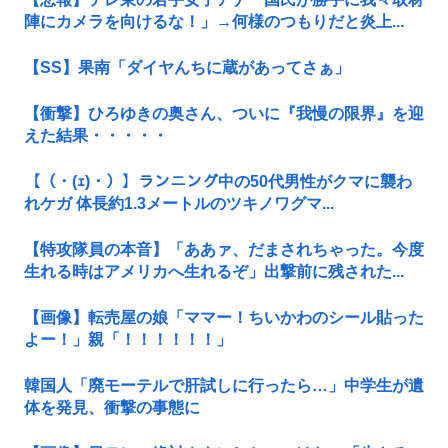
陣にカメラを向けるな！」→何様のつもりだと炎上...
【SS】果南「ダイヤんちに蔵があってさぁ」
【衝撃】ひろゆきの奥さん、ついに『我慢の限界』を迎
えた結果・・・・・
【（・(ｪ)・）】ランニング中の50代男性がクマに襲わ
れケガ 体長約1.3メートルのツキノワグマ...
【特攻隊員の本音】「ああァ、だまされちゃった。今度
生れる時はアメリカへ生れるぞ」出撃前に残された...
【画像】転売屋の娘「ママー！ちいかわのシール貼った
よー！」親「！！！！！！」
韓国人「廃モーテルで肝試しに行ったら…」中学生が遺
体を発見、衝撃の事態に