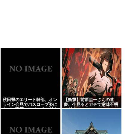
秋田県のエリート幹部、オン
【衝撃】前原圭一さんの遺
ライン会見でバスローブ姿に
書、今見るとガチで意味不明
タバコ喫煙。ワイルドすぎる
すぎるwww
と話題に