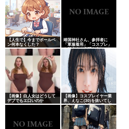
【人生で】今までボールペ
靖国神社さん、参拝者に
ン何本なくした？
「軍服着用」「コスプレ」
を禁止する声明を出してし
まうwww
【画像】白人女はどうして
【画像】コスプレイヤー業
デブでもエ口いのか
界、えなこ(30)を抜いてし
まうくらい人気の22歳の美
少女が可愛すぎる