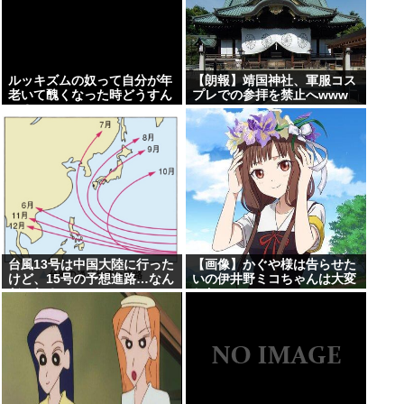
ルッキズムの奴って自分が年
【朗報】靖国神社、軍服コス
老いて醜くなった時どうすん
プレでの参拝を禁止へwww
の？
台風13号は中国大陸に行った
【画像】かぐや様は告らせた
けど、15号の予想進路…なん
いの伊井野ミコちゃんは大変
だこれ？ [8/8]
かわいい