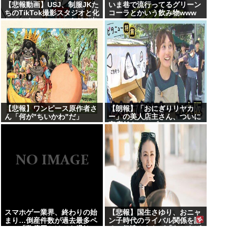
【悲報動画】USJ、制服JKた
いま巷で流行ってるグリーン
ちのTikTok撮影スタジオと化
コーラとかいう飲み物www
してしまいシュールすぎる光
景が広がるｗｗｗ
【Pickup08083030】
【悲報】ワンピース原作者さ
【朗報】「おにぎりリヤカ
ん「何が"ちいかわ"だ」
ー」の美人店主さん、ついに
www
実店舗をオープンwww
スマホゲー業界、終わりの始
【悲報】国生さゆり、おニャ
まり…倒産件数が過去最多ペ
ン子時代のライバル関係を語