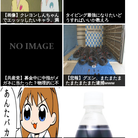
【画像】クレヨンしんちゃん
タイピング最強になりたいど
でエッッッしたいキャラ、満
うすればいいか教えろ
場一致で決まる
【共産党】募金中に中指がメ
【悲報】グエン、またまたま
ガネに当たった？物理的に不
たまたまたまた逮捕www
可能と大爆笑