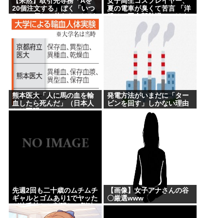
【呆然】取引先専務「Aを
女子高生コスプレイヤー、
20個注文する」ぼく「いつ
夏の電車が臭くて苦言 「洋
も1～2個しか使わないけど
服は一回全部熱湯につけよ
本当に20であってる？」取
う！洗濯機はキッチンハイ
専「あってる」⇒結果！
ター薄めた水で一回まわそ
う！」
熊本医大「人に馬の血を輸
発電方法がいまだに「ター
血したら死んだ」（日本人
ビンを回す」しかない理由
かは不明）
www
先週2回も二十歳のムチムチ
【画像】女子アナさんの谷
ギャルとゴムあり1でヤッた
〇厳選www
が彼氏持ちと判明して脳破
壊されとる