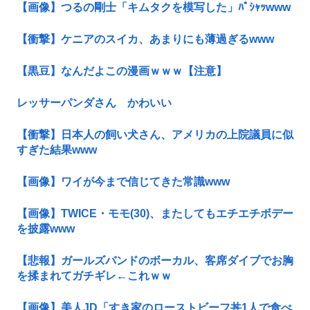
【画像】つるの剛士「キムタクを模写した」ﾊﾟｼｬｯwww
【衝撃】ケニアのスイカ、あまりにも薄過ぎるwww
【黒豆】なんだよこの漫画ｗｗｗ【注意】
レッサーパンダさん かわいい
【衝撃】日本人の飼い犬さん、アメリカの上院議員に似
すぎた結果www
【画像】ワイが今まで信じてきた常識www
【画像】TWICE・モモ(30)、またしてもエチエチボデー
を披露www
【悲報】ガールズバンドのボーカル、客席ダイブでお胸
を揉まれてガチギレ←これｗｗ
【画像】美人JD「すき家のローストビーフ丼1人で食べ