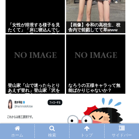
「女性が排泄する様子を見
【画像】令和の高校生、校
たくて」「床に寝込んでし
舎内で前戯してて草www
まった」女子トイレに侵入
した疑いで男を現行犯逮捕
登山家「山で迷ったらとり
なろうの王様キャラって無
あえず登れ」登山家「沢を
能ばかりじゃないか？
見つけて下山しろ」←これ
結局どっちが正解なの？
ホーム
検索
トップ
サイドバー