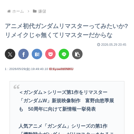
ース「数億円かけても爆ﾀﾋ」
る 伊達みきおが「たとえば
誰です？」と直球質問
ホーム
嫌儲
アニメ初代ガンダムリマスターってみたいか?
リメイクじゃ無くてリマスターだからな
2026.05.29 20:45
1 : 2026/05/29(金) 19:49:40.10
ID:6yowlItl0NIKU
＜ガンダム＞シリーズ第1作をリマスター
「ガンダムW」新規映像制作 富野由悠季展
も 50周年に向けて新情報一挙発表
人気アニメ「ガンダム」シリーズの第1作