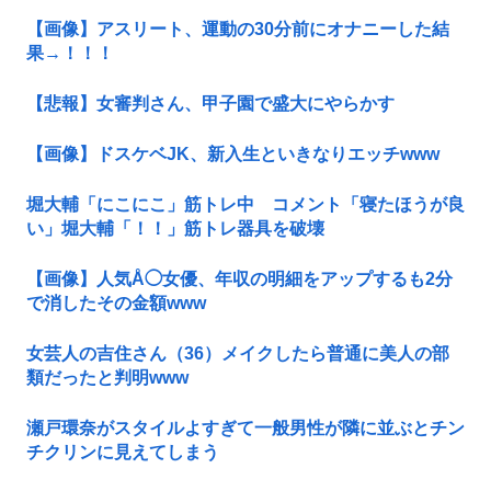
【画像】アスリート、運動の30分前にオナニーした結
果→！！！
【悲報】女審判さん、甲子園で盛大にやらかす
【画像】ドスケベJK、新入生といきなりエッチwww
堀大輔「にこにこ」筋トレ中 コメント「寝たほうが良
い」堀大輔「！！」筋トレ器具を破壊
【画像】人気Å◯女優、年収の明細をアップするも2分
で消したその金額www
女芸人の吉住さん（36）メイクしたら普通に美人の部
類だったと判明www
瀬戸環奈がスタイルよすぎて一般男性が隣に並ぶとチン
チクリンに見えてしまう