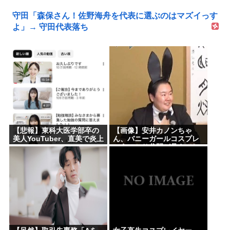
守田「森保さん！佐野海舟を代表に選ぶのはマズイっす
よ」→ 守田代表落ち
【悲報】東科大医学部卒の
【画像】安井カノンちゃ
美人YouTuber、直美で炎上
ん、バニーガールコスプレ
www
でうっかり谷間が見えてし
まう