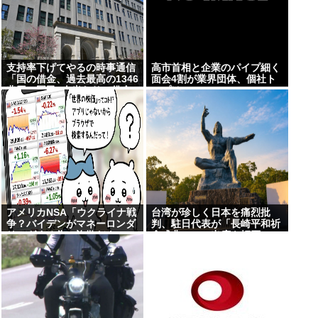
支持率下げてやるの時事通信
高市首相と企業のパイプ細く
「国の借金、過去最高の1346
面会4割が業界団体、個社ト
兆円。国民1人当たりの借金
ップは9%
は約1095万円に」
アメリカNSA「ウクライナ戦
台湾が珍しく日本を痛烈批
争？バイデンがマネーロンダ
判、駐日代表が「長崎平和祈
リングする為の詐欺だよ」
念式典」への出席を拒否