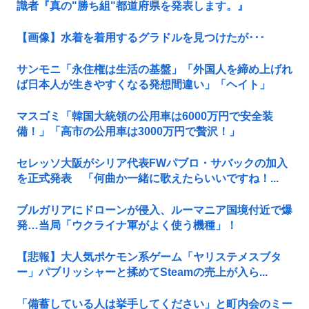
識者『真の"勝ち組"都道府県を発表します。』
【画像】水着を着用するグラドルを見つけたが･･･
サンモニ「永住権は生活の基盤」「外国人を締め上げれ
ば日本人が生きやすくなる発想間違い」「ヘイト」
マスゴミ「韓国大統領の公用車は6000万円で安全装
備！」「高市の公用車は3000万円で贅沢！」
セレッソ大阪がシリア代表FWパブロ・サバックの加入
を正式発表 「何曲か一緒に歌えたらいいですね！...
ブルガリアにドローンが侵入、ルーマニア国境付近で爆
発…当局「ウクライナ軍がよく使う機種」！
【悲報】大人気ポケモン系ゲーム「ヤリステメスブタ
ー」パブリッシャーと揉めてSteamの売上が入ら...
「備蓄している人は挙手してください」と町内会のミー