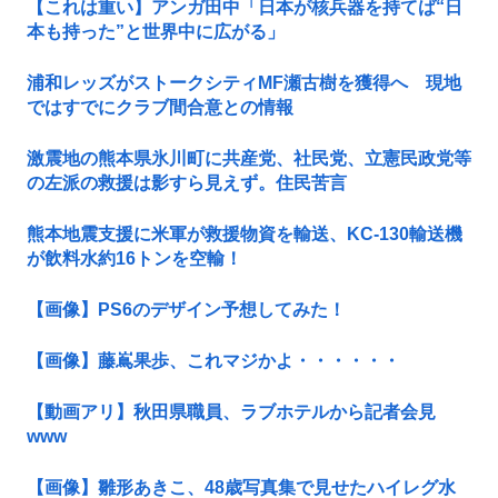
【これは重い】アンガ田中「日本が核兵器を持てば“日
本も持った”と世界中に広がる」
浦和レッズがストークシティMF瀬古樹を獲得へ 現地
ではすでにクラブ間合意との情報
激震地の熊本県氷川町に共産党、社民党、立憲民政党等
の左派の救援は影すら見えず。住民苦言
熊本地震支援に米軍が救援物資を輸送、KC-130輸送機
が飲料水約16トンを空輸！
【画像】PS6のデザイン予想してみた！
【画像】藤嶌果歩、これマジかよ・・・・・・
【動画アリ】秋田県職員、ラブホテルから記者会見
www
【画像】雛形あきこ、48歳写真集で見せたハイレグ水