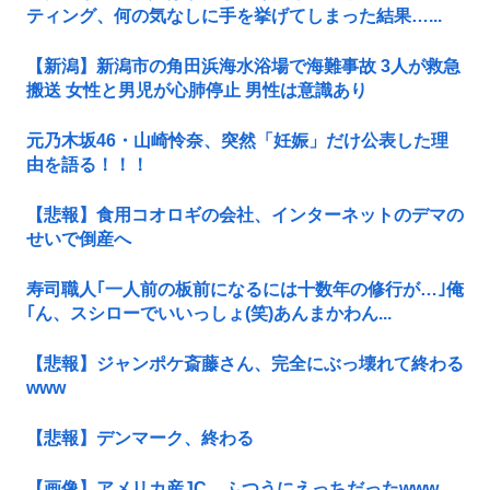
ティング、何の気なしに手を挙げてしまった結果…...
【新潟】新潟市の角田浜海水浴場で海難事故 3人が救急
搬送 女性と男児が心肺停止 男性は意識あり
元乃木坂46・山崎怜奈、突然「妊娠」だけ公表した理
由を語る！！！
【悲報】食用コオロギの会社、インターネットのデマの
せいで倒産へ
寿司職人｢一人前の板前になるには十数年の修行が…｣俺
｢ん、スシローでいいっしょ(笑)あんまかわん...
【悲報】ジャンポケ斎藤さん、完全にぶっ壊れて終わる
www
【悲報】デンマーク、終わる
【画像】アメリカ産JC、ふつうにえっちだったwww