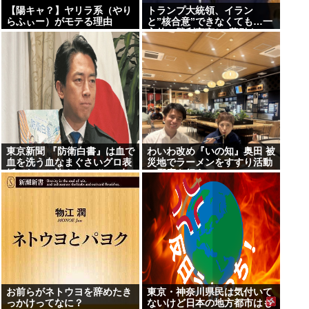
【陽キャ？】ヤリラ系（やり
トランプ大統領、イラン
らふぃー）がモテる理由
と”核合意”できなくても…一
www
方的に勝利宣言し”幕引き”の
考え示唆 米メディア
東京新聞 『防衛白書』は血で
わいわ改め『いの知』奥田 被
血を洗う血なまぐさいグロ表
災地でラーメンをすすり活動
紙でないと許さないぞ!!→有
の邪魔を行う
権者「？？？」
お前らがネトウヨを辞めたき
東京・神奈川県民は気付いて
っかけってなに？
ないけど日本の地方都市はも