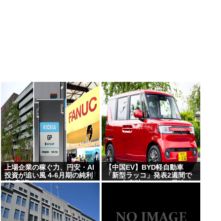
上場企業の稼ぐ力、円安・AI
【中国EV】BYD軽自動車
投資が追い風 4-6月期の純利
「新型ラッコ」発表2週間で
益7割増
1000台突破 メーカー最速ペ
ースで好発進