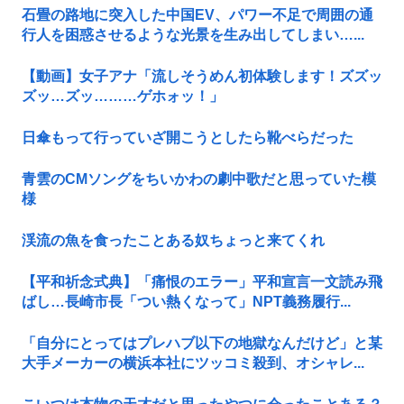
石畳の路地に突入した中国EV、パワー不足で周囲の通
行人を困惑させるような光景を生み出してしまい…...
【動画】女子アナ「流しそうめん初体験します！ズズッ
ズッ…ズッ………ゲホォッ！」
日傘もって行っていざ開こうとしたら靴べらだった
青雲のCMソングをちいかわの劇中歌だと思っていた模
様
渓流の魚を食ったことある奴ちょっと来てくれ
【平和祈念式典】「痛恨のエラー」平和宣言一文読み飛
ばし…長崎市長「つい熱くなって」NPT義務履行...
「自分にとってはプレハブ以下の地獄なんだけど」と某
大手メーカーの横浜本社にツッコミ殺到、オシャレ...