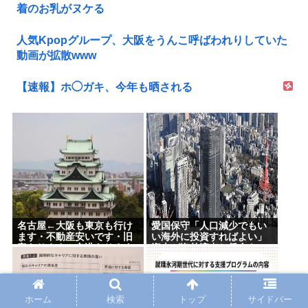
着のお乳がヌケる
人気Kpopグループ、大阪をうんこ呼ばわれりしていた
動画が拡散www
【速報】ホ◯ガキ、今年も晒される
名古屋←大阪も東京も行け
愛国保守「人口減少でもい
ます・不動産安いです・旧
い海外に投資すればよい」
帝あります・空港あります
資本が海外流出し賃金も
不人気な理由
GDPも上がらず海外が成長
ホーム
検索
トップ
サイドバー