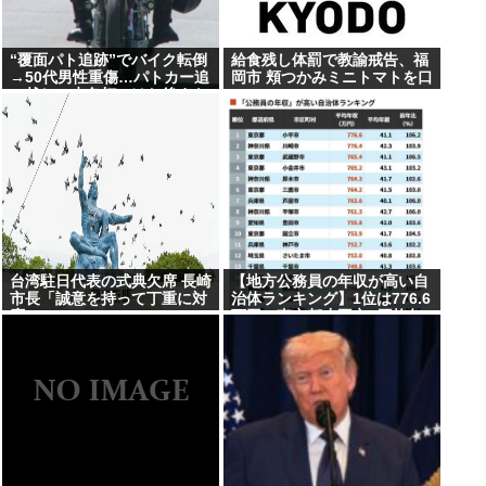
“覆面パト追跡”でバイク転倒
給食残し体罰で教諭戒告、福
→50代男性重傷…パトカー追
岡市 頬つかみミニトマトを口
い越し→赤色灯つけた後まも
に
なく転倒
台湾駐日代表の式典欠席 長崎
【地方公務員の年収が高い自
市長「誠意を持って丁重に対
治体ランキング】1位は776.6
応」
万円の東京都小平市 (平均年
齢41.1歳）、2位は神奈川県
川崎市の776.4万円、3位は東
京都武蔵野市の765.4万円