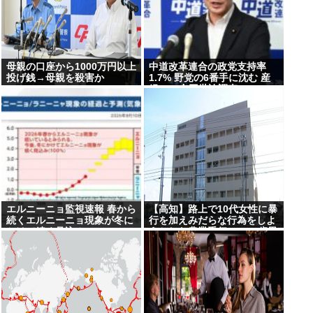
指す
母親の口座から1000万円以上
中道改革連合の政党支持率
投げ銭→母親を殺害か
1.7% 野党の6番手に沈む 産
経FNN合同世論調査
エルニーニョ監視速報 春から
【高知】路上で10代女性に暴
続くエルニーニョ現象が冬に
行を加えみだらな行為をしよ
かけて続く見込み
うとした農業手伝いの38歳男
を逮捕…男は7月にも下半身
露出の疑いで逮捕・起訴