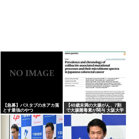
【急募】バスタブの水アカ落
【40歳未満の大腸がん、7割
とす最強のやつ
で大腸菌毒素が関与 大阪大学
や東京大学の研究】「コリバ
クチン」と呼ばれる毒素、
1965年以降に生まれた世代で
高い頻度で認められた、除菌
などによる予防法の開発を目