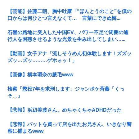
【芸能】佐藤二朗、胸中吐露「“ほんとうのこと”を僕の
口からは何ひとつ言えなくて… 言葉にできぬ悔...
石畳の路地に突入した中国EV、パワー不足で周囲の通
行人を困惑させるような光景を生み出してしまい…...
【動画】女子アナ「流しそうめん初体験します！ズズッ
ズッ…ズッ………ゲホォッ！」
【画像】橋本環奈の腋毛www
検察「懲役7年を求刑します」ジャンポケ斉藤「くっ
そ…」
【悲報】浜辺美波さん、めちゃくちゃADHDだった
【悲報】バットを買って店を出たお兄さん、いきなり警
察に捕まるwww