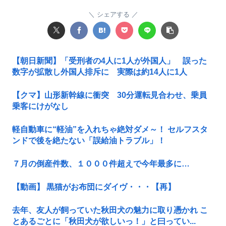
シェアする
【朝日新聞】「受刑者の4人に1人が外国人」 誤った
数字が拡散し外国人排斥に 実際は約14人に1人
【クマ】山形新幹線に衝突 30分運転見合わせ、乗員
乗客にけがなし
軽自動車に“軽油”を入れちゃ絶対ダメ～！ セルフスタ
ンドで後を絶たない「誤給油トラブル」！
７月の倒産件数、１０００件超えで今年最多に…
【動画】 黒猫がお布団にダイヴ・・・【再】
去年、友人が飼っていた秋田犬の魅力に取り憑かれ こ
とあるごとに「秋田犬が欲しいっ！」と曰ってい...