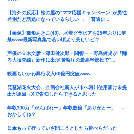
【海外の反応】松の屋の”ママ応援キャンペーン”が男性
差別だと話題になっているらしい → 「普通に...
【画像】雛形あきこ(48)、水着グラビアを25年ぶりに解
禁www最新写真集で若い頃より美しいビキ...
声優の立木文彦・津田健次郎・関智一・野島健児が『踊
る大捜査線』新作に出演 警察庁の最高幹部役で“...
映画ちいかわ興行収入60億円突破www
琵琶湖花火大会、企画会社新人が市へ河川使用届け未提
出が原因→Xで告知したらできると思った
年収300万「がんばれー」年収数億「ありがとー」 ←
おかしくね？
日傘もって行っていざ開こうとしたら靴べらだった