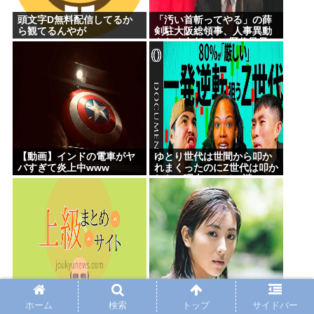
頭文字D無料配信してるか
「汚い首斬ってやる」の薛
ら観てるんやが
剣駐大阪総領事、人事異動
もなく在任6年で歴代最長
【動画】インドの電車がヤ
ゆとり世代は世間から叩か
バすぎて炎上中www
れまくったのにZ世代は叩か
れない理由、マジで謎
死刑では人を殺していいん
【悲報】浜辺美波さん、め
だ？
ちゃくちゃADHDだった
ホーム
検索
トップ
サイドバー