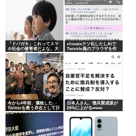
「ドパガキ」これってスマ
chmateクソ化したしAIで
ホ社会の被害者だよな。大
Twinkle風のブラウザを作
人でさえ誘惑に勝てないの
ってもらうことにしたわ
に子供が耐えられるはずな
いだろ。悪いのはスマホ社
会
今から4年前、腐敗した
日本人さん、徴兵賛成派が
Twitterを救う存在として日
29%に上がるwww
本ユーザーから圧倒的な支
持を受けた男たちの姿がこ
れ