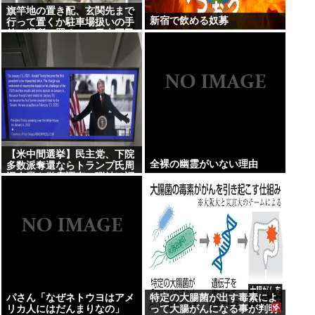
旗竿地の置き配、玄関先まで
新宿で飲める奴募
行って置くか駐車場扱いの手
前の場所に置くかで日本国民
が激論…
【米中間選挙】民主党、下院
全裸の幽霊がいない理由
多数派奪還ならトランプ氏周
辺企業を徹底調査…弾劾は証
拠次第「見つかれば、ためら
うことなく行動する」
パさん「なぜネトウヨはアメ
特定の大腸菌が出す毒素によ
リカ人にはだんまりなの」
って大腸がんになる事が判明