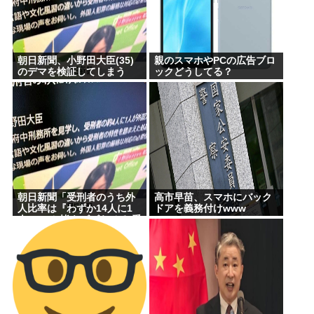
朝日新聞、小野田大臣(35)
親のスマホやPCの広告ブロ
のデマを検証してしまう
ックどうしてる？
朝日新聞「受刑者のうち外
高市早苗、スマホにバック
人比率は『わずか14人に1
ドアを義務付けwww
人』!」と皆をビビらせる 受
刑者の7%が外人…