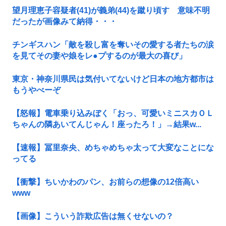
望月理恵子容疑者(41)が義弟(44)を蹴り頃す 意味不明
だったが画像みて納得・・・
チンギスハン「敵を殺し富を奪いその愛する者たちの涙
を見てその妻や娘をレ●プするのが最大の喜び」
東京・神奈川県民は気付いてないけど日本の地方都市は
もうやべーぞ
【怒報】電車乗り込みぼく「おっ、可愛いミニスカＯＬ
ちゃんの隣あいてんじゃん！座ったろ！」→結果w...
【速報】冨里奈央、めちゃめちゃ太って大変なことにな
ってる
【衝撃】ちいかわのパン、お前らの想像の12倍高い
www
【画像】こういう詐欺広告は無くせないの？