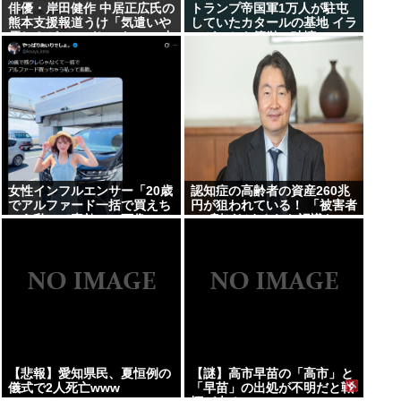
俳優・岸田健作 中居正広氏の
トランプ帝国軍1万人が駐屯
熊本支援報道うけ「気遣いや
していたカタールの基地 イラ
優しさがハンパじゃない」 中
ンがいとも簡単に破壊
居氏との思い出を回顧
女性インフルエンサー「20歳
認知症の高齢者の資産260兆
でアルファード一括で買えち
円が狙われている！ 「被害者
ゃう私って素敵」→画像にア
の8割がだまされた認識な
レが写ってしまうwww
し」
【悲報】愛知県民、夏恒例の
【謎】高市早苗の「高市」と
儀式で2人死亡www
「早苗」の出処が不明だと戦