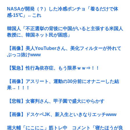
NASAが開発（？）した冷感ポンチョ「着るだけで体
感-15℃」←これ
韓国人「不正選挙の背後に中国がいると主張する米国人
教授に、韓国ネット民が困惑」
【画像】美人YouTuberさん、美化フィルターが外れて
ぶっコ抜けwww
【緊急】性行為依存症、もう限界ｗｗ⇒！！
【画像】アスリート、運動の30分前にオナニーした結
果→！！！
【悲報】女審判さん、甲子園で盛大にやらかす
【画像】ドスケベJK、新入生といきなりエッチwww
堀大輔「にこにこ」筋トレ中 コメント「寝たほうが良