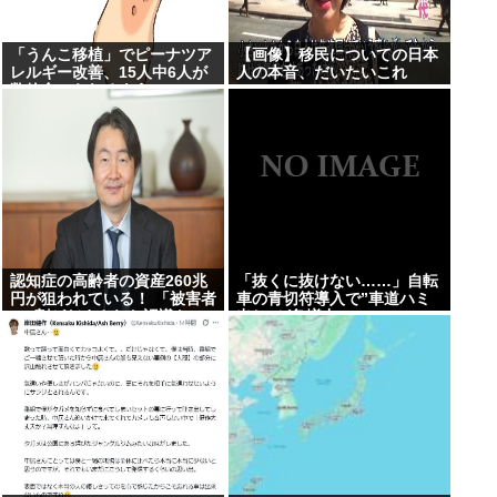
「うんこ移植」でピーナツア
【画像】移民についての日本
レルギー改善、15人中6人が
人の本音、だいたいこれ
数粒食べられるように
www
認知症の高齢者の資産260兆
「抜くに抜けない……」自転
円が狙われている！ 「被害者
車の青切符導入で”車道ハミ
の8割がだまされた認識な
出し”が急増中
し」