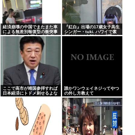
経済崩壊の中国でまたまた車
『紅白』出場の17歳女子高生
による無差別報復型の衝突事
シンガー・tuki. ハワイで素
件が発生、7人死亡9人負傷
顔以外ほぼ全部出し 「隠しき
れない美貌」とSNSざわつく
ここで高市が靖国参拝すれば
誰かワンウェイネジってやつ
日本経済にトドメ刺せるよな
の外し方教えて