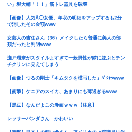
い」堀大輔「！！」筋トレ器具を破壊
【画像】人気Å◯女優、年収の明細をアップするも2分
で消したその金額www
女芸人の吉住さん（36）メイクしたら普通に美人の部
類だったと判明www
瀬戸環奈がスタイルよすぎて一般男性が隣に並ぶとチン
チクリンに見えてしまう
【画像】つるの剛士「キムタクを模写した」ﾊﾟｼｬｯwww
【衝撃】ケニアのスイカ、あまりにも薄過ぎるwww
【黒豆】なんだよこの漫画ｗｗｗ【注意】
レッサーパンダさん かわいい