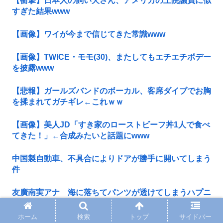
【衝撃】日本人の飼い犬さん、アメリカの上院議員に似
すぎた結果www
【画像】ワイが今まで信じてきた常識www
【画像】TWICE・モモ(30)、またしてもエチエチボデー
を披露www
【悲報】ガールズバンドのボーカル、客席ダイブでお胸
を揉まれてガチギレ←これｗｗ
【画像】美人JD「すき家のローストビーフ丼1人で食べ
てきた！」←合成みたいと話題にwww
中国製自動車、不具合によりドアが勝手に開いてしまう
件
友廣南実アナ 海に落ちてパンツが透けてしまうハプニ
ング！！【GIF動画あり】
ホーム
検索
トップ
サイドバー