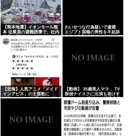
【熊本地震】イオンモール熊
わいせつな行為疑いで逮捕
本 従業員の避難誘導で、社内
エジプト国籍の男性を不起訴
規定に抵触か
処分 鳥取地検 [8/8]
【悲報】人気アニメ「メイド
【動画】 35歳美人ママ 、TV
インアビス」の主題歌に
探偵ナイスクに出演も老けす
VTuberさんが起用されてま
ぎている48歳だろと誹謗中傷
たまたまた炎上、もう何回目
だよ…