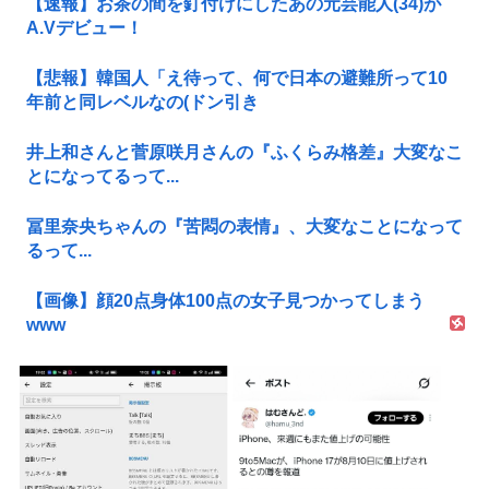
【速報】お茶の間を釘付けにしたあの元芸能人(34)が
A.Vデビュー！
【悲報】韓国人「え待って、何で日本の避難所って10
年前と同レベルなの(ドン引き
井上和さんと菅原咲月さんの『ふくらみ格差』大変なこ
とになってるって...
冨里奈央ちゃんの『苦悶の表情』、大変なことになって
るって...
【画像】顔20点身体100点の女子見つかってしまう
www