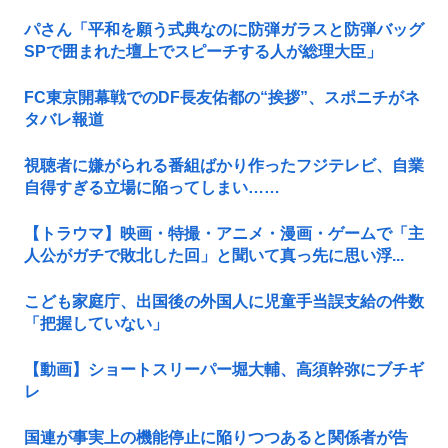
パさん「平和を願う式典なのに防弾ガラスと防弾バッグ
SPで囲まれた壇上でスピーチする人が総理大臣」
FC東京開幕戦でのDF長友佑都の“挨拶”、スポニチがネ
タバレ報道
視聴者に嫌がられる番組ばかり作ったフジテレビ、自業
自得すぎる立場に陥ってしまい……
【トラウマ】映画・特撮・アニメ・漫画・ゲームで「主
人公がガチで敗北した回」と聞いて真っ先に思い浮...
こども家庭庁、出国後の外国人に児童手当誤支給の件数
「把握していない」
【動画】ショートスリーパー堀大輔、高須幹弥にブチギ
レ
国連が事実上の機能停止に陥りつつあると関係者が告