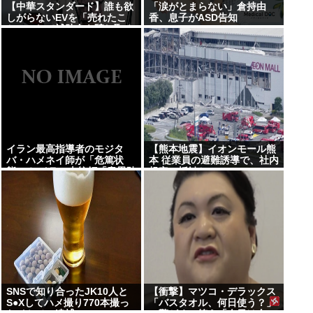
【中華スタンダード】誰も欲
「涙がとまらない」倉持由
しがらないEVを「売れたこ
香、息子がASD告知
と」にして補助金を騙し取る
事案が横行
イラン最高指導者のモジタ
【熊本地震】イオンモール熊
バ・ハメネイ師が「危篤状
本 従業員の避難誘導で、社内
態」？ イラン大統領「意思疎
規定に抵触か
通はかなり難しい」
SNSで知り合ったJK10人と
【衝撃】マツコ・デラックス
S●Xしてハメ撮り770本撮っ
「バスタオル、何日使う？」