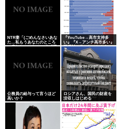
NTR妻「(ごめんなさいあな
『YouTube→高市支持多
た…私もうあなたのところ
い』『X→アンチ高市多い』
へ戻れないかも…)」夫「帰
正反対に分かれてしまう。
ってこなくていいよ」
一体なぜ？？？
公務員の給与って言うほど
ロシアさん、国民の財産を
高いか？
没収しはじめる