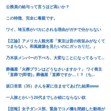
公務員の給与って言うほど高いか？
この特徴、完全に毒親です。
ワイ、埼玉県がバカにされる理由がガチで分からない
【正論】アメリカ人観光客「東京は昔の街並みがなくて
つまらない。和風建築を見たいのにガッカリだ。」
乃木坂メンバーの下ぺろ、大変なことになってるって...
葬儀屋「火葬プランはどうなさいますか？」 ワイ喪主
「直葬で(即答)」葬儀屋「直葬ですか…！？（ち...
坂口杏里（35）さんを家に住ませてあげた結果www
一人旅とかいう20代までしか絵にならない奴
【悲報】女子ダンス部、緊急でコメ欄を閉鎖した動画が