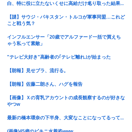
白、特に役に立たないくせに高給だけ毟り取った結果...
【謎】サウジ・パキスタン・トルコが軍事同盟…これど
こと戦う気？
インフルエンサー「20歳でアルファード一括で買えち
ゃう私って素敵」
"テレビ大好き"高齢者の｢テレビ離れ｣が始まった
【朗報】見せブラ、流行る。
【朗報】佐藤二朗さん、ハグを報告
【画像】Ｘの育乳アカウントの成長観察するのが好きな
やつw
最新の橋本環奈の下半身、大変なことになってるって...
(画像)45歳のビキニ水着姿www