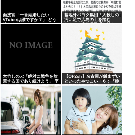
面接官「一番結婚したい
基地外パヨク集団「人殺しの
VTuberは誰ですか？」 どう
汚い足で広島の土を踏む
答える？
な！」→広島県民「お前らの
方が汚いんじゃ！」
大竹しのぶ「絶対に戦争を放
【OP2ch】名古屋が飯まずい
棄する国であり続けよう」 平
といったやつこい・６：『静
和への思いをつづる 広島に原
岡三重岐阜の料理は名古屋飯
爆が投下されてから81年 #芸
みたいなもんやろ？』：・：
能 | 沖縄は中国領土と主張さ
『名古屋の観光地一覧』【名
れたら
古屋以外】