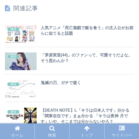
さい。」6.9万いいね
関連記事
人気アニメ「死亡遊戯で飯を食う」の主人公がお前
嫌儲
らに似てると話題
「茅原実里(44)」のファンって、可愛そうだよな。
嫌儲
そう思わんか？
鬼滅の刃、ガチで逝く
嫌儲
【DEATH NOTE】L「キラは日本人です」分かる
嫌儲
「関東在住です」まぁ分かる 「キラは夜神 月で
す」いや、そこまでは分からないやろ？
ホーム
検索
トップ
サイドバー