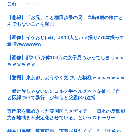
これ・・・・・
【悲報】「お兄」こと橋田歩果の兄、当時8歳の妹にと
んでもないことを頼む
【画像】イケおじ(54)、JK10人とハメ撮り770本撮って
逮捕wwwwwww
【画像】顔20点身体100点の女子見つかってしまうｗｗ
ｗｗｗｗｗｗ
【驚愕】東京都、ようやく気づいた模様ｗｗｗｗｗｗｗ
「暴走族じゃないのにコルク半ヘルメットを被ってた」
と因縁つけて暴行 少年らと父親(37)逮捕
専門家を舐めきった某国国営メディア、「日本の反撃能
力が地域を不安定化させている」というストーリー...
神奈川県警・巡査部長「下着が見たくて…2、3年前か