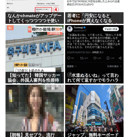
なんかchmateがアップデー
若者に「円安になると
トしてくっつつつつそ使い
iPhoneが買えなくなる
にくくなったんだけど？作
ぞ！」って言ったら高市支
者馬鹿なの？死ぬの？
持する奴減りそうだよな
【知ってた】 韓国サッカー
「水道ぬるいね」って言わ
協会、外国人審判を性接待
れて何て返すかでモラハラ
で買収していた事が判明
かどうかわかるらしいwww
【朗報】見せブラ、流行
ジャップ、無料キーボード