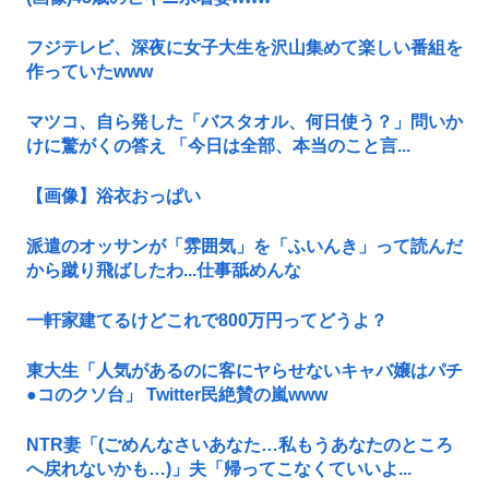
フジテレビ、深夜に女子大生を沢山集めて楽しい番組を
作っていたwww
マツコ、自ら発した「バスタオル、何日使う？」問いか
けに驚がくの答え 「今日は全部、本当のこと言...
【画像】浴衣おっぱい
派遣のオッサンが「雰囲気」を「ふいんき」って読んだ
から蹴り飛ばしたわ...仕事舐めんな
一軒家建てるけどこれで800万円ってどうよ？
東大生「人気があるのに客にヤらせないキャバ嬢はパチ
●コのクソ台」 Twitter民絶賛の嵐www
NTR妻「(ごめんなさいあなた…私もうあなたのところ
へ戻れないかも…)」夫「帰ってこなくていいよ...