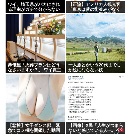
ワイ、埼玉県がバカにされ
【正論】アメリカ人観光客
る理由がガチで分からない
「東京は昔の街並みがなく
てつまらない。和風建築を
見たいのにガッカリだ。」
葬儀屋「火葬プランはどう
一人旅とかいう20代までし
なさいますか？」 ワイ喪主
か絵にならない奴
「直葬で(即答)」葬儀屋
「直葬ですか…！？（ちょ
い引き気味）」⇒！！！
【悲報】女子ダンス部、緊
【画像】X民「人生がつまら
急でコメ欄を閉鎖した動画
ないと感じている人へ。今
がこれ・・・・・
すぐ『これ』をやってくだ