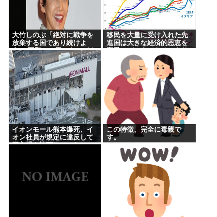
大竹しのぶ「絶対に戦争を
移民を大量に受け入れた先
放棄する国であり続けよ
進国は大きな経済的恩恵を
う」 平和への思いをつづる
享受→データでもはっきり
広島に原爆が投下されてか
日本一人負け示される
ら81年
イオンモール熊本爆死、イ
この特徴、完全に毒親で
オン社員が規定に違反して
す。
再入場を許可していた