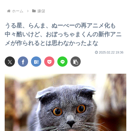
たイケメン逮捕www
に驚がくの答え「今日は全
部、本当のこと言うわ」
ホーム
嫌儲
うる星、らんま、ぬーべーの再アニメ化も
中々酷いけど、おぼっちゃまくんの新作アニ
メが作られるとは思わなかったよな
2025.02.22 19:36