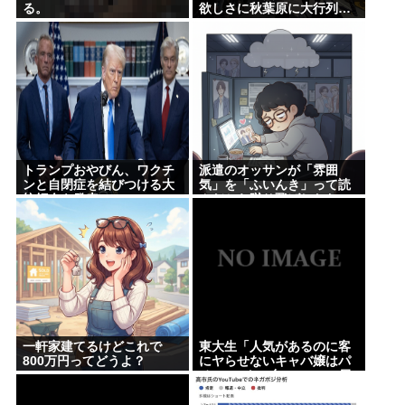
る。
欲しさに秋葉原に大行列…
トランプおやびん、ワクチ
派遣のオッサンが「雰囲
ンと自閉症を結びつける大
気」を「ふいんき」って読
統領令を発表へ、
んだから蹴り飛ばしたわ...
仕事舐めんな
一軒家建てるけどこれで
東大生「人気があるのに客
800万円ってどうよ？
にヤらせないキャバ嬢はパ
チ●コのクソ台」 Twitter民
絶賛の嵐www