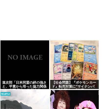
進次郎「日米同盟の絆の強さ
【社会問題】『ポケモンカー
と、平素から培った協力関係
ド』転売対策に”マイナンバ
が」米軍 熊本に飲料水約16
ー”導入開始で「効果テキメ
トン支援
ン」広がる新システム