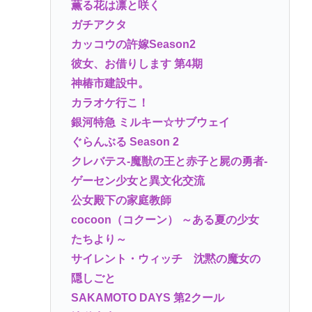
薫る花は凛と咲く
ガチアクタ
カッコウの許嫁Season2
彼女、お借りします 第4期
神椿市建設中。
カラオケ行こ！
銀河特急 ミルキー☆サブウェイ
ぐらんぶる Season 2
クレバテス-魔獣の王と赤子と屍の勇者-
ゲーセン少女と異文化交流
公女殿下の家庭教師
cocoon（コクーン） ～ある夏の少女
たちより～
サイレント・ウィッチ 沈黙の魔女の
隠しごと
SAKAMOTO DAYS 第2クール