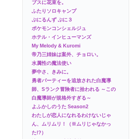
ブスに花束を。
ふたりソロキャンプ
ぷにるんず ぷに３
ポケモンコンシェルジュ
ホテル・インヒューマンズ
My Melody & Kuromi
帝乃三姉妹は案外、チョロい。
水属性の魔法使い
夢中さ、きみに。
勇者パーティーを追放された白魔導
師、Sランク冒険者に拾われる ～この
白魔導師が規格外すぎる～
よふかしのうた Season2
わたしが恋人になれるわけないじゃ
ん、ムリムリ！（※ムリじゃなかっ
た!?）