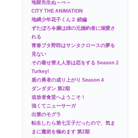
地獄先生ぬ～べ～
CITY THE ANIMATION
地縛少年花子くん２ 続編
ずたぼろ令嬢は姉の元婚約者に溺愛さ
れる
青春ブタ野郎はサンタクロースの夢を
見ない
その着せ替え人形は恋をする Season 2
Turkey!
盾の勇者の成り上がり Season 4
ダンダダン 第2期
追放者食堂へようこそ！
強くてニューサーガ
出禁のモグラ
転生したら第七王子だったので、気ま
まに魔術を極めます 第2期