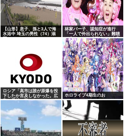
【山形】息子、孫と3人で海
林家パー子、認知症が進行
水浴中 埼玉の男性（74）溺
「一人で外出られない」難聴
死
で夫・ペーと「筆談」…自宅
全焼から約1年
ロシア「高市は誰が原爆を投
ホロライブ4期生のお
下したか言及しなかった。広
島と長崎に落ちたのはUFOだ
と思っているのか?」