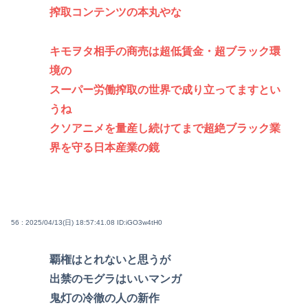
搾取コンテンツの本丸やな
キモヲタ相手の商売は超低賃金・超ブラック環
境の
スーパー労働搾取の世界で成り立ってますとい
うね
クソアニメを量産し続けてまで超絶ブラック業
界を守る日本産業の鏡
56 : 2025/04/13(日) 18:57:41.08
ID:iGO3w4tH0
覇権はとれないと思うが
出禁のモグラはいいマンガ
鬼灯の冷徹の人の新作