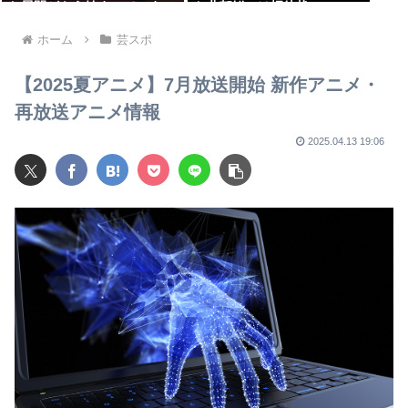
た展開がもう始まっていま
お北朝鮮には招待状
す！」
ホーム
芸スポ
【2025夏アニメ】7月放送開始 新作アニメ・
再放送アニメ情報
2025.04.13 19:06