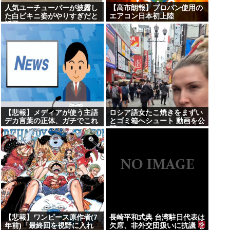
人気ユーチューバーが披露し
【高市朗報】プロパン使用の
た白ビキニ姿がやりすぎだと
エアコン日本初上陸
話題に
【悲報】メディアが使う主語
ロシア語女たこ焼きをまずい
デカ言葉の正体、ガチでこれ
とゴミ箱へシュート 動画を公
だったwww
開
【悲報】ワンピース原作者(7
長崎平和式典 台湾駐日代表は
年前)「最終回を視野に入れ
欠席、非外交団扱いに抗議 な