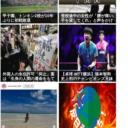
甲子園、トンキン2校が10年
登校途中の女性が「腰が痛い,
ぶりに初戦敗退
手を貸してくれ」と声をかけ
てきた男に腕つかまれ物陰に
連れ込まれる 仙台
外国人の永住許可「抑止」案
【卓球 WTT横浜】張本智和
は「生身の人間の運命をもて
史上初のチャンピオンズ兄妹
あそんでいる」 東京・高田馬
アベックV！20歳の韓国王者
場で反対アピール
破り2連覇も達成！