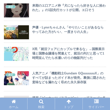
来期のエ口アニメ枠『犬になったら好きな人に拾わ
嫌儲
れた。』の1話先行カットが公開。エ口そう
声優・Lynnちゃんさん「やりたいことがあるなら
嫌儲
やってみた方がいい、一度きりの人生」
X民「就活フェアにカップルで来るな」→国際展示
嫌儲
場と国際会議場を間違えて、就活の列だと思って1
時間並んでたら水瀬いのりの物販列だった
人気アニメ「機動戦士Gundam GQuuuuuuX」の
嫌儲
すべてが詰まったガイド本が発売。裏側に隠された
意味などを漏れなく収めた永久保存版
漫画「ピーナッツ（スヌーピー）」ってスーパー名
嫌儲
作なのに嫌儲で語ってるやつ居ないよな⋯
ホーム
検索
トップ
サイドバー