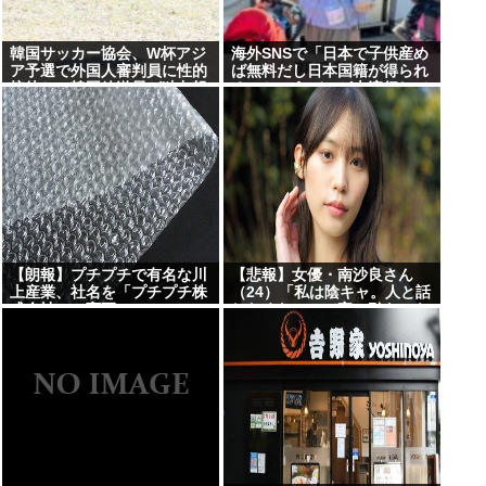
韓国サッカー協会、W杯アジ
海外SNSで「日本で子供産め
ア予選で外国人審判員に性的
ば無料だし日本国籍が得られ
接待か…韓国放送局が独占報
る」というデマが大流行して
道
いた…:・
【朗報】プチプチで有名な川
【悲報】女優・南沙良さん
上産業、社名を「プチプチ株
（24）「私は陰キャ。人と話
式会社」に変更www
したくないので家に引きこも
ってPCでアニメを観ていた
い」・・・・・・・・・