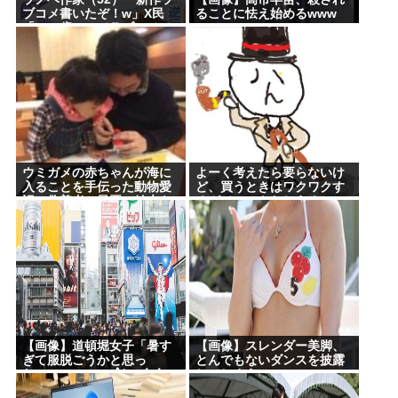
ブコメ書いたぞ！w」X民
ることに怯え始めるwww
「いい歳こいてラブコメ
（笑）恥ずかしくない
の？」
ウミガメの赤ちゃんが海に
よーく考えたら要らないけ
入ることを手伝った動物愛
ど、買うときはワクワクす
誤の偽善者、最悪の結末を
るガジェットおしえろ
迎える
【画像】道頓堀女子「暑す
【画像】スレンダー美脚、
ぎて服脱ごうかと思っ
とんでもないダンスを披露
た」･･････････ﾊﾟｼｬｯ！！
してしまうwww