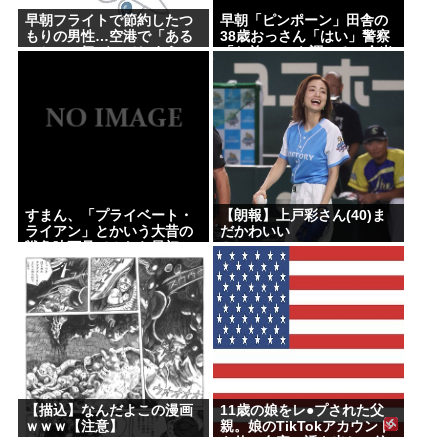
早朝フライトで節約したつ
早朝「ピンポーン」田舎の
もりの男性…空港で「ある
38歳おっさん「はい」警察
こと」に気づいてしまう
「お前のPCを調べる」全米
行方不明・被児童搾取セン
ターからの通報により児
ホ゜画像を発見、逮捕
すまん、「プライベート・
【朗報】上戸彩さん(40)ま
ライアン」とかいう大昔の
だかわいい
戦争映画見てみたら最初の
30分で地獄なんだが…これ
ずっと続く感じ？
【描込】なんだよこの漫画
11歳の娘をレ●プされた父
ｗｗｗ【注意】
親。娘のTikTokアカウント
を使い自宅に誘き出し、銃