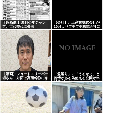
【超画像 】週刊少年ジャン
【会社】川上産業株式会社が
プ、世代交代に失敗
10月よりプチプチ株式会社に
社名変更
【動画】ショートスリーパー
「盆踊り」に「うるせぇ」と
堀さん、対面で高須幹弥にキ
苦情がある為使える公園が半
レる
減 取材ではうるさいと答える
住民はおらず こどおじみたい
のが電話してんだろな