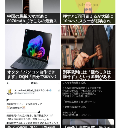
中国の最新スマホ遂に
押すと1万円貰えるが大阪に
9070mAh（そこらの最新ス
10mハムスターが召喚され
マホの約2倍）のバッテリー
てしまうボタン
を積んでしまうwww
オタク「パソコン自作でき
刑事裁判には「疑わしきは
ます」DQN「自分で車やバ
罰せず」という原則がある
イクいじれます」
のになぜ「性交の同意がな
かった」という確かめよう
が無いもので有罪になる
の？
ラノベ作家（52）「新作ラ
【画像】高市早苗、殺され