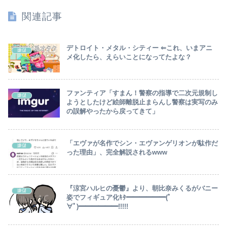
撃で天誅！
関連記事
デトロイト・メタル・シティー ⇐これ、いまアニ
嫌儲
メ化したら、えらいことになってたよな？
ファンティア「すまん！警察の指導で二次元規制し
嫌儲
ようとしたけど絵師離脱止まらんし警察は実写のみ
の誤解やったから戻ってきて」
「エヴァが名作でシン・エヴァンゲリオンが駄作だ
嫌儲
った理由」、完全解説されるwww
『涼宮ハルヒの憂鬱』より、朝比奈みくるがバニー
嫌儲
姿でフィギュア化ｷﾀ━━━━━━(ﾟ
∀ﾟ)━━━━━━!!!!!