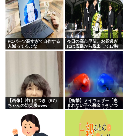
PCパーツ高すぎて自作する
今日の高市早苗、お昼過ぎ
人減ってるよな
には広島から脱出して17時
には歯医者に寄ってそのま
ま帰宅
【画像】片山さつき（67）
【衝撃】メイウェザー「恵
ちゃんの防災服www
まれない子へ募金？そいつ
らが俺に何かしてくれたの
か・・・・・・？」
⇒！！！