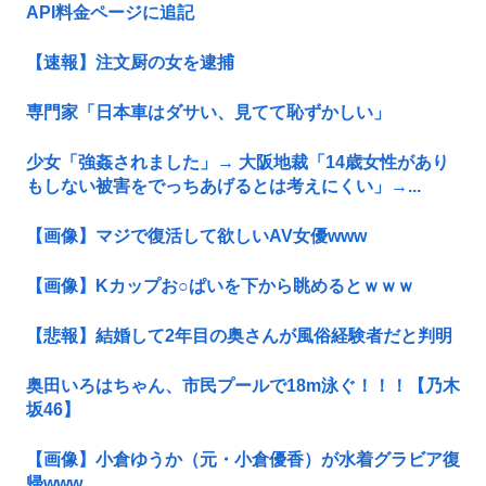
API料金ページに追記
【速報】注文厨の女を逮捕
専門家「日本車はダサい、見てて恥ずかしい」
少女「強姦されました」→ 大阪地裁「14歳女性があり
もしない被害をでっちあげるとは考えにくい」→...
【画像】マジで復活して欲しいAV女優www
【画像】Kカップお○ぱいを下から眺めるとｗｗｗ
【悲報】結婚して2年目の奥さんが風俗経験者だと判明
奥田いろはちゃん、市民プールで18m泳ぐ！！！【乃木
坂46】
【画像】小倉ゆうか（元・小倉優香）が水着グラビア復
帰www