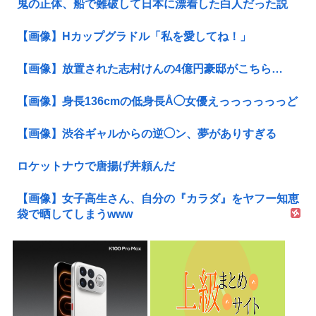
鬼の正体、船で難破して日本に漂着した白人だった説
【画像】Hカップグラドル「私を愛してね！」
【画像】放置された志村けんの4億円豪邸がこちら…
【画像】身長136cmの低身長Å◯女優えっっっっっっど
【画像】渋谷ギャルからの逆◯ン、夢がありすぎる
ロケットナウで唐揚げ丼頼んだ
【画像】女子高生さん、自分の『カラダ』をヤフー知恵
袋で晒してしまうwww