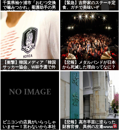
千葉県袖ケ浦市「おむつ交換
【緊急】吉野家のステーキ定
で噛みつかれ」看護助手の男
食、ガチで美味いぞ
を逮捕 90歳入院患者の顔や
腹を殴るなどケガさせた疑
い [8/6]
【衝撃】韓国メディア「韓国
【悲報】メタルバンドが日本
サッカー協会、W杯予選で外
から死滅した理由ってなに？
国人審判に性接待」
ビニコンの店員がいらっしゃ
【悲報】高市早苗に逆らった
いませー！言わないから本社
財務官僚、異例の左遷www