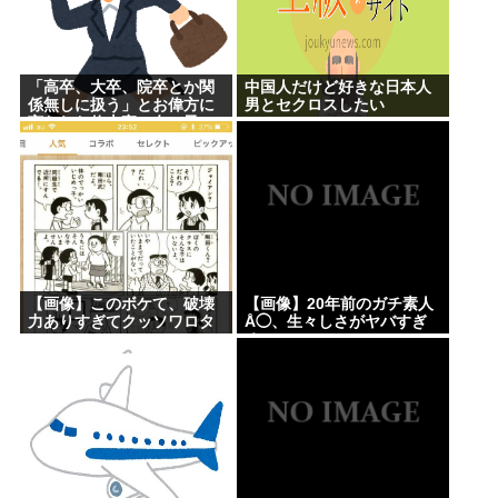
「高卒、大卒、院卒とか関
中国人だけど好きな日本人
係無しに扱う」とお偉方に
男とセクロスしたい
言われた修士卒の女の子
が...
【画像】このボケて、破壊
【画像】20年前のガチ素人
力ありすぎてクッソワロタ
Å◯、生々しさがヤバすぎ
www
る