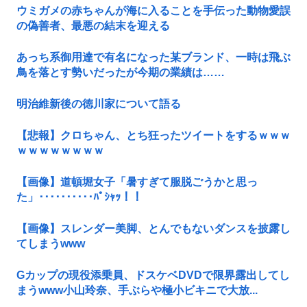
ウミガメの赤ちゃんが海に入ることを手伝った動物愛誤
の偽善者、最悪の結末を迎える
あっち系御用達で有名になった某ブランド、一時は飛ぶ
鳥を落とす勢いだったが今期の業績は……
明治維新後の徳川家について語る
【悲報】クロちゃん、とち狂ったツイートをするｗｗｗ
ｗｗｗｗｗｗｗｗ
【画像】道頓堀女子「暑すぎて服脱ごうかと思っ
た」･･････････ﾊﾟｼｬｯ！！
【画像】スレンダー美脚、とんでもないダンスを披露し
てしまうwww
Gカップの現役添乗員、ドスケベDVDで限界露出してし
まうwww小山玲奈、手ぶらや極小ビキニで大放...