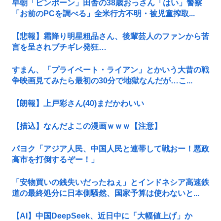
早朝「ピンポーン」田舎の38歳おっさん「はい」警察
「お前のPCを調べる」全米行方不明・被児童搾取...
【悲報】霜降り明星粗品さん、後輩芸人のファンから苦
言を呈されブチギレ発狂…
すまん、「プライベート・ライアン」とかいう大昔の戦
争映画見てみたら最初の30分で地獄なんだが…こ...
【朗報】上戸彩さん(40)まだかわいい
【描込】なんだよこの漫画ｗｗｗ【注意】
パヨク「アジア人民、中国人民と連帯して戦おー！悪政
高市を打倒するぞー！」
「安物買いの銭失いだったねぇ」とインドネシア高速鉄
道の最終処分に日本側騒然、国家予算は使わないと...
【AI】中国DeepSeek、近日中に「大幅値上げ」か