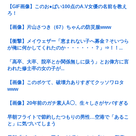
【GIF画像】このお●ぱい100点のA.V女優の名前を教え
ろ！
【画像】片山さつき（67）ちゃんの防災服www
【衝撃】メイウェザー「恵まれない子へ募金？そいつら
が俺に何かしてくれたのか・・・・・・？」⇒！！...
「高卒、大卒、院卒とか関係無しに扱う」とお偉方に言
われた修士卒の女の子が...
【画像】このボケて、破壊力ありすぎてクッソワロタ
www
【画像】20年前のガチ素人Å◯、生々しさがヤバすぎる
早朝フライトで節約したつもりの男性…空港で「あるこ
と」に気づいてしまう