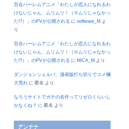
百合ハーレムアニメ「わたしが恋人になれるわ
けないじゃん、ムリムリ！（※ムリじゃなかっ
た!?）」のPVが公開される
に
software_M
よ
り
百合ハーレムアニメ「わたしが恋人になれるわ
けないじゃん、ムリムリ！（※ムリじゃなかっ
た!?）」のPVが公開される
に
MiCA_M
より
ダンジョンシェルパ、漫画版打ち切りでコメ欄
大荒れ
に
匿名
より
なろうサイトでガチの名作ってリゼロくらいし
かなくね？
に
匿名
より
アンテナ