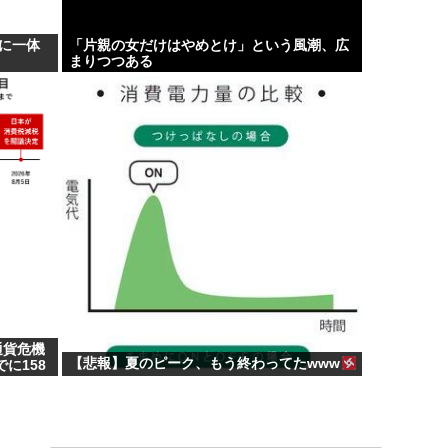
のに一体
「片親の女だけはやめとけ」という風潮、広
まりつつある
通貨危機
【悲報】夏のピーク、もう終わってたwww
に158