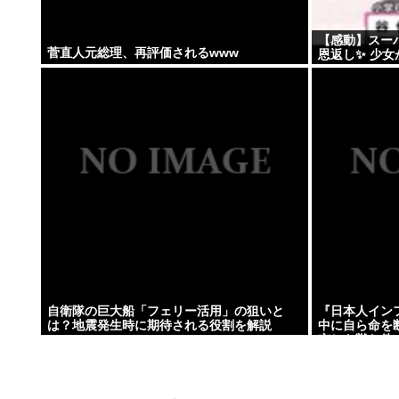
【感動】スー
菅直人元総理、再評価されるwww
恩返し✨ 少
自衛隊の巨大船「フェリー活用」の狙いと
『日本人イン
は？地震発生時に期待される役割を解説
中に自ら命を
哀しき獣な件