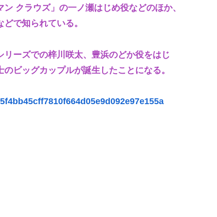
マン クラウズ」の一ノ瀬はじめ役などのほか、
などで知られている。
シリーズでの梓川咲太、豊浜のどか役をはじ
士のビッグカップルが誕生したことになる。
4a35f4bb45cff7810f664d05e9d092e97e155a