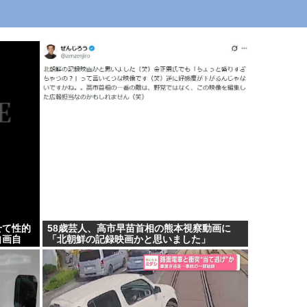
せて性的
58歳芸人、高市早苗首相の熊本視察動画に
自画自
「北朝鮮の記録映画かと思いました」