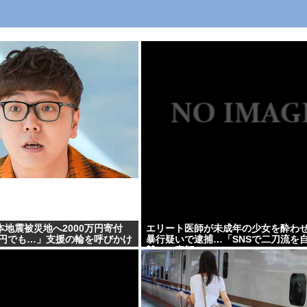
地震被災地へ2000万円寄付
エリート医師が未成年の少女を酔わ
1円でも…」支援の輪を呼びかけ
暴行疑いで逮捕…「SNSで二刀流を
賛」の素顔