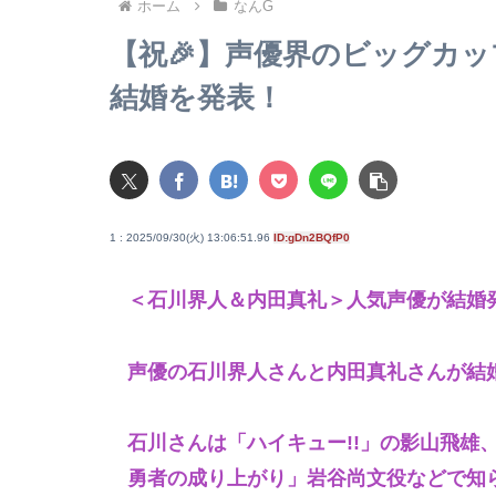
ホーム
なんG
【祝🎉】声優界のビッグカ
結婚を発表！
1 : 2025/09/30(火) 13:06:51.96
ID:gDn2BQfP0
＜石川界人＆内田真礼＞人気声優が結婚
声優の石川界人さんと内田真礼さんが結
石川さんは「ハイキュー!!」の影山飛雄
勇者の成り上がり」岩谷尚文役などで知