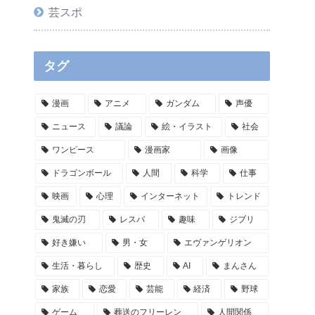
芸スポ
タグ
漫画
アニメ
ガンダム
声優
ニュース
議論
絵・イラスト
社会
ワンピース
漫画家
画像
ドラゴンボール
人間
科学
仕事
映画
心理
インターネット
トレンド
鬼滅の刃
レスバ
趣味
ジブリ
好き嫌い
男・女
エヴァンゲリオン
生活・暮らし
歴史
AI
まんさん
家族
恋愛
芸能
経済
野球
ゲーム
葬送のフリーレン
人間関係