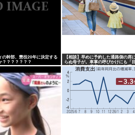
ィの幹部、懲役20年に決定する
【相談】早めに予約した通路側の席
か？？？？？？？
らぬ母子が。車掌の呼びかけにも「
て無視」して居座られました。無理
れた席は、結局”やったもん勝ち”に
まうのでしょうか？