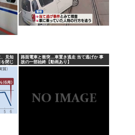
に、見知
路面電車と衝突…車置き逃走 当て逃げか 事
目を閉じ
故の一部始終【動画あり】
やり奪わ
なってし