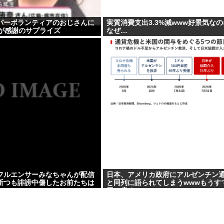
パーボランティアのおじさんに
実質消費支出3.3%減www好景気な
女が感謝のサプライズ
なぜ…
フルエンサーみなちゃんが配信
日本、アメリカ政府にアルゼンチン
断つも誹謗中傷したお前たちは
と同列に語られてしまうwwwもうすで
』
円に戻る