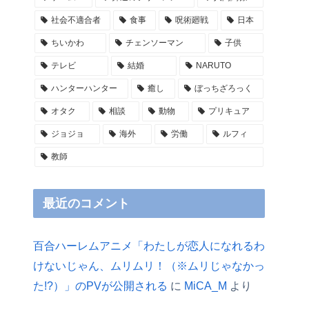
社会不適合者
食事
呪術廻戦
日本
ちいかわ
チェンソーマン
子供
テレビ
結婚
NARUTO
ハンターハンター
癒し
ぼっちざろっく
オタク
相談
動物
プリキュア
ジョジョ
海外
労働
ルフィ
教師
最近のコメント
百合ハーレムアニメ「わたしが恋人になれるわ
けないじゃん、ムリムリ！（※ムリじゃなかっ
た!?）」のPVが公開される
に
MiCA_M
より