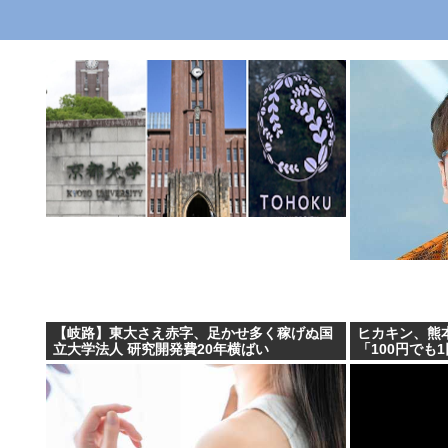
【岐路】東大さえ赤字、足かせ多く稼げぬ国
ヒカキン、熊本
立大学法人 研究開発費20年横ばい
「100円でも