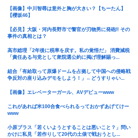
【画像】中川智尋は意外と胸が大きい？【ちーたん】
【櫻坂46】
【必見】大阪・河内長野市で警官が刃物男に発砲‼ その
事件の真相とは？
高市総理「2年後に税率を戻す。私の覚悟だ」 消費減税
「責任ある与党として衆院選公約に掲げ理解賜っ...
組合「有給取って原爆ドームを占拠して中国への侵略戦
争反対の座り込みデモをしよう！」←どうすりゃい...
【画像】エレベーターガール、AVデビューwww
これがあれば米100合食べられるっておかずあげてけー
www
小原ブラス「若くいようとすることは悪いこと？」問い
かけに私見「若作りして20代の土俵で戦おうとし...