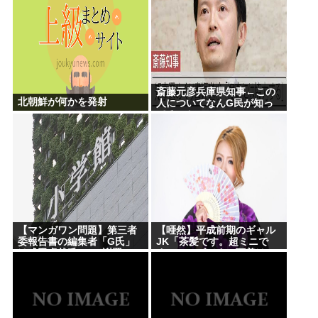
斎藤元彦兵庫県知事←この
北朝鮮が何かを発射
人についてなんG民が知っ
てること
【マンガワン問題】第三者
【唖然】平成前期のギャル
委報告書の編集者「G氏」
JK「茶髪です。超ミニで
は成田卓哉氏...Xで謝罪
す。ルーズです。下着はテ
カテカか豹柄です」
⇒！！！