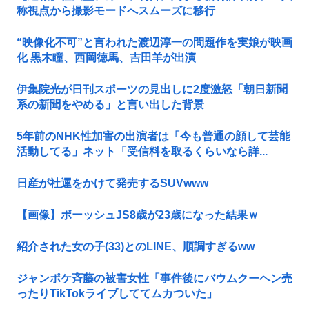
称視点から撮影モードへスムーズに移行
“映像化不可”と言われた渡辺淳一の問題作を実娘が映画
化 黒木瞳、西岡徳馬、吉田羊が出演
伊集院光が日刊スポーツの見出しに2度激怒「朝日新聞
系の新聞をやめる」と言い出した背景
5年前のNHK性加害の出演者は「今も普通の顔して芸能
活動してる」ネット「受信料を取るくらいなら詳...
日産が社運をかけて発売するSUVwww
【画像】ボーッシュJS8歳が23歳になった結果ｗ
紹介された女の子(33)とのLINE、順調すぎるww
ジャンポケ斉藤の被害女性「事件後にバウムクーヘン売
ったりTikTokライブしててムカついた」