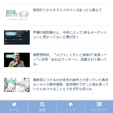
快活行くからオススメのマンガあったら教えて
嫌儲
声優の稲田徹さん、今年に入って1本もオーディシ
嫌儲
ョンに受かってないと咽び泣く
庵野秀明氏、『エヴァ』ミサトと加持の”灰皿シー
嫌儲
ン”に弁明「あれはマッサージ。誤解されて困って
る」
最終回にコケるのが名作の条件とか言っていた島本
嫌儲
センセイの新作漫画、低空飛行でずっと地を這って
いたためコケることもできず打ち切られ
【画像】声優の高野麻里佳さん、顔が変貌する
嫌儲
ホーム
検索
トップ
サイドバー