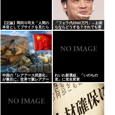
【正論】岡田斗司夫「人間の
「フェラ代2500万円」←お前
本音としてブサイクを見たら
らならどうする？それでも実
不愉快になる。この責任をど
刑望むジャングルポケット斎
うとるんだ」
藤求刑7年
中国の「レアアース武器化」
れいわ新選組、「いのちの
が裏目に、世界で重レアアー
党」に党名変更
ス供給網の構築が加速、中国
の独占終わる、