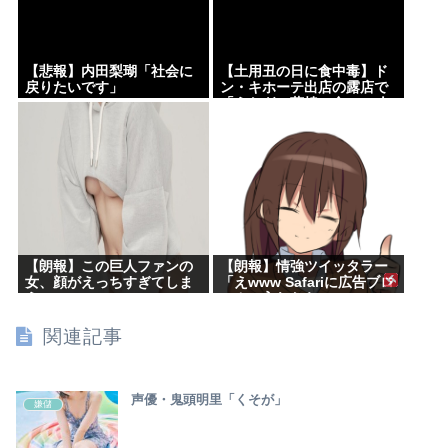
【悲報】内田梨瑚「社会に
【土用丑の日に食中毒】ド
戻りたいです」
ン・キホーテ出店の露店で
「うなぎの蒲焼」食べ14人
が発熱や下痢
【朗報】この巨人ファンの
【朗報】情強ツイッタラー
女、顔がえっちすぎてしま
「えwww Safariに広告ブロ
うwww
ッカー入れたらyoutube
premium要らんやん。笑」
関連記事
声優・鬼頭明里「くそが」
嫌儲