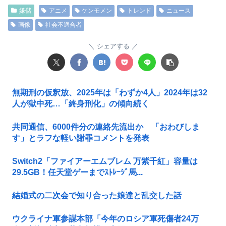
嫌儲
アニメ
ケンモメン
トレンド
ニュース
画像
社会不適合者
シェアする
無期刑の仮釈放、2025年は「わずか4人」2024年は32
人が獄中死…「終身刑化」の傾向続く
共同通信、6000件分の連絡先流出か 「おわびしま
す」とラフな軽い謝罪コメントを発表
Switch2「ファイアーエムブレム 万紫千紅」容量は
29.5GB！任天堂ゲーまでｽﾄﾚｰｼﾞ馬...
結婚式の二次会で知り合った娘達と乱交した話
ウクライナ軍参謀本部「今年のロシア軍死傷者24万