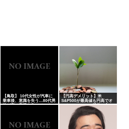
【鳥取】 10代女性が汽車に
【円高デメリット】米
乗車後、意識を失う…80代男
S&P500が最高値も円高でオ
性が家で意識を失っているの
ルカン・S&P500投信の含み
を友人に発見され重症…40代
益減
男性が屋外の仕事場で作業中
に頭痛・嘔気…熱中症疑いの
救急搬送相次ぐ