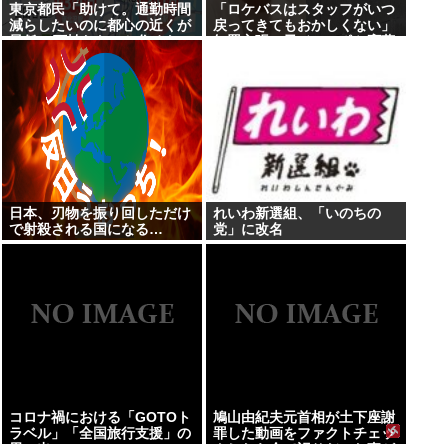
東京都民「助けて。通勤時間
「ロケバスはスタッフがいつ
減らしたいのに都心の近くが
戻ってきてもおかしくない」
最低10万払わないと住めない
無罪主張の元ジャンポケ斉藤
の」
被告…被害女性「ハニトラ扱
いされ…絶対許せない」
日本、刃物を振り回しただけ
れいわ新選組、「いのちの
で射殺される国になる…
党」に改名
コロナ禍における「GOTOト
鳩山由紀夫元首相が土下座謝
ラベル」「全国旅行支援」の
罪した動画をファクトチェッ