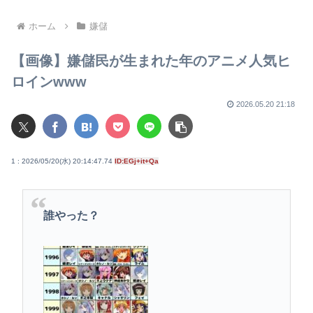
思い出
クしたら全て誤りだった事が
判明
ホーム
嫌儲
【画像】嫌儲民が生まれた年のアニメ人気ヒ
ロインwww
2026.05.20 21:18
1 : 2026/05/20(水) 20:14:47.74
ID:EGj+it+Qa
誰やった？