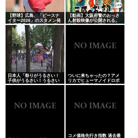
【野球】広島、「ピースナ
【動画】大阪府警のおっさ
イター2026」のスタメン発
ん射殺映像が公開される。
表 背番号「86」で統一 秋
当然のように無抵抗だった
山がカープ移籍後初の4番
ことが発覚
小園は6番
日本人「祭りがうるさい！
ついに来ちゃったの？アメ
子供がうるさい！うるさい
リカでヒューマノイドロボ
うるさいうるさい！日本を
ットが家事代行サービスを
無音の世界にしろ」
開始
コメ価格先行き指数 過去最