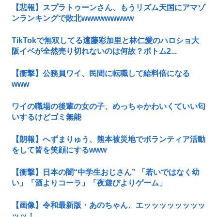
【悲報】スプラトゥーンさん、もうリズム天国にアマゾ
ンランキングで敗北wwwwwwwww
TikTokで無双してる遠藤彩加里と林仁愛のハロショ大
阪イベが全然売り切れないのは何故？ボトム2...
【衝撃】公務員ワイ、民間に転職して給料倍になる
www
ワイの職場の後輩の女の子、めっちゃかわいくていい匂
いするけどゴミ無能
【朗報】へずまりゅう、熊本被災地でボランティア活動
をして皆を笑顔にするwww
【衝撃】日本の闇“中学生おじさん” 「若いではなく幼
い」「酒よりコーラ」「夜遊びよりゲーム」
【画像】令和最新版・あのちゃん、エッッッッッッッッ
ッッ！