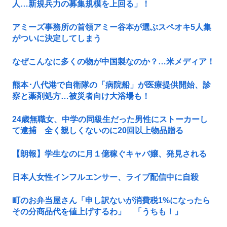
人…新規兵力の募集規模を上回る」！
アミーズ事務所の首領アミー谷本が選ぶスペオキ5人集
がついに決定してしまう
なぜこんなに多くの物が中国製なのか？…米メディア！
熊本･八代港で自衛隊の「病院船」が医療提供開始、診
察と薬剤処方…被災者向け大浴場も！
24歳無職女、中学の同級生だった男性にストーカーし
て逮捕 全く親しくないのに20回以上物品贈る
【朗報】学生なのに月１億稼ぐキャバ嬢、発見される
日本人女性インフルエンサー、ライブ配信中に自殺
町のお弁当屋さん「申し訳ないが消費税1%になったら
その分商品代を値上げするわ」 「うちも！」