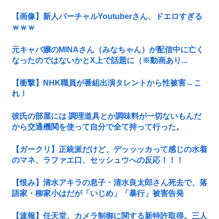
【画像】新人バーチャルYoutuberさん、ドエロすぎる
ｗｗｗ
元キャバ嬢のMINAさん（みなちゃん）が配信中に亡く
なったのではないかとX上で話題に（※動画あり...
【衝撃】NHK職員が番組出演タレントから性被害←こ
れ！
彼氏の部屋には 調理道具とか調味料が一切ないもんだ
から交通機関を使って自分で全て持って行った。
【ガークリ】正統派だけど、デッッッカって感じの水着
のマネ、ラファエ口、セッシュウへの反応！！！
【恨み】清水アキラの息子・清水良太郎さん死去で、落
語家・柳家小はだが「いじめ」「暴行」被害告発
【速報】任天堂、カメラ制御に関する新特許取得。三人