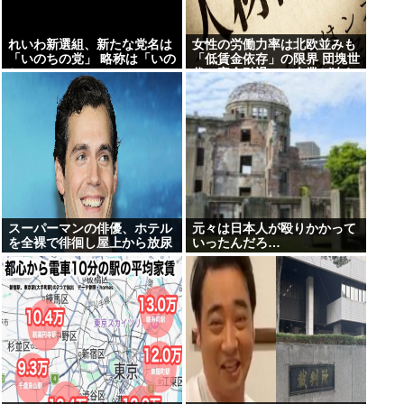
れいわ新選組、新たな党名は
女性の労働力率は北欧並みも
「いのちの党」 略称は「いの
「低賃金依存」の限界 団塊世
ち」
代の完全引退で、企業が迫ら
れる”最後の選択”
スーパーマンの俳優、ホテル
元々は日本人が殴りかかって
を全裸で徘徊し屋上から放尿
いったんだろ…