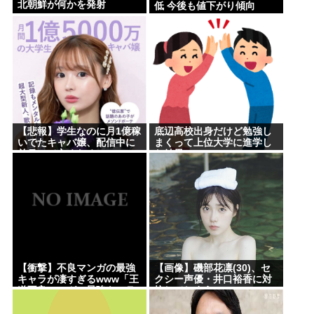
北朝鮮が何かを発射
低 今後も値下がり傾向
【悲報】学生なのに月1億稼
底辺高校出身だけど勉強し
いでたキャバ嬢、配信中に
まくって上位大学に進学し
首吊って亡くなる
た結果w
【衝撃】不良マンガの最強
【画像】磯部花凛(30)、セ
キャラが凄すぎるwww「王
クシー声優・井口裕香に対
道不良マンガの最強キャラ
抗してしまうwww
Tier表」完成する！！この
最強キャラは…