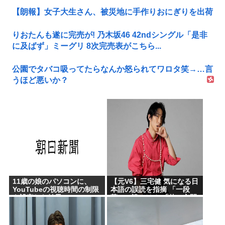
【朗報】女子大生さん、被災地に手作りおにぎりを出荷
りおたんも遂に完売が! 乃木坂46 42ndシングル「是非
に及ばず」ミーグリ 8次完売表がこちら...
公園でタバコ吸ってたらなんか怒られてワロタ笑→…言
うほど悪いか？
11歳の娘のパソコンに、
【元V6】三宅健 気になる日
YouTubeの視聴時間の制限
本語の誤読を指摘 「一段
を設定した結果
落」の読みは？ 「使い方間
違ってるんだよなとか」