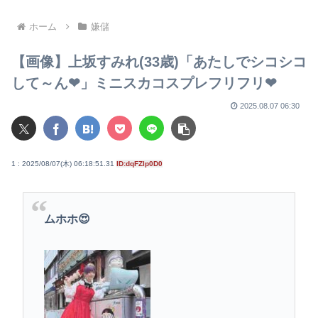
味が分かりにくくて草
二流。では世界の一流は？
ホーム
嫌儲
【画像】上坂すみれ(33歳)「あたしでシコシコ
して～ん❤」ミニスカコスプレフリフリ❤
2025.08.07 06:30
1 : 2025/08/07(木) 06:18:51.31
ID:dqFZlp0D0
ムホホ😍