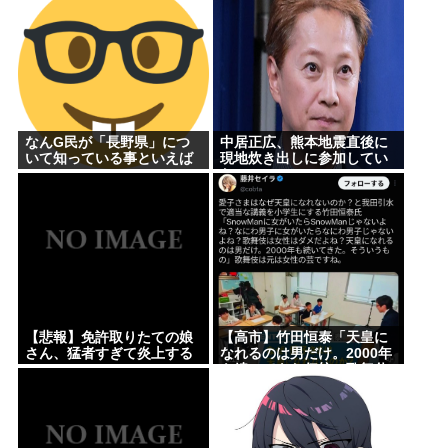
なんG民が「長野県」につ
中居正広、熊本地震直後に
いて知っている事といえば
現地炊き出しに参加してい
www
た
【悲報】免許取りたての娘
【高市】竹田恒泰「天皇に
さん、猛者すぎて炎上する
なれるのは男だけ。2000年
www
も続いてきた伝統。歌舞伎
も女は駄目だよね？」