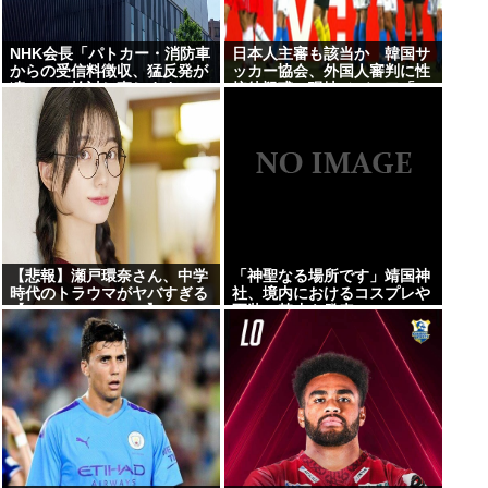
NHK会長「パトカー・消防車
日本人主審も該当か 韓国サ
からの受信料徴収、猛反発が
ッカー協会、外国人審判に性
凄いので検討し直します…」
接待疑惑…現地メディア「4
強神話も疑われる恥ずべき状
況」[8/8] [ばーど★]
【悲報】瀬戸環奈さん、中学
「神聖なる場所です」靖国神
時代のトラウマがヤバすぎる
社、境内におけるコスプレや
【Pickup08083041】
軍装の禁止を発表