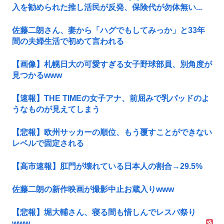
入を勧められた推し活民が反発、保険代が勿体無い...
佐藤二朗さん、妻から「ハグでもしてみっか」と33年
間の夫婦生活で初めて言われる
【画像】札幌日大の可愛すぎる女子野球部員、別角度が
見つかるwww
【速報】THE TIMEの女子アナ、前屈みで乳パッドのよ
うなものが見えてしまう
【悲報】欧州サッカーの順位、もう覆すことができない
レベルで固定される
【高市速報】肛門が壊れている日本人の割合→29.5%
佐藤二朗の新作映画が撮影中止お蔵入りwww
【悲報】堀大輔さん、寝る間も惜しんでレスバ祭り
www