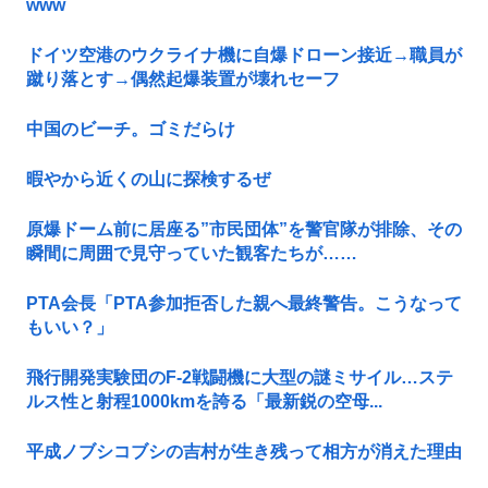
www
ドイツ空港のウクライナ機に自爆ドローン接近→職員が
蹴り落とす→偶然起爆装置が壊れセーフ
中国のビーチ。ゴミだらけ
暇やから近くの山に探検するぜ
原爆ドーム前に居座る”市民団体”を警官隊が排除、その
瞬間に周囲で見守っていた観客たちが……
PTA会長「PTA参加拒否した親へ最終警告。こうなって
もいい？」
飛行開発実験団のF-2戦闘機に大型の謎ミサイル…ステ
ルス性と射程1000kmを誇る「最新鋭の空母...
平成ノブシコブシの吉村が生き残って相方が消えた理由