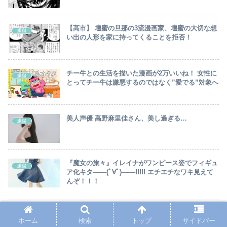
【高市】 壇蜜の旦那の3流漫画家、壇蜜の大切な想
嫌儲
い出の人形を家に持ってくることを拒否！
チー牛との生活を描いた漫画が2万いいね！ 女性に
嫌儲
とってチー牛は嫌悪するのではなく”愛でる”対象へ
美人声優 高野麻里佳さん、美し過ぎる…
嫌儲
『魔女の旅々』イレイナがワンピース姿でフィギュ
嫌儲
ア化キタ───(ﾟ∀ﾟ)───!!!!! エチエチなワキ見えて
んぞ！！！
「碇シンジ」ってなんでエヴァ女子達を放置して
嫌儲
ホーム
検索
トップ
サイドバー
「カヲル君」と仲良くしてたの？