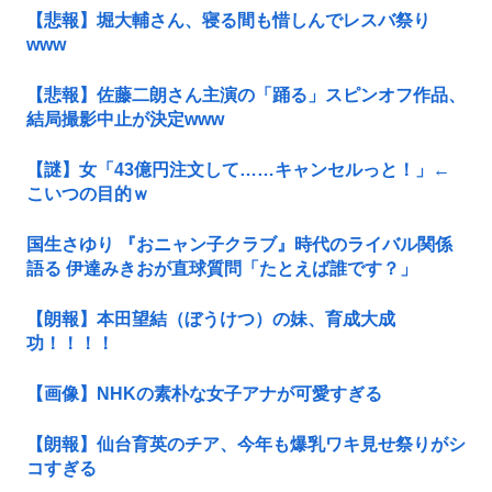
【悲報】堀大輔さん、寝る間も惜しんでレスバ祭り
www
【悲報】佐藤二朗さん主演の「踊る」スピンオフ作品、
結局撮影中止が決定www
【謎】女「43億円注文して……キャンセルっと！」←
こいつの目的ｗ
国生さゆり 『おニャン子クラブ』時代のライバル関係
語る 伊達みきおが直球質問「たとえば誰です？」
【朗報】本田望結（ぼうけつ）の妹、育成大成
功！！！！
【画像】NHKの素朴な女子アナが可愛すぎる
【朗報】仙台育英のチア、今年も爆乳ワキ見せ祭りがシ
コすぎる