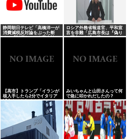
静岡朝日テレビ「高橋洋一が
ロシア外務省報道官、平和宣
消費減税反対論をぶった斬
言を非難「広島市長は『偽り
る！『財源ない』を完全論
の呪文』を繰り返している」
破」
【高市】トランプ「イランが
みいちゃんと山田さんって何
核入手したら2分でイタリア
で急に叩かれだしたの？
滅亡させられるんだよ？」メ
ローニ「でも核兵器実戦で使
ったのお前らだけだろ」