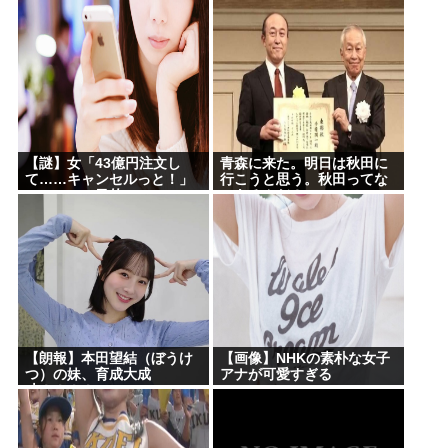
www
品、結局撮影中止が決定
www
【謎】女「43億円注文し
青森に来た。明日は秋田に
て……キャンセルっと！」
行こうと思う。秋田ってな
←こいつの目的ｗ
にあるんだ？
【朗報】本田望結（ぼうけ
【画像】NHKの素朴な女子
つ）の妹、育成大成
アナが可愛すぎる
功！！！！