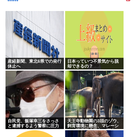
産経新聞、東北6県での発行
日本っていつ不景気から脱
休止へ
却できるの？
自民党、飯塚幸三をさっさ
天王寺動物園の3頭のゾウ、
と逮捕するよう警察に圧力
飼育環境に懸念、マレーシ
かけていたwww
アが返還要求署名17万人。
酷すぎる日本の動物園