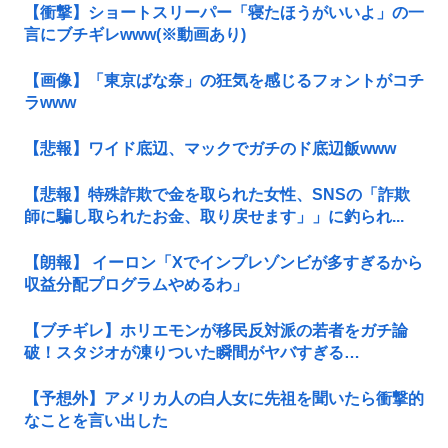
【衝撃】ショートスリーパー「寝たほうがいいよ」の一
言にブチギレwww(※動画あり)
【画像】「東京ばな奈」の狂気を感じるフォントがコチ
ラwww
【悲報】ワイド底辺、マックでガチのド底辺飯www
【悲報】特殊詐欺で金を取られた女性、SNSの「詐欺
師に騙し取られたお金、取り戻せます」」に釣られ...
【朗報】 イーロン「Xでインプレゾンビが多すぎるから
収益分配プログラムやめるわ」
【ブチギレ】ホリエモンが移民反対派の若者をガチ論
破！スタジオが凍りついた瞬間がヤバすぎる…
【予想外】アメリカ人の白人女に先祖を聞いたら衝撃的
なことを言い出した