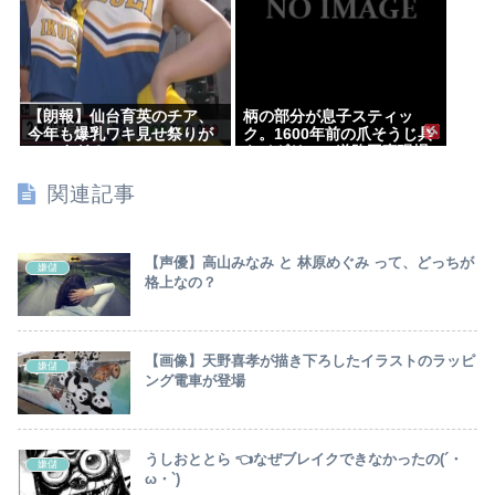
【朗報】仙台育英のチア、
柄の部分が息子スティッ
今年も爆乳ワキ見せ祭りが
ク。1600年前の爪そうじ具
シコすぎる
をイギリスの道路工事現場
で発見
関連記事
【声優】高山みなみ と 林原めぐみ って、どっちが
嫌儲
格上なの？
【画像】天野喜孝が描き下ろしたイラストのラッピ
嫌儲
ング電車が登場
うしおととら 👈なぜブレイクできなかったの(´・
嫌儲
ω・`)