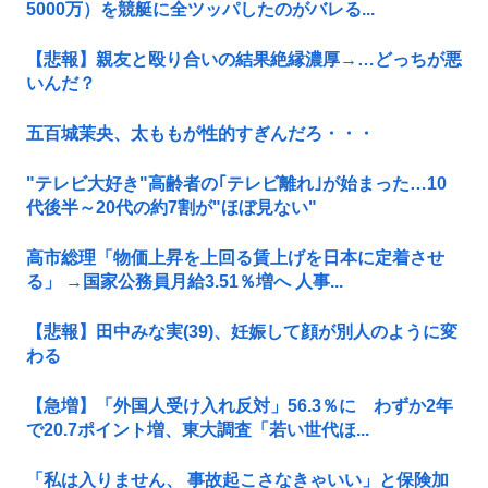
5000万）を競艇に全ツッパしたのがバレる...
【悲報】親友と殴り合いの結果絶縁濃厚→…どっちが悪
いんだ？
五百城茉央、太ももが性的すぎんだろ・・・
"テレビ大好き"高齢者の｢テレビ離れ｣が始まった…10
代後半～20代の約7割が"ほぼ見ない"
高市総理「物価上昇を上回る賃上げを日本に定着させ
る」 →国家公務員月給3.51％増へ 人事...
【悲報】田中みな実(39)、妊娠して顔が別人のように変
わる
【急増】「外国人受け入れ反対」56.3％に わずか2年
で20.7ポイント増、東大調査「若い世代ほ...
「私は入りません、 事故起こさなきゃいい」と保険加