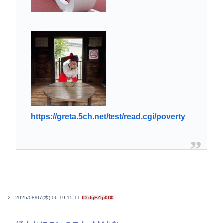
https://greta.5ch.net/test/read.cgi/poverty
2 : 2025/08/07(木) 06:19:15.11
ID:dqFZlp0D0