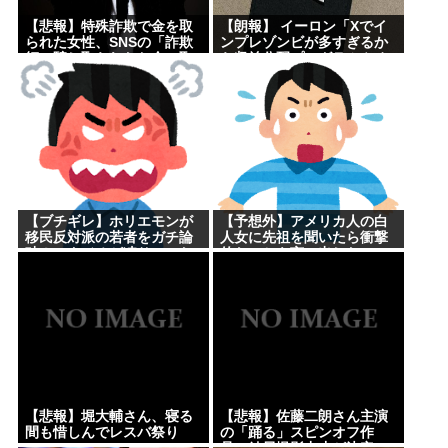
【悲報】特殊詐欺で金を取
【朗報】 イーロン「Xでイ
られた女性、SNSの「詐欺
ンプレゾンビが多すぎるか
師に騙し取られたお金、取
ら収益分配プログラムやめ
り戻せます」」に釣られさ
るわ」
らに240万円失うwww
【ブチギレ】ホリエモンが
【予想外】アメリカ人の白
移民反対派の若者をガチ論
人女に先祖を聞いたら衝撃
破！スタジオが凍りついた
的なことを言い出した
瞬間がヤバすぎる…
【悲報】堀大輔さん、寝る
【悲報】佐藤二朗さん主演
間も惜しんでレスバ祭り
の「踊る」スピンオフ作