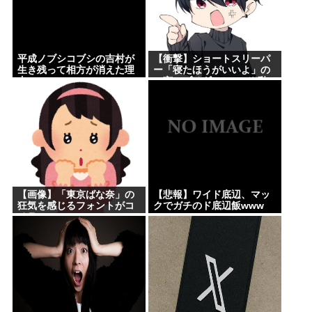
平成ノブシコブシの吉村が
【衝撃】ショートスリーパ
生き残って相方が消えた理
ー「寝たほうがいいよ」の
由
一言にブチギレwww(※動
画あり)
【画像】「東京ばな奈」の
【悲報】ワイド底辺、マッ
狂気を感じるフォントがコ
クでガチのド底辺飯www
チラwww