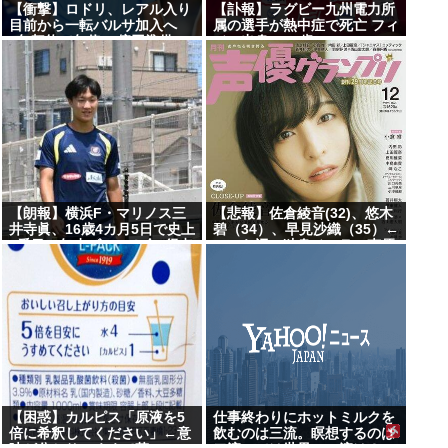
【衝撃】ロドリ、レアル入り
【訃報】ラグビー九州電力所
目前から一転バルサ加入へ
属の選手が熱中症で死亡 フィ
4年契約で年俸55億円準備
ジー出身の26歳
【朗報】横浜F・マリノス三
【悲報】佐倉綾音(32)、悠木
井寺眞、16歳4カ月5日で史上
碧（34）、早見沙織（35）←
2番目の年少ゴール！全3得点
ここら辺の独身ベテラン声優
に絡む
【困惑】カルピス「原液を5
仕事終わりにホットミルクを
倍に希釈してください」←意
飲むのは三流。瞑想するのは