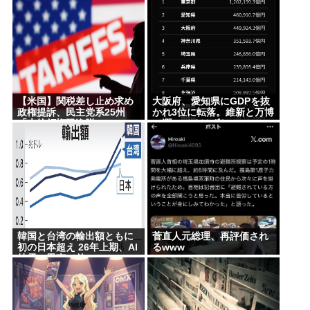
る。
【米国】関税差し止め求め
大阪府、愛知県にGDPを抜
政権提訴、民主党系25州
かれ3位に転落。維新と万博
「大統領権限逸脱」
で潤ってるはずじゃ…
韓国と台湾の輸出額ともに
菅直人元総理、再評価され
初の日本超え 26年上期、AI
るwww
特需の恩恵で差