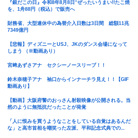
『銀だこの日』令和8年8月8日“ぜったいうまい!!たこ焼
を、1舟88円（税込）で販売へ
財務省、大型連休中の為替介入日数は3日間 総額11兆
7349億円
【悲報】ディズニーとUSJ、JKのダンス会場になって
しまう （※動画あり）
宮﨑あずさアナ セクシーノースリーブ！！
鈴木奈穂子アナ 袖口からインナーチラ見え！！【GIF
動画あり】
【動画】大阪府警のおっさん射殺映像が公開される。当
然のように無抵抗だったことが発覚
「人に恨みを買うようなことをしている自覚はあるんだ
な」と高市首相を嘲笑った左派、平和記念式典での...