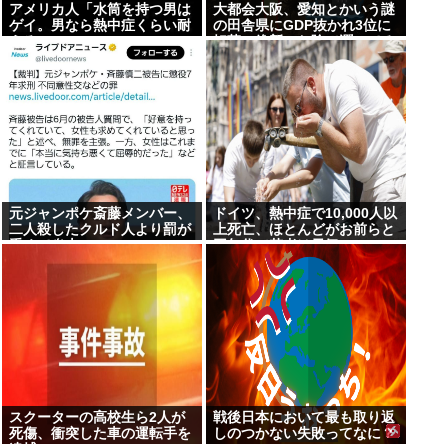
アメリカ人「水筒を持つ男は
大都会大阪、愛知とかいう謎
ゲイ。男なら熱中症くらい耐
の田舎県にGDP抜かれ3位に
えろ」
転落。維新のお陰で潤ってる
はずじゃ？
元ジャンポケ斎藤メンバー、
ドイツ、熱中症で10,000人以
二人殺したクルド人より罰が
上死亡、ほとんどがお前らと
重くて炎上www
同年代で若者は元気
スクーターの高校生ら2人が
戦後日本において最も取り返
死傷、衝突した車の運転手を
しのつかない失敗ってなに？