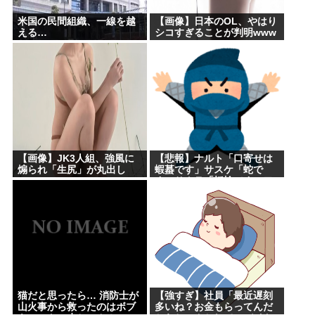
米国の民間組織、一線を越
【画像】日本のOL、やはり
える…
シコすぎることが判明www
【画像】JK3人組、強風に
【悲報】ナルト「口寄せは
煽られ「生尻」が丸出し
蝦蟇です」サスケ「蛇で
に・・・
す」サクラ「蛞蝓です」ワ
イ「うおおお！！」
猫だと思ったら… 消防士が
【強すぎ】社員「最近遅刻
山火事から救ったのはボブ
多いね？お金もらってんだ