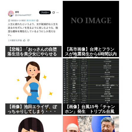
キャットの赤ちゃん！
からちゃんとして」バイト
ワイ「遅刻分はもらってな
いです」
【悲報】「おっさんの自堕
【高市画像】台湾とフラン
落生活を美少女にやらせる
スが地震発生から6時間以内
アニメ」、増えすぎてフェ
に設置した避難所がこれ
ミにバレるwww
www
【画像】池田エライザ、ぽ
【画像】台風15号「チャン
っちゃりしてしまう・・・
ホン」発生 トリプル台風
に…