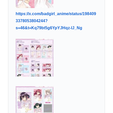
https://x.com/badgirl_anime/status/198409
3378053804244?
s=46&t=Kq79bt5g6YpYJHqz-lJ_Ng