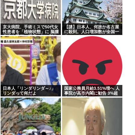
京大病院、手術ミスで50代女
【謎】日本人、何故か名古屋
性患者を「植物状態」に 脳腫
に殺到。人口増加数が全国一
瘍摘出手術で腫瘍の無い部位
位に
を摘出してしまう
日本人「リンダリンダ～♪」
国家公務員月給3.51%増へ 人
リンダって何だよ
事院が高市内閣に勧告 3%超
えは2年連続