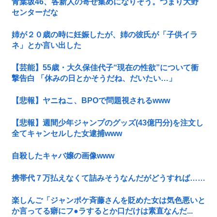
青葉坂46、各新人の寄せ集めになりそう。つまり大野
センターだな
姉が２０歳の時に妊娠したが、姉の彼氏が「子供イラ
ネ」とか言い出した
【芸能】55歳・大久保佳代子“現在の性欲”について衝
撃告白 「休みの日とかそうだね、だいたい…」
【悲報】ヤニねこ、BPOで問題視されるwww
【悲報】週間少年ジャンプのグッズ(43億円分)を注文し
全てキャンセルした女逮捕www
自殺したキャバ嬢の画像www
携帯代７万払えなくて詰みそうなんだがどうすれば……
楽しんご「ジャンポケ斉藤さんを貶めた女は気色悪いと
か言ってる癖にフ●ラするとか口だけは素直なんだ...