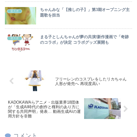
ちゃんみな「【推しの子】」第3期オープニング主
芸スポ
題歌を担当
まる子としんちゃんが夢の共演!新作漫画で「奇跡
芸スポ
のコラボ」が決定 コラボグッズ展開も
フリーレンのコスプレをしたリカちゃん
人形が発売へ 再現度高い
KADOKAWAらアニメ・出版業界18団体
が「生成AI時代の創作と権利のあり方に
関する共同声明」発表… 動画生成AIの運
用方針を非難
コメント