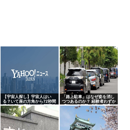
【宇宙人探し】宇宙人はい
「路上駐車」はなぜ姿を消し
る？いて座の方角から72秒間
つつあるのか？ 経験者わずか
捉えた強い電波、50年間正体
2割という衝撃!「昔は普通だ
分からぬ「Wow！信号」…
った光景」が変わり始めた理
「合理的に考えると、宇宙人
由とは
からの信号の可能性」