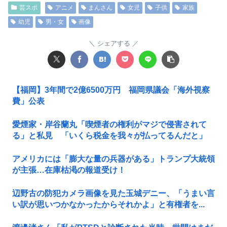
芸スポ
アニメ
まんさん
女児
子供
家族
幼児
男・女
画像
シェアする
【福岡】3年間で2億6500万円 福岡県議会「海外視察
費」公表
愛煙家・岸谷蘭丸「喫煙者の権利がマジで侵害されて
る」と私見 「いくら税金を我々が払ってるんだと」
アメリカには「膨大な量の兵器がある」トランプ大統領
が主張…在庫枯渇の報道受け！
辺野古の防犯カメラ画像を見た玉城デニー、「うまい言
い訳が思いつかなかったからそれかよ」と有権者を...