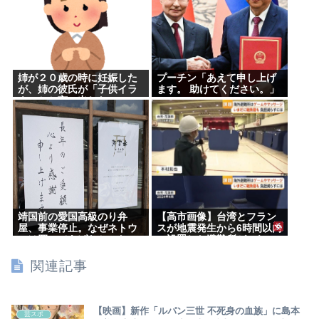
姉が２０歳の時に妊娠した
プーチン「あえて申し上げ
が、姉の彼氏が「子供イラ
ます。 助けてください。」
ネ」とか言い出した
靖国前の愛国高級のり弁
【高市画像】台湾とフラン
屋、事業停止。なぜネトウ
スが地震発生から6時間以内
ヨは買ってあげなかった
に設置した避難所がこれ
の？
www
関連記事
【映画】新作「ルパン三世 不死身の血族」に島本
芸スポ