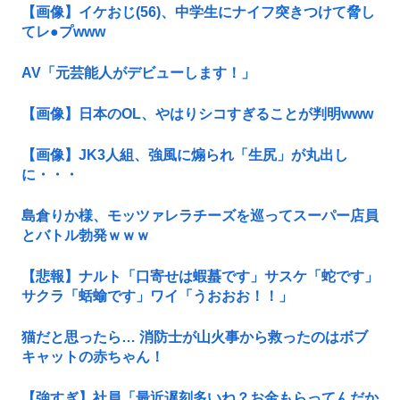
【画像】イケおじ(56)、中学生にナイフ突きつけて脅し
てレ●プwww
AV「元芸能人がデビューします！」
【画像】日本のOL、やはりシコすぎることが判明www
【画像】JK3人組、強風に煽られ「生尻」が丸出し
に・・・
島倉りか様、モッツァレラチーズを巡ってスーパー店員
とバトル勃発ｗｗｗ
【悲報】ナルト「口寄せは蝦蟇です」サスケ「蛇です」
サクラ「蛞蝓です」ワイ「うおおお！！」
猫だと思ったら… 消防士が山火事から救ったのはボブ
キャットの赤ちゃん！
【強すぎ】社員「最近遅刻多いね？お金もらってんだか