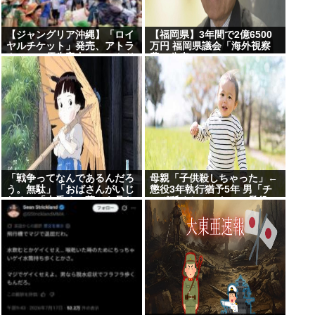
【ジャングリア沖縄】「ロイ
【福岡県】3年間で2億6500
ヤルチケット」発売、アトラ
万円 福岡県議会「海外視察
クション優先案内、ソフトド
費」公表
リンク飲み放題、スパ利用、
駐車場無料…大人29700円
「戦争ってなんであるんだろ
母親「子供殺しちゃった」←
う。無駄」「おばさんがいじ
懲役3年執行猶予5年 男「チ
わる」「火垂るの墓」を見た
ンポ舐めちゃった」←懲役7
小学生 耳をふさぎハンカチで
年
顔を覆う子も