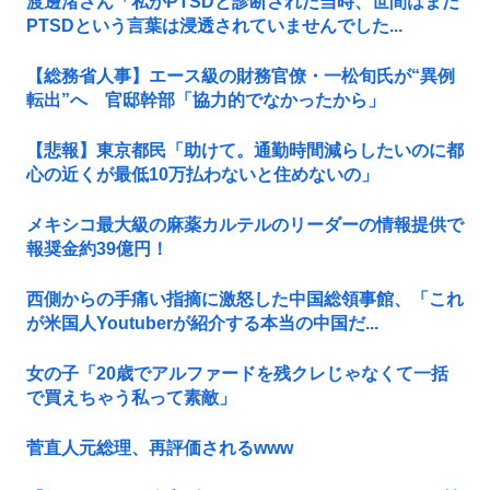
渡邊渚さん「私がPTSDと診断された当時、世間はまだ
PTSDという言葉は浸透されていませんでした...
【総務省人事】エース級の財務官僚・一松旬氏が“異例
転出”へ 官邸幹部「協力的でなかったから」
【悲報】東京都民「助けて。通勤時間減らしたいのに都
心の近くが最低10万払わないと住めないの」
メキシコ最大級の麻薬カルテルのリーダーの情報提供で
報奨金約39億円！
西側からの手痛い指摘に激怒した中国総領事館、「これ
が米国人Youtuberが紹介する本当の中国だ...
女の子「20歳でアルファードを残クレじゃなくて一括
で買えちゃう私って素敵」
菅直人元総理、再評価されるwww