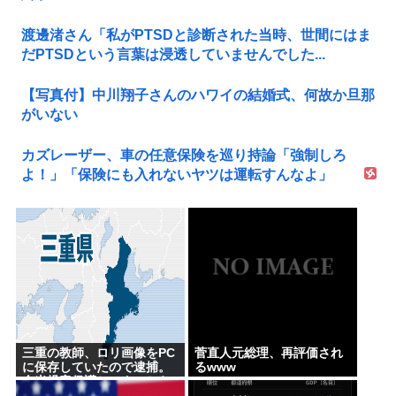
渡邊渚さん「私がPTSDと診断された当時、世間にはま
だPTSDという言葉は浸透していませんでした...
【写真付】中川翔子さんのハワイの結婚式、何故か旦那
がいない
カズレーザー、車の任意保険を巡り持論「強制しろ
よ！」「保険にも入れないヤツは運転すんなよ」
三重の教師、ロリ画像をPC
菅直人元総理、再評価され
に保存していたので逮捕。
るwww
全米児童保護センターから
日本の警察庁に通報が来