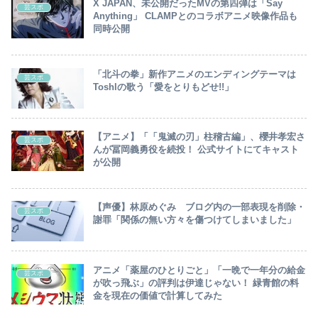
X JAPAN、未公開だったMVの第四弾は「Say
芸スポ
Anything」 CLAMPとのコラボアニメ映像作品も
同時公開
「北斗の拳」新作アニメのエンディングテーマは
芸スポ
Toshlの歌う「愛をとりもどせ!!」
【アニメ】「「鬼滅の刃」柱稽古編」、櫻井孝宏さ
芸スポ
んが冨岡義勇役を続投！ 公式サイトにてキャスト
が公開
【声優】林原めぐみ ブログ内の一部表現を削除・
芸スポ
謝罪「関係の無い方々を傷つけてしまいました」
アニメ「薬屋のひとりごと」「一晩で一年分の給金
芸スポ
が吹っ飛ぶ」の評判は伊達じゃない！ 緑青館の料
金を現在の価値で計算してみた