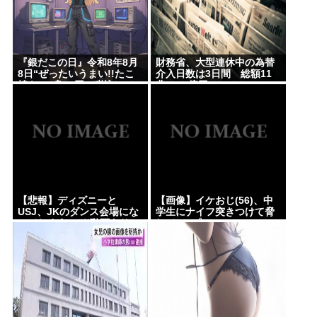
『銀だこの日』令和8年8月
財務省、大型連休中の為替
8日“ぜったいうまい!!たこ
介入日数は3日間 総額11
焼を、1舟88円（税込）で
兆7349億円
販売へ
【悲報】ディズニーと
【画像】イケおじ(56)、中
USJ、JKのダンス会場にな
学生にナイフ突きつけて脅
ってしまう （※動画あり）
してレ●プwww