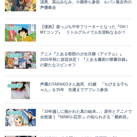
須美、高山みなみ、小堀幸ら参加 ルパン過去作の
声優集合
【漫画】崖っぷち中年フリーターとなった『OH！
芸スポ
MYコンブ』 リトルグルメで人生逆転なるか？
アニメ『とある暗部の少女共棲（アイテム）』
芸スポ
2026年秋に放送決定！ 『とある魔術の禁書目録』
の新たなスピンオフ
声優のTARAKOさん急死 63歳 「ちびまる子ち
芸スポ
ゃん」を35年 先週までアフレコ参加
「10年越しに描かれた真の結末…」原作とアニメで
芸スポ
全然違う『NINKU-忍空-』の知られざる「最終回」